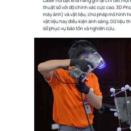
Laser nổi bật khả năng ghi lại chi tiết mọi
thuật số với độ chính xác cực cao. 3D Pho
máy ảnh) và vật liệu, cho phép mô hình hó
vật liệu hay điều kiện ánh sáng. Dữ liệu 
số phục vụ bảo tồn và nghiên cứu.