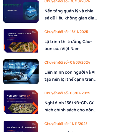
Chuyển đổi số - 30/10/2024
Nền tảng quản lý và chia
sẻ dữ liệu không gian địa
lý – GeoBase Cloud
Chuyển đổi số - 18/11/2025
Lộ trình thị trường Các-
bon của Việt Nam
Chuyển đổi số - 01/03/2024
Liên minh con người và AI
tạo nên lợi thế cạnh tranh
trong kỷ nguyên số
Chuyển đổi số - 08/07/2025
Nghị định 156/NĐ-CP: Cú
hích chính sách cho nông
nghiệp tuần hoàn tại Việt
Nam
Chuyển đổi số - 11/11/2025