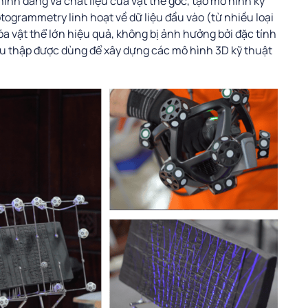
 hình dáng và chất liệu của vật thể gốc, tạo mô hình kỹ
togrammetry linh hoạt về dữ liệu đầu vào (từ nhiều loại
a vật thể lớn hiệu quả, không bị ảnh hưởng bởi đặc tính
thu thập được dùng để xây dựng các mô hình 3D kỹ thuật