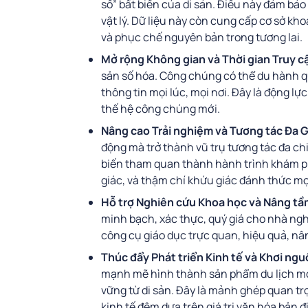
số” bất biến của di sản. Điều này đảm bảo 
vật lý. Dữ liệu này còn cung cấp cơ sở k
và phục chế nguyên bản trong tương lai.
Mở rộng Không gian và Thời gian Truy c
sản số hóa. Công chúng có thể du hành qu
thông tin mọi lúc, mọi nơi. Đây là động 
thế hệ công chúng mới.
Nâng cao Trải nghiệm và Tương tác Đa 
động mà trở thành vũ trụ tương tác đa ch
biến tham quan thành hành trình khám phá
giác, và thậm chí khứu giác đánh thức mọ
Hỗ trợ Nghiên cứu Khoa học và Nâng tầ
minh bạch, xác thực, quý giá cho nhà ngh
công cụ giáo dục trực quan, hiệu quả, nân
Thúc đẩy Phát triển Kinh tế và Khơi ngu
mạnh mẽ hình thành sản phẩm du lịch mới
vững từ di sản. Đây là mảnh ghép quan tr
kinh tế đêm dựa trên giá trị văn hóa bản đị