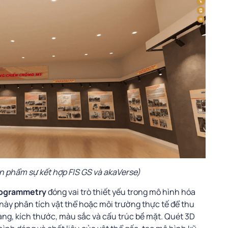
 phẩm sự kết hợp FIS GS và akaVerse)
togrammetry
đóng vai trò thiết yếu trong mô hình hóa
 này phân tích vật thể hoặc môi trường thực tế để thu
dạng, kích thước, màu sắc và cấu trúc bề mặt. Quét 3D