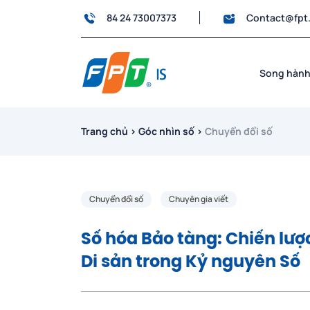
84 24 73007373
Contact@fpt
Song hành
Trang chủ
›
Góc nhìn số
›
Chuyển đổi số
Chuyển đổi số
Chuyên gia viết
Số hóa Bảo tàng: Chiến lượ
Di sản trong Kỷ nguyên Số