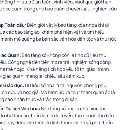
thông tin lưu trữ an toàn, vĩnh viễn, vượt qua giới hạn
hoa học quan trọng cho bảo quản chuyên sâu, nghiên cứu
ập Toàn cầu:
Biên giới vật lý bảo tàng xóa nhòa khi di
a các bảo tàng ảo, khám phá hiện vật và tìm hiểu
lực mạnh mẽ quảng bá bản sắc văn hóa dân tộc và thu hút
Giác Quan:
Bảo tàng số không còn là kho dữ liệu thụ
iều. Công nghệ tiên tiến mở ra trải nghiệm sống động,
 mê hoặc. Khả năng tích hợp yếu tố thị giác, thính
i giác quan, mang lại chiều sâu cảm xúc.
m Giáo dục:
Dữ liệu số hóa là tài nguyên phong phú,
iên cứu và học giả. Mô hình 3D và tour tham quan ảo là
g cao nhận thức và trân trọng di sản.
ồn Du lịch Văn hóa:
Bảo tàng số hóa là chất xúc tác
 như tour ảo, triển lãm trực tuyến, tạo nguồn thu bền
ọng xây dựng mô hình du lịch thông minh và phát triển
a.