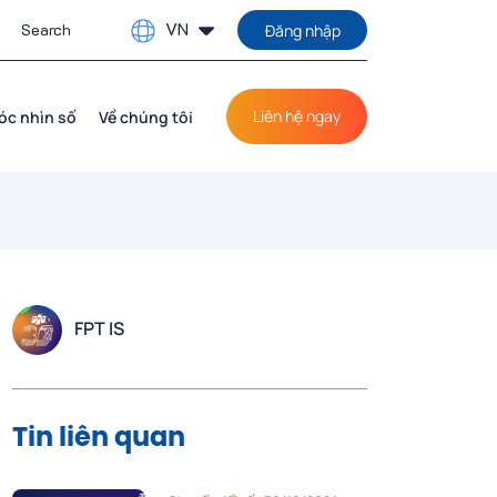
VN
Đăng nhập
Liên hệ ngay
óc nhìn số
Về chúng tôi
FPT IS
Tin liên quan