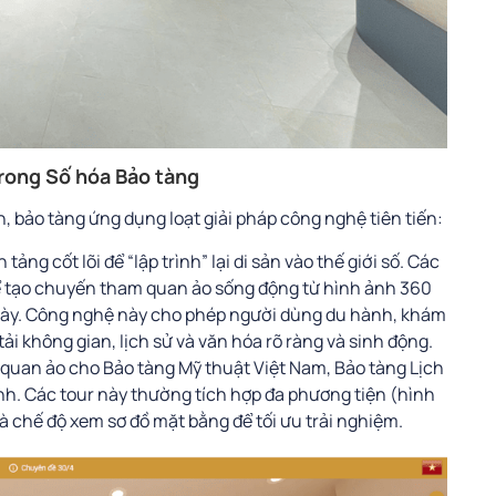
trong Số hóa Bảo tàng
, bảo tàng ứng dụng loạt giải pháp công nghệ tiên tiến:
 tảng cốt lõi để “lập trình” lại di sản vào thế giới số. Các
 tạo chuyến tham quan ảo sống động từ hình ảnh 360
 bày. Công nghệ này cho phép người dùng du hành, khám
tải không gian, lịch sử và văn hóa rõ ràng và sinh động.
quan ảo cho Bảo tàng Mỹ thuật Việt Nam, Bảo tàng Lịch
inh. Các tour này thường tích hợp đa phương tiện (hình
và chế độ xem sơ đồ mặt bằng để tối ưu trải nghiệm.