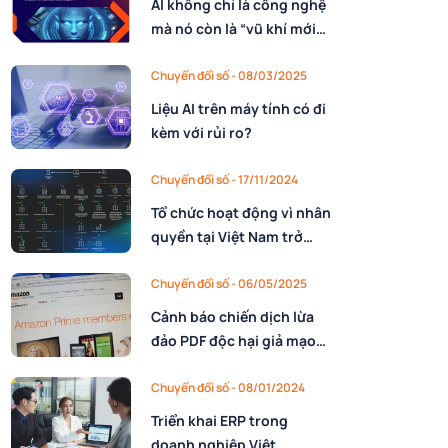
AI không chỉ là công nghệ
mà nó còn là “vũ khí mới”
trên không gian mạng
Chuyển đổi số - 08/03/2025
Liệu AI trên máy tính có đi
kèm với rủi ro?
Chuyển đổi số - 17/11/2024
Tổ chức hoạt động vì nhân
quyền tại Việt Nam trở
thành mục tiêu của APT32
trong nhiều năm
Chuyển đổi số - 06/05/2025
Cảnh báo chiến dịch lừa
đảo PDF độc hại giả mạo
Amazon
Chuyển đổi số - 08/01/2024
Triển khai ERP trong
doanh nghiệp Việt