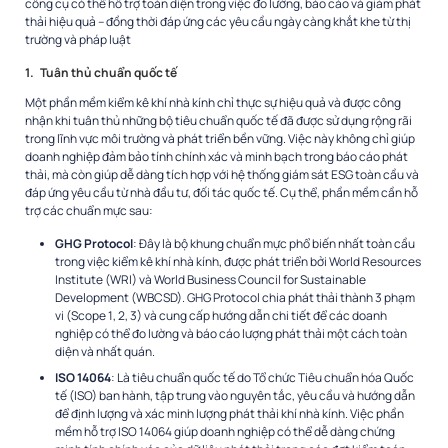
công cụ có thể hỗ trợ toàn diện trong việc đo lường, báo cáo và giảm phát
thải hiệu quả – đồng thời đáp ứng các yêu cầu ngày càng khắt khe từ thị
trường và pháp luật
1.
Tuân thủ chuẩn quốc tế
Một phần mềm kiểm kê khí nhà kính chỉ thực sự hiệu quả và được công
nhận khi tuân thủ những bộ tiêu chuẩn quốc tế đã được sử dụng rộng rãi
trong lĩnh vực môi trường và phát triển bền vững. Việc này không chỉ giúp
doanh nghiệp đảm bảo tính chính xác và minh bạch trong báo cáo phát
thải, mà còn giúp dễ dàng tích hợp với hệ thống giám sát ESG toàn cầu và
đáp ứng yêu cầu từ nhà đầu tư, đối tác quốc tế. Cụ thể, phần mềm cần hỗ
trợ các chuẩn mực sau:
GHG Protocol
: Đây là bộ khung chuẩn mực phổ biến nhất toàn cầu
trong việc kiểm kê khí nhà kính, được phát triển bởi World Resources
Institute (WRI) và World Business Council for Sustainable
Development (WBCSD). GHG Protocol chia phát thải thành 3 phạm
vi (Scope 1, 2, 3) và cung cấp hướng dẫn chi tiết để các doanh
nghiệp có thể đo lường và báo cáo lượng phát thải một cách toàn
diện và nhất quán.
ISO 14064
: Là tiêu chuẩn quốc tế do Tổ chức Tiêu chuẩn hóa Quốc
tế (ISO) ban hành, tập trung vào nguyên tắc, yêu cầu và hướng dẫn
để định lượng và xác minh lượng phát thải khí nhà kính. Việc phần
mềm hỗ trợ ISO 14064 giúp doanh nghiệp có thể dễ dàng chứng