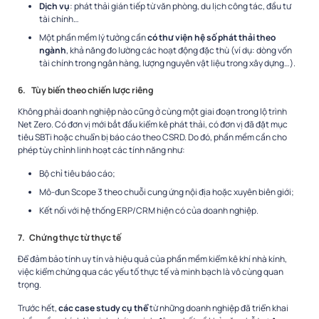
Dịch vụ
: phát thải gián tiếp từ văn phòng, du lịch công tác, đầu tư
tài chính…
Một phần mềm lý tưởng cần
có thư viện hệ số phát thải theo
ngành
, khả năng đo lường các hoạt động đặc thù (ví dụ: dòng vốn
tài chính trong ngân hàng, lượng nguyên vật liệu trong xây dựng…).
6.
Tùy biến theo chiến lược riêng
Không phải doanh nghiệp nào cũng ở cùng một giai đoạn trong lộ trình
Net Zero. Có đơn vị mới bắt đầu kiểm kê phát thải, có đơn vị đã đặt mục
tiêu SBTi hoặc chuẩn bị báo cáo theo CSRD. Do đó, phần mềm cần cho
phép tùy chỉnh linh hoạt các tính năng như:
Bộ chỉ tiêu báo cáo;
Mô-đun Scope 3 theo chuỗi cung ứng nội địa hoặc xuyên biên giới;
Kết nối với hệ thống ERP/CRM hiện có của doanh nghiệp.
7.
Chứng thực từ thực tế
Để đảm bảo tính uy tín và hiệu quả của phần mềm kiểm kê khí nhà kính,
việc kiểm chứng qua các yếu tố thực tế và minh bạch là vô cùng quan
trọng.
Trước hết,
các case study cụ thể
từ những doanh nghiệp đã triển khai