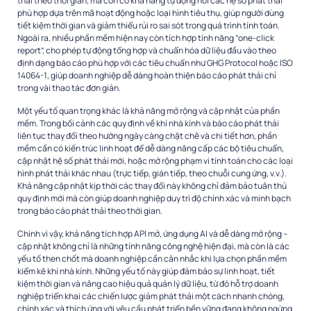
thải theo thời gian, mà còn có khả năng tự động nối các hệ số phát thải
phù hợp dựa trên mã hoạt động hoặc loại hình tiêu thụ, giúp người dùng
tiết kiệm thời gian và giảm thiểu rủi ro sai sót trong quá trình tính toán.
Ngoài ra, nhiều phần mềm hiện nay còn tích hợp tính năng “one-click
report”, cho phép tự động tổng hợp và chuẩn hóa dữ liệu đầu vào theo
định dạng báo cáo phù hợp với các tiêu chuẩn như GHG Protocol hoặc ISO
14064-1, giúp doanh nghiệp dễ dàng hoàn thiện báo cáo phát thải chỉ
trong vài thao tác đơn giản.
Một yếu tố quan trọng khác là khả năng mở rộng và cập nhật của phần
mềm. Trong bối cảnh các quy định về khí nhà kính và báo cáo phát thải
liên tục thay đổi theo hướng ngày càng chặt chẽ và chi tiết hơn, phần
mềm cần có kiến trúc linh hoạt để dễ dàng nâng cấp các bộ tiêu chuẩn,
cập nhật hệ số phát thải mới, hoặc mở rộng phạm vi tính toán cho các loại
hình phát thải khác nhau (trực tiếp, gián tiếp, theo chuỗi cung ứng, v.v.).
Khả năng cập nhật kịp thời các thay đổi này không chỉ đảm bảo tuân thủ
quy định mới mà còn giúp doanh nghiệp duy trì độ chính xác và minh bạch
trong báo cáo phát thải theo thời gian.
Chính vì vậy, khả năng tích hợp API mở, ứng dụng AI và dễ dàng mở rộng –
cập nhật không chỉ là những tính năng công nghệ hiện đại, mà còn là các
yếu tố then chốt mà doanh nghiệp cần cân nhắc khi lựa chọn phần mềm
kiểm kê khí nhà kính. Những yếu tố này giúp đảm bảo sự linh hoạt, tiết
kiệm thời gian và nâng cao hiệu quả quản lý dữ liệu, từ đó hỗ trợ doanh
nghiệp triển khai các chiến lược giảm phát thải một cách nhanh chóng,
chính xác và thích ứng với yêu cầu phát triển bền vững đang không ngừng