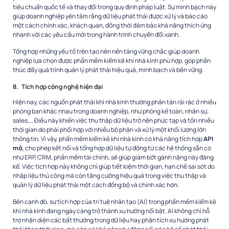
tiêu chuẩn quốc tế và thay đổi trong quy định pháp luật. Sự minh bạch này
giúp doanh nghiệp yên tâm rằng dữ liệu phát thải được xử lý và báo cáo
một cách chính xác, khách quan, đồng thời đảm bảo khả năng thích ứng
nhanh với các yêu cầu mới trong hành trình chuyển đổi xanh.
Tổng hợp những yếu tố trên tạo nên nền tảng vững chắc giúp doanh
nghiệp lựa chọn được phần mềm kiểm kê khí nhà kính phù hợp, góp phần
thúc đẩy quá trình quản lý phát thải hiệu quả, minh bạch và bền vững.
8.
Tích hợp công nghệ hiện đại
Hiện nay, các nguồn phát thải khí nhà kính thường phân tán rải rác ở nhiều
phòng ban khác nhau trong doanh nghiệp, như phòng kế toán, nhân sự,
sales,… Điều này khiến việc thu thập dữ liệu trở nên phức tạp và tốn nhiều
thời gian do phải phối hợp với nhiều bộ phận và xử lý một khối lượng lớn
thông tin. Vì vậy, phần mềm kiểm kê khí nhà kính có khả năng tích hợp
API
mở,
cho phép kết nối và tổng hợp dữ liệu tự động từ các hệ thống sẵn có
như ERP, CRM, phần mềm tài chính, sẽ giúp giảm bớt gánh nặng này đáng
kể. Việc tích hợp này không chỉ giúp tiết kiệm thời gian, hạn chế sai sót do
nhập liệu thủ công mà còn tăng cường hiệu quả trong việc thu thập và
quản lý dữ liệu phát thải một cách đồng bộ và chính xác hơn.
Bên cạnh đó, sự tích hợp của trí tuệ nhân tạo (AI) trong phần mềm kiểm kê
khí nhà kính đang ngày càng trở thành xu hướng nổi bật. AI không chỉ hỗ
trợ nhận diện các bất thường trong dữ liệu hay phân tích xu hướng phát