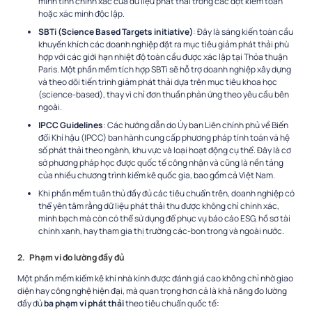
minh tính chính xác của dữ liệu phát thải trong các đợt kiểm toán
hoặc xác minh độc lập.
SBTi (Science Based Targets initiative)
: Đây là sáng kiến toàn cầu
khuyến khích các doanh nghiệp đặt ra mục tiêu giảm phát thải phù
hợp với các giới hạn nhiệt độ toàn cầu được xác lập tại Thỏa thuận
Paris. Một phần mềm tích hợp SBTi sẽ hỗ trợ doanh nghiệp xây dựng
và theo dõi tiến trình giảm phát thải dựa trên mục tiêu khoa học
(science-based), thay vì chỉ đơn thuần phản ứng theo yêu cầu bên
ngoài.
IPCC Guidelines
: Các hướng dẫn do Ủy ban Liên chính phủ về Biến
đổi Khí hậu (IPCC) ban hành cung cấp phương pháp tính toán và hệ
số phát thải theo ngành, khu vực và loại hoạt động cụ thể. Đây là cơ
sở phương pháp học được quốc tế công nhận và cũng là nền tảng
của nhiều chương trình kiểm kê quốc gia, bao gồm cả Việt Nam.
Khi phần mềm tuân thủ đầy đủ các tiêu chuẩn trên, doanh nghiệp có
thể yên tâm rằng dữ liệu phát thải thu được không chỉ chính xác,
minh bạch mà còn có thể sử dụng để phục vụ báo cáo ESG, hồ sơ tài
chính xanh, hay tham gia thị trường các-bon trong và ngoài nước.
2.
Phạm vi đo lường đầy đủ
Một phần mềm kiểm kê khí nhà kính được đánh giá cao không chỉ nhờ giao
diện hay công nghệ hiện đại, mà quan trọng hơn cả là khả năng đo lường
đầy đủ
ba phạm vi phát thải
theo tiêu chuẩn quốc tế: