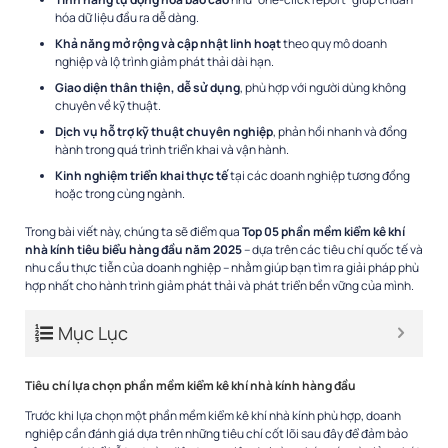
hóa dữ liệu đầu ra dễ dàng.
Khả năng mở rộng và cập nhật linh hoạt
theo quy mô doanh
nghiệp và lộ trình giảm phát thải dài hạn.
Giao diện thân thiện, dễ sử dụng
, phù hợp với người dùng không
chuyên về kỹ thuật.
Dịch vụ hỗ trợ kỹ thuật chuyên nghiệp
, phản hồi nhanh và đồng
hành trong quá trình triển khai và vận hành.
Kinh nghiệm triển khai thực tế
tại các doanh nghiệp tương đồng
hoặc trong cùng ngành.
Trong bài viết này, chúng ta sẽ điểm qua
Top 05 phần mềm kiểm kê khí
nhà kính tiêu biểu hàng đầu năm 2025
– dựa trên các tiêu chí quốc tế và
nhu cầu thực tiễn của doanh nghiệp – nhằm giúp bạn tìm ra giải pháp phù
hợp nhất cho hành trình giảm phát thải và phát triển bền vững của mình.
Mục Lục
Tiêu chí lựa chọn phần mềm kiểm kê khí nhà kính hàng đầu
Trước khi lựa chọn một phần mềm kiểm kê khí nhà kính phù hợp, doanh
nghiệp cần đánh giá dựa trên những tiêu chí cốt lõi sau đây để đảm bảo