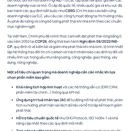
bắt buộc đối với mọi doanh nghiệp – từ các tập đoàn đa quốc gia đến các
doanh nghiệp vừa và nhỏ. Ở cấp độ quốc tế, nhiều quốc gia và khu vực đã
ban hành các quy định bắt buộc như
CSRD
(Chỉ thị báo cáo bền vững
doanh nghiệp của EU), yêu cầu các công ty hoạt động tại thị trường châu
Âu phải đo lường và công bố lượng phát thải khí nhà kính theo các chuẩn
mực nghiêm ngặt.
Tại Việt Nam, Chính phủ đã chính thức cam kết đạt phát thải ròng bằng 0
vào năm 2050 tại
COP26
, đồng thời ban hành
Nghị định 06/2022/NĐ-
CP
, quy định rõ về kiểm kê và giảm nhẹ phát thải khí nhà kính, lộ trình thiết
lập hệ thống trao đổi tín chỉ carbon và trách nhiệm báo cáo định kỳ đối với
nhiều lĩnh vực trọng yếu như năng lượng, công nghiệp, giao thông, xây
dựng, nông nghiệp…
Một số tiêu chí quan trọng mà doanh nghiệp cần cân nhắc khi lựa
chọn phần mềm bao gồm:
Khả năng tích hợp linh hoạt
với các hệ thống sẵn có (ERP, CRM,
phần mềm tài chính…) thông qua API mở.
Ứng dụng trí tuệ nhân tạo (AI)
để tự động nối hệ số phát thải, phân
tích xu hướng, phát hiện sai lệch dữ liệu và hỗ trợ lập kế hoạch giảm
phát thải.
Hỗ trợ tiêu chuẩn quốc tế
như GHG Protocol, ISO 14064-1 và khả
năng cập nhật theo các quy định mới nhất.
Tính năng tự động hóa báo cáo
như “one-click report” giúp chuẩn