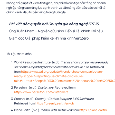
không chỉ giúp tiết kiệm thời gian, chi phí mà còn tạo nền tảng để doanh
nghiệp nâng cao năng lực cạnh tranh và sẵn sàng đón đầu các cơ hội tài
chính xanh, đầu tư bền vững trong tương lai.
Bài viết độc quyền bởi Chuyên gia công nghệ FPT IS
Ông Tuân Phạm – Nghiên cứu sinh Tiến sĩ Tài chính Khí hậu,
Giám đốc Giải pháp Kiểm kê khí nhà kính VertZéro
Tài liệu tham khảo
World Resources Institute. (n.d.).
Trends show companies are ready
for Scope 3 reporting under US climate disclosure rule
. Retrieved
from
https://www.wri.org/update/trends-show-companies-are-
ready-scope-3-reporting-us-climate-disclosure-
rule#:~:text=Scope%203%20emissions%20account%20for%2075%
Persefoni. (n.d.).
Customers
. Retrieved from
https://www.persefoni.com/customers
Greenly. (n.d.).
Greenly – Carbon footprint & ESG software
.
Retrieved from
https://greenly.earth/en-gb
Plana Earth. (n.d.).
Plana Earth
. Retrieved from
https://plana.earth/