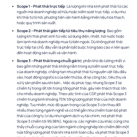
Scope 1 – Phát thải trực tiếp
: Là lượng khí nhà kính phát thải từ các
nguồn mà doanh nghiệp sở hữu hoặc kiểm soát trực tiếp, ví dụ như
khí thải từ lò hơi, phương tiện vận hành bằng nhiên liệu hóa thạch,
hoặc quy trình sản xuất.
Scope 2 – Phát thải gián tiếp từ tiêu thụ năng lượng
: Bao gồm
lượng khí thải phát sinh từ việc sử dụng điện, nhiệt, hơi nước hoặc
làm lạnh mà doanh nghiệp mua từ bên ngoài. Dù không phát thải
trực tiếp tại chỗ, đây vẫn là phần bắt buộc trong báo cáo vì liên quan
đến hoạt động sản xuất và vận hành.
Scope 3 – Phát thải trong chuỗi giá trị
: phần khó đo lường nhất vì
bao gồm những phát thải không nằm trong sự kiểm soát trực tiếp
của doanh nghiệp, chẳng hạn như phát thải từ nguyên vật liệu đầu
vào, hoạt động logistics của bên thứ ba, đi lại công tác, tiêu thụ và
xử lý sản phẩm sau khi bán… Mặc dù phức tạp, nhưng Scope 3 lại
chiếm tỷ trọng rất lớn trong tổng phát thải, gây nên thách thức lớn
cho nhiều doanh nghiệp. Theo ước tính của CDP, phát thải Scope 3
chiếm trung bình khoảng 75% tổng lượng phát thải của một doanh
nghiệp. Tuy nhiên, mức độ quan trọng của Scope 3 còn thay đổi
nhiều theo từng ngành nghề và có thể gần như chiếm toàn bộ phát
thải của công ty (ví dụ như ngành dịch vụ tài chính, nơi phát thải
Scope 3 chiếm tới 99,98%). Ngoài ra, các nghiên cứu khác cũng cho
thấy chuỗi cung ứng của tám ngành công nghiệp lớn chiếm đến một
nửa tổng lượng phát thải khí nhà kính toàn cầu, và phát thải Scope 3