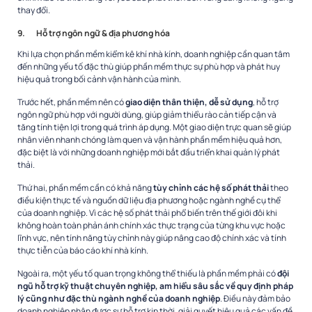
thay đổi.
9.
Hỗ trợ ngôn ngữ & địa phương hóa
Khi lựa chọn phần mềm kiểm kê khí nhà kính, doanh nghiệp cần quan tâm
đến những yếu tố đặc thù giúp phần mềm thực sự phù hợp và phát huy
hiệu quả trong bối cảnh vận hành của mình.
Trước hết, phần mềm nên có
giao diện thân thiện, dễ sử dụng
, hỗ trợ
ngôn ngữ phù hợp với người dùng, giúp giảm thiểu rào cản tiếp cận và
tăng tính tiện lợi trong quá trình áp dụng. Một giao diện trực quan sẽ giúp
nhân viên nhanh chóng làm quen và vận hành phần mềm hiệu quả hơn,
đặc biệt là với những doanh nghiệp mới bắt đầu triển khai quản lý phát
thải.
Thứ hai, phần mềm cần có khả năng
tùy chỉnh các hệ số phát thải
theo
điều kiện thực tế và nguồn dữ liệu địa phương hoặc ngành nghề cụ thể
của doanh nghiệp. Vì các hệ số phát thải phổ biến trên thế giới đôi khi
không hoàn toàn phản ánh chính xác thực trạng của từng khu vực hoặc
lĩnh vực, nên tính năng tùy chỉnh này giúp nâng cao độ chính xác và tính
thực tiễn của báo cáo khí nhà kính.
Ngoài ra, một yếu tố quan trọng không thể thiếu là phần mềm phải có
đội
ngũ hỗ trợ kỹ thuật chuyên nghiệp, am hiểu sâu sắc về quy định pháp
lý cũng như đặc thù ngành nghề của doanh nghiệp
. Điều này đảm bảo
doanh nghiệp nhận được sự hỗ trợ kịp thời, giải quyết hiệu quả các vấn đề