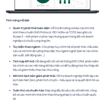
Tính năng nổi bật:
Quản trị phát thải toàn diện:
Hỗ trợ đo lường và báo cáo khí nhà
kính theo chuẩn GHG Protocol, ISO 14064 và TCFD, bao gồm cả
Scope 3 – một phạm vi phức tạp nhưng quan trọng đối với doanh
nghiệp có chuỗi cung ứng lớn.
Tùy biến theo ngành:
Cho phép tùy chỉnh hệ số phát thải, mẫu báo
cáo và mô hình đo lường theo đặc thù ngành nghề (bán lẻ, tài chính,
sản xuất, bất động sản…).
Tích hợp API mở:
Dễ dàng kết nối với hệ thống ERP, CRM, phần mềm
tài chính và các nền tảng dữ liệu hiện có để tự động hóa thu thập dữ
liệu và giảm thiểu thao tác thủ công.
Mô hình kịch bản giảm phát thải:
Hỗ trợ doanh nghiệp thiết lập các
kịch bản Net Zero, phân tích chi phí – hiệu quả và ra quyết định tối ưu
hóa.
Tuân thủ và chuẩn hóa:
Đáp ứng đầy đủ yêu cầu về kiểm kê, công
bố và xác minh khí nhà kính theo khung pháp lý và tiêu chuẩn quốc
tế.