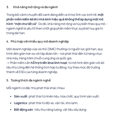
3.
Khả năng mở rộng và đa ngành
Trong bối cảnh chuyển đổi xanh đang diễn ra ở mọi lĩnh vực kinh tế,
một
phần mềm kiểm kê khí nhà kính hiệu quả không thể áp dụng một mô
hình “một cho tất cả”
. Do đó, khả năng mở rộng và tùy biến theo quy mô –
ngành nghề là yếu tố then chốt giúp phần mềm thực sự phát huy giá trị
trong dài hạn.
4.
Phù hợp với nhiều quy mô doanh nghiệp
Một doanh nghiệp vừa và nhỏ (SME) thường có nguồn lực giới hạn, quy
trình đơn giản hơn so với tập đoàn lớn – nơi phát thải đến từ hàng chục
nhà máy, hàng trăm chuỗi cung ứng và quốc gia.
→ Phần mềm cần
hỗ trợ triển khai linh hoạt
, từ mô hình đơn giản với dữ
liệu thủ công đến hệ thống tích hợp tự động, tùy theo mức độ trưởng
thành về ESG của từng doanh nghiệp.
5.
Tương thích đa ngành nghề
Mỗi ngành có đặc thù phát thải khác nhau:
Sản xuất
: phát thải từ nhiên liệu, hóa chất, quy trình sản xuất;
Logistics
: phát thải từ đội xe, vận tải, kho lạnh;
Bất động sản
: tiêu thụ năng lượng, vật liệu xây dựng;