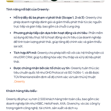
Tính năng nổi bật của Greenly:
Hỗ trợ đầy đủ ba phạm vi phát thải (Scope 1, 2 và 3):
Greenly cho
phép doanh nghiệp đánh giá và giảm thiểu phát thải từ các nguồn
trực tiếp và gián tiếp, bao gồm cả chuỗi cung ứng.
Phương pháp tiếp cận dựa trên hoạt động và chi tiêu:
Phần mềm
sử dụng dữ liệu thực tế từ hoạt động và chi tiêu của doanh nghiệp
để tính toán lượng phát thải, giúp tăng độ chính xác và giảm thiểu
sai sót.
Tích hợp API mở:
Greenly cho phép kết nối với các hệ thống hiện có
như ERP, CRM, giúp tự động hóa việc thu thập và xử lý dữ liệu phát
thải.
Được chứng nhận bởi các tổ chức uy tín:
Greenly tuân thủ các
tiêu chuẩn quốc tế như GHG Protocol và ISO 14064-1, và đã được
TÜV Rheinland kiểm định về độ chính xác và tuân thủ kỹ thuật
.
Greenly
Khách hàng tiêu biểu:
Greenly đã phục vụ hơn 2.500 khách hàng trên toàn cầu, bao gồm các
doanh nghiệp lớn như HSBC, HelloFresh, AXA, Givenchy, và các công ty
trong ngành công nghệ, tài chính, sản xuất và dịch vụ