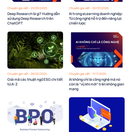
Chuyên gia viết - 20/05/2025
Chuyên gia viết - 02/03/2026
Deep Research là gì? Hướng dẫn
AI trong eLearning doanh nghiệp:
sử dụng Deep Research trên
Từ công nghệ hỗ trợ đến năng lực
ChatGPT
chiến lược
Chuyên gia viết - 26/02/2024
Chuyên gia viết - 11/11/2025
Giải mã các thuật ngữ ESG chi tiết
AI không chỉ là công nghệ mà nó
từ A-Z
còn là “vũ khí mới” trên không gian
mạng