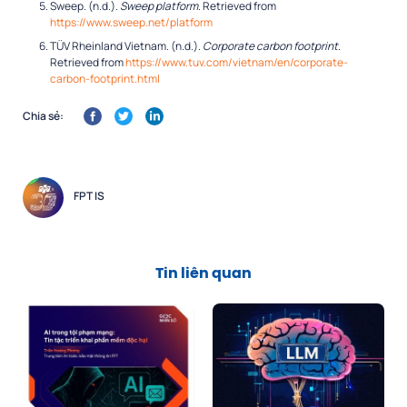
Sweep. (n.d.).
Sweep platform
. Retrieved from
https://www.sweep.net/platform
TÜV Rheinland Vietnam. (n.d.).
Corporate carbon footprint
.
Retrieved from
https://www.tuv.com/vietnam/en/corporate-
carbon-footprint.html
Chia sẻ:
FPT IS
Tin liên quan