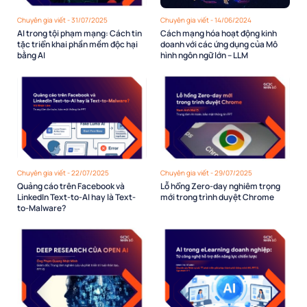
Chuyên gia viết - 31/07/2025
Chuyên gia viết - 14/06/2024
AI trong tội phạm mạng: Cách tin
Cách mạng hóa hoạt động kinh
tặc triển khai phần mềm độc hại
doanh với các ứng dụng của Mô
bằng AI
hình ngôn ngữ lớn – LLM
Chuyên gia viết - 22/07/2025
Chuyên gia viết - 29/07/2025
Quảng cáo trên Facebook và
Lỗ hổng Zero-day nghiêm trọng
LinkedIn Text-to-AI hay là Text-
mới trong trình duyệt Chrome
to-Malware?