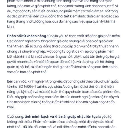
phần mềm chính là minh chứng sinh động nhất về khả năng hỗ trợ đo
lường, báo cáo và giảm phát thải trong môi trường kinh doanh thực tế. Ví
dụ, một công ty sản xuất lớn sử dụng phần mềm có thể giảm sai số trong
đo đạc phát thải đến 20%, đồng thời tiết kiệm được thời gian lập báo cáo
hàng tháng nhờ tự động hóa, qua đó nâng cao hiệu quả quản lý khí nhà
kính.
Phản hồi từ khách hàng
cũng là yếu tố then chốt để đánh giá phần mềm.
Các doanh nghiệp thường đánh giá cao những giải pháp có giao diện
thân thiện, dễ sử dụng, đồng thời cung cấp dịch vụ hỗ trợ kỹ thuật nhanh
chóng và chuyên nghiệp. Một công ty logistics khi áp dụng phần mềm
kiểm kê khí nhà kính đã chia sẻ rằng sự hỗ trợ kỹ thuật tận tình giúp họ giải
quyết nhanh các vấn đề liên quan đến dữ liệu và tích hợp với hệ thống
quản trị nội bộ, từ đó rút ngắn thời gian triển khai và nâng cao tính chính
xác của báo cáo phát thải.
Bên cạnh đó, kinh nghiệm trong việc đạt chứng chỉ theo tiêu chuẩn quốc
tế như ISO 14064-1 tại khu vực châu Á cũng là một lợi thế lớn, thể hiện
năng lực kỹ thuật và mức độ tuân thủ quy chuẩn toàn cầu của phần mềm.
Điều này góp phần nâng cao niềm tin của doanh nghiệp vào độ tin cậy và
tính minh bạch của hệ thống kiểm kê khí nhà kính mà họ lựa chọn triển
khai.
Cuối cùng,
tính minh bạch và khả năng cập nhật liên tục
là yếu tố
không thể thiếu. Phần mềm cần có cơ chế cập nhật định kỳ các hệ số
phát thải, dữ liệu đầu vào mới và cải tiến công nghệ để phù hợp với các