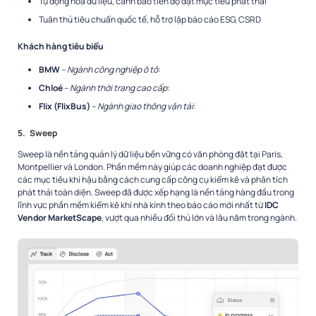
Tự động hóa dữ liệu, cảnh báo tiến độ đạt mục tiêu phát thải
Tuân thủ tiêu chuẩn quốc tế, hỗ trợ lập báo cáo ESG, CSRD
Khách hàng tiêu biểu
BMW
–
Ngành công nghiệp ô tô
:
Chloé
–
Ngành thời trang cao cấp
:
Flix (FlixBus)
–
Ngành giao thông vận tải
:
5.
Sweep
Sweep là nền tảng quản lý dữ liệu bền vững có văn phòng đặt tại Paris,
Montpellier và London. Phần mềm này giúp các doanh nghiệp đạt được
các mục tiêu khí hậu bằng cách cung cấp công cụ kiểm kê và phân tích
phát thải toàn diện. Sweep đã được xếp hạng là nền tảng hàng đầu trong
lĩnh vực phần mềm kiểm kê khí nhà kính theo báo cáo mới nhất từ
IDC
Vendor MarketScape
, vượt qua nhiều đối thủ lớn và lâu năm trong ngành.