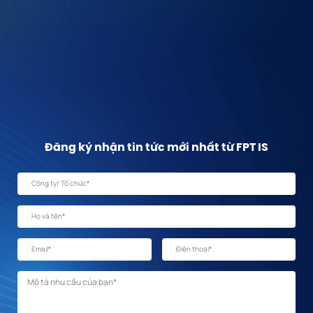
Đăng ký nhận tin tức mới nhất từ FPT IS
Công ty/ Tổ chức
*
Họ và tên
*
Email
*
Điện thoại
*
Mô tả nhu cầu
*