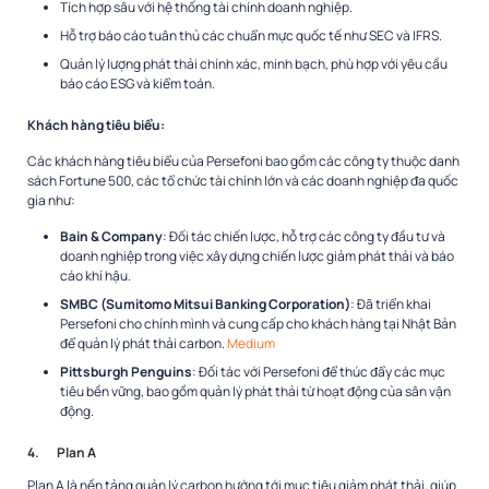
Tích hợp sâu với hệ thống tài chính doanh nghiệp.
Hỗ trợ báo cáo tuân thủ các chuẩn mực quốc tế như SEC và IFRS.
Quản lý lượng phát thải chính xác, minh bạch, phù hợp với yêu cầu
báo cáo ESG và kiểm toán.
Khách hàng tiêu biểu:
Các khách hàng tiêu biểu của Persefoni bao gồm các công ty thuộc danh
sách Fortune 500, các tổ chức tài chính lớn và các doanh nghiệp đa quốc
gia như:
Bain & Company
: Đối tác chiến lược, hỗ trợ các công ty đầu tư và
doanh nghiệp trong việc xây dựng chiến lược giảm phát thải và báo
cáo khí hậu.
SMBC (Sumitomo Mitsui Banking Corporation)
: Đã triển khai
Persefoni cho chính mình và cung cấp cho khách hàng tại Nhật Bản
để quản lý phát thải carbon.
Medium
Pittsburgh Penguins
: Đối tác với Persefoni để thúc đẩy các mục
tiêu bền vững, bao gồm quản lý phát thải từ hoạt động của sân vận
động.
4.
Plan A
Plan A là nền tảng quản lý carbon hướng tới mục tiêu giảm phát thải, giúp