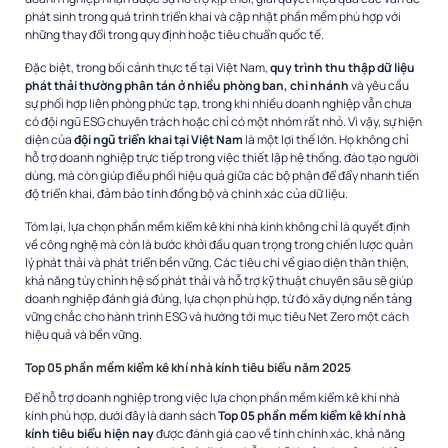
phát sinh trong quá trình triển khai và cập nhật phần mềm phù hợp với
những thay đổi trong quy định hoặc tiêu chuẩn quốc tế.
Đặc biệt, trong bối cảnh thực tế tại Việt Nam,
quy trình thu thập dữ liệu
phát thải thường phân tán ở nhiều phòng ban, chi nhánh
và yêu cầu
sự phối hợp liên phòng phức tạp, trong khi nhiều doanh nghiệp vẫn chưa
có đội ngũ ESG chuyên trách hoặc chỉ có một nhóm rất nhỏ. Vì vậy, sự hiện
diện của
đội ngũ triển khai tại Việt Nam
là một lợi thế lớn. Họ không chỉ
hỗ trợ doanh nghiệp trực tiếp trong việc thiết lập hệ thống, đào tạo người
dùng, mà còn giúp điều phối hiệu quả giữa các bộ phận để đẩy nhanh tiến
độ triển khai, đảm bảo tính đồng bộ và chính xác của dữ liệu.
Tóm lại, lựa chọn phần mềm kiểm kê khí nhà kính không chỉ là quyết định
về công nghệ mà còn là bước khởi đầu quan trọng trong chiến lược quản
lý phát thải và phát triển bền vững. Các tiêu chí về giao diện thân thiện,
khả năng tùy chỉnh hệ số phát thải và hỗ trợ kỹ thuật chuyên sâu sẽ giúp
doanh nghiệp đánh giá đúng, lựa chọn phù hợp, từ đó xây dựng nền tảng
vững chắc cho hành trình ESG và hướng tới mục tiêu Net Zero một cách
hiệu quả và bền vững.
Top 05 phần mềm kiểm kê khí nhà kính tiêu biểu năm 2025
Để hỗ trợ doanh nghiệp trong việc lựa chọn phần mềm kiểm kê khí nhà
kính phù hợp, dưới đây là danh sách
Top 05 phần mềm kiểm kê khí nhà
kính tiêu biểu hiện nay
được đánh giá cao về tính chính xác, khả năng