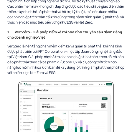
tùy chỉnh, tích hợp công nghệ và dịch vụ hỗ trợ kỹ thuật chuyên nghiệp.
Các phần mềm này không chỉ đáp ứng được các tiêu chí về giao diện thân
thiện, tùy chỉnh hệ số phát thải và hỗ trợ kỹ thuật, mà còn được nhiều
doanh nghiệp trên toàn cầu tin dùng trong hành trình quản lý phát thải và
thực hiện các mục tiêu bền vững như ESG và Net Zero.
1.
VertZéro – Giải pháp kiểm kê khí nhà kính chuyên sâu dành riêng
cho doanh nghiệp Việt
VertZéro là nền tảng phần mềm kiểm kê và quản trị phát thải khí nhà kính
được phát triển bởi FPT Corporation – một tập đoàn công nghệ hàng đầu
tại Việt Nam. Giải pháp này hỗ trợ doanh nghiệp tính toán, theo dõi và báo
cáo phát thải theo cả ba phạm vi (Scope 1, 2 và 3), đồng thời tích hợp
năng lực mô hình hóa kịch bản để xây dựng lộ trình giảm phát thải phù hợp
với chiến lược Net Zero và ESG.