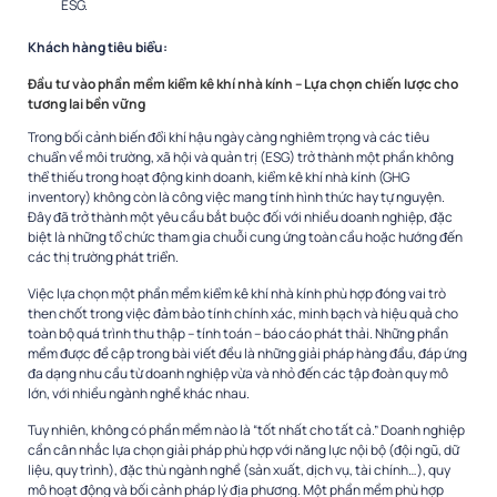
ESG.
Khách hàng tiêu biểu:
Đầu tư vào phần mềm kiểm kê khí nhà kính – Lựa chọn chiến lược cho
tương lai bền vững
Trong bối cảnh biến đổi khí hậu ngày càng nghiêm trọng và các tiêu
chuẩn về môi trường, xã hội và quản trị (ESG) trở thành một phần không
thể thiếu trong hoạt động kinh doanh, kiểm kê khí nhà kính (GHG
inventory) không còn là công việc mang tính hình thức hay tự nguyện.
Đây đã trở thành một yêu cầu bắt buộc đối với nhiều doanh nghiệp, đặc
biệt là những tổ chức tham gia chuỗi cung ứng toàn cầu hoặc hướng đến
các thị trường phát triển.
Việc lựa chọn một phần mềm kiểm kê khí nhà kính phù hợp đóng vai trò
then chốt trong việc đảm bảo tính chính xác, minh bạch và hiệu quả cho
toàn bộ quá trình thu thập – tính toán – báo cáo phát thải. Những phần
mềm được đề cập trong bài viết đều là những giải pháp hàng đầu, đáp ứng
đa dạng nhu cầu từ doanh nghiệp vừa và nhỏ đến các tập đoàn quy mô
lớn, với nhiều ngành nghề khác nhau.
Tuy nhiên, không có phần mềm nào là “tốt nhất cho tất cả.” Doanh nghiệp
cần cân nhắc lựa chọn giải pháp phù hợp với năng lực nội bộ (đội ngũ, dữ
liệu, quy trình), đặc thù ngành nghề (sản xuất, dịch vụ, tài chính…), quy
mô hoạt động và bối cảnh pháp lý địa phương. Một phần mềm phù hợp