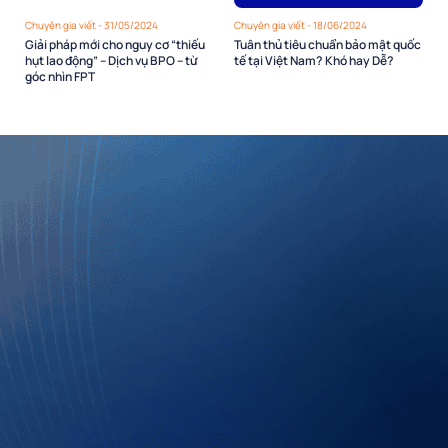
Chuyên gia viết - 31/05/2024
Chuyên gia viết - 18/06/2024
Giải pháp mới cho nguy cơ “thiếu
Tuân thủ tiêu chuẩn bảo mật quốc
hụt lao động” – Dịch vụ BPO – từ
tế tại Việt Nam? Khó hay Dễ?
góc nhìn FPT