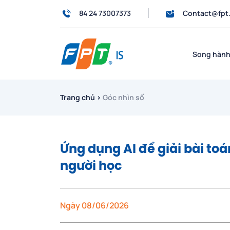
84 24 73007373
Contact@fpt
Song hành
Trang chủ
›
Góc nhìn số
Ứng dụng AI để giải bài to
người học
Ngày 08/06/2026