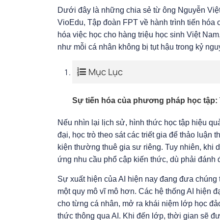
Dưới đây là những chia sẻ từ ông Nguyễn Việ
VioEdu, Tập đoàn FPT về hành trình tiến hóa 
hóa việc học cho hàng triệu học sinh Việt Na
như mỗi cá nhân không bị tụt hậu trong kỷ ngu
Mục Lục
Sự tiến hóa của phương pháp học tập:
Nếu nhìn lại lịch sử, hình thức học tập hiệu q
đại, học trò theo sát các triết gia để thảo luậ
kiện thường thuê gia sư riêng. Tuy nhiên, khi 
ứng nhu cầu phổ cập kiến thức, dù phải đánh đổ
Sự xuất hiện của AI hiện nay đang đưa chúng ta
một quy mô vĩ mô hơn. Các hệ thống AI hiện đại
cho từng cá nhân, mở ra khái niệm lớp học đảo
thức thông qua AI. Khi đến lớp, thời gian sẽ 