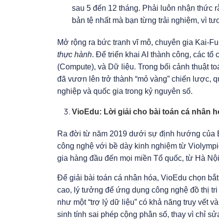
sau 5 đến 12 tháng. Phải luôn nhận thức 
bản tệ nhất mà bạn từng trải nghiệm, vì t
Mở rộng ra bức tranh vĩ mô, chuyên gia Kai-F
thực hành
. Để triển khai AI thành công, các tổ
(Compute), và Dữ liệu. Trong bối cảnh thuật t
đã vươn lên trở thành “mỏ vàng” chiến lược, q
nghiệp và quốc gia trong kỷ nguyên số.
VioEdu: Lời giải cho bài toán cá nhân h
Ra đời từ năm 2019 dưới sự định hướng của
công nghệ với bề dày kinh nghiệm từ Violymp
gia hàng đầu đến mọi miền Tổ quốc, từ Hà Nộ
Để giải bài toán cá nhân hóa, VioEdu chọn bắ
cao, lý tưởng để ứng dụng công nghệ đồ thị tr
như một “trợ lý dữ liệu” có khả năng truy vết và
sinh tính sai phép cộng phân số, thay vì chỉ sử