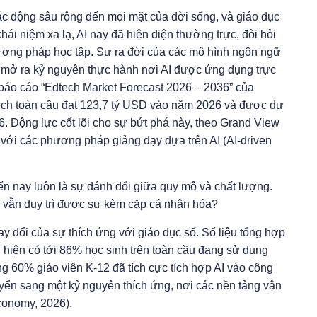
tác động sâu rộng đến mọi mặt của đời sống, và giáo dục
i niệm xa lạ, AI nay đã hiện diện thường trực, đòi hỏi
hương pháp học tập. Sự ra đời của các mô hình ngôn ngữ
mở ra kỷ nguyên thực hành nơi AI được ứng dụng trực
o báo cáo “Edtech Market Forecast 2026 – 2036” của
Tech toàn cầu đạt 123,7 tỷ USD vào năm 2026 và được dự
. Động lực cốt lõi cho sự bứt phá này, theo Grand View
 với các phương pháp giảng dạy dựa trên AI (AI-driven
đến nay luôn là sự đánh đổi giữa quy mô và chất lượng.
g vẫn duy trì được sự kèm cặp cá nhân hóa?
thay đổi của sự thích ứng với giáo dục số. Số liệu tổng hợp
 hiện có tới 86% học sinh trên toàn cầu đang sử dụng
ng 60% giáo viên K-12 đã tích cực tích hợp AI vào công
ển sang một kỷ nguyên thích ứng, nơi các nền tảng vận
conomy, 2026).