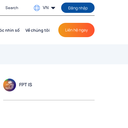
VN
Đăng nhập
Liên hệ ngay
óc nhìn số
Về chúng tôi
FPT IS