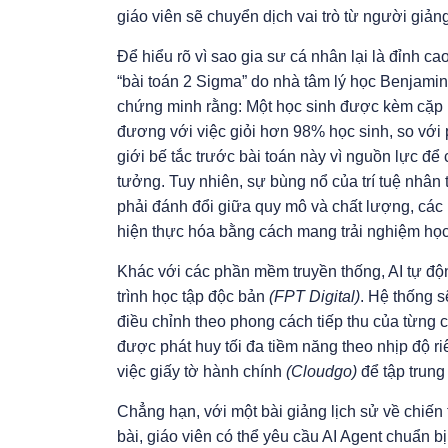
giáo viên sẽ chuyển dịch vai trò từ người giả
Để hiểu rõ vì sao gia sư cá nhân lại là đỉnh c
“bài toán 2 Sigma” do nhà tâm lý học Benjam
chứng minh rằng: Một học sinh được kèm cặp 1-
đương với việc giỏi hơn 98% học sinh, so với 
giới bế tắc trước bài toán này vì nguồn lực để
tưởng. Tuy nhiên, sự bùng nổ của trí tuệ nhân 
phải đánh đổi giữa quy mô và chất lượng, các 
hiện thực hóa bằng cách mang trải nghiệm học 
Khác với các phần mềm truyền thống, AI tự độn
trình học tập độc bản
(FPT Digital)
. Hệ thống s
điều chỉnh theo phong cách tiếp thu của từng
được phát huy tối đa tiềm năng theo nhịp độ r
việc giấy tờ hành chính
(Cloudgo)
để tập trung
Chẳng hạn, với một bài giảng lịch sử về chiế
bài, giáo viên có thể yêu cầu AI Agent chuẩn bị