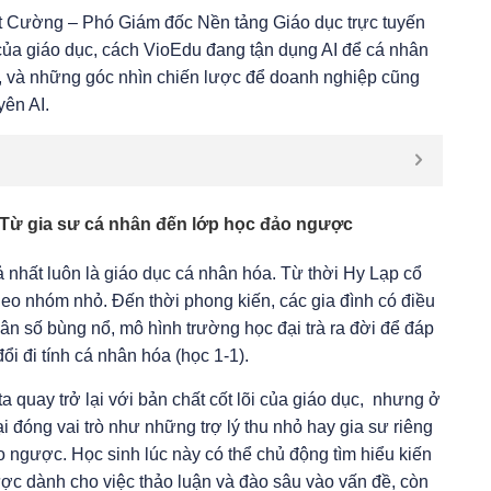
t Cường – Phó Giám đốc Nền tảng Giáo dục trực tuyến
của giáo dục, cách VioEdu đang tận dụng AI để cá nhân
m, và những góc nhìn chiến lược để doanh nghiệp cũng
yên AI.
 Từ gia sư cá nhân đến lớp học đảo ngược
uả nhất luôn là giáo dục cá nhân hóa. Từ thời Hy Lạp cổ
n theo nhóm nhỏ. Đến thời phong kiến, các gia đình có điều
dân số bùng nổ, mô hình trường học đại trà ra đời để đáp
i đi tính cá nhân hóa (học 1-1).
 quay trở lại với bản chất cốt lõi của giáo dục, nhưng ở
 đóng vai trò như những trợ lý thu nhỏ hay gia sư riêng
 ngược. Học sinh lúc này có thể chủ động tìm hiểu kiến
được dành cho việc thảo luận và đào sâu vào vấn đề, còn