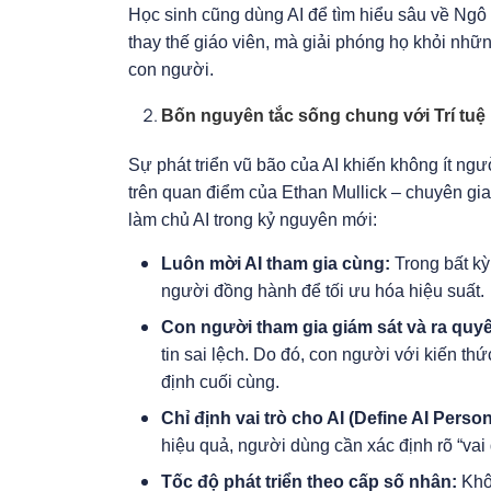
Học sinh cũng dùng AI để tìm hiểu sâu về Ngô
thay thế giáo viên, mà giải phóng họ khỏi nhữn
con người.
Bốn nguyên tắc sống chung với Trí tuệ
Sự phát triển vũ bão của AI khiến không ít ngư
trên quan điểm của Ethan Mullick – chuyên gia
làm chủ AI trong kỷ nguyên mới:
Luôn mời AI tham gia cùng:
Trong bất kỳ
người đồng hành để tối ưu hóa hiệu suất.
Con người tham gia giám sát và ra quyế
tin sai lệch. Do đó, con người với kiến t
định cuối cùng.
Chỉ định vai trò cho AI (Define AI Person
hiệu quả, người dùng cần xác định rõ “vai
Tốc độ phát triển theo cấp số nhân:
Khôn