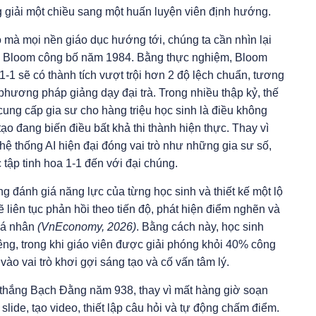
ng giải một chiều sang một huấn luyện viên định hướng.
ao mà mọi nền giáo dục hướng tới, chúng ta cần nhìn lại
in Bloom công bố năm 1984. Bằng thực nghiệm, Bloom
1 sẽ có thành tích vượt trội hơn 2 độ lệch chuẩn, tương
phương pháp giảng dạy đại trà. Trong nhiều thập kỷ, thế
 cung cấp gia sư cho hàng triệu học sinh là điều không
tạo đang biến điều bất khả thi thành hiện thực. Thay vì
hệ thống AI hiện đại đóng vai trò như những gia sư số,
tập tinh hoa 1-1 đến với đại chúng.
g đánh giá năng lực của từng học sinh và thiết kế một lộ
ẽ liên tục phản hồi theo tiến độ, phát hiện điểm nghẽn và
 cá nhân
(VnEconomy, 2026)
. Bằng cách này, học sinh
iêng, trong khi giáo viên được giải phóng khỏi 40% công
 vào vai trò khơi gợi sáng tạo và cố vấn tâm lý.
n thắng Bạch Đằng năm 938, thay vì mất hàng giờ soạn
 slide, tạo video, thiết lập câu hỏi và tự động chấm điểm.