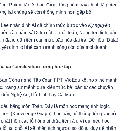
rằng: Phiên bản AI bạn đang dùng hôm nay chính là phiên
ương lai chúng sẽ còn thông minh hơn gấp bội.
u Lee nhận định AI đã chính thức bước vào
Kỷ nguyên
 chức cần bám sát 3 trụ cột: Thuật toán, Năng lực tính toán
oán đang dần tiệm cận mức bão hòa đại trà, Dữ liệu (Data)
uyết định lợi thế cạnh tranh sống còn của mọi doanh
óa và Gamification trong học tập
 Ban Công nghệ Tập đoàn FPT, VioEdu kết hợp thế mạnh
ic, mang sứ mệnh đưa kiến thức bài bản từ các chuyên
i đến Nghệ An, Hà Tĩnh hay Cà Mau.
t đầu bằng môn Toán. Đây là môn học mang tính logic
i thức (Knowledge Graph). Lúc này, hệ thống đóng vai trò
 phát hiện các lỗ hổng tri thức tiềm ẩn. Ví dụ, nếu học
a lỗi tại chỗ, AI sẽ phân tích ngược sơ đồ tư duy để nhận