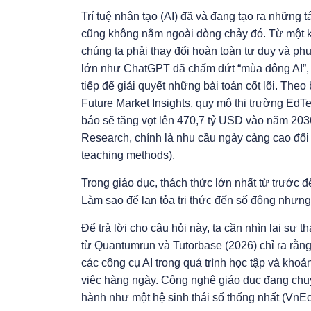
Trí tuệ nhân tạo (AI) đã và đang tạo ra những 
cũng không nằm ngoài dòng chảy đó. Từ một khá
chúng ta phải thay đổi hoàn toàn tư duy và p
lớn như ChatGPT đã chấm dứt “mùa đông AI”, 
tiếp để giải quyết những bài toán cốt lõi. The
Future Market Insights, quy mô thị trường Ed
báo sẽ tăng vọt lên 470,7 tỷ USD vào năm 2036
Research, chính là nhu cầu ngày càng cao đối
teaching methods).
Trong giáo dục, thách thức lớn nhất từ trước 
Làm sao để lan tỏa tri thức đến số đông nhưn
Để trả lời cho câu hỏi này, ta cần nhìn lại sự 
từ Quantumrun và Tutorbase (2026) chỉ ra rằng
các công cụ AI trong quá trình học tập và khoả
việc hàng ngày. Công nghệ giáo dục đang chuy
hành như một hệ sinh thái số thống nhất (VnE