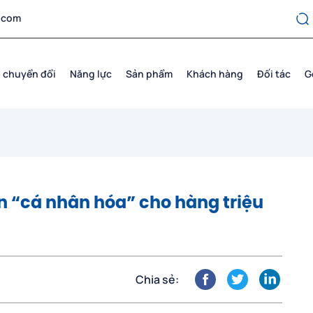
.com
 chuyển đổi
Năng lực
Sản phẩm
Khách hàng
Đối tác
G
án “cá nhân hóa” cho hàng triệu
Chia sẻ: