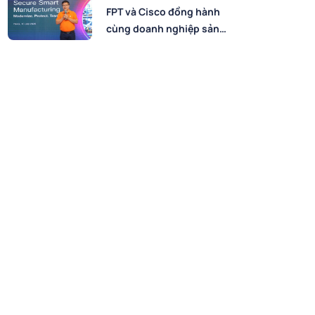
FPT và Cisco đồng hành
cùng doanh nghiệp sản
xuất chuyển đổi số an
toàn, bứt phá hiệu suất
trong kỷ nguyên AI