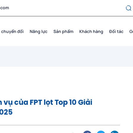
.com
 chuyển đổi
Năng lực
Sản phẩm
Khách hàng
Đối tác
G
 vụ của FPT lọt Top 10 Giải
2025