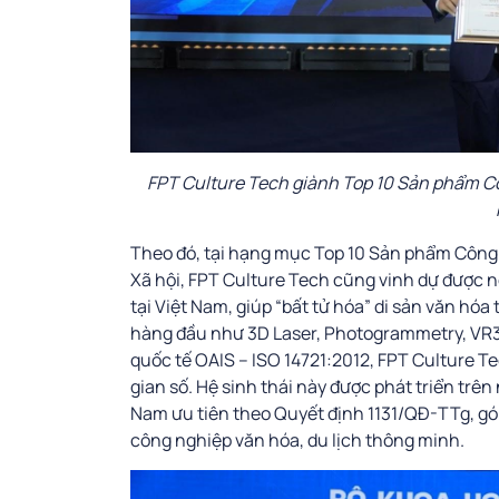
FPT Culture Tech giành Top 10 Sản phẩm Côn
Theo đó, tại hạng mục Top 10 Sản phẩm Công n
Xã hội, FPT Culture Tech cũng vinh dự được nêu
tại Việt Nam, giúp “bất tử hóa” di sản văn hó
hàng đầu như 3D Laser, Photogrammetry, VR36
quốc tế OAIS – ISO 14721:2012, FPT Culture Tec
gian số. Hệ sinh thái này được phát triển trê
Nam ưu tiên theo Quyết định 1131/QĐ-TTg, góp
công nghiệp văn hóa, du lịch thông minh.