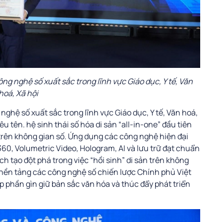
g nghệ số xuất sắc trong lĩnh vực Giáo dục, Y tế, Văn
hoá, Xã hội
ghệ số xuất sắc trong lĩnh vực Giáo dục, Y tế, Văn hoá,
 tên. hệ sinh thái số hóa di sản “all-in-one” đầu tiên
a trên không gian số. Ứng dụng các công nghệ hiện đại
0, Volumetric Video, Hologram, AI và lưu trữ đạt chuẩn
h tạo đột phá trong việc “hồi sinh” di sản trên không
n nền tảng các công nghệ số chiến lược Chính phủ Việt
 phần gìn giữ bản sắc văn hóa và thúc đẩy phát triển