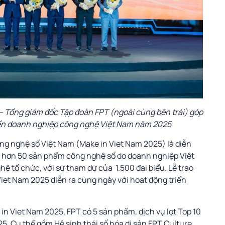
– Tổng giám đốc Tập đoàn FPT (ngoài cùng bên trái) góp
riển doanh nghiệp công nghệ Việt Nam năm 2025
ng nghệ số Việt Nam (Make in Viet Nam 2025) là diễn
y hơn 50 sản phẩm công nghệ số do doanh nghiệp Việt
hệ tổ chức, với sự tham dự của 1.500 đại biểu. Lễ trao
iet Nam 2025 diễn ra cùng ngày với hoạt động triển
n Viet Nam 2025, FPT có 5 sản phẩm, dịch vụ lọt Top 10
. Cụ thể gồm Hệ sinh thái số hóa di sản FPT Culture