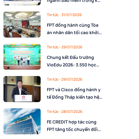
ngành bảo hiểm trong kỷ
nguyên AI: Làm chủ công
nghệ và xây dựng lực
Tin tức
- 31/07/2026
lượng lao động AI
FPT đồng hành cùng Tòa
án nhân dân tối cao khởi
động triển khai nền tảng
số quản trị, phân giao
Tin tức
- 29/07/2026
nhiệm vụ và đánh giá cán
Chung kết Đấu trường
bộ
VioEdu 2026: 3.550 học
sinh tranh tài tại 3 miền
Tin tức
- 29/07/2026
FPT và Cisco đồng hành y
tế Đồng Tháp kiến tạo hệ
sinh thái thông minh trên
nền tảng AI
Tin tức
- 28/07/2026
FE CREDIT hợp tác cùng
FPT tăng tốc chuyển đổi
số trong quản trị nguồn