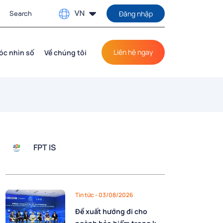
VN
Đăng nhập
Liên hệ ngay
óc nhìn số
Về chúng tôi
FPT IS
Tin tức
- 03/08/2026
Đề xuất hướng đi cho