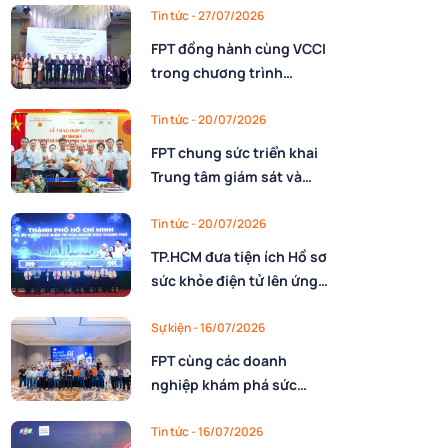
nhân lực
Tin tức
- 27/07/2026
FPT đồng hành cùng VCCI
trong chương trình
10.000 CEO Việt Nam kỷ
nguyên mới
Tin tức
- 20/07/2026
FPT chung sức triển khai
Trung tâm giám sát và
điều hành Dự trữ quốc gia
cho Cục Dự trữ Nhà nước,
Tin tức
- 20/07/2026
Bộ Tài chính
TP.HCM đưa tiện ích Hồ sơ
sức khỏe điện tử lên ứng
dụng Công dân số với sự
đồng hành triển khai của
Sự kiện
- 16/07/2026
FPT
FPT cùng các doanh
nghiệp khám phá sức
mạnh AI nâng cao năng
lực vận hành
Tin tức
- 16/07/2026