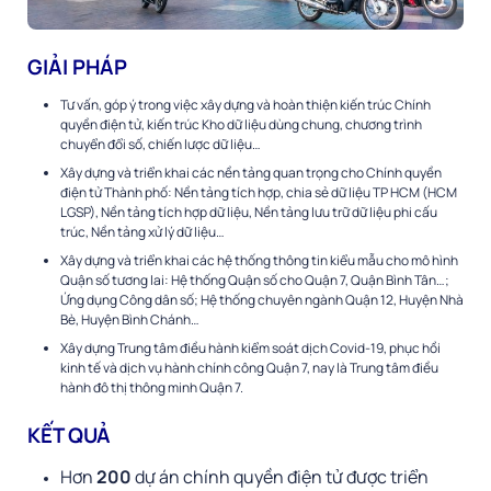
GIẢI PHÁP
Tư vấn, góp ý trong việc xây dựng và hoàn thiện kiến trúc Chính
quyền điện tử, kiến trúc Kho dữ liệu dùng chung, chương trình
chuyển đổi số, chiến lược dữ liệu…
Xây dựng và triển khai các nền tảng quan trọng cho Chính quyền
điện tử Thành phố: Nền tảng tích hợp, chia sẻ dữ liệu TP HCM (HCM
LGSP), Nền tảng tích hợp dữ liệu, Nền tảng lưu trữ dữ liệu phi cấu
trúc, Nền tảng xử lý dữ liệu…
Xây dựng và triển khai các hệ thống thông tin kiểu mẫu cho mô hình
Quận số tương lai: Hệ thống Quận số cho Quận 7, Quận Bình Tân…;
Ứng dụng Công dân số; Hệ thống chuyên ngành Quận 12, Huyện Nhà
Bè, Huyện Bình Chánh…
Xây dựng Trung tâm điều hành kiểm soát dịch Covid-19, phục hồi
kinh tế và dịch vụ hành chính công Quận 7, nay là Trung tâm điều
hành đô thị thông minh Quận 7.
KẾT QUẢ
Hơn
200
dự án chính quyền điện tử được triển