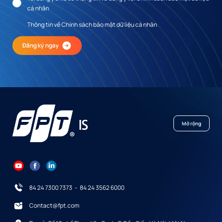
cá nhân
Thông tin về Chính sách bảo mật dữ liệu cá nhân
Đăng ký ngay
Mở rộng
84 24 7300 7373
-
84 24 3562 6000
Contact@fpt.com