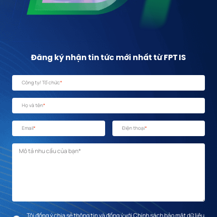
Đăng ký nhận tin tức mới nhất từ FPT IS
Công ty/ Tổ chức
*
Họ và tên
*
Email
*
Điện thoại
*
Mô tả nhu cầu
*
Tôi đồng ý chia sẻ thông tin và đồng ý với Chính sách bảo mật dữ liệu