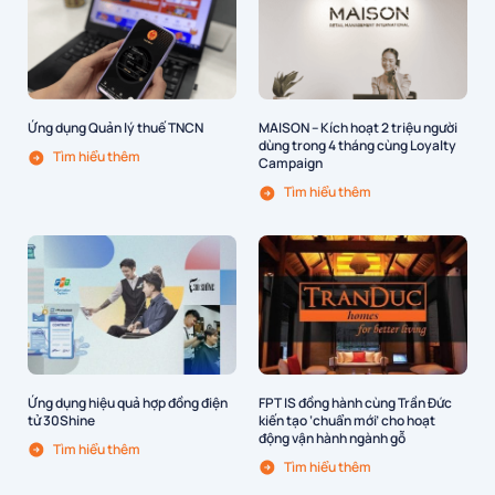
Ứng dụng Quản lý thuế TNCN
MAISON – Kích hoạt 2 triệu người
dùng trong 4 tháng cùng Loyalty
Tìm hiểu thêm
Campaign
Tìm hiểu thêm
Ứng dụng hiệu quả hợp đồng điện
FPT IS đồng hành cùng Trần Đức
tử 30Shine
kiến tạo ‘chuẩn mới’ cho hoạt
động vận hành ngành gỗ
Tìm hiểu thêm
Tìm hiểu thêm