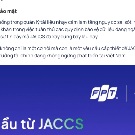
 bảo mật
ng trong quản lý tài liệu nhạy cảm làm tăng nguy cơ sai sót, 
ó khăn trong việc tuân thủ các quy định bảo vệ dữ liệu đang ng
sự tin cậy mà JACCS đã xây dựng bấy lâu nay.
 không chỉ là một cơ hội mà còn là một yêu cầu cấp thiết để JA
trường tài chính đang không ngừng phát triển tại Việt Nam.