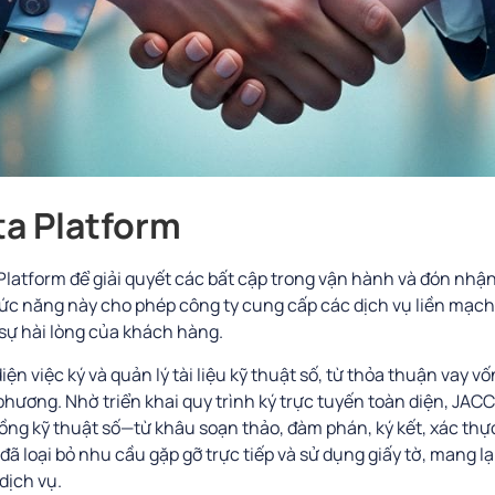
ta Platform
Platform để giải quyết các bất cập trong vận hành và đón nhậ
hức năng này cho phép công ty cung cấp các dịch vụ liền mạch
sự hài lòng của khách hàng.
iện việc ký và quản lý tài liệu kỹ thuật số, từ thỏa thuận vay v
hương. Nhờ triển khai quy trình ký trực tuyến toàn diện, JACC
ồng kỹ thuật số—từ khâu soạn thảo, đàm phán, ký kết, xác thực
ã loại bỏ nhu cầu gặp gỡ trực tiếp và sử dụng giấy tờ, mang lại 
dịch vụ.