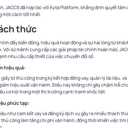
nh, JACCS đã hợp tác với Kyta Platform, khẳng định quyết tâm
g một cách tốt nhất.
ách thức
hính đầy biến động, hiệu quả hoạt động và sự hài lòng từ khác
nh. Với sứ mệnh cung cấp các giải pháp tài chính hoàn hảo, JA
h nhu cầu cấp thiết của việc chuyển đổi số.
ém hiệu quả:
giấy tờ thủ công trong ký kết hợp đồng vay, quản lý tài liệu, v
àm giảm hiệu suất vận hành. Điều này không chỉ gây chậm trễ 
ều cơ hội trong một thị trường cạnh tranh khốc liệt.
liệu phức tạp:
 liệu như cam kết vay và đăng ký dịch vụ gây ra nhiều thách th
rữ thủ công làm tăng chi phí vận hành, đồng thời khiến việc tìm 
n.