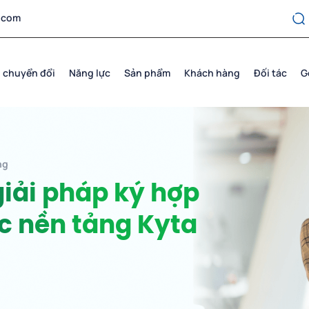
.com
 chuyển đổi
Năng lực
Sản phẩm
Khách hàng
Đối tác
G
ng
iải pháp ký hợp
c nền tảng Kyta