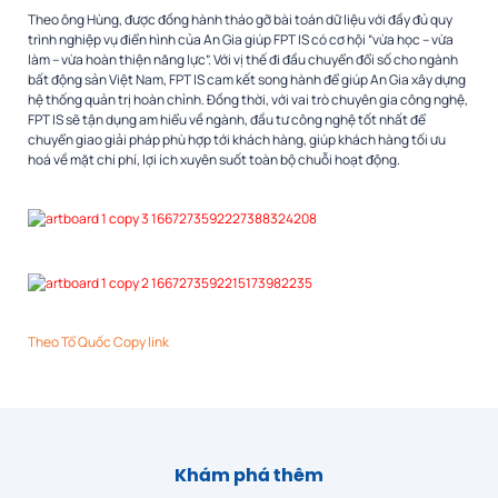
Theo ông Hùng, được đồng hành tháo gỡ bài toán dữ liệu với đầy đủ quy
trình nghiệp vụ điển hình của An Gia giúp FPT IS có cơ hội “vừa học – vừa
làm – vừa hoàn thiện năng lực”. Với vị thế đi đầu chuyển đổi số cho ngành
bất động sản Việt Nam, FPT IS cam kết song hành để giúp An Gia xây dựng
hệ thống quản trị hoàn chỉnh. Đồng thời, với vai trò chuyên gia công nghệ,
FPT IS sẽ tận dụng am hiểu về ngành, đầu tư công nghệ tốt nhất để
chuyển giao giải pháp phù hợp tới khách hàng, giúp khách hàng tối ưu
hoá về mặt chi phí, lợi ích xuyên suốt toàn bộ chuỗi hoạt động.
Theo
Tổ Quốc
Copy link
Khám phá thêm