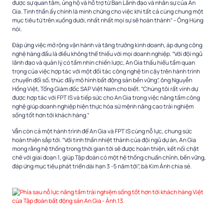
được sự quan tâm, ủng hộ và hỗ trợ từ Ban Lãnh đạo và nhân sự của An
Gia. Tinh thần ấy chính là minh chứng cho việc khi tất cả cùng chung một
mục tiêu từ trên xuống dưới, nhất nhất mọi sự sẽ hoàn thành” – Ông Hùng
nói.
Đáp ứng việc mở rộng vận hành và tăng trưởng kinh doanh, áp dụng công
nghệ hàng đầu là điều không thể thiếu với mọi doanh nghiệp. “Với đội ngũ
lãnh đạo và quản lý có tầm nhìn chiến lược, An Gia thấu hiểu tầm quan
trọng của việc hợp tác với một đối tác công nghệ tin cậy trên hành trình
chuyển đổi số, thúc đẩy mô hình bất động sản bền vững”, ông Nguyễn
Hồng Việt, Tổng Giám đốc SAP Việt Nam cho biết. “Chúng tôi rất vinh dự
được hợp tác với FPT IS và tiếp sức cho An Gia trong việc nâng tầm công
nghệ giúp doanh nghiệp hiện thực hóa sứ mệnh nâng cao trải nghiệm
sống tốt hơn tới khách hàng.”
Vẫn còn cả một hành trình để An Gia và FPT IS cùng nỗ lực, chung sức
hoàn thiện sắp tới. “Với tinh thần nhiệt thành của đội ngũ dự án, An Gia
mong rằng hệ thống trong thời gian tới sẽ được hoàn thiện, kết nối chặt
chẽ với giai đoạn 1, giúp Tập đoàn có một hệ thống chuẩn chỉnh, bền vững,
đáp ứng mục tiêu phát triển dài hạn 3 -5 năm tới”, bà Kim Ánh chia sẻ.