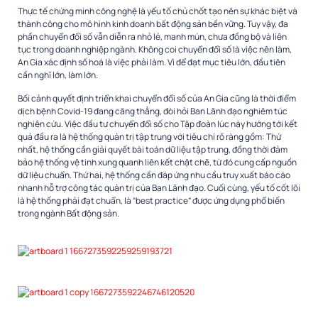
Thực tế chứng minh công nghệ là yếu tố chủ chốt tạo nên sự khác biệt và
thành công cho mô hình kinh doanh bất động sản bền vững. Tuy vậy, đa
phần chuyển đổi số vẫn diễn ra nhỏ lẻ, manh mún, chưa đồng bộ và liên
tục trong doanh nghiệp ngành. Không coi chuyển đổi số là việc nên làm,
An Gia xác định số hoá là việc phải làm. Vì để đạt mục tiêu lớn, đầu tiên
cần nghĩ lớn, làm lớn.
Bối cảnh quyết định triển khai chuyển đổi số của An Gia cũng là thời điểm
dịch bệnh Covid-19 đang căng thẳng, đòi hỏi Ban Lãnh đạo nghiêm túc
nghiên cứu. Việc đầu tư chuyển đổi số cho Tập đoàn lúc này hướng tới kết
quả đầu ra là hệ thống quản trị tập trung với tiêu chí rõ ràng gồm: Thứ
nhất, hệ thống cần giải quyết bài toán dữ liệu tập trung, đồng thời đảm
bảo hệ thống vệ tinh xung quanh liên kết chặt chẽ, từ đó cung cấp nguồn
dữ liệu chuẩn. Thứ hai, hệ thống cần đáp ứng nhu cầu truy xuất báo cáo
nhanh hỗ trợ công tác quản trị của Ban Lãnh đạo. Cuối cùng, yếu tố cốt lõi
là hệ thống phải đạt chuẩn, là “best practice” được ứng dụng phổ biến
trong ngành Bất động sản.