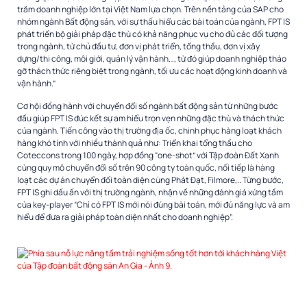
trăm doanh nghiệp lớn tại Việt Nam lựa chọn. Trên nền tảng của SAP cho
nhóm ngành Bất động sản, với sự thấu hiểu các bài toán của ngành, FPT IS
phát triển bộ giải pháp đặc thù có khả năng phục vụ cho đủ các đối tượng
trong ngành, từ chủ đầu tư, đơn vị phát triển, tổng thầu, đơn vị xây
dựng/thi công, môi giới, quản lý vận hành…, từ đó giúp doanh nghiệp tháo
gỡ thách thức riêng biệt trong ngành, tối ưu các hoạt động kinh doanh và
vận hành.”
Cơ hội đồng hành với chuyển đổi số ngành bất động sản từ những bước
đầu giúp FPT IS đúc kết sự am hiểu trọn vẹn những đặc thù và thách thức
của ngành. Tiến công vào thị trường địa ốc, chinh phục hàng loạt khách
hàng khó tính với nhiều thành quả như: Triển khai tổng thầu cho
Coteccons trong 100 ngày, hợp đồng “one-shot” với Tập đoàn Đất Xanh
cùng quy mô chuyển đổi số trên 90 công ty toàn quốc, nối tiếp là hàng
loạt các dự án chuyển đổi toàn diện cùng Phát Đạt, Filmore,.. Từng bước,
FPT IS ghi dấu ấn với thị trường ngành, nhận về những đánh giá xứng tầm
của key-player “Chỉ có FPT IS mới nói đúng bài toán, mới đủ năng lực và am
hiểu để đưa ra giải pháp toàn diện nhất cho doanh nghiệp”.