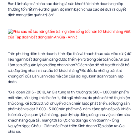
Ban Lãnh đạo cần báo cáo đánh giá sức khoẻ tài chính doanh nghiệp
thường tốn rất nhiều thời gian, độ minh bạch chưa cao để đưa ra quyết
định mang tầm quản trị lớn”.
Trên phương diện kinh doanh, tính đặc thù và thách thức của việc xử lý dữ
liệu ngành bất động sản càng được thể hiện rõ trong bài toán của An Gia.
Làm sao để quản lý hợp đồng nhanh hơn? Cách nào để hỗ trợ tốt nhất hồ
sơ, đáp ứng nhanh nhu cầu tới khách hàng? Đó đều là những trăn trở
không chỉ của Ban Lãnh đạo mà còn của đội ngũ kinh doanh toàn Tập
đoàn.
“Giai đoạn 2016 – 2019, An Gia tung ra thị trường từ 500 – 1.000 sản phẩm
mỗi năm, số lượng khi đó còn ít, đội ngũ nhân sự đa phần có thể thực hiện
thủ công. Kể từ 2020, với chuyển dịch chiến lược phát triển, số lượng sản
phẩm bán ra đạt 2.000 – 3.000 sản phẩm mỗi năm, tăng gần gấp đôi khiến
toàn bộ việc quản lý bán hàng, quản lý hợp đồng cũng như việc chăm sóc
khách hàng quá tải, mang tới áp lực cho đội ngũ kinh doanh” – Ông
Nguyễn Ngọc Châu – Giám đốc Phát triển Kinh doanh Tập đoàn An Gia
chia sẻ.