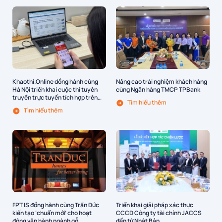
Khaothi.Online đồng hành cùng
Nâng cao trải nghiệm khách hàng
Hà Nội triển khai cuộc thi tuyên
cùng Ngân hàng TMCP TPBank
truyền trực tuyến tích hợp trên
Tìm hiểu thêm
app iHanoi
Tìm hiểu thêm
FPT IS đồng hành cùng Trần Đức
Triển khai giải pháp xác thực
kiến tạo ‘chuẩn mới’ cho hoạt
CCCD Công ty tài chính JACCS
động vận hành ngành gỗ
đến từ Nhật Bản