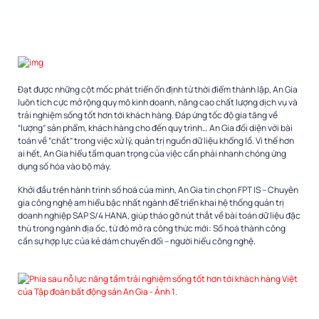
Đạt được những cột mốc phát triển ổn định từ thời điểm thành lập, An Gia
luôn tích cực mở rộng quy mô kinh doanh, nâng cao chất lượng dịch vụ và
trải nghiệm sống tốt hơn tới khách hàng. Đáp ứng tốc độ gia tăng về
“lượng” sản phẩm, khách hàng cho đến quy trình… An Gia đối diện với bài
toán về “chất” trong việc xử lý, quản trị nguồn dữ liệu khổng lồ. Vì thế hơn
ai hết, An Gia hiểu tầm quan trọng của việc cần phải nhanh chóng ứng
dụng số hóa vào bộ máy.
Khởi đầu trên hành trình số hoá của mình, An Gia tin chọn FPT IS – Chuyên
gia công nghệ am hiểu bậc nhất ngành để triển khai hệ thống quản trị
doanh nghiệp SAP S/4 HANA, giúp tháo gỡ nút thắt về bài toán dữ liệu đặc
thù trong ngành địa ốc, từ đó mở ra công thức mới: Số hoá thành công
cần sự hợp lực của kẻ dám chuyển đổi – người hiểu công nghệ.