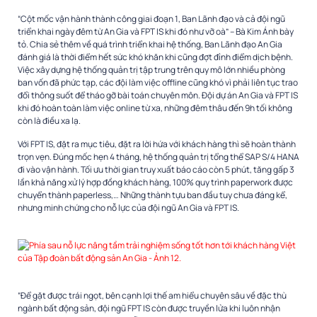
“Cột mốc vận hành thành công giai đoạn 1, Ban Lãnh đạo và cả đội ngũ
triển khai ngày đêm từ An Gia và FPT IS khi đó như vỡ oà” – Bà Kim Ánh bày
tỏ. Chia sẻ thêm về quá trình triển khai hệ thống, Ban Lãnh đạo An Gia
đánh giá là thời điểm hết sức khó khăn khi cũng đợt đỉnh điểm dịch bệnh.
Việc xây dựng hệ thống quản trị tập trung trên quy mô lớn nhiều phòng
ban vốn đã phức tạp, các đội làm việc offline cũng khó vì phải liên tục trao
đổi thông suốt để tháo gỡ bài toán chuyên môn. Đội dự án An Gia và FPT IS
khi đó hoàn toàn làm việc online từ xa, những đêm thâu đến 9h tối không
còn là điều xa lạ.
Với FPT IS, đặt ra mục tiêu, đặt ra lời hứa với khách hàng thì sẽ hoàn thành
trọn vẹn. Đúng mốc hẹn 4 tháng, hệ thống quản trị tổng thể SAP S/4 HANA
đi vào vận hành. Tối ưu thời gian truy xuất báo cáo còn 5 phút, tăng gấp 3
lần khả năng xử lý hợp đồng khách hàng, 100% quy trình paperwork được
chuyển thành paperless,… Những thành tựu ban đầu tuy chưa đáng kể,
nhưng minh chứng cho nỗ lực của đội ngũ An Gia và FPT IS.
“Để gặt được trái ngọt, bên cạnh lợi thế am hiểu chuyên sâu về đặc thù
ngành bất động sản, đội ngũ FPT IS còn được truyền lửa khi luôn nhận