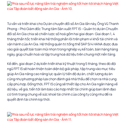
Tư vấn và triển khai cho Dự án chuyển đổi số An Gia lần này, Ông Vũ Thanh
Phong – Phó Giám đốc Trung tâm Sản xuất FPT IS – Quản trị dự án Chuyển
đổi số An Gia chia sẻ chiến lược số hoá gồm hai giai đoạn: Giai đoạn 1, 4
tháng thần tốc triển khai hệ thống phần lõi trên phạm vi khối tài chính và
vận hành của An Gia. Hệ thống quản trị tổng thể SAP S/4 HANA được đưa
vào giải quyết bài toán mũi nhọn trong nghiệp vụ kế toán, bán hàng hàng
ngày, giúp chuẩn hoá và tập trung hoá dữ liệu trên chung một nền tảng.
Kế đến, giai đoạn 2 dự kiến triển khai kỹ thuật trong 5 tháng, theo đó đội
ngũ FPT IS sẽ hoàn thiện toàn diện bộ giải pháp, tập trung vào mục tiêu
giúp An Gia nâng cao năng lực quản lý tiến độ dự án, chất lượng dự án
cũng như phương pháp lựa chọn đánh giá nhà thầu để chọn ra nhà cung
cấp phù hợp. Đồng thời, FPT IS cũng sẽ thiết lập cho An Gia ngân hàng về
dữ liệu, về giá, tiến tới làm báo cáo hợp nhất tài chính giúp ban lãnh đạo
có tình trạng chung về sức khoẻ tài chính của công ty cũng như đề ra
quyết định tài chính kịp thời.