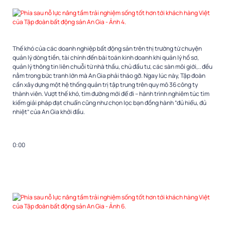
Thế khó của các doanh nghiệp bất động sản trên thị trường từ chuyện
quản lý dòng tiền, tài chính đến bài toán kinh doanh khi quản lý hồ sơ,
quản lý thông tin liên chuỗi từ nhà thầu, chủ đầu tư, các sàn môi giới,.. đều
nằm trong bức tranh lớn mà An Gia phải tháo gỡ. Ngay lúc này, Tập đoàn
cần xây dựng một hệ thống quản trị tập trung trên quy mô 36 công ty
thành viên. Vượt thế khó, tìm đường mới để đi – hành trình nghiêm túc tìm
kiếm giải pháp đạt chuẩn cũng như chọn lọc bạn đồng hành “đủ hiểu, đủ
nhiệt” của An Gia khởi đầu.
0:00