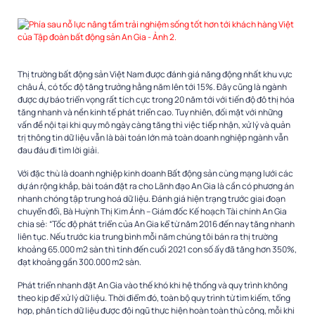
Thị trường bất động sản Việt Nam được đánh giá năng động nhất khu vực
châu Á, có tốc độ tăng trưởng hằng năm lên tới 15%. Đây cũng là ngành
được dự báo triển vọng rất tích cực trong 20 năm tới với tiến độ đô thị hóa
tăng nhanh và nền kinh tế phát triển cao. Tuy nhiên, đối mặt với những
vấn đề nội tại khi quy mô ngày càng tăng thì việc tiếp nhận, xử lý và quản
trị thông tin dữ liệu vẫn là bài toán lớn mà toàn doanh nghiệp ngành vẫn
đau đáu đi tìm lời giải.
Với đặc thù là doanh nghiệp kinh doanh Bất động sản cùng mạng lưới các
dự án rộng khắp, bài toán đặt ra cho Lãnh đạo An Gia là cần có phương án
nhanh chóng tập trung hoá dữ liệu. Đánh giá hiện trạng trước giai đoạn
chuyển đổi, Bà Huỳnh Thị Kim Ánh – Giám đốc Kế hoạch Tài chính An Gia
chia sẻ: “Tốc độ phát triển của An Gia kể từ năm 2016 đến nay tăng nhanh
liên tục. Nếu trước kia trung bình mỗi năm chúng tôi bán ra thị trường
khoảng 65.000 m2 sàn thì tính đến cuối 2021 con số ấy đã tăng hơn 350%,
đạt khoảng gần 300.000 m2 sàn.
Phát triển nhanh đặt An Gia vào thế khó khi hệ thống và quy trình không
theo kịp để xử lý dữ liệu. Thời điểm đó, toàn bộ quy trình từ tìm kiếm, tổng
hợp, phân tích dữ liệu được đội ngũ thực hiện hoàn toàn thủ công, mỗi khi