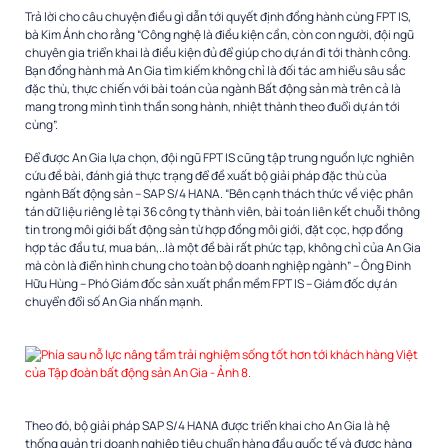
Trả lời cho câu chuyện điều gì dẫn tới quyết định đồng hành cùng FPT IS,
bà Kim Ánh cho rằng “Công nghệ là điều kiện cần, còn con người, đội ngũ
chuyên gia triển khai là điều kiện đủ để giúp cho dự án đi tới thành công.
Bạn đồng hành mà An Gia tìm kiếm không chỉ là đối tác am hiểu sâu sắc
đặc thù, thực chiến với bài toán của ngành Bất động sản mà trên cả là
mang trong mình tình thần song hành, nhiệt thành theo đuổi dự án tới
cùng”.
Để được An Gia lựa chọn, đội ngũ FPT IS cũng tập trung nguồn lực nghiên
cứu đề bài, đánh giá thực trạng để đề xuất bộ giải pháp đặc thù của
ngành Bất động sản – SAP S/4 HANA. “Bên cạnh thách thức về việc phân
tán dữ liệu riêng lẻ tại 36 công ty thành viên, bài toán liên kết chuỗi thông
tin trong môi giới bất động sản từ hợp đồng môi giới, đặt cọc, hợp đồng
hợp tác đầu tư, mua bán,..là một đề bài rất phức tạp, không chỉ của An Gia
mà còn là điển hình chung cho toàn bộ doanh nghiệp ngành” – Ông Đinh
Hữu Hùng – Phó Giám đốc sản xuất phần mềm FPT IS – Giám đốc dự án
chuyển đổi số An Gia nhấn mạnh.
Theo đó, bộ giải pháp SAP S/4 HANA được triển khai cho An Gia là hệ
thống quản trị doanh nghiệp tiêu chuẩn hàng đầu quốc tế và được hàng