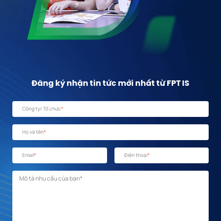
Đăng ký nhận tin tức mới nhất từ FPT IS
Công ty/ Tổ chức
*
Họ và tên
*
Email
*
Điện thoại
*
Mô tả nhu cầu
*