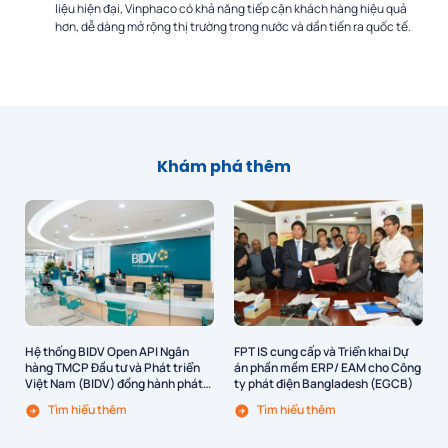
liệu hiện đại, Vinphaco có khả năng tiếp cận khách hàng hiệu quả
hơn, dễ dàng mở rộng thị trường trong nước và dần tiến ra quốc tế.
Khám phá thêm
Hệ thống BIDV Open API Ngân
FPT IS cung cấp và Triển khai Dự
hàng TMCP Đầu tư và Phát triển
án phần mềm ERP/ EAM cho Công
Việt Nam (BIDV) đồng hành phát
ty phát điện Bangladesh (EGCB)
triển bởi FPT IS
Tìm hiểu thêm
Tìm hiểu thêm