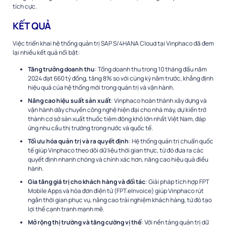
tích cực.
KẾT QUẢ
Việc triển khai hệ thống quản trị SAP S/4HANA Cloud tại Vinphaco đã đem
lại nhiều kết quả nổi bật:
Tăng trưởng doanh thu
: Tổng doanh thu trong 10 tháng đầu năm
2024 đạt 660 tỷ đồng, tăng 8% so với cùng kỳ năm trước, khẳng định
hiệu quả của hệ thống mới trong quản trị và vận hành.
Nâng cao hiệu suất sản xuất
: Vinphaco hoàn thành xây dựng và
vận hành dây chuyền công nghệ hiện đại cho nhà máy, dự kiến trở
thành cơ sở sản xuất thuốc tiêm đông khô lớn nhất Việt Nam, đáp
ứng nhu cầu thị trường trong nước và quốc tế.
Tối ưu hóa quản trị và ra quyết định
: Hệ thống quản trị chuẩn quốc
tế giúp Vinphaco theo dõi dữ liệu thời gian thực, từ đó đưa ra các
quyết định nhanh chóng và chính xác hơn, nâng cao hiệu quả điều
hành.
Gia tăng giá trị cho khách hàng và đối tác
: Giải pháp tích hợp FPT
Mobile Apps và hóa đơn điện tử (FPT.eInvoice) giúp Vinphaco rút
ngắn thời gian phục vụ, nâng cao trải nghiệm khách hàng, từ đó tạo
lợi thế cạnh tranh mạnh mẽ.
Mở rộng thị trường và tăng cường vị thế
: Với nền tảng quản trị dữ