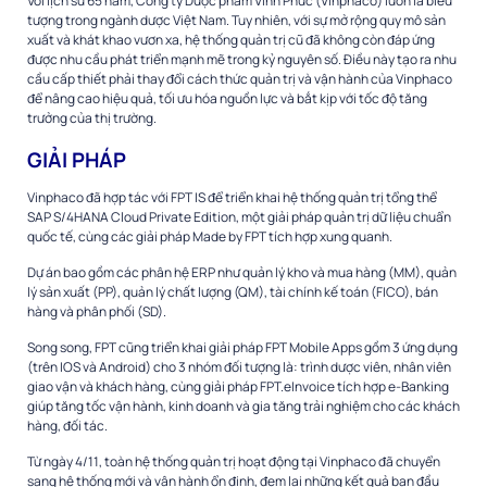
Với lịch sử 65 năm, Công ty Dược phẩm Vĩnh Phúc (Vinphaco) luôn là biểu
tượng trong ngành dược Việt Nam. Tuy nhiên, với sự mở rộng quy mô sản
xuất và khát khao vươn xa, hệ thống quản trị cũ đã không còn đáp ứng
được nhu cầu phát triển mạnh mẽ trong kỷ nguyên số. Điều này tạo ra nhu
cầu cấp thiết phải thay đổi cách thức quản trị và vận hành của Vinphaco
để nâng cao hiệu quả, tối ưu hóa nguồn lực và bắt kịp với tốc độ tăng
trưởng của thị trường.
GIẢI PHÁP
Vinphaco đã hợp tác với FPT IS để triển khai hệ thống quản trị tổng thể
SAP S/4HANA Cloud Private Edition, một giải pháp quản trị dữ liệu chuẩn
quốc tế, cùng các giải pháp Made by FPT tích hợp xung quanh.
Dự án bao gồm các phân hệ ERP như quản lý kho và mua hàng (MM), quản
lý sản xuất (PP), quản lý chất lượng (QM), tài chính kế toán (FICO), bán
hàng và phân phối (SD).
Song song, FPT cũng triển khai giải pháp FPT Mobile Apps gồm 3 ứng dụng
(trên IOS và Android) cho 3 nhóm đối tượng là: trình dược viên, nhân viên
giao vận và khách hàng, cùng giải pháp FPT.eInvoice tích hợp e-Banking
giúp tăng tốc vận hành, kinh doanh và gia tăng trải nghiệm cho các khách
hàng, đối tác.
Từ ngày 4/11, toàn hệ thống quản trị hoạt động tại Vinphaco đã chuyển
sang hệ thống mới và vận hành ổn định, đem lại những kết quả ban đầu