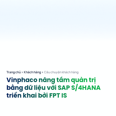
Trang chủ
›
Khách hàng
›
Câu chuyện khách hàng
Vinphaco nâng tầm quản trị
bằng dữ liệu với SAP S/4HANA
triển khai bởi FPT IS