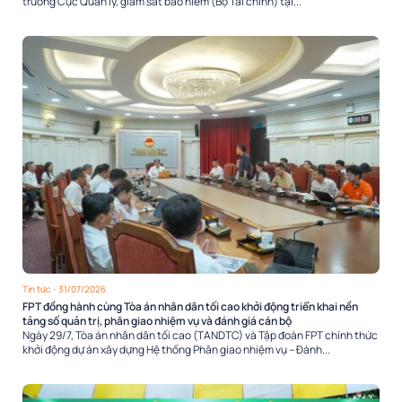
trưởng Cục Quản lý, giám sát bảo hiểm (Bộ Tài chính) tại...
Tin tức
- 31/07/2026
FPT đồng hành cùng Tòa án nhân dân tối cao khởi động triển khai nền
tảng số quản trị, phân giao nhiệm vụ và đánh giá cán bộ
Ngày 29/7, Tòa án nhân dân tối cao (TANDTC) và Tập đoàn FPT chính thức
khởi động dự án xây dựng Hệ thống Phân giao nhiệm vụ – Đánh...