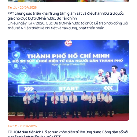
Tin tức
- 20/07/2026
FPT chung sức triển khai Trung tâm giám sát và điều hành Dự trữ quốc
gia cho Cục Dự trữ Nhà nước, Bộ Tài chính
Chiều ngày 16/7/2026, Cục Dự trữ Nhà nước tổ chức Lễ trao hợp đồng Gói
thầu số 4 “Lập thiết kế chi tiết và xây dựng, phát triển phần...
Tin tức
- 20/07/2026
TP.HCM đưa tiện ích Hồ sơ sức khỏe điện tử lên ứng dụng Công dân số với
sự đồng hành triển khai của FPT