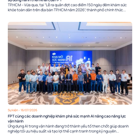
TP.HCM – Vừa qua, tại “Lễ ra quân đợt cao điểm 150 ngày đêm khám sức
khỏe toàn dân trên địa bàn TP.HCM năm 2026”, thành phố chính thức...
Sự kiện
- 16/07/2026
FPT cùng các doanh nghiệp khám phá sức mạnh AI nâng cao năng lực
vận hành
Ứng dụng AI trong vận hành đang trở thành yếu tố then chốt giúp doanh
nghiệp tối ưu hiệu suất và tạo lợi thế cạnh tranh trong kỷ nguyên...