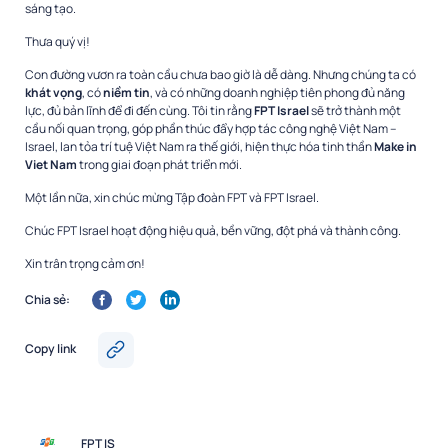
sáng tạo.
Thưa quý vị!
Con đường vươn ra toàn cầu chưa bao giờ là dễ dàng. Nhưng chúng ta có
khát vọng
, có
niềm tin
, và có những doanh nghiệp tiên phong đủ năng
lực, đủ bản lĩnh để đi đến cùng. Tôi tin rằng
FPT Israel
sẽ trở thành một
cầu nối quan trọng, góp phần thúc đẩy hợp tác công nghệ Việt Nam –
Israel, lan tỏa trí tuệ Việt Nam ra thế giới, hiện thực hóa tinh thần
Make in
Viet Nam
trong giai đoạn phát triển mới.
Một lần nữa, xin chúc mừng Tập đoàn FPT và FPT Israel.
Chúc FPT Israel hoạt động hiệu quả, bền vững, đột phá và thành công.
Xin trân trọng cảm ơn!
Chia sẻ:
Copy link
FPT IS