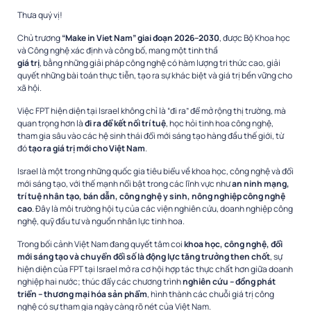
Thưa quý vị!
Chủ trương
“Make in Viet Nam” giai đoạn 2026–2030
, được Bộ Khoa học
và Công nghệ xác định và công bố, mang một tinh thầ
giá trị
, bằng những giải pháp công nghệ có hàm lượng tri thức cao, giải
quyết những bài toán thực tiễn, tạo ra sự khác biệt và giá trị bền vững cho
xã hội.
Việc FPT hiện diện tại Israel không chỉ là “đi ra” để mở rộng thị trường, mà
quan trọng hơn là
đi ra để kết nối trí tuệ
, học hỏi tinh hoa công nghệ,
tham gia sâu vào các hệ sinh thái đổi mới sáng tạo hàng đầu thế giới, từ
đó
tạo ra giá trị mới cho Việt Nam
.
Israel là một trong những quốc gia tiêu biểu về khoa học, công nghệ và đổi
mới sáng tạo, với thế mạnh nổi bật trong các lĩnh vực như
an ninh mạng,
trí tuệ nhân tạo, bán dẫn, công nghệ y sinh, nông nghiệp công nghệ
cao
. Đây là môi trường hội tụ của các viện nghiên cứu, doanh nghiệp công
nghệ, quỹ đầu tư và nguồn nhân lực tinh hoa.
Trong bối cảnh Việt Nam đang quyết tâm coi
khoa học, công nghệ, đổi
mới sáng tạo và chuyển đổi số là động lực tăng trưởng then chốt
, sự
hiện diện của FPT tại Israel mở ra cơ hội hợp tác thực chất hơn giữa doanh
nghiệp hai nước; thúc đẩy các chương trình
nghiên cứu – đồng phát
triển – thương mại hóa sản phẩm
, hình thành các chuỗi giá trị công
nghệ có sự tham gia ngày càng rõ nét của Việt Nam.