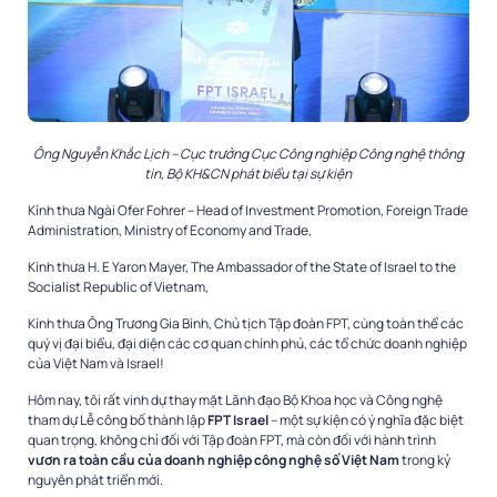
Ông Nguyễn Khắc Lịch – Cục trưởng Cục Công nghiệp Công nghệ thông
tin, Bộ KH&CN phát biểu tại sự kiện
Kính thưa Ngài Ofer Fohrer – Head of Investment Promotion, Foreign Trade
Administration, Ministry of Economy and Trade,
Kính thưa H. E Yaron Mayer, The Ambassador of the State of Israel to the
Socialist Republic of Vietnam,
Kính thưa Ông Trương Gia Bình, Chủ tịch Tập đoàn FPT, cùng toàn thể các
quý vị đại biểu, đại diện các cơ quan chính phủ, các tổ chức doanh nghiệp
của Việt Nam và Israel!
Hôm nay, tôi rất vinh dự thay mặt Lãnh đạo Bộ Khoa học và Công nghệ
tham dự Lễ công bố thành lập
FPT Israel
– một sự kiện có ý nghĩa đặc biệt
quan trọng, không chỉ đối với Tập đoàn FPT, mà còn đối với hành trình
vươn ra toàn cầu của doanh nghiệp công nghệ số Việt Nam
trong kỷ
nguyên phát triển mới.