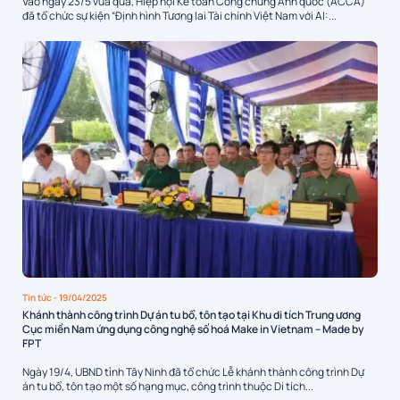
Vào ngày 23/5 vừa qua, Hiệp hội Kế toán Công chứng Anh quốc (ACCA)
đã tổ chức sự kiện “Định hình Tương lai Tài chính Việt Nam với AI:...
Tin tức
- 19/04/2025
Khánh thành công trình Dự án tu bổ, tôn tạo tại Khu di tích Trung ương
Cục miền Nam ứng dụng công nghệ số hoá Make in Vietnam – Made by
FPT
Ngày 19/4, UBND tỉnh Tây Ninh đã tổ chức Lễ khánh thành công trình Dự
án tu bổ, tôn tạo một số hạng mục, công trình thuộc Di tích...