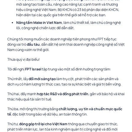
mới sáng tạo toàn cầu, nâng cao năng lực cạnh tranh và thương
hiệu công nghệ Việt Nam; Bộ KHCN có 23 bộ phận đại diện KHCN,
hiện diện tại các quốc gia trên thế giới sẽ hỗ trợ các bạn.
Nâng tầm Make in Viet Nam
, làm chủ thiết kế, làm chủ công nghệ
lõi, công nghệ chiến lược để dẫn dắt.
Chúng tôi mong muốn các doanh nghiệp tiên phong như FPT tiếp tục
đóng vai trò
đầu tàu
, dẫn dắt hệ sinh thái doanh nghiệp công nghệ số Việt
Nam cùng vươn ra thế giới.
Thưa quý vị đại biểu!
Tôi đề nghị
FPT Israel
tập trung vào một số định hướng trọng tâm:
Thứ nhất, lấy
đổi mới sáng tạo
làm trụ cột, phát triển các sản phẩm và
dịch vụ có hàm lượng tri thức cao, tạo ra sự khác biệt và giá trị bền vững.
Thứ hai, đẩy mạnh
hợp tác R&D và đồng phát triển
, gắn với bảo hộ và khai
thác hiệu quả tài sản trí tuệ.
Thứ ba, mở rộng thị trường bằng
chất lượng, uy tín và chuẩn mực quốc
tế
, đặc biệt trong bảo vệ dữ liệu, an toàn thông tin.
Thứ tư,
đóng góp trở lại cho Việt Nam
thông qua chuyển giao tri thức,
phát triển nhân lực, lan tỏa kinh nghiệm quản trị công nghệ và đổi mới