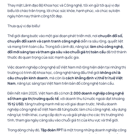
Thay mặt Lãnh đạo Bộ Khoa học và Công nghệ, tôi xin gửi tới quý vị đại
biểu lời chào trân trọng, lời chúc sức khỏe, hạnh phúc, và chúc sự kiện
ngày hôm nay thành công tốt đẹp.
Thưa quý vị đại biểu!
Thế giới đang bước vào một giai đoạn phát triển mới, nơi
chuyển đổi số,
chuyển đổi xanh và cạnh tranh công nghệ
diễn ra sâu rộng, quyết liệt
và mang tính toàn cầu. Trong bối cảnh đó, năng lực
làm chủ công nghệ,
đổi mới sáng tạo và tham gia sâu vào chuỗi giá trị toàn cầu
đã trở thành
thước đo quan trọng của sức mạnh quốc gia.
Việc doanh nghiệp công nghệ số Việt Nam mở rộng hiện diện tại những thị
trường có trình độ khoa học, công nghệ hàng đầu thế giới
không chỉ là
câu chuyện kinh doanh
, mà còn là
cách khẳng định vị thế trí tuệ Việt
Nam
, năng lực sáng tạo Việt Nam trên bản đồ công nghệ toàn cầu.
Đến hết năm 2025, Việt Nam đã có hơn
2.000 doanh nghiệp công nghệ
số tham gia thị trường quốc tế
, với doanh thu từ nước ngoài đạt khoảng
15 tỷ USD
, tăng trưởng mạnh mẽ so với giai đoạn trước. Nhiều doanh
nghiệp công nghệ số Việt Nam đã từng bước làm chủ công nghệ, xây dựng
năng lực triển khai, cung cấp dịch vụ và giải pháp cho các thị trường khó
tính, tham gia ngày càng sâu vào chuỗi giá trị của khu vực và thế giới.
Trong dòng chảy đó,
Tập đoàn FPT
là một trong những doanh nghiệp công