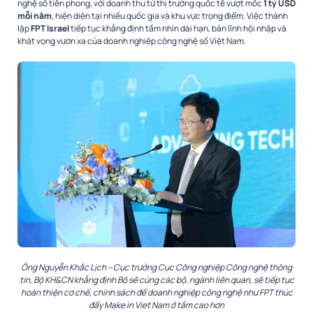
nghệ số tiên phong, với doanh thu từ thị trường quốc tế vượt mốc
1 tỷ USD
mỗi năm
, hiện diện tại nhiều quốc gia và khu vực trọng điểm. Việc thành
lập
FPT Israel
tiếp tục khẳng định tầm nhìn dài hạn, bản lĩnh hội nhập và
khát vọng vươn xa của doanh nghiệp công nghệ số Việt Nam.
Ông Nguyễn Khắc Lịch – Cục trưởng Cục Công nghiệp Công nghệ thông
tin, Bộ KH&CN khẳng định Bộ sẽ cùng các bộ, ngành liên quan, sẽ tiếp tục
hoàn thiện cơ chế, chính sách để doanh nghiệp công nghệ như FPT thúc
đẩy Make in Viet Nam ở tầm cao hơn