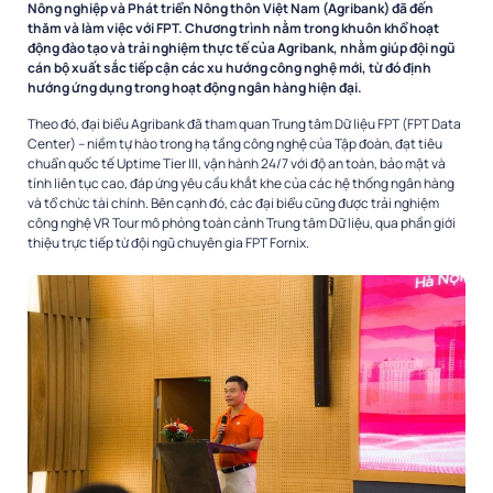
Nông nghiệp và Phát triển Nông thôn Việt Nam (Agribank) đã đến
thăm và làm việc với FPT. Chương trình nằm trong khuôn khổ hoạt
động đào tạo và trải nghiệm thực tế của Agribank, nhằm giúp đội ngũ
cán bộ xuất sắc tiếp cận các xu hướng công nghệ mới, từ đó định
hướng ứng dụng trong hoạt động ngân hàng hiện đại.
Theo đó, đại biểu Agribank đã tham quan Trung tâm Dữ liệu FPT (FPT Data
Center) – niềm tự hào trong hạ tầng công nghệ của Tập đoàn, đạt tiêu
chuẩn quốc tế Uptime Tier III, vận hành 24/7 với độ an toàn, bảo mật và
tính liên tục cao, đáp ứng yêu cầu khắt khe của các hệ thống ngân hàng
và tổ chức tài chính. Bên cạnh đó, các đại biểu cũng được trải nghiệm
công nghệ VR Tour mô phỏng toàn cảnh Trung tâm Dữ liệu, qua phần giới
thiệu trực tiếp từ đội ngũ chuyên gia FPT Fornix.