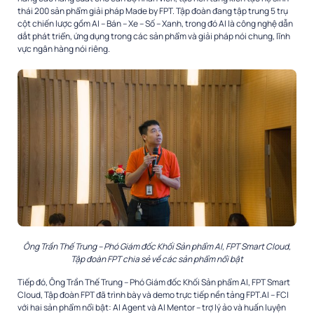
thái 200 sản phẩm giải pháp Made by FPT. Tập đoàn đang tập trung 5 trụ
cột chiến lược gồm AI – Bán – Xe – Số – Xanh, trong đó AI là công nghệ dẫn
dắt phát triển, ứng dụng trong các sản phẩm và giải pháp nói chung, lĩnh
vực ngân hàng nói riêng.
Ông Trần Thế Trung – Phó Giám đốc Khối Sản phẩm AI, FPT Smart Cloud,
Tập đoàn FPT chia sẻ về các sản phẩm nổi bật
Tiếp đó, Ông Trần Thế Trung – Phó Giám đốc Khối Sản phẩm AI, FPT Smart
Cloud, Tập đoàn FPT đã trình bày và demo trực tiếp nền tảng FPT.AI – FCI
với hai sản phẩm nổi bật: AI Agent và AI Mentor – trợ lý ảo và huấn luyện