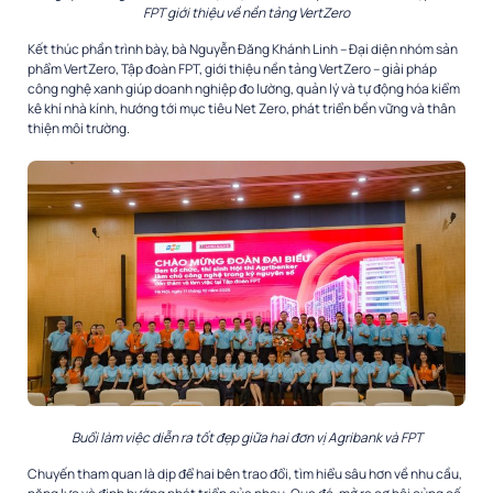
FPT giới thiệu về nền tảng VertZero
Kết thúc phần trình bày, bà Nguyễn Đăng Khánh Linh – Đại diện nhóm sản
phẩm VertZero, Tập đoàn FPT, giới thiệu nền tảng VertZero – giải pháp
công nghệ xanh giúp doanh nghiệp đo lường, quản lý và tự động hóa kiểm
kê khí nhà kính, hướng tới mục tiêu Net Zero, phát triển bền vững và thân
thiện môi trường.
Buổi làm việc diễn ra tốt đẹp giữa hai đơn vị
Agribank và FPT
Chuyến tham quan là dịp để hai bên trao đổi, tìm hiểu sâu hơn về nhu cầu,