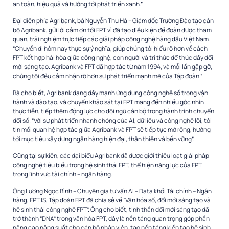
an toàn, hiệu quả và hướng tới phát triển xanh.”
Đại diện phía Agribank, bà Nguyễn Thu Hà – Giám đốc Trường Đào tạo cán
bộ Agribank, gửi lời cảm ơn tới FPT vì đã tạo điều kiện để đoàn được tham
quan, trải nghiệm trực tiếp các giải pháp công nghệ hàng đầu Việt Nam.
“Chuyến đi hôm nay thực sự ý nghĩa, giúp chúng tôi hiểu rõ hơn về cách
FPT kết hợp hài hòa giữa công nghệ, con người và tri thức để thúc đẩy đổi
mới sáng tạo. Agribank và FPT đã hợp tác từ năm 1994, và mỗi lần gặp gỡ,
chúng tôi đều cảm nhận rõ hơn sự phát triển mạnh mẽ của Tập đoàn.”
Bà cho biết, Agribank đang đẩy mạnh ứng dụng công nghệ số trong vận
hành và đào tạo, và chuyến khảo sát tại FPT mang đến nhiều góc nhìn
thực tiễn, tiếp thêm động lực cho đội ngũ cán bộ trong hành trình chuyển
đổi số. “Với sự phát triển nhanh chóng của AI, dữ liệu và công nghệ lõi, tôi
tin mối quan hệ hợp tác giữa Agribank và FPT sẽ tiếp tục mở rộng, hướng
tới mục tiêu xây dựng ngân hàng hiện đại, thân thiện và bền vững”.
Cũng tại sự kiện, các đại biểu Agribank đã được giới thiệu loạt giải pháp
công nghệ tiêu biểu trong hệ sinh thái FPT, thể hiện năng lực của FPT
trong lĩnh vực tài chính – ngân hàng.
Ông Lương Ngọc Bình – Chuyên gia tư vấn AI – Data khối Tài chính – Ngân
hàng, FPT IS, Tập đoàn FPT đã chia sẻ về “Văn hóa số, đổi mới sáng tạo và
hệ sinh thái công nghệ FPT”. Ông cho biết, tinh thần đổi mới sáng tạo đã
trở thành “DNA” trong văn hóa FPT, đây là nền tảng quan trọng góp phần
nâng cao năng suất cho cán bộ nhân viên, tạo nền tảng kiến tạo hệ sinh