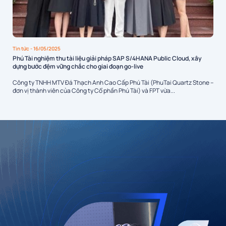
Tin tức
- 16/05/2025
Phú Tài nghiệm thu tài liệu giải pháp SAP S/4HANA Public Cloud, xây
dựng bước đệm vững chắc cho giai đoạn go-live
Công ty TNHH MTV Đá Thạch Anh Cao Cấp Phú Tài (PhuTai Quartz Stone –
đơn vị thành viên của Công ty Cổ phần Phú Tài) và FPT vừa...