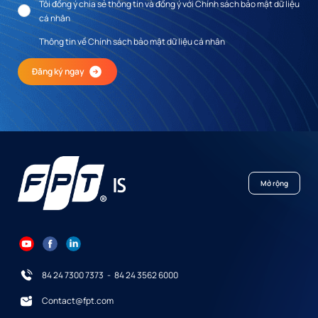
Tôi đồng ý chia sẻ thông tin và đồng ý với Chính sách bảo mật dữ liệu
cá nhân
Thông tin về Chính sách bảo mật dữ liệu cá nhân
Đăng ký ngay
Mở rộng
84 24 7300 7373
-
84 24 3562 6000
Contact@fpt.com