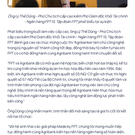
Ông Lý Thế Dũng – Phó Chủ tịch cấp cao kiêm Phó Giám đốc Khối Tài chính
– Ngân hàng FPT IS, Tập đoàn FPT phát biểu tại sự kiện
Phát biểu trong buổi làm việc cấp cao, ông Lý Thế Dũng – Phó Chủ tịch
cấp cao kiêm Phó Giám đốc Khối Tài chính – Ngân hàng FPT IS, Tập đoàn
FPT đánh giá cao và chúc mừng cuộc thi “Agribanker làm chủ công nghệ
trong kỷ nguyên số” thành công tốt đẹp, đồng thời bày tỏ niềm tự hào khi
FPT có cơ hội đồng hành cùng Agribank trong hành trình chuyển đổi số.
“FPT và Agribank đã có mối quan hệ hợp tác bền chặt hơn ba thập kỷ, kể từ
khi cùng triển khai những dự án tin học hóa đầu tiên vào năm 1994. Đặc
biệt, khi Agribank triển khai Nghị quyết số 03/NQ-CP gắn với thực thi Nghị
quyết số 57-NQ/TW của Bộ Chính trị, chúng tôi nhận thấy rõ quyết tâm và
tinh thần tiên phong của đội ngũ Agribanker trong việc làm chủ công
nghệ. Đây chính là nền tảng quan trọng để Agribank hiện thực hóa mục
tiêu trở thành ngân hàng hiện đại, lấy công nghệ làm động lực phát triển
bền vững.”
Ông Dũng cũng nhấn mạnh, tinh thần đổi mới sáng tạo là giá trị cốt lõi kết
nối hai tổ chức:
“Với hệ sinh thái các giải pháp Made by FPT, chúng tôi mong muốn tiếp
tục đồng hành cùng Agribank kiến tạo nền tảng ngân hàng số toàn diện,