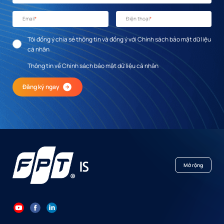
Email
*
Điện thoại
*
Tôi đồng ý chia sẻ thông tin và đồng ý với Chính sách bảo mật dữ liệu
cá nhân
Thông tin về Chính sách bảo mật dữ liệu cá nhân
Đăng ký ngay
Mở rộng