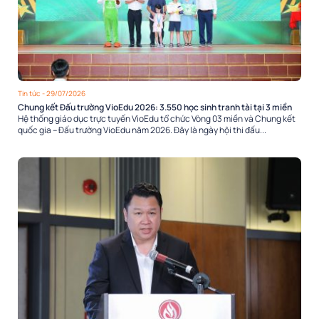
Tin tức
- 29/07/2026
Chung kết Đấu trường VioEdu 2026: 3.550 học sinh tranh tài tại 3 miền
Hệ thống giáo dục trực tuyến VioEdu tổ chức Vòng 03 miền và Chung kết
quốc gia – Đấu trường VioEdu năm 2026. Đây là ngày hội thi đấu...