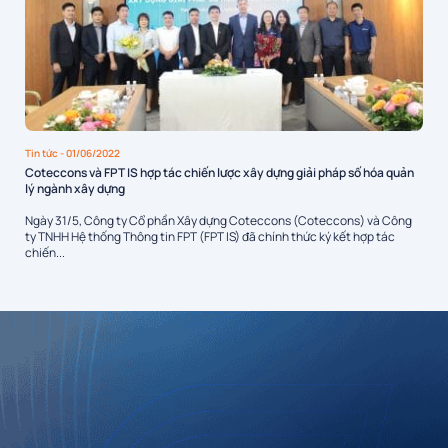
Tin tức
- 01/06/2022
Coteccons và FPT IS hợp tác chiến lược xây dựng giải pháp số hóa quản
lý ngành xây dựng
Ngày 31/5, Công ty Cổ phần Xây dựng Coteccons (Coteccons) và Công
ty TNHH Hệ thống Thông tin FPT (FPT IS) đã chính thức ký kết hợp tác
chiến...