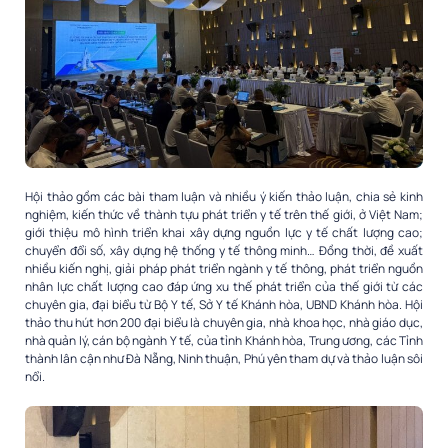
Hội thảo gồm các bài tham luận và nhiều ý kiến thảo luận, chia sẻ kinh
nghiệm, kiến thức về thành tựu phát triển y tế trên thế giới, ở Việt Nam;
giới thiệu mô hình triển khai xây dựng nguồn lực y tế chất lượng cao;
chuyển đổi số, xây dựng hệ thống y tế thông minh… Đồng thời, đề xuất
nhiều kiến nghị, giải pháp phát triển ngành y tế thông, phát triển nguồn
nhân lực chất lượng cao đáp ứng xu thế phát triển của thế giới từ các
chuyên gia, đại biểu từ Bộ Y tế, Sở Y tế Khánh hòa, UBND Khánh hòa. Hội
thảo thu hút hơn 200 đại biểu là chuyên gia, nhà khoa học, nhà giáo dục,
nhà quản lý, cán bộ ngành Y tế, của tỉnh Khánh hòa, Trung ương, các Tỉnh
thành lân cận như Đà Nẵng, Ninh thuận, Phú yên tham dự và thảo luận sôi
nổi.