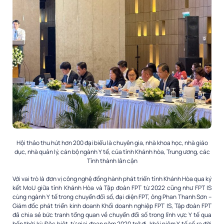
Hội thảo thu hút hơn 200 đại biểu là chuyên gia, nhà khoa học, nhà giáo
dục, nhà quản lý, cán bộ ngành Y tế, của tỉnh Khánh hòa, Trung ương, các
Tỉnh thành lân cận
Với vai trò là đơn vị công nghệ đồng hành phát triển tỉnh Khánh Hòa qua ký
kết MoU giữa tỉnh Khánh Hòa và Tập đoàn FPT từ 2022 cũng như FPT IS
cùng ngành Y tế trong chuyển đổi số, đại diện FPT, ông Phan Thanh Sơn –
Giám đốc phát triển kinh doanh Khối doanh nghiệp FPT IS, Tập đoàn FPT
đã chia sẻ bức tranh tổng quan về chuyển đổi số trong lĩnh vực Y tế qua
bốn thời kỳ. Đặc biệt, từ giai đoạn năm 2020 trở đi, khái niệm Y tế số ra đời