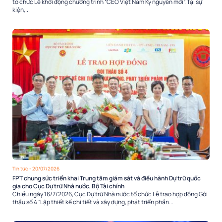
tổ chức Lễ khởi động chương trình “CEO Việt Nam Kỷ nguyên mới”. Tại sự
kiện,...
Tin tức
- 20/07/2026
FPT chung sức triển khai Trung tâm giám sát và điều hành Dự trữ quốc
gia cho Cục Dự trữ Nhà nước, Bộ Tài chính
Chiều ngày 16/7/2026, Cục Dự trữ Nhà nước tổ chức Lễ trao hợp đồng Gói
thầu số 4 “Lập thiết kế chi tiết và xây dựng, phát triển phần...