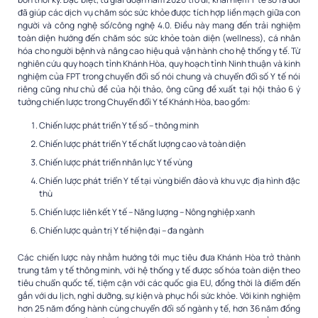
đã giúp các dịch vụ chăm sóc sức khỏe được tích hợp liền mạch giữa con
người và công nghệ số/công nghệ 4.0. Điều này mang đến trải nghiệm
toàn diện hướng đến chăm sóc sức khỏe toàn diện (wellness), cá nhân
hóa cho người bệnh và nâng cao hiệu quả vận hành cho hệ thống y tế. Từ
nghiên cứu quy hoạch tỉnh Khánh Hòa, quy hoạch tỉnh Ninh thuận và kinh
nghiệm của FPT trong chuyển đổi số nói chung và chuyển đổi số Y tế nói
riêng cũng như chủ đề của hội thảo, ông cũng đề xuất tại hội thảo 6 ý
tưởng chiến lược trong Chuyển đổi Y tế Khánh Hòa, bao gồm:
Chiến lược phát triển Y tế số – thông minh
Chiến lược phát triển Y tế chất lượng cao và toàn diện
Chiến lược phát triển nhân lực Y tế vùng
Chiến lược phát triển Y tế tại vùng biển đảo và khu vực địa hình đặc
thù
Chiến lược liên kết Y tế – Năng lượng – Nông nghiệp xanh
Chiến lược quản trị Y tế hiện đại – đa ngành
Các chiến lược này nhằm hướng tới mục tiêu đưa Khánh Hòa trở thành
trung tâm y tế thông minh, với hệ thống y tế được số hóa toàn diện theo
tiêu chuẩn quốc tế, tiệm cận với các quốc gia EU, đồng thời là điểm đến
gắn với du lịch, nghỉ dưỡng, sự kiện và phục hồi sức khỏe. Với kinh nghiệm
hơn 25 năm đồng hành cùng chuyển đổi số ngành y tế, hơn 36 năm đồng