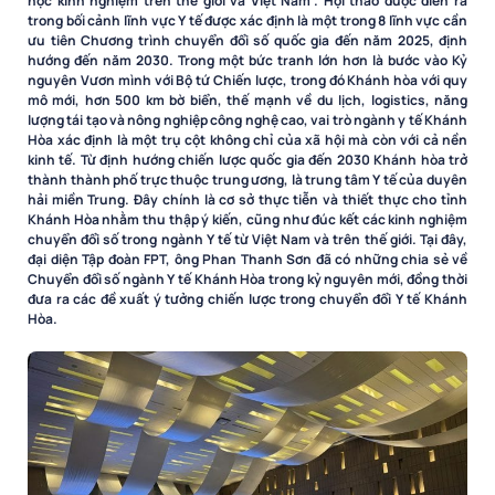
học kinh nghiệm trên thế giới và Việt Nam”. Hội thảo được diễn ra
trong bối cảnh lĩnh vực Y tế được xác định là một trong 8 lĩnh vực cần
ưu tiên Chương trình chuyển đổi số quốc gia đến năm 2025, định
hướng đến năm 2030. Trong một bức tranh lớn hơn là bước vào Kỷ
nguyên Vươn mình với Bộ tứ Chiến lược, trong đó Khánh hòa với quy
mô mới, hơn 500 km bờ biển, thế mạnh về du lịch, logistics, năng
lượng tái tạo và nông nghiệp công nghệ cao, vai trò ngành y tế Khánh
Hòa xác định là một trụ cột không chỉ của xã hội mà còn với cả nền
kinh tế. Từ định hướng chiến lược quốc gia đến 2030 Khánh hòa trở
thành thành phố trực thuộc trung ương, là trung tâm Y tế của duyên
hải miền Trung. Đây chính là cơ sở thực tiễn và thiết thực cho tỉnh
Khánh Hòa nhằm thu thập ý kiến, cũng như đúc kết các kinh nghiệm
chuyển đổi số trong ngành Y tế từ Việt Nam và trên thế giới. Tại đây,
đại diện Tập đoàn FPT, ông Phan Thanh Sơn đã có những chia sẻ về
Chuyển đổi số ngành Y tế Khánh Hòa trong kỷ nguyên mới, đồng thời
đưa ra các đề xuất ý tưởng chiến lược trong chuyển đổi Y tế Khánh
Hòa.