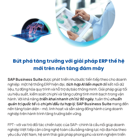
Bứt phá tăng trưởng với giải pháp ERP thế hệ
mới trên nền tảng đám mây
SAP Business Suite
được phát triển như bước tiến tiếp theo cho doanh
nghiệp: một hệ thống ERP hiện đại,
tích hợp AI liền mạch
để kết nối dữ
liệu, tự động hóa quy trình và hỗ trợ dự báo thông minh. Giải pháp giúp tối
ưu hiệu suất, kiểm soát chi phí và tăng cường tính minh bạch trong vận
hành. Với khả năng
triển khai nhanh chỉ từ 90 ngày
, tuân thủ
chuẩn
quản trị quốc tế
và
chi phí đầu tư hợp lý
,
SAP Business Suite
mang đến
nền tảng toàn diện – mở, linh hoạt và sẵn sàng đồng hành cùng doanh
nghiệp trên hành trình tăng trưởng bền vững.
FPT– với vai trò đối tác chiến lược của SAP– chính là cầu nối giúp doanh
nghiệp Việt tiếp cận công nghệ toàn cầu bằng năng lực nội địa hóa theo
yêu cầu Việt Nam, hệ sinh thái giải pháp phong phú và kinh nghiệm triển