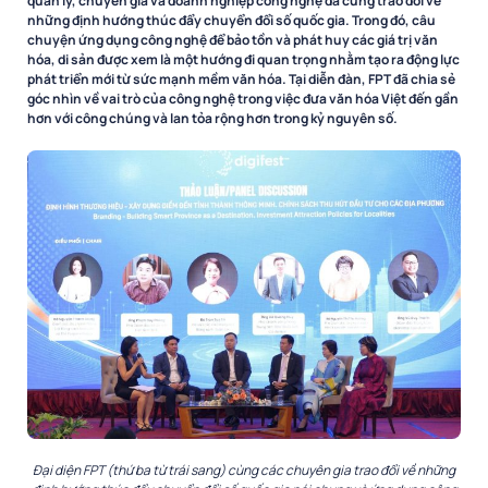
quản lý, chuyên gia và doanh nghiệp công nghệ đã cùng trao đổi về
những định hướng thúc đẩy chuyển đổi số quốc gia. Trong đó, câu
chuyện ứng dụng công nghệ để bảo tồn và phát huy các giá trị văn
hóa, di sản được xem là một hướng đi quan trọng nhằm tạo ra động lực
phát triển mới từ sức mạnh mềm văn hóa. Tại diễn đàn, FPT đã chia sẻ
góc nhìn về vai trò của công nghệ trong việc đưa văn hóa Việt đến gần
hơn với công chúng và lan tỏa rộng hơn trong kỷ nguyên số.
Đại diện FPT (thứ ba từ trái sang) cùng các chuyên gia trao đổi về những