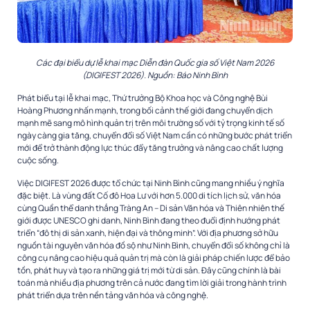
Các đại biểu dự lễ khai mạc Diễn đàn Quốc gia số Việt Nam 2026
(DIGIFEST 2026). Nguồn: Báo Ninh Bình
Phát biểu tại lễ khai mạc, Thứ trưởng Bộ Khoa học và Công nghệ Bùi
Hoàng Phương nhấn mạnh, trong bối cảnh thế giới đang chuyển dịch
mạnh mẽ sang mô hình quản trị trên môi trường số với tỷ trọng kinh tế số
ngày càng gia tăng, chuyển đổi số Việt Nam cần có những bước phát triển
mới để trở thành động lực thúc đẩy tăng trưởng và nâng cao chất lượng
cuộc sống.
Việc DIGIFEST 2026 được tổ chức tại Ninh Bình cũng mang nhiều ý nghĩa
đặc biệt. Là vùng đất Cố đô Hoa Lư với hơn 5.000 di tích lịch sử, văn hóa
cùng Quần thể danh thắng Tràng An – Di sản Văn hóa và Thiên nhiên thế
giới được UNESCO ghi danh, Ninh Bình đang theo đuổi định hướng phát
triển “đô thị di sản xanh, hiện đại và thông minh”. Với địa phương sở hữu
nguồn tài nguyên văn hóa đồ sộ như Ninh Bình, chuyển đổi số không chỉ là
công cụ nâng cao hiệu quả quản trị mà còn là giải pháp chiến lược để bảo
tồn, phát huy và tạo ra những giá trị mới từ di sản. Đây cũng chính là bài
toán mà nhiều địa phương trên cả nước đang tìm lời giải trong hành trình
phát triển dựa trên nền tảng văn hóa và công nghệ.