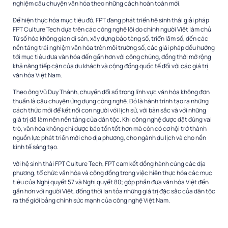
nghiệm câu chuyện văn hóa theo những cách hoàn toàn mới.
Để hiện thực hóa mục tiêu đó, FPT đang phát triển hệ sinh thái giải pháp
FPT Culture Tech dựa trên các công nghệ lõi do chính người Việt làm chủ.
Từ số hóa không gian di sản, xây dựng bảo tàng số, triển lãm số, đến các
nền tảng trải nghiệm văn hóa trên môi trường số, các giải pháp đều hướng
tới mục tiêu đưa văn hóa đến gần hơn với công chúng, đồng thời mở rộng
khả năng tiếp cận của du khách và cộng đồng quốc tế đối với các giá trị
văn hóa Việt Nam.
Theo ông Vũ Duy Thành, chuyển đổi số trong lĩnh vực văn hóa không đơn
thuần là câu chuyện ứng dụng công nghệ. Đó là hành trình tạo ra những
cách thức mới để kết nối con người với lịch sử, với bản sắc và với những
giá trị đã làm nên nền tảng của dân tộc. Khi công nghệ được đặt đúng vai
trò, văn hóa không chỉ được bảo tồn tốt hơn mà còn có cơ hội trở thành
nguồn lực phát triển mới cho địa phương, cho ngành du lịch và cho nền
kinh tế sáng tạo.
Với hệ sinh thái FPT Culture Tech, FPT cam kết đồng hành cùng các địa
phương, tổ chức văn hóa và cộng đồng trong việc hiện thực hóa các mục
tiêu của Nghị quyết 57 và Nghị quyết 80; góp phần đưa văn hóa Việt đến
gần hơn với người Việt, đồng thời lan tỏa những giá trị đặc sắc của dân tộc
ra thế giới bằng chính sức mạnh của công nghệ Việt Nam.