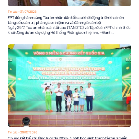
Tin tức
- 31/07/2026
FPT đồng hành cùng Tòa án nhân dân tối cao khởi động triển khai nền
tảng số quản trị, phân giao nhiệm vụ và đánh giá cán bộ
Ngày 29/7, Tòa án nhân dân tối cao (TANDTC) và Tập đoàn FPT chính thức
khởi động dự án xây dựng Hệ thống Phân giao nhiệm vụ – Đánh...
Tin tức
- 29/07/2026
Chung kết Đấu trường VioEdu 2026: 3.550 học sinh tranh tài tại 3 miền