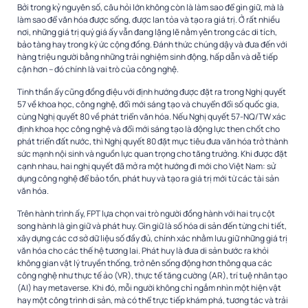
Bởi trong kỷ nguyên số, câu hỏi lớn không còn là làm sao để gìn giữ, mà là
làm sao để văn hóa được sống, được lan tỏa và tạo ra giá trị. Ở rất nhiều
nơi, những giá trị quý giá ấy vẫn đang lặng lẽ nằm yên trong các di tích,
bảo tàng hay trong ký ức cộng đồng. Đánh thức chúng dậy và đưa đến với
hàng triệu người bằng những trải nghiệm sinh động, hấp dẫn và dễ tiếp
cận hơn – đó chính là vai trò của công nghệ.
Tinh thần ấy cũng đồng điệu với định hướng được đặt ra trong Nghị quyết
57 về khoa học, công nghệ, đổi mới sáng tạo và chuyển đổi số quốc gia,
cùng Nghị quyết 80 về phát triển văn hóa. Nếu Nghị quyết 57-NQ/TW xác
định khoa học công nghệ và đổi mới sáng tạo là động lực then chốt cho
phát triển đất nước, thì Nghị quyết 80 đặt mục tiêu đưa văn hóa trở thành
sức mạnh nội sinh và nguồn lực quan trọng cho tăng trưởng. Khi được đặt
cạnh nhau, hai nghị quyết đã mở ra một hướng đi mới cho Việt Nam: sử
dụng công nghệ để bảo tồn, phát huy và tạo ra giá trị mới từ các tài sản
văn hóa.
Trên hành trình ấy, FPT lựa chọn vai trò người đồng hành với hai trụ cột
song hành là gìn giữ và phát huy. Gìn giữ là số hóa di sản đến từng chi tiết,
xây dựng các cơ sở dữ liệu số đầy đủ, chính xác nhằm lưu giữ những giá trị
văn hóa cho các thế hệ tương lai. Phát huy là đưa di sản bước ra khỏi
không gian vật lý truyền thống, trở nên sống động hơn thông qua các
công nghệ như thực tế ảo (VR), thực tế tăng cường (AR), trí tuệ nhân tạo
(AI) hay metaverse. Khi đó, mỗi người không chỉ ngắm nhìn một hiện vật
hay một công trình di sản, mà có thể trực tiếp khám phá, tương tác và trải