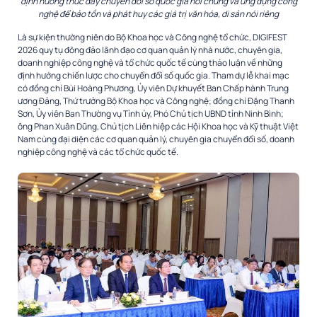
định hướng thúc đẩy chuyển đổi số quốc gia nói chung và ứng dụng công
nghệ để bảo tồn và phát huy các giá trị văn hóa, di sản nói riêng
Là sự kiện thường niên do Bộ Khoa học và Công nghệ tổ chức, DIGIFEST
2026 quy tụ đông đảo lãnh đạo cơ quan quản lý nhà nước, chuyên gia,
doanh nghiệp công nghệ và tổ chức quốc tế cùng thảo luận về những
định hướng chiến lược cho chuyển đổi số quốc gia. Tham dự lễ khai mạc
có đồng chí Bùi Hoàng Phương, Ủy viên Dự khuyết Ban Chấp hành Trung
ương Đảng, Thứ trưởng Bộ Khoa học và Công nghệ; đồng chí Đặng Thanh
Sơn, Ủy viên Ban Thường vụ Tỉnh ủy, Phó Chủ tịch UBND tỉnh Ninh Bình;
ông Phan Xuân Dũng, Chủ tịch Liên hiệp các Hội Khoa học và Kỹ thuật Việt
Nam cùng đại diện các cơ quan quản lý, chuyên gia chuyển đổi số, doanh
nghiệp công nghệ và các tổ chức quốc tế.