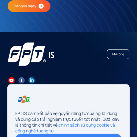
Đăng ký ngay
Mở rộng
84 24 7300 7373
-
84 24 3562 6000
Contact@fpt.com
FPT IS cam kết bảo vệ quyền riêng tư của người dùng
Trụ sở: Số 10 phố Phạm Văn Bạch, P. Cầu Giấy, Hà Nội, Việt Nam
và cung cấp trải nghiệm trực tuyến tốt nhất. Dưới đây
là thông tin chi tiết về
chính sách sử dụng cookie và
Cơ quan chủ quản: Công ty TNHH FPT IS
công nghệ tương tự.
Mã số doanh nghiệp: 0104128565 do Sở Tài chính Thành phố Hà