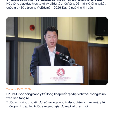
Hệ thống giáo dục trực tuyến VioEdu tổ chức Vòng 03 miền và Chung kết
quốc gia – Đấu trường VioEdu năm 2026. Đây là ngày hội thi đấu...
Tin tức
- 29/07/2026
FPT và Cisco đồng hành y tế Đồng Tháp kiến tạo hệ sinh thái thông minh
trên nền tảng AI
Trước xu hướng chuyển đổi số và ứng dụng AI đang diễn ra mạnh mẽ, y tế
thông minh tiếp tục bước sang một giai đoạn phát triển mới,...