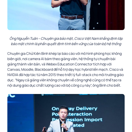
Ông Nguyễn Tuân – Chuyên gia bảo mật, Cisco Việt Nam khẳng định lớp
bảo mật chính là phần quyết định tính bền vững của toàn bộ hệ thống
Chuyên gia Chử Kiên Bình khép lại báo cáo với mô hình phòng học không
biên giới, nơi camera AI bám theo giảng viên, hệ thống tự chuyển bài
giảng thành văn bản, và Webex Education Connector tích hợp với
Canvas, Moodle, Blackboard để hỗ trợ dạy học hybrid liền mạch. Cisco và
NVIDIA đã hợp tác từ năm 2015 theo triết lý full-stack cho môi trường giáo
dục. “Ngay cả giảng viên không chuyên về công nghệ cũng có thể tạo ra
nội dung giáo dục chất lượng cao với bộ công cụ này”, ông Bình cho biết.