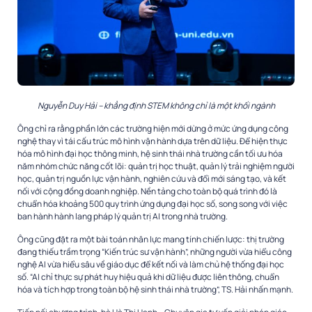
Nguyễn Duy Hải – khẳng định STEM không chỉ là một khối ngành
Ông chỉ ra rằng phần lớn các trường hiện mới dừng ở mức ứng dụng công
nghệ thay vì tái cấu trúc mô hình vận hành dựa trên dữ liệu. Để hiện thực
hóa mô hình đại học thông minh, hệ sinh thái nhà trường cần tối ưu hóa
năm nhóm chức năng cốt lõi: quản trị học thuật, quản lý trải nghiệm người
học, quản trị nguồn lực vận hành, nghiên cứu và đổi mới sáng tạo, và kết
nối với cộng đồng doanh nghiệp. Nền tảng cho toàn bộ quá trình đó là
chuẩn hóa khoảng 500 quy trình ứng dụng đại học số, song song với việc
ban hành hành lang pháp lý quản trị AI trong nhà trường.
Ông cũng đặt ra một bài toán nhân lực mang tính chiến lược: thị trường
đang thiếu trầm trọng “Kiến trúc sư vận hành”, những người vừa hiểu công
nghệ AI vừa hiểu sâu về giáo dục để kết nối và làm chủ hệ thống đại học
số. “AI chỉ thực sự phát huy hiệu quả khi dữ liệu được liên thông, chuẩn
hóa và tích hợp trong toàn bộ hệ sinh thái nhà trường”, TS. Hải nhấn mạnh.