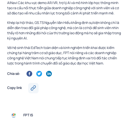
AINavi Các khu vực demo AR/VR, trợ lý AI và mô hình lớp học thông minh
tạo ra cầu nối thực tiễn giữa doanh nghiệp công nghệ với sinh viên và cơ
sở đào tạo về nhu cầu nhân lực trong bối cảnh AI phát triển mạnh mẽ.
Khép lại hội thảo, GS.TS Nguyễn Văn Hiếu khẳng định sự kiện không chỉ là
diễn đàn trao đổi giải pháp công nghệ, mà còn là cơ hội để sinh viên nhìn
thấy rõ hơn những đòi hỏi của thị trường lao động mà họ sẽ gia nhập trong
kỷ nguyên AI.
Với hệ sinh thái EdTech toàn diện và kinh nghiệm triển khai được kiểm
chứng tại hàng trăm cơ sở giáo dục, FPT nói riêng và các doanh nghiệp
công nghệ Việt Nam nói chung tiếp tục khẳng định vai trò đối tác chiến
lược trong hành trình chuyển đổi số giáo dục đại học Việt Nam.
Chia sẻ:
Copy link
FPT IS