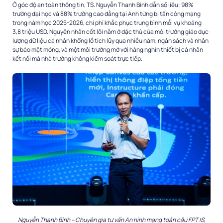
Ở góc độ an toàn thông tin, TS. Nguyễn Thanh Bình dẫn số liệu: 98%
trường đại học và 88% trường cao đẳng tại Anh từng bị tấn công mạng
trong năm học 2025-2026, chi phí khắc phục trung bình mỗi vụ khoảng
3,8 triệu USD. Nguyên nhân cốt lõi nằm ở đặc thù của môi trường giáo dục:
lượng dữ liệu cá nhân khổng lồ tích lũy qua nhiều năm, ngân sách và nhân
sự bảo mật mỏng, và một môi trường mở với hàng nghìn thiết bị cá nhân
kết nối mà nhà trường không kiểm soát trực tiếp.
Nguyễn Thanh Bình – Chuyên gia tư vấn An ninh mạng toàn cầu FPT IS,