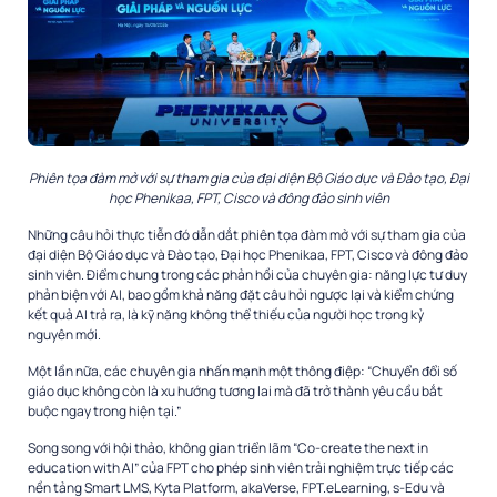
Phiên tọa đàm mở với sự tham gia của đại diện Bộ Giáo dục và Đào tạo, Đại
học Phenikaa, FPT, Cisco và đông đảo sinh viên
Những câu hỏi thực tiễn đó dẫn dắt phiên tọa đàm mở với sự tham gia của
đại diện Bộ Giáo dục và Đào tạo, Đại học Phenikaa, FPT, Cisco và đông đảo
sinh viên. Điểm chung trong các phản hồi của chuyên gia: năng lực tư duy
phản biện với AI, bao gồm khả năng đặt câu hỏi ngược lại và kiểm chứng
kết quả AI trả ra, là kỹ năng không thể thiếu của người học trong kỷ
nguyên mới.
Một lần nữa, các chuyên gia nhấn mạnh một thông điệp: “Chuyển đổi số
giáo dục không còn là xu hướng tương lai mà đã trở thành yêu cầu bắt
buộc ngay trong hiện tại.”
Song song với hội thảo, không gian triển lãm “Co-create the next in
education with AI” của FPT cho phép sinh viên trải nghiệm trực tiếp các
nền tảng Smart LMS, Kyta Platform, akaVerse, FPT.eLearning, s-Edu và