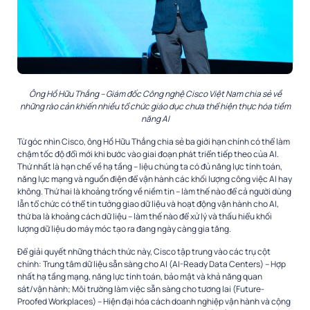
Ông Hồ Hữu Thắng – Giám đốc Công nghệ Cisco Việt Nam chia sẻ về
những rào cản khiến nhiều tổ chức giáo dục chưa thể hiện thực hóa tiềm
năng AI
Từ góc nhìn Cisco, ông Hồ Hữu Thắng chia sẻ ba giới hạn chính có thể làm
chậm tốc độ đổi mới khi bước vào giai đoạn phát triển tiếp theo của AI.
Thứ nhất là hạn chế về hạ tầng – liệu chúng ta có đủ năng lực tính toán,
năng lực mạng và nguồn điện để vận hành các khối lượng công việc AI hay
không. Thứ hai là khoảng trống về niềm tin – làm thế nào để cả người dùng
lẫn tổ chức có thể tin tưởng giao dữ liệu và hoạt động vận hành cho AI,
thứ ba là khoảng cách dữ liệu – làm thế nào để xử lý và thấu hiểu khối
lượng dữ liệu do máy móc tạo ra đang ngày càng gia tăng.
Để giải quyết những thách thức này, Cisco tập trung vào các trụ cột
chính: Trung tâm dữ liệu sẵn sàng cho AI (AI-Ready Data Centers) – Hợp
nhất hạ tầng mạng, năng lực tính toán, bảo mật và khả năng quan
sát/vận hành; Môi trường làm việc sẵn sàng cho tương lai (Future-
Proofed Workplaces) – Hiện đại hóa cách doanh nghiệp vận hành và cộng