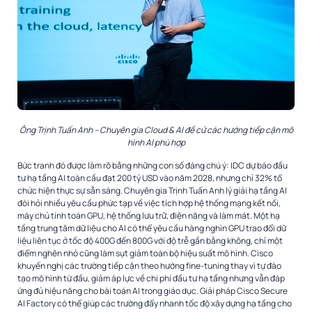
Ông Trịnh Tuấn Anh – Chuyên gia Cloud & AI đề cử các hướng tiếp cận mô
hình AI phù hợp
Bức tranh đó được làm rõ bằng những con số đáng chú ý: IDC dự báo đầu
tư hạ tầng AI toàn cầu đạt 200 tỷ USD vào năm 2028, nhưng chỉ 32% tổ
chức hiện thực sự sẵn sàng. Chuyên gia Trịnh Tuấn Anh lý giải hạ tầng AI
đòi hỏi nhiều yêu cầu phức tạp về việc tích hợp hệ thống mạng kết nối,
máy chủ tính toán GPU, hệ thống lưu trữ, điện năng và làm mát. Một hạ
tầng trung tâm dữ liệu cho AI có thể yêu cầu hàng nghìn GPU trao đổi dữ
liệu liên tục ở tốc độ 400G đến 800G với độ trễ gần bằng không, chỉ một
điểm nghẽn nhỏ cũng làm sụt giảm toàn bộ hiệu suất mô hình. Cisco
khuyến nghị các trường tiếp cận theo hướng fine-tuning thay vì tự đào
tạo mô hình từ đầu, giảm áp lực về chi phí đầu tư hạ tầng nhưng vẫn đáp
ứng đủ hiệu năng cho bài toán AI trong giáo dục. Giải pháp Cisco Secure
AI Factory có thể giúp các trường đẩy nhanh tốc độ xây dựng hạ tầng cho