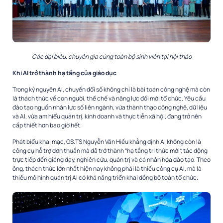
Các đại biểu, chuyên gia cùng toàn bộ sinh viên tại hội thảo
Khi AI trở thành hạ tầng của giáo dục
Trong kỷ nguyên AI, chuyển đổi số không chỉ là bài toán công nghệ mà còn
là thách thức về con người, thể chế và năng lực đổi mới tổ chức. Yêu cầu
đào tạo nguồn nhân lực số liên ngành, vừa thành thạo công nghệ, dữ liệu
và AI, vừa am hiểu quản trị, kinh doanh và thực tiễn xã hội, đang trở nên
cấp thiết hơn bao giờ hết.
Phát biểu khai mạc, GS.TS Nguyễn Văn Hiếu khẳng định AI không còn là
công cụ hỗ trợ đơn thuần mà đã trở thành “hạ tầng tri thức mới”, tác động
trực tiếp đến giảng dạy, nghiên cứu, quản trị và cá nhân hóa đào tạo. Theo
ông, thách thức lớn nhất hiện nay không phải là thiếu công cụ AI, mà là
thiếu mô hình quản trị AI có khả năng triển khai đồng bộ toàn tổ chức.