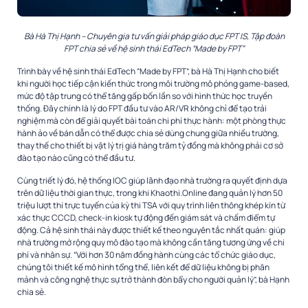
Bà Hà Thị Hạnh – Chuyên gia tư vấn giải pháp giáo dục FPT IS, Tập đoàn
FPT chia sẻ về hệ sinh thái EdTech “Made by FPT”
Trình bày về hệ sinh thái EdTech “Made by FPT”, bà Hà Thị Hạnh cho biết
khi người học tiếp cận kiến thức trong môi trường mô phỏng game-based,
mức độ tập trung có thể tăng gấp bốn lần so với hình thức học truyền
thống. Đây chính là lý do FPT đầu tư vào AR/VR không chỉ để tạo trải
nghiệm mà còn để giải quyết bài toán chi phí thực hành: một phòng thực
hành ảo về bán dẫn có thể được chia sẻ dùng chung giữa nhiều trường,
thay thế cho thiết bị vật lý trị giá hàng trăm tỷ đồng mà không phải cơ sở
đào tạo nào cũng có thể đầu tư.
Cùng triết lý đó, hệ thống IOC giúp lãnh đạo nhà trường ra quyết định dựa
trên dữ liệu thời gian thực, trong khi Khaothi.Online đang quản lý hơn 50
triệu lượt thi trực tuyến của kỳ thi TSA với quy trình liên thông khép kín từ
xác thực CCCD, check-in kiosk tự động đến giám sát và chấm điểm tự
động. Cả hệ sinh thái này được thiết kế theo nguyên tắc nhất quán: giúp
nhà trường mở rộng quy mô đào tạo mà không cần tăng tương ứng về chi
phí và nhân sự. “Với hơn 30 năm đồng hành cùng các tổ chức giáo dục,
chúng tôi thiết kế mô hình tổng thể, liên kết để dữ liệu không bị phân
mảnh và công nghệ thực sự trở thành đòn bẩy cho người quản lý”, bà Hạnh
chia sẻ.