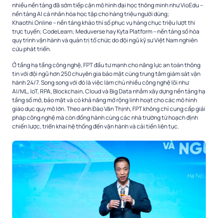
nhiều nền tảng đã sớm tiếp cận mô hình đại học thông minh như VioEdu –
nền tảng AI cá nhân hóa học tập cho hàng triệu người dùng;
Khaothi.Online – nền tảng khảo thí số phục vụ hàng chục triệu lượt thi
trực tuyến; CodeLearn; Meduverse hay Kyta Platform – nền tảng số hóa
quy trình vận hành và quản trị tổ chức do đội ngũ kỹ sư Việt Nam nghiên
cứu phát triển.
Ở tầng hạ tầng công nghệ, FPT đầu tư mạnh cho năng lực an toàn thông
tin với đội ngũ hơn 250 chuyên gia bảo mật cùng trung tâm giám sát vận
hành 24/7. Song song với đó là việc làm chủ nhiều công nghệ lõi như
AI/ML, IoT, RPA, Blockchain, Cloud và Big Data nhằm xây dựng nền tảng hạ
tầng số mở, bảo mật và có khả năng mở rộng linh hoạt cho các mô hình
giáo dục quy mô lớn. Theo anh Đào Văn Thịnh, FPT không chỉ cung cấp giải
pháp công nghệ mà còn đồng hành cùng các nhà trường từ hoạch định
chiến lược, triển khai hệ thống đến vận hành và cải tiến liên tục.