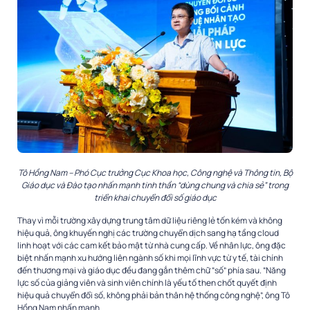
Tô Hồng Nam – Phó Cục trưởng Cục Khoa học, Công nghệ và Thông tin, Bộ
Giáo dục và Đào tạo nhấn mạnh tinh thần “dùng chung và chia sẻ” trong
triển khai chuyển đổi số giáo dục
Thay vì mỗi trường xây dựng trung tâm dữ liệu riêng lẻ tốn kém và không
hiệu quả, ông khuyến nghị các trường chuyển dịch sang hạ tầng cloud
linh hoạt với các cam kết bảo mật từ nhà cung cấp. Về nhân lực, ông đặc
biệt nhấn mạnh xu hướng liên ngành số khi mọi lĩnh vực từ y tế, tài chính
đến thương mại và giáo dục đều đang gắn thêm chữ “số” phía sau. “Năng
lực số của giảng viên và sinh viên chính là yếu tố then chốt quyết định
hiệu quả chuyển đổi số, không phải bản thân hệ thống công nghệ”, ông Tô
Hồng Nam nhấn mạnh.