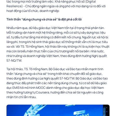
tác trong mọi môi trường làm việc; Khả năng phục hồi số (Digital
Resilience) – Chủ động ngăn ngừa và ứng phó với mọi dạng rủi ro đối với
hoạt động của tổ chức, doanh nghiệp
Tinh thần “dùng chung và chia sẻ” là đột phá cốt lõi
Nhiều năm qua, dữ liệu giáo dục Việt Nam tồn tại ở trạng thái phân tán.
Mỗi trường vận hành một hệ thống riêng, mỗi cơ sở tự xây dựng học liệu
số, tự đầu tư hạ tầng mà không có điểm kết nối chung. Nguồn lực xã hội bị
lãng phí, trong khi hệ sinh thái giáo dục số thống nhất vẫn chỉ là mục tiêu
xa vời. Với TS. Tô Hồng Nam, hội thảo lần này không chỉ là sự kiện học thuật
mà còn là biểu hiện thực tiễn của chủ trương kết nối ba bên: nhà nước,
nhà trường và doanh nghiệp Việt Nam, theo đúng định hướng Nghị quyết
57-NQ/TW.
Tại hội thảo, TS. Tô Hồng Nam, Bộ Giáo dục và Đào tạo nhấn mạnh tinh
thần “dùng chung và chia sẻ” trong triển khai chuyển đổi số giáo dục,
theo đúng định hướng của Nghị quyết 57-NQ/TW. Bộ Giáo dục và Đào tạo
đang thúc đẩy phát triển các nền tảng dùng chung, từ cơ sở dữ liệu giáo
dục EMIS tới mô hình MOOC dành riêng cho giáo dục đại học Việt Nam
theo hướng tương tự Coursera, hướng đến chia sẻ tài nguyên và công
nhận tín chỉ lẫn nhau.