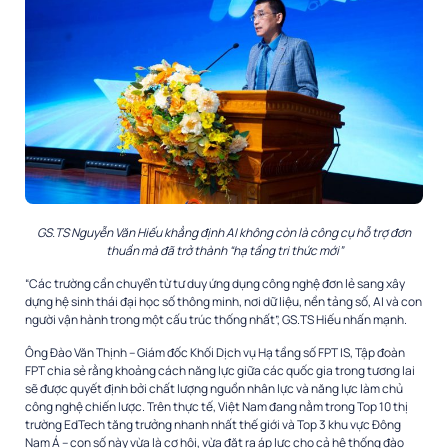
GS.TS Nguyễn Văn Hiếu khẳng định AI không còn là công cụ hỗ trợ đơn
thuần mà đã trở thành “hạ tầng tri thức mới”
“Các trường cần chuyển từ tư duy ứng dụng công nghệ đơn lẻ sang xây
dựng hệ sinh thái đại học số thông minh, nơi dữ liệu, nền tảng số, AI và con
người vận hành trong một cấu trúc thống nhất”, GS.TS Hiếu nhấn mạnh.
Ông Đào Văn Thịnh – Giám đốc Khối Dịch vụ Hạ tầng số FPT IS, Tập đoàn
FPT chia sẻ rằng khoảng cách năng lực giữa các quốc gia trong tương lai
sẽ được quyết định bởi chất lượng nguồn nhân lực và năng lực làm chủ
công nghệ chiến lược. Trên thực tế, Việt Nam đang nằm trong Top 10 thị
trường EdTech tăng trưởng nhanh nhất thế giới và Top 3 khu vực Đông
Nam Á – con số này vừa là cơ hội, vừa đặt ra áp lực cho cả hệ thống đào