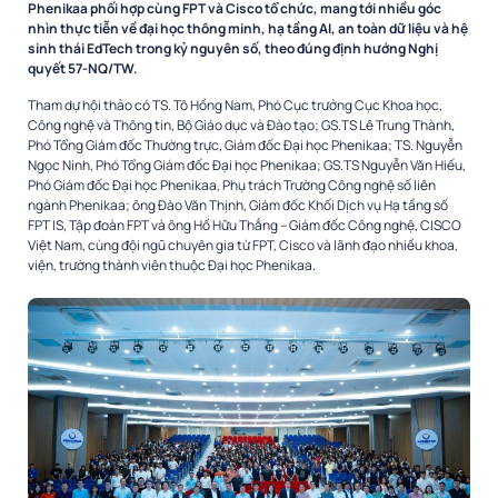
Phenikaa phối hợp cùng FPT và Cisco tổ chức, mang tới nhiều góc
nhìn thực tiễn về đại học thông minh, hạ tầng AI, an toàn dữ liệu và hệ
sinh thái EdTech trong kỷ nguyên số, theo đúng định hướng Nghị
quyết 57-NQ/TW.
Tham dự hội thảo có TS. Tô Hồng Nam, Phó Cục trưởng Cục Khoa học,
Công nghệ và Thông tin, Bộ Giáo dục và Đào tạo; GS.TS Lê Trung Thành,
Phó Tổng Giám đốc Thường trực, Giám đốc Đại học Phenikaa; TS. Nguyễn
Ngọc Ninh, Phó Tổng Giám đốc Đại học Phenikaa; GS.TS Nguyễn Văn Hiếu,
Phó Giám đốc Đại học Phenikaa, Phụ trách Trường Công nghệ số liên
ngành Phenikaa; ông Đào Văn Thịnh, Giám đốc Khối Dịch vụ Hạ tầng số
FPT IS, Tập đoàn FPT và ông Hồ Hữu Thắng – Giám đốc Công nghệ, CISCO
Việt Nam, cùng đội ngũ chuyên gia từ FPT, Cisco và lãnh đạo nhiều khoa,
viện, trường thành viên thuộc Đại học Phenikaa.