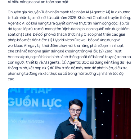
AI hiệu năng cao và an toàn bảo mật.
Chuyên gia Nguyễn Tuân nhấn mạnh tác nhân AI (Agentic AI) là xu hướng
trí tuệ nhân tạo mới nổi từ cuối năm 2025. Khác với Chatbot truyền thống,
Agentic AI có khả năng tự ra quyết định và thực thi hành động độc lập, từ
đó tạo ra lớp rủi ro mới mang tên “định danh phi con người” cần được kiểm
soát chặt chẽ. Để đối phó với thách thức này, Cisco phát triển các giải
pháp bảo mật tiên tiến: (1) Hybrid Mesh Firewall bảo vệ ứng dụng và
workload AI ngay tại thời điểm chạy, với khả năng phân đoạn linh hoạt,
che chắn lỗ hổng và giảm đáng kể khoảng trống vá lỗi; (2) Zero Trust
Access áp dụng mô hình chính sách thống nhất để bảo vệ truy cập cho cả
con người, thiết bị và AI agents; (3) Agentic SOC sử dụng nền tảng dữ liệu
thông minh, kết hợp xử lý dữ liệu ở tốc độ máy móc để phát hiện, điều tra,
phản ứng tự động và xác thực sự cố trong môi trường vận hành tốc độ
cao.