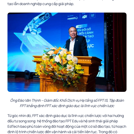
tạo lẫn doanh nghiệp cung cấp giải pháp.
Ông Đào Văn Thịnh – Giám đốc Khối Dịch vụ Hạ tầng số FPT IS, Tập đoàn
FPT khẳng định FPT xác định giáo dục là lĩnh vực chiến lược
Từ góc nhìn đó, FPT xác định giáo dục là lĩnh vực chiến lược với hai hướng
đầu tư song song: hệ thống đào tạo FPT Edu và hệ sinh thái giải pháp
EdTech bao phủ toàn vòng đời hoạt động của một cơ sở đào tạo, từ hoạch
định lộ trình chiến lược đến vận hành và cải tiến liên tục. Trong đó có