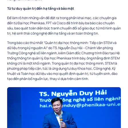
Từ tư duy quản trị đến hạ tầng và bảo mật
Để làm rõ hơn những vấn đề đặt ra trong phần khai mạc, các chuyên gia
đến từ Đại học Phenikaa, FPT và Cisco đã trình bày ba báo cáo chuyên
sâu, bao quát toàn diện bức tranh chuyển đổi số giáo dục từ mô hình quản
trị, hệ sinh thái công nghệ đến hạ tầng và an toàn thông tin.
Trong báo cáo thứ nhất “Quản trị đại học thông minh: Tiếp cận STEM và
dữ liệu trong kỷ nguyên AI” do TS. Nguyễn Duy Hải – Chánh Văn phòng
Trường Công nghệ số liên ngành, kiêm Giám đốc Chương trình Đào tạo Hệ
thống thông tin quản lý, Đại học Phenikaa trình bày, ông khẳng định STEM
không chỉ là một khối ngành. Trong quản trị đại học thông minh, STEM là
phương pháp tiếp cận, tức là ứng dụng tư duy Khoa học, Công nghệ, Kỹ
thuật và Toán học dữ liệu vào mọi quyết định quản trị, từ tuyển sinh, đào
tạo đến phân bổ nguồn lực, thay vì dựa trên cảm tính.