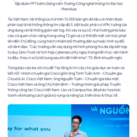
Tập đoàn FPT kiêm Giảng viên Trường Công nghệ thông tin Đại học
Phenikaa
Tại Việt Nam, hệ thống lưu trữ trên 10.000 bản ghi dữ liệu cá nhân được
phân loại là hệ thống thông tin cấp độ 3, bắt buộc phải có VPN, tường lửa
ứng dụng và hệ thống giám sát log. Khi xảy ra sự cố, nhà trường phải báo
cáo cơ quan chức năng trong vòng 72 giờ và có thể đối mặt với mức phạt
lên đến 3 tỷ đồng, cùng trách nhiệm bồi thường dân sự hoặc hình sự đối
với lãnh đạo. “Các trường cần xây dựng mô hình phòng thủ đa lớp kết hợp
tư duy Zero Trust và tích hợp cybersecurity ngay trong kiến trúc vận hành
từ đầu, thay vì xử lý bổ sung sau khi đã triển khai”, TS. Bình khuyến nghị.
Trong báo cáo ba với chủ đề “Hạ tầng AI tin cậy cho giáo dục an toàn và
kết nối”, nhóm chuyên gia Cisco gồm ông Trịnh Tuấn Anh – Chuyên gia
Cloud & AI, Cisco Việt Nam; ông Nguyễn Tuân – Chuyên gia bảo mật,
Cisco Việt Nam và ông Chử Kiên Bình – Trưởng nhóm giải pháp Truyền
thông cộng tác Cisco Việt Nam, Lào và Campuchia, đã phác họa bức
tranh về khoảng cách giữa kỳ vọng và năng lực triển khai AI thực tế.