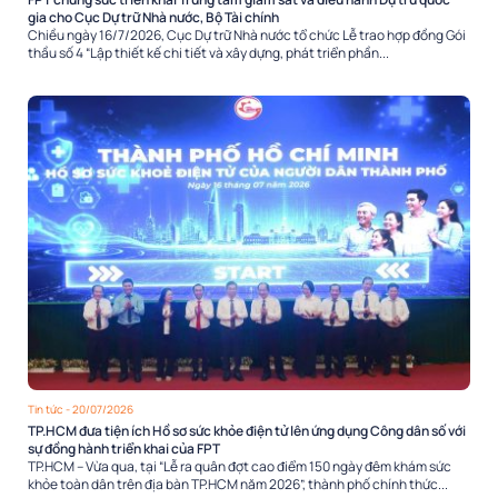
gia cho Cục Dự trữ Nhà nước, Bộ Tài chính
Chiều ngày 16/7/2026, Cục Dự trữ Nhà nước tổ chức Lễ trao hợp đồng Gói
thầu số 4 “Lập thiết kế chi tiết và xây dựng, phát triển phần...
Tin tức
- 20/07/2026
TP.HCM đưa tiện ích Hồ sơ sức khỏe điện tử lên ứng dụng Công dân số với
sự đồng hành triển khai của FPT
TP.HCM – Vừa qua, tại “Lễ ra quân đợt cao điểm 150 ngày đêm khám sức
khỏe toàn dân trên địa bàn TP.HCM năm 2026”, thành phố chính thức...