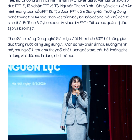
Tiếp nối chương trình, bà Hà Thị Hạnh – Chuyên gia tư vấn giải pháp giáo
dục FPT IS, Tập đoàn FPT và TS. Nguyễn Thanh Bình – Chuyên gia tư vấn An
ninh mạng toàn cầu FPT IS, Tập đoàn FPT kiêm Giảng viên Trường Công
nghệ thông tin Đại học Phenikaa trình bày bài báo cáo hai với chủ đề “Hệ
sinh thái EdTech & Cybersecurity Made by FPT – Tối ưu hóa quản trị đào
tạo và bảo mật”.
Theo Sách trắng Công nghệ Giáo dục Việt Nam, hơn 60% hệ thống giáo
dục trong nước đang ứng dụng AI. Con số này phản ánh xu hướng mạnh
mẽ, nhưng để AI thực sự thay đổi chất lượng đào tạo, câu hỏi không phải
là dùng AI ở đâu mà là dùng như thế nào.