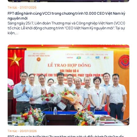
Tin tức
- 27/07/2026
FPT đồng hành cùng VCCI trong chương trình 10.000 CEO Việt Nam kỷ
nguyên mới
Sáng ngày 25/7, Liên đoàn Thương mại và Công nghiệp Việt Nam (VCCI)
tổ chức Lễ khởi động chương trình “CEO Việt Nam Kỷ nguyên mới”. Tại sự
kiện,...
Tin tức
- 20/07/2026
FPT chung sức triển khai Trung tâm giám sát và điều hành Dự trữ quốc