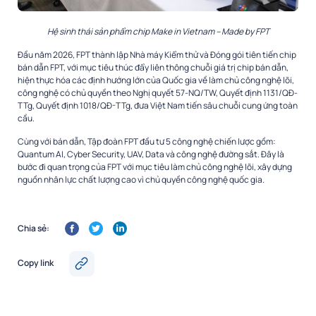
Hệ sinh thái sản phẩm chip Make in Vietnam – Made by FPT
Đầu năm 2026, FPT thành lập Nhà máy Kiểm thử và Đóng gói tiên tiến chip
bán dẫn FPT, với mục tiêu thúc đẩy liên thông chuỗi giá trị chip bán dẫn,
hiện thực hóa các định hướng lớn của Quốc gia về làm chủ công nghệ lõi,
công nghệ có chủ quyền theo Nghị quyết 57-NQ/TW, Quyết định 1131/QĐ-
TTg, Quyết định 1018/QĐ-TTg, đưa Việt Nam tiến sâu chuỗi cung ứng toàn
cầu.
Cùng với bán dẫn, Tập đoàn FPT đầu tư 5 công nghệ chiến lược gồm:
Quantum AI, Cyber Security, UAV, Data và công nghệ đường sắt. Đây là
bước đi quan trọng của FPT với mục tiêu làm chủ công nghệ lõi, xây dựng
nguồn nhân lực chất lượng cao vì chủ quyền công nghệ quốc gia.
Chia sẻ:
Copy link