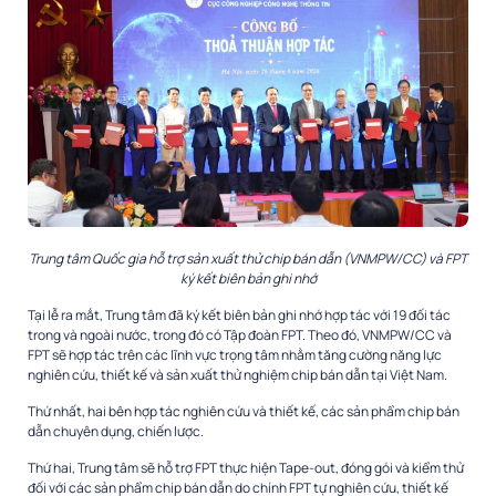
Trung tâm Quốc gia hỗ trợ sản xuất thử chip bán dẫn (VNMPW/CC) và FPT
ký kết biên bản ghi nhớ
Tại lễ ra mắt, Trung tâm đã ký kết biên bản ghi nhớ hợp tác với 19 đối tác
trong và ngoài nước, trong đó có Tập đoàn FPT. Theo đó, VNMPW/CC và
FPT sẽ hợp tác trên các lĩnh vực trọng tâm nhằm tăng cường năng lực
nghiên cứu, thiết kế và sản xuất thử nghiệm chip bán dẫn tại Việt Nam.
Thứ nhất, hai bên hợp tác nghiên cứu và thiết kế, các sản phẩm chip bán
dẫn chuyên dụng, chiến lược.
Thứ hai, Trung tâm sẽ hỗ trợ FPT thực hiện Tape-out, đóng gói và kiểm thử
đối với các sản phẩm chip bán dẫn do chính FPT tự nghiên cứu, thiết kế