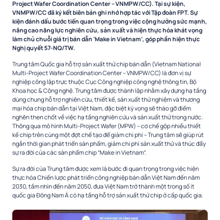
Project Wafer Coordination Center – VNMPW/CC). Tại sự kiện,
VNMPW/CC đã ký kết biên bản ghi nhớ hợp tác với Tập đoàn FPT. Sự
kiện đánh dấu bước tiến quan trọng trong việc cộng hưởng sức mạnh,
nâng cao năng lực nghiên cứu, sản xuất và hiện thực hóa khát vọng
làm chủ chuỗi giá trị bán dẫn ‘Make in Vietnam’, góp phần hiện thực
Nghị quyết 57-NQ/TW.
Trung tâm Quốc gia hỗ trợ sản xuất thử chip bán dẫn (Vietnam National
Multi-Project Wafer Coordination Center – VNMPW/CC) là đơn vị sự
nghiệp công lập trực thuộc Cục Công nghiệp công nghệ thông tin, Bộ
Khoa học & Công nghệ. Trung tâm được thành lập nhằm xây dựng hạ tầng
dùng chung hỗ trợ nghiên cứu, thiết kế, sản xuất thử nghiệm và thương
mại hóa chip bán dẫn tại Việt Nam, đặc biệt kỳ vọng sẽ tháo gỡ điểm
nghẽn then chốt về việc hạ tầng nghiên cứu và sản xuất thử trong nước.
Thông qua mô hình Multi-Project Wafer (MPW) – cơ chế gộp nhiều thiết
kế chip trên cùng một đợt chế tạo để giảm chi phí – Trung tâm sẽ giúp rút
ngắn thời gian phát triển sản phẩm, giảm chi phí sản xuất thử và thúc đẩy
sự ra đời của các sản phẩm chip “Make in Vietnam”.
Sự ra đời của Trung tâm được xem là bước đi quan trọng trong việc hiện
thực hóa Chiến lược phát triển công nghiệp bán dẫn Việt Nam đến năm
2030, tầm nhìn đến năm 2050, đưa Việt Nam trở thành một trong số ít
quốc gia Đông Nam Á có hạ tầng hỗ trợ sản xuất thử chip ở cấp quốc gia.