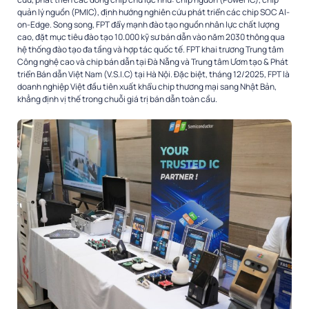
quản lý nguồn (PMIC), định hướng nghiên cứu phát triển các chip SOC AI-
on-Edge. Song song, FPT đẩy mạnh đào tạo nguồn nhân lực chất lượng
cao, đặt mục tiêu đào tạo 10.000 kỹ sư bán dẫn vào năm 2030 thông qua
hệ thống đào tạo đa tầng và hợp tác quốc tế. FPT khai trương Trung tâm
Công nghệ cao và chip bán dẫn tại Đà Nẵng và Trung tâm Ươm tạo & Phát
triển Bán dẫn Việt Nam (V.S.I.C) tại Hà Nội. Đặc biệt, tháng 12/2025, FPT là
doanh nghiệp Việt đầu tiên xuất khẩu chip thương mại sang Nhật Bản,
khẳng định vị thế trong chuỗi giá trị bán dẫn toàn cầu.