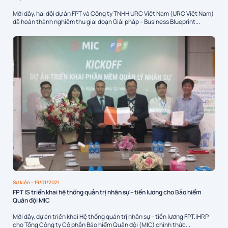
Mới đây, hai đội dự án FPT và Công ty TNHH URC Việt Nam (URC Việt Nam)
đã hoàn thành nghiệm thu giai đoạn Giải pháp – Business Blueprint...
Sự kiện
- 19/01/2021
FPT IS triển khai hệ thống quản trị nhân sự – tiền lương cho Bảo hiểm
Quân đội MIC
Mới đây, dự án triển khai Hệ thống quản trị nhân sự – tiền lương FPT.iHRP
cho Tổng Công ty Cổ phần Bảo hiểm Quân đội (MIC) chính thức...