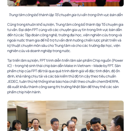
Trung tâm công bố thành lập Tổ chuyên gia tư vấn trong lĩnh vực bán dẫn
Cũng trong khuôn khổ sự kiện, Trung tâm công bố thành lập Tổ chuyên gia
tư vấn. Đại diện FPT cùng với các chuyên gia uy tín trong lĩnh vực bán dẫn
đến từ các Tập đoàn công nghệ, trường đại học, viện nghiên cứu trong và
ngoài nước tham gia để hỗ trợ tư vấn định hướng chiến lược phát triển và
kỹ thuật chuyên môn sâu cho Trung tâm và cho các trường đại học, viện
nghiên cứu và doanh nghiệp trong nước.
Tại triển lãm sự kiện, FPT trình diễn triển lãm sản phẩm Chip nguồn (Power
IC) – trong hệ sinh thái chip bán dẫn Make in Vietnam – Made by FPT. Sản
phẩm chip của FPT đã trải qua quá trình đánh giá về đặc tính điện, độ ổn
định, khả năng chịu tải và các bài kiểm thử độ tin cậy theo tiêu chuẩn
JEDEC, tuân thủ hệ thống khai báo hóa chất theo chuẩn chemSHERPA,
đã xuất khẩu thành công sang thị trường Nhật Bản để thay thế các sản
phẩm chip hiện hành.