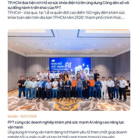
TP.HCM đưa tiện ích Hồ sơ sức khỏe điện tử lên ứng dụng Công dân số với
sự đồng hành triển khai của FPT
TP.HCM – Vừa qua, tại “Lễ ra quân đợt cao điểm 150 ngày đêm khám sức
khỏe toàn dân trên địa bàn TP.HCM năm 2026”, thành phố chính thức...
Sự kiện
- 16/07/2026
FPT cùng các doanh nghiệp khám phá sức mạnh AI nâng cao năng lực
vận hành
Ứng dụng AI trong vận hành đang trở thành yếu tố then chốt giúp doanh
nghiệp tối ưu hiệu suất và tạo lợi thế cạnh tranh trong kỷ nguyên...