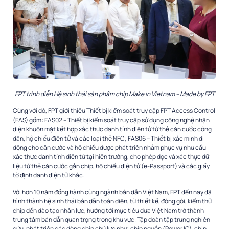
FPT trình diễn Hệ sinh thái sản phẩm chip Make in Vietnam – Made by FPT
Cùng với đó, FPT giới thiệu Thiết bị kiểm soát truy cập FPT Access Control
(FAS) gồm: FAS02 – Thiết bị kiểm soát truy cập sử dụng công nghệ nhận
diện khuôn mặt kết hợp xác thực danh tính điện tử từ thẻ căn cước công
dân, hộ chiếu điện tử và các loại thẻ NFC; FAS06 – Thiết bị xác minh di
động cho căn cước và hộ chiếu được phát triển nhằm phục vụ nhu cầu
xác thực danh tính điện tử tại hiện trường, cho phép đọc và xác thực dữ
liệu từ thẻ căn cước gắn chip, hộ chiếu điện tử (e-Passport) và các giấy
tờ định danh điện tử khác.
Với hơn 10 năm đồng hành cùng ngành bán dẫn Việt Nam, FPT đến nay đã
hình thành hệ sinh thái bán dẫn toàn diện, từ thiết kế, đóng gói, kiểm thử
chip đến đào tạo nhân lực, hướng tới mục tiêu đưa Việt Nam trở thành
trung tâm bán dẫn quan trọng trong khu vực. Tập đoàn tập trung nghiên
cứu, phát triển các dòng chip chủ lực như: chip nguồn (Power IC), chip