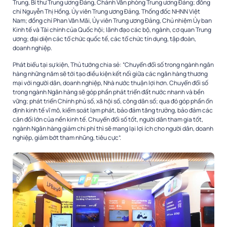
Trung, Bí thư Trung ương Đảng, Chánh Văn phòng Trung ương Đảng; đồng
chí Nguyễn Thị Hồng, Ủy viên Trung ương Đảng, Thống đốc NHNN Việt
Nam; đồng chí Phan Văn Mãi, Ủy viên Trung ương Đảng, Chủ nhiệm Ủy ban
Kinh tế và Tài chính của Quốc hội; lãnh đạo các bộ, ngành, cơ quan Trung
ương; đại diện các tổ chức quốc tế, các tổ chức tín dụng, tập đoàn,
doanh nghiệp.
Phát biểu tại sự kiện, Thủ tướng chia sẻ: “Chuyển đổi số trong ngành ngân
hàng những năm sẽ tới tạo điều kiện kết nối giữa các ngân hàng thương
mại với người dân, doanh nghiệp, Nhà nước thuận lợi hơn. Chuyển đổi số
trong ngành Ngân hàng sẽ góp phần phát triển đất nước nhanh và bền
vững; phát triển Chính phủ số, xã hội số, công dân số; qua đó góp phần ổn
định kinh tế vĩ mô, kiểm soát lạm phát, bảo đảm tăng trưởng, bảo đảm các
cân đối lớn của nền kinh tế. Chuyển đổi số tốt, người dân tham gia tốt,
ngành Ngân hàng giảm chi phí thì sẽ mang lại lợi ích cho người dân, doanh
nghiệp, giảm bớt tham nhũng, tiêu cực”.