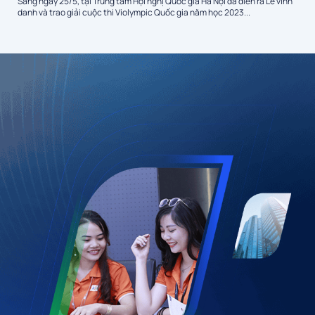
Sáng ngày 25/5, tại Trung tâm Hội nghị Quốc gia Hà Nội đã diễn ra Lễ vinh
danh và trao giải cuộc thi Violympic Quốc gia năm học 2023...