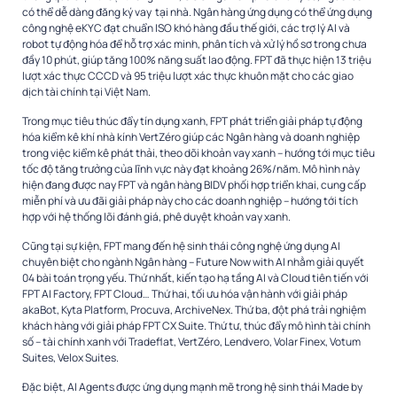
có thể dễ dàng đăng ký vay tại nhà. Ngân hàng ứng dụng có thể ứng dụng
công nghệ eKYC đạt chuẩn ISO khó hàng đầu thế giới, các trợ lý AI và
robot tự động hóa để hỗ trợ xác minh, phân tích và xử lý hồ sơ trong chưa
đầy 10 phút, giúp tăng 100% năng suất lao động. FPT đã thực hiện 13 triệu
lượt xác thực CCCD và 95 triệu lượt xác thực khuôn mặt cho các giao
dịch tài chính tại Việt Nam.
Trong mục tiêu thúc đẩy tín dụng xanh, FPT phát triển giải pháp tự động
hóa kiểm kê khí nhà kính VertZéro giúp các Ngân hàng và doanh nghiệp
trong việc kiểm kê phát thải, theo dõi khoản vay xanh – hướng tới mục tiêu
tốc độ tăng trưởng của lĩnh vực này đạt khoảng 26%/năm. Mô hình này
hiện đang được nay FPT và ngân hàng BIDV phối hợp triển khai, cung cấp
miễn phí và ưu đãi giải pháp này cho các doanh nghiệp – hướng tới tích
hợp với hệ thống lõi đánh giá, phê duyệt khoản vay xanh.
Cũng tại sự kiện, FPT mang đến hệ sinh thái công nghệ ứng dụng AI
chuyên biệt cho ngành Ngân hàng – Future Now with AI nhằm giải quyết
04 bài toán trọng yếu. Thứ nhất, kiến tạo hạ tầng AI và Cloud tiên tiến với
FPT AI Factory, FPT Cloud… Thứ hai, tối ưu hóa vận hành với giải pháp
akaBot, Kyta Platform, Procuva, ArchiveNex. Thứ ba, đột phá trải nghiệm
khách hàng với giải pháp FPT CX Suite. Thứ tư, thúc đẩy mô hình tài chính
số – tài chính xanh với Tradeflat, VertZéro, Lendvero, Volar Finex, Votum
Suites, Velox Suites.
Đặc biệt, AI Agents được ứng dụng mạnh mẽ trong hệ sinh thái Made by