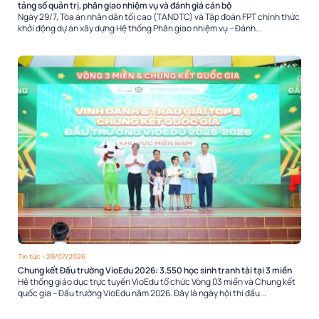
tảng số quản trị, phân giao nhiệm vụ và đánh giá cán bộ
Ngày 29/7, Tòa án nhân dân tối cao (TANDTC) và Tập đoàn FPT chính thức
khởi động dự án xây dựng Hệ thống Phân giao nhiệm vụ – Đánh...
Tin tức
- 29/07/2026
Chung kết Đấu trường VioEdu 2026: 3.550 học sinh tranh tài tại 3 miền
Hệ thống giáo dục trực tuyến VioEdu tổ chức Vòng 03 miền và Chung kết
quốc gia – Đấu trường VioEdu năm 2026. Đây là ngày hội thi đấu...