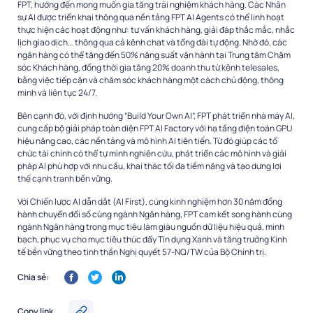
FPT, hướng đến mong muốn gia tăng trải nghiệm khách hàng. Các Nhân
sự AI được triển khai thông qua nền tảng FPT AI Agents có thể linh hoạt
thực hiện các hoạt động như: tư vấn khách hàng, giải đáp thắc mắc, nhắc
lịch giao dịch… thông qua cả kênh chat và tổng đài tự động. Nhờ đó, các
ngân hàng có thể tăng đến 50% năng suất vận hành tại Trung tâm Chăm
sóc Khách hàng, đồng thời gia tăng 20% doanh thu từ kênh telesales,
bằng việc tiếp cận và chăm sóc khách hàng một cách chủ động, thông
minh và liên tục 24/7.
Bên cạnh đó, với định hướng “Build Your Own AI”, FPT phát triển nhà máy AI,
cung cấp bộ giải pháp toàn diện FPT AI Factory với hạ tầng điện toán GPU
hiệu năng cao, các nền tảng và mô hình AI tiên tiến. Từ đó giúp các tổ
chức tài chính có thể tự mình nghiên cứu, phát triển các mô hình và giải
pháp AI phù hợp với nhu cầu, khai thác tối đa tiềm năng và tạo dựng lợi
thế cạnh tranh bền vững.
Với Chiến lược AI dẫn dắt (AI First), cùng kinh nghiệm hơn 30 năm đồng
hành chuyển đổi số cùng ngành Ngân hàng, FPT cam kết song hành cùng
ngành Ngân hàng trong mục tiêu làm giàu nguồn dữ liệu hiệu quả, minh
bạch, phục vụ cho mục tiêu thúc đẩy Tín dụng Xanh và tăng trưởng Kinh
tế bền vững theo tinh thần Nghị quyết 57-NQ/TW của Bộ Chính trị.
Chia sẻ:
Copy link