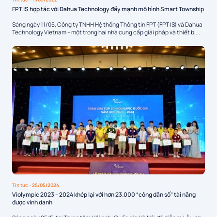
FPT IS hợp tác với Dahua Technology đẩy mạnh mô hình Smart Township
Sáng ngày 11/05, Công ty TNHH Hệ thống Thông tin FPT (FPT IS) và Dahua
Technology Vietnam – một trong hai nhà cung cấp giải pháp và thiết bị...
Tin tức
- 25/05/2024
Violympic 2023 – 2024 khép lại với hơn 23.000 “công dân số” tài năng
được vinh danh