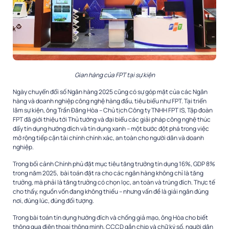
Gian hàng của FPT tại sự kiện
Ngày chuyển đổi số Ngân hàng 2025 cũng có sự góp mặt của các Ngân
hàng và doanh nghiệp công nghệ hàng đầu, tiêu biểu như FPT. Tại triển
lãm sự kiện, ông Trần Đăng Hòa – Chủ tịch Công ty TNHH FPT IS, Tập đoàn
FPT đã giới thiệu tới Thủ tướng và đại biểu các giải pháp công nghệ thúc
đẩy tín dụng hướng đích và tín dụng xanh – một bước đột phá trong việc
mở rộng tiếp cận tài chính chính xác, an toàn cho người dân và doanh
nghiệp.
Trong bối cảnh Chính phủ đặt mục tiêu tăng trưởng tín dụng 16%, GDP 8%
trong năm 2025, bài toán đặt ra cho các ngân hàng không chỉ là tăng
trưởng, mà phải là tăng trưởng có chọn lọc, an toàn và trúng đích. Thực tế
cho thấy, nguồn vốn đang không thiếu – nhưng vấn đề là giải ngân đúng
nơi, đúng lúc, đúng đối tượng.
Trong bài toán tín dụng hướng đích và chống giả mạo, ông Hòa cho biết
thông qua điện thoại thông minh, CCCD gắn chip và chữ ký số, người dân