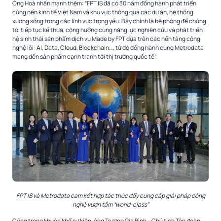
Ông Hoà nhấn mạnh thêm: “FPT IS đã có 30 năm đồng hành phát triển
cùng nền kinh tế Việt Nam và khu vực thông qua các dự án, hệ thống
xương sống trong các lĩnh vực trọng yếu. Đây chính là bệ phóng để chúng
tôi tiếp tục kế thừa, cộng hưởng cùng năng lực nghiên cứu và phát triển
hệ sinh thái sản phẩm dịch vụ Made by FPT dựa trên các nền tảng công
nghệ lõi: AI, Data, Cloud, Blockchain…, từ đó đồng hành cùng Metrodata
mang đến sản phẩm cạnh tranh tới thị trường quốc tế”.
FPT IS và Metrodata cam kết hợp tác thúc đẩy cung cấp giải pháp công
nghệ vươn tầm “world-class”
Cũng trong khuôn khổ sự kiện, ông Trương Gia Bình – Chủ tịch Tập đoàn