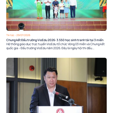
Tin tức
- 29/07/2026
Chung kết Đấu trường VioEdu 2026: 3.550 học sinh tranh tài tại 3 miền
Hệ thống giáo dục trực tuyến VioEdu tổ chức Vòng 03 miền và Chung kết
quốc gia – Đấu trường VioEdu năm 2026. Đây là ngày hội thi đấu...