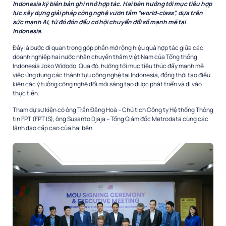
Indonesia ký biên bản ghi nhớ hợp tác. Hai bên hướng tới mục tiêu hợp
lực xây dựng giải pháp công nghệ vươn tầm “world-class”, dựa trên
sức mạnh AI, từ đó đón đầu cơ hội chuyển đổi số mạnh mẽ tại
Indonesia.
Đây là bước đi quan trọng góp phần mở rộng hiệu quả hợp tác giữa các
doanh nghiệp hai nước nhân chuyến thăm Việt Nam của Tổng thống
Indonesia Joko Widodo. Qua đó, hướng tới mục tiêu thúc đẩy mạnh mẽ
việc ứng dụng các thành tựu công nghệ tại Indonesia, đồng thời tạo điều
kiện các ý tưởng công nghệ đổi mới sáng tạo được phát triển và đi vào
thực tiễn.
Tham dự sự kiện có ông Trần Đăng Hoà – Chủ tịch Công ty Hệ thống Thông
tin FPT (FPT IS), ông Susanto Djaja – Tổng Giám đốc Metrodata cùng các
lãnh đạo cấp cao của hai bên.