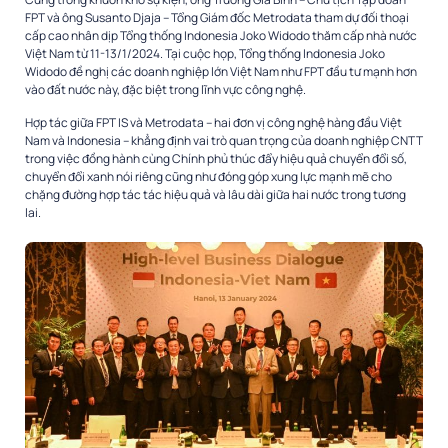
FPT và ông Susanto Djaja – Tổng Giám đốc Metrodata tham dự đối thoại
cấp cao nhân dịp Tổng thống Indonesia Joko Widodo thăm cấp nhà nước
Việt Nam từ 11-13/1/2024. Tại cuộc họp, Tổng thống Indonesia Joko
Widodo đề nghị các doanh nghiệp lớn Việt Nam như FPT đầu tư mạnh hơn
vào đất nước này, đặc biệt trong lĩnh vực công nghệ.
Hợp tác giữa FPT IS và Metrodata – hai đơn vị công nghệ hàng đầu Việt
Nam và Indonesia – khẳng định vai trò quan trọng của doanh nghiệp CNTT
trong việc đồng hành cùng Chính phủ thúc đẩy hiệu quả chuyển đổi số,
chuyển đổi xanh nói riêng cũng như đóng góp xung lực mạnh mẽ cho
chặng đường hợp tác tác hiệu quả và lâu dài giữa hai nước trong tương
lai.