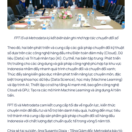
FPT IS và Metrodata ký kết biên bản ghi nhớ hợp tác chuyển đổi số
Theo đó, hai bên phát triển và cung cấp các giải pháp chuyển đổi kỹ thuật
số dựa trên các công nghệ hàng đầu như Điện toán đám mây (Cloud), Dữ
liệu (Data) và Trí tuệ nhân tạo (AI). Cụ thể, hai bên tập trung: Phát triển
thị trường cho các ứng dụng và giải pháp công nghệ phù hợp tại khu vực
Indonesia nhằm đẩy nhanh quá trình chuyển đổi và chuyển đổi xanh;
Thúc đẩy sáng kiến giáo dục nhằm phát triển năng lực chuyên môn, đặc
biệt trong khoa học dữ liệu (Data Science), học máy (Machine Learning)
và lập trình AI; Thiết lập cơ sở hạ tầng AI mạnh mẽ, bao gồm công nghệ
Cloud và GPU; Tạo ra các mô hình Machine Learning và ứng dụng AI tiên
tiến.
FPT IS và Metrodata cam kết cung cấp tối đa về nguồn lực, kiến thức
chuyên môn để đầu tư và hỗ trợ liên danh hiệu quả, hướng đến mục tiêu
trở thành nhà cung cấp sản phẩm giải pháp chuyển đổi số hàng đầu
Indonesia với chất lượng đạt chuẩn quốc tế trong vòng 5 năm tới.
Chia sẻ tại sự kiện, ông Susanto Djaja – Tổng Giám đốc Metrodata bày tỏ: