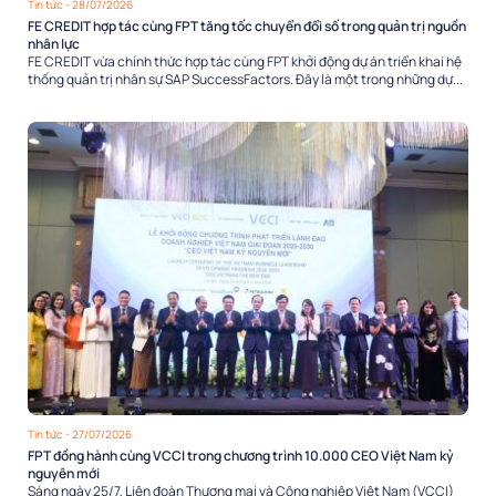
Tin tức
- 28/07/2026
FE CREDIT hợp tác cùng FPT tăng tốc chuyển đổi số trong quản trị nguồn
nhân lực
FE CREDIT vừa chính thức hợp tác cùng FPT khởi động dự án triển khai hệ
thống quản trị nhân sự SAP SuccessFactors. Đây là một trong những dự...
Tin tức
- 27/07/2026
FPT đồng hành cùng VCCI trong chương trình 10.000 CEO Việt Nam kỷ
nguyên mới
Sáng ngày 25/7, Liên đoàn Thương mại và Công nghiệp Việt Nam (VCCI)