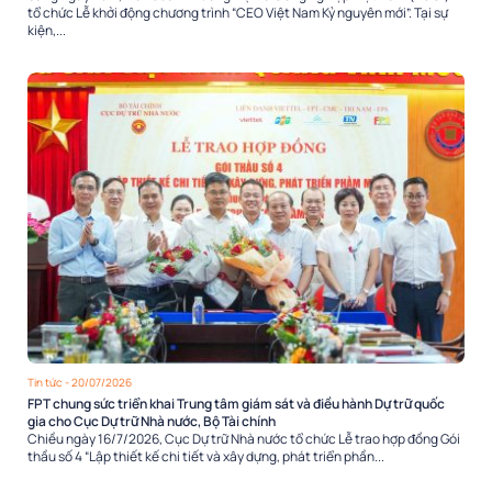
tổ chức Lễ khởi động chương trình “CEO Việt Nam Kỷ nguyên mới”. Tại sự
kiện,...
Tin tức
- 20/07/2026
FPT chung sức triển khai Trung tâm giám sát và điều hành Dự trữ quốc
gia cho Cục Dự trữ Nhà nước, Bộ Tài chính
Chiều ngày 16/7/2026, Cục Dự trữ Nhà nước tổ chức Lễ trao hợp đồng Gói
thầu số 4 “Lập thiết kế chi tiết và xây dựng, phát triển phần...