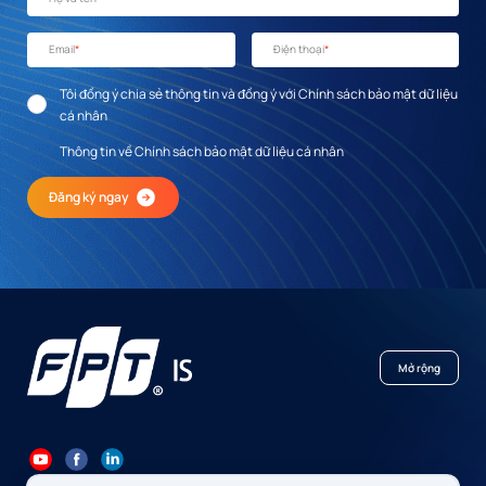
Email
*
Điện thoại
*
Tôi đồng ý chia sẻ thông tin và đồng ý với Chính sách bảo mật dữ liệu
cá nhân
Thông tin về Chính sách bảo mật dữ liệu cá nhân
Đăng ký ngay
Mở rộng