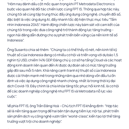
“Hôm nay đánh dấu cột mốc quan trọng khi PT Metrodata Electronics
bước vào quan hệ đối tác chiến lược cùng FPT IS. Thông qua hợp tác này,
chúng tôi sẽ cùng tập trung thúc đẩy ứng dụng công nghệ, chuyển đổi số,
đặc biệt là việc ứng dụng AI, đẩy nhanh tốc độ hiện thực mục tiêu “Tầm
nhìn Indonesia 2045”. Hành động chiến lược này bám sát với cam kết của
chúng tôi trong việc đưa công nghệ trở thành động lực tăng trưởng –
ngọn hải đăng dẫn đường cho sự phát triển bền vững của nền kinh tế số
Indonesia”.
Ông Susanto chia sẻ thêm: “Chúng ta có thể thấy rõ nét, nền kinh tế kỹ
thuật số của Indonesia đang có nhiều cơ hội và triển vọng với dự báo ​​1,5
nghìn tỷ USD, chiếm 14% GDP. Đáng chú ý, cơ sở hạ tầng Cloud và các hoạt
động kinh doanh liên quan đến AI được dự đoán sẽ có mức tăng trưởng
gấp đôi sau mỗi 5 năm. Khả năng cạnh tranh kỹ thuật số của Indonesia
được cải thiện mạnh mẽ trong những năm qua nhờ dòng vốn đầu tư ổn
định và việc áp dụng công nghệ nhanh chóng, nhất là trong thời kỳ đại
dịch Covid-19. Đây chính là chìa khóa tăng tốc phục hồi kinh tế, là cơ hội
để các doanh nghiệp công nghệ như FPT IS và Metrodata nỗ lực vào
cuộc”.
Về phía FPT IS, ông Trần Đăng Hoà – Chủ tịch FPT IS khẳng định: “Hợp tác
sẽ là nền tảng quan trọng để hai bên tận dụng tiềm lực nội tại, phát triển
sản phẩm dịch vụ công nghệ vươn tầm “world-class”, kiến tạo lợi thế tăng
trưởng vượt trội cho doanh nghiệp”.