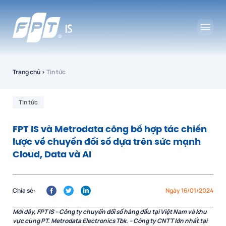
Trang chủ
›
Tin tức
Tin tức
FPT IS và Metrodata công bố hợp tác chiến
lược về chuyển đổi số dựa trên sức mạnh
Cloud, Data và AI
Chia sẻ:
Ngày 16/01/2024
Mới đây,
FPT IS – Công ty chuyển đổi số hàng đầu tại Việt Nam và khu
vực cùng PT. Metrodata Electronics Tbk. – Công ty CNTT lớn nhất tại