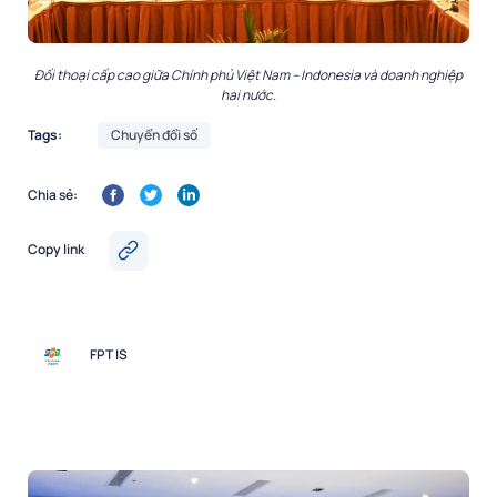
Đối thoại cấp cao giữa Chính phủ Việt Nam – Indonesia và doanh nghiệp
hai nước.
Tags:
Chuyển đổi số
Chia sẻ:
Copy link
FPT IS