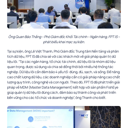
Ông Quan Bảo Thắng – Phó Giám đốc Khối Tài chính – Ngân hàng, FPT IS –
phát biểu khai mạc sự kiện.
Tại sự kiện, ông Lê Việt Thanh, Phó Giám đốc Trung tâm Nền tảng và phân
tích dữ liệu, FPT IS đã chia sẻ với các khách mời về giải pháp quản trị dữ
liệu lõi. “Tại các ngân hàng, tổ chức tài chính, dữ liệu lõi là nhóm dữ liệu
quan trọng, được sử dụng và chia sẻ đồng thời bởi nhiều hệ thống tác
nghiệp. Dữ liệu lõi cần đảm bảo 4 yếu tố: đúng, đủ, sạch, và sống. Để nâng
cao chất lượng dữ liệu, các doanh nghiệp cần có giải pháp nâng cao chất
lượng quy trình, công nghệ và con người. Theo đó, FPT IS đã phát triển giải
pháp về MDM (Master Data Management) kết hợp với sản phẩm FishEye
giúp quản lý dữ liệu lõi đúng cách, đảm bảo sự thành công và phát triển
bền vững cho các tổ chức và doanh nghiệp”, ông Thanh cho biết.