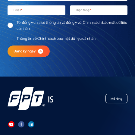
Email
*
Điện thoại
*
Tôi đồng ý chia sẻ thông tin và đồng ý với Chính sách bảo mật dữ liệu
cá nhân
Thông tin về Chính sách bảo mật dữ liệu cá nhân
Đăng ký ngay
Mở rộng