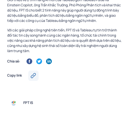
Einstein Copilot, ông Trần Khắc Trưởng, Phó Phòng Phân tích và khai thác
dữ liệu, FPT IS cho biết 2 tính năng này giúp người dùng tự động trình bày
dữ liệu bằng biểu đồ, phân tích dữ liệu bằng ngôn ngữ tự nhiên, và giao
tiếp với các công cụ của Tableau bằng ngôn ngữ tự nhiên.
Với các giải pháp công nghệ tiên tiến, FPT IS và Tableau tự tin trở thành
đối tác tin cậy song hành cùng các ngân hàng, tổ chức tài chính trong
việc nâng cao khả năng phân tích dữ liệu và ra quyết định dựa trên dữ liệu,
cũng như xây dựng hệ sinh thái số toàn diện lấy trải nghiệm người dùng
làm trung tâm.
Chia sẻ:
Copy link
FPT IS