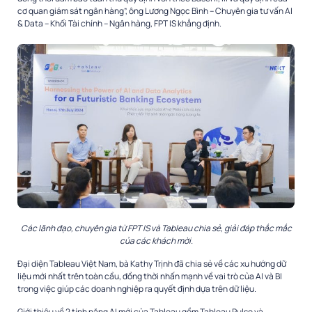
cơ quan giám sát ngân hàng”, ông Lương Ngọc Bình – Chuyên gia tư vấn AI
& Data – Khối Tài chính – Ngân hàng, FPT IS khẳng định.
Các lãnh đạo, chuyên gia từ FPT IS và Tableau chia sẻ, giải đáp thắc mắc
của các khách mời.
Đại diện Tableau Việt Nam, bà Kathy Trịnh đã chia sẻ về các xu hướng dữ
liệu mới nhất trên toàn cầu, đồng thời nhấn mạnh về vai trò của AI và BI
trong việc giúp các doanh nghiệp ra quyết định dựa trên dữ liệu.
Giới thiệu về 2 tính năng AI mới của Tableau gồm Tableau Pulse và