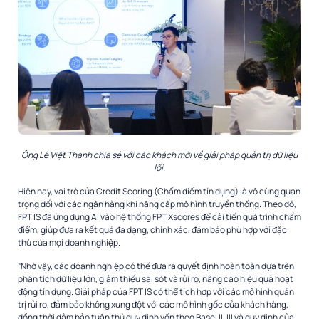
Ông Lê Việt Thanh chia sẻ với các khách mời về giải pháp quản trị dữ liệu
lõi.
Hiện nay, vai trò của Credit Scoring (Chấm điểm tín dụng) là vô cùng quan
trọng đối với các ngân hàng khi nâng cấp mô hình truyền thống. Theo đó,
FPT IS đã ứng dụng AI vào hệ thống FPT.Xscores để cải tiến quá trình chấm
điểm, giúp đưa ra kết quả đa dạng, chính xác, đảm bảo phù hợp với đặc
thù của mọi doanh nghiệp.
“Nhờ vậy, các doanh nghiệp có thể đưa ra quyết định hoàn toàn dựa trên
phân tích dữ liệu lớn, giảm thiểu sai sót và rủi ro, nâng cao hiệu quả hoạt
động tín dụng. Giải pháp của FPT IS có thể tích hợp với các mô hình quản
trị rủi ro, đảm bảo không xung đột với các mô hình gốc của khách hàng,
đồng thời đảm bảo tuân thủ quy định vốn theo Basel II, III và quy định của