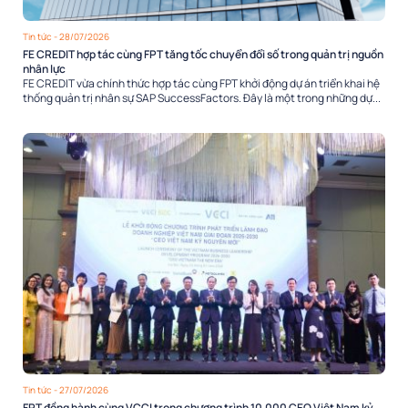
Tin tức
- 28/07/2026
FE CREDIT hợp tác cùng FPT tăng tốc chuyển đổi số trong quản trị nguồn
nhân lực
FE CREDIT vừa chính thức hợp tác cùng FPT khởi động dự án triển khai hệ
thống quản trị nhân sự SAP SuccessFactors. Đây là một trong những dự...
Tin tức
- 27/07/2026
FPT đồng hành cùng VCCI trong chương trình 10.000 CEO Việt Nam kỷ