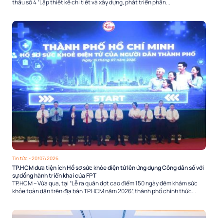
thầu số 4 “Lập thiết kế chi tiết và xây dựng, phát triển phần...
Tin tức
- 20/07/2026
TP.HCM đưa tiện ích Hồ sơ sức khỏe điện tử lên ứng dụng Công dân số với
sự đồng hành triển khai của FPT
TP.HCM – Vừa qua, tại “Lễ ra quân đợt cao điểm 150 ngày đêm khám sức
khỏe toàn dân trên địa bàn TP.HCM năm 2026”, thành phố chính thức...