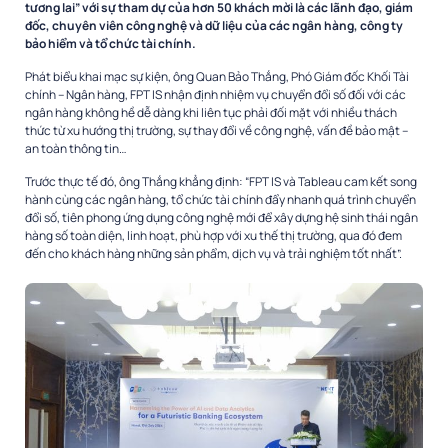
tương lai” với sự tham dự của hơn 50 khách mời là các lãnh đạo, giám
đốc, chuyên viên công nghệ và dữ liệu của các ngân hàng, công ty
bảo hiểm và tổ chức tài chính.
Phát biểu khai mạc sự kiện, ông Quan Bảo Thắng, Phó Giám đốc Khối Tài
chính – Ngân hàng, FPT IS nhận định nhiệm vụ chuyển đổi số đối với các
ngân hàng không hề dễ dàng khi liên tục phải đối mặt với nhiều thách
thức từ xu hướng thị trường, sự thay đổi về công nghệ, vấn đề bảo mật –
an toàn thông tin…
Trước thực tế đó, ông Thắng khẳng định: “FPT IS và Tableau cam kết song
hành cùng các ngân hàng, tổ chức tài chính đẩy nhanh quá trình chuyển
đổi số, tiên phong ứng dụng công nghệ mới để xây dựng hệ sinh thái ngân
hàng số toàn diện, linh hoạt, phù hợp với xu thế thị trường, qua đó đem
đến cho khách hàng những sản phẩm, dịch vụ và trải nghiệm tốt nhất”.