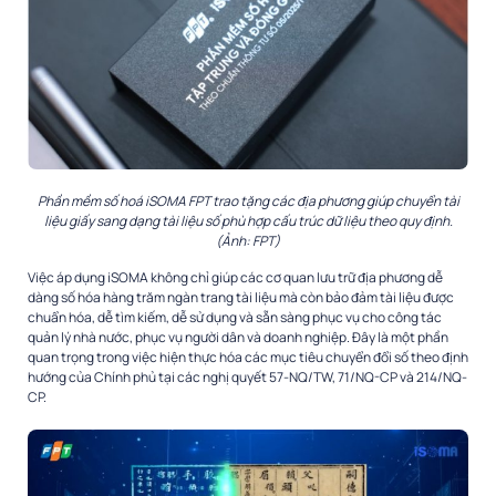
Phần mềm số hoá iSOMA FPT trao tặng các địa phương giúp chuyển tài
liệu giấy sang dạng tài liệu số phù hợp cấu trúc dữ liệu theo quy định.
(Ảnh: FPT)
Việc áp dụng iSOMA không chỉ giúp các cơ quan lưu trữ địa phương dễ
dàng số hóa hàng trăm ngàn trang tài liệu mà còn bảo đảm tài liệu được
chuẩn hóa, dễ tìm kiếm, dễ sử dụng và sẵn sàng phục vụ cho công tác
quản lý nhà nước, phục vụ người dân và doanh nghiệp. Đây là một phần
quan trọng trong việc hiện thực hóa các mục tiêu chuyển đổi số theo định
hướng của Chính phủ tại các nghị quyết 57-NQ/TW, 71/NQ-CP và 214/NQ-
CP.