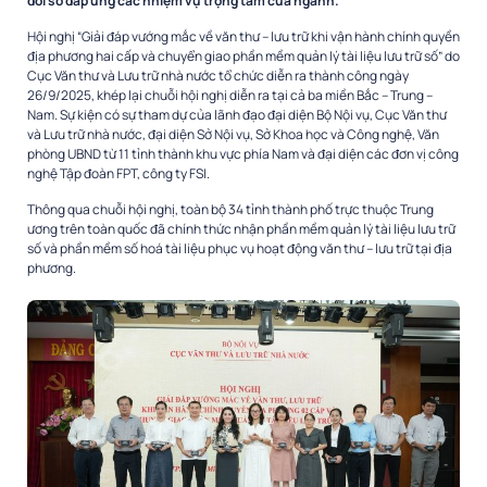
đổi số đáp ứng các nhiệm vụ trọng tâm của ngành.
Hội nghị “Giải đáp vướng mắc về văn thư – lưu trữ khi vận hành chính quyền
địa phương hai cấp và chuyển giao phần mềm quản lý tài liệu lưu trữ số” do
Cục Văn thư và Lưu trữ nhà nước tổ chức diễn ra thành công ngày
26/9/2025, khép lại chuỗi hội nghị diễn ra tại cả ba miền Bắc – Trung –
Nam. Sự kiện có sự tham dự của lãnh đạo đại diện Bộ Nội vụ, Cục Văn thư
và Lưu trữ nhà nước, đại diện Sở Nội vụ, Sở Khoa học và Công nghệ, Văn
phòng UBND từ 11 tỉnh thành khu vực phía Nam và đại diện các đơn vị công
nghệ Tập đoàn FPT, công ty FSI.
Thông qua chuỗi hội nghị, toàn bộ 34 tỉnh thành phố trực thuộc Trung
ương trên toàn quốc đã chính thức nhận phần mềm quản lý tài liệu lưu trữ
số và phần mềm số hoá tài liệu phục vụ hoạt động văn thư – lưu trữ tại địa
phương.