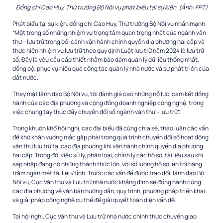
Đồng chí Cao Huy, Thứ trưởng Bộ Nội vụ phát biểu tại sự kiện. (Ảnh: FPT)
Phát biểu tại sự kiện, đồng chí Cao Huy, Thứ trưởng Bộ Nội vụ nhấn mạnh:
“Một trong số những nhiệm vụ trọng tâm quan trọng nhất của ngành văn
thư – lưu trữ trong bối cảnh vận hành chính quyền địa phương hai cấp và
thực hiện nhiệm vụ lưu trữ theo quy định Luật lưu trữ năm 2024 là lưu trữ
số. Đây là yêu cầu cấp thiết nhằm bảo đảm quản lý dữ liệu thống nhất,
đồng bộ, phục vụ hiệu quả công tác quản lý nhà nước và sự phát triển của
đất nước.
Thay mặt lãnh đạo Bộ Nội vụ, tôi đánh giá cao những nỗ lực, cam kết đồng
hành của các địa phương và cộng đồng doanh nghiệp công nghệ, trong
việc chung tay thúc đẩy chuyển đổi số ngành văn thư – lưu trữ”.
Trong khuôn khổ hội nghị, các đại biểu đã cùng chia sẻ, thảo luận các vấn
đề khó khăn vướng mắc gặp phải trong quá trình chuyển đổi số hoạt động
văn thư lưu trữ tại các địa phương khi vận hành chính quyền địa phương
hai cấp. Trong đó, việc xử lý, phân loại, chỉnh lý các hồ sơ, tài liệu sau khi
sáp nhập đang có những thách thức lớn, với số lượng hồ sơ lên tới hàng
trăm ngàn mét tài liệu/tỉnh. Trước các vấn đề được trao đổi, lãnh đạo Bộ
Nội vụ, Cục Văn thư và Lưu trữ nhà nước khẳng định sẽ đồng hành cùng
các địa phương về văn bản hướng dẫn, quy trình, phương pháp triển khai
và giải pháp công nghệ cụ thể để giải quyết toàn diện vấn đề.
Tại hội nghị, Cục Văn thư và Lưu trữ nhà nước chính thức chuyển giao