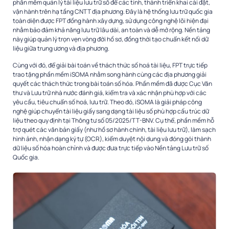
phần mềm quản lý tài liệu lưu trữ số để các tỉnh, thành triển khai cài đặt,
vận hành trên hạ tầng CNTT địa phương. Đây là hệ thống lưu trữ quốc gia
toàn diện được FPT đồng hành xây dựng, sử dụng công nghệ lõi hiện đại
nhằm bảo đảm khả năng lưu trữ lâu dài, an toàn và dễ mở rộng. Nền tảng
này giúp quản lý trọn vẹn vòng đời hồ sơ, đồng thời tạo chuẩn kết nối dữ
liệu giữa trung ương và địa phương.
Cùng với đó, để giải bài toán về thách thức số hoá tài liệu, FPT trực tiếp
trao tặng phần mềm iSOMA nhằm song hành cùng các địa phương giải
quyết các thách thức trong bài toán số hóa. Phần mềm đã được Cục Văn
thư và Lưu trữ nhà nước đánh giá, kiểm tra và xác nhận phù hợp với các
yêu cầu, tiêu chuẩn số hoá, lưu trữ. Theo đó, iSOMA là giải pháp công
nghệ giúp chuyển tài liệu giấy sang dạng tài liệu số phù hợp cấu trúc dữ
liệu theo quy định tại Thông tư số 05/2025/TT-BNV. Cụ thể, phần mềm hỗ
trợ quét các văn bản giấy (như hồ sơ hành chính, tài liệu lưu trữ), làm sạch
hình ảnh, nhận dạng ký tự (OCR), kiểm duyệt nội dung và đóng gói thành
dữ liệu số hóa hoàn chỉnh và được đưa trực tiếp vào Nền tảng Lưu trữ số
Quốc gia.