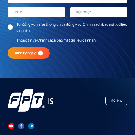
Email
*
Điện thoại
*
Tôi đồng ý chia sẻ thông tin và đồng ý với Chính sách bảo mật dữ liệu
cá nhân
Thông tin về Chính sách bảo mật dữ liệu cá nhân
Đăng ký ngay
Mở rộng