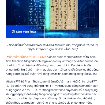
Phần mềm số hóa tài liệu iSOMA đã được triển khai trong nhiều dự án với
độ phức tạp cao, quy mô lớn.
(Ảnh: FPT)
P
hần mềm số hóa tài liệu iSOMA
hiện đã được triển khai thực tế tại nhiều
tỉnh, thành và từng bước chứng minh hiệu quả trong các dự án số hóa lớn
như lưu trữ mộc bản Hán Nôm hay hồ sơ hành chính. Đại diện các địa
phương đánh giá phần mềm này giúp giảm tải đáng kể công việc thủ công,
nâng cao hiệu quả quản lý và tăng tính minh bạch trong công tác lưu trữ.
Về phía FPT, bà Phạm Thúy Loan – Giám đốc Vận hành khối Chính phủ FPT
IS, Tập đoàn FPT cũng khẳng định: “FPT vinh dự được đồng hành toàn diện
cùng ngành Văn thư – Lưu trữ trong hành trình chuyển đổi số, từ xây dựng
khung pháp lý, kiến tạo hạ tầng công nghệ trung ương đến triển khai các
công cụ thực tiễn tại địa phương. Chúng tôi thấu hiểu những khó khăn,
thách thức toàn ngành lưu trữ nói chung và các địa phương nói riêng