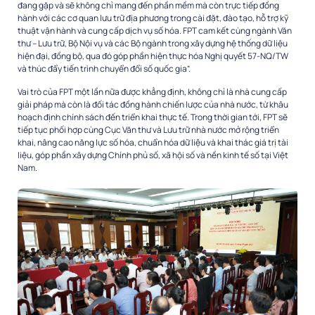
đang gặp và sẽ không chỉ mang đến phần mềm mà còn trực tiếp đồng
hành với các cơ quan lưu trữ địa phương trong cài đặt, đào tạo, hỗ trợ kỹ
thuật vận hành và cung cấp dịch vụ số hóa. FPT cam kết cùng ngành Văn
thư – Lưu trữ, Bộ Nội vụ và các Bộ ngành trong xây dựng hệ thống dữ liệu
hiện đại, đồng bộ, qua đó góp phần hiện thực hóa Nghị quyết 57-NQ/TW
và thúc đẩy tiến trình chuyển đổi số quốc gia”.
Vai trò của FPT một lần nữa được khẳng định, không chỉ là nhà cung cấp
giải pháp mà còn là đối tác đồng hành chiến lược của nhà nước, từ khâu
hoạch định chính sách đến triển khai thực tế. Trong thời gian tới, FPT sẽ
tiếp tục phối hợp cùng Cục Văn thư và Lưu trữ nhà nước mở rộng triển
khai, nâng cao năng lực số hóa, chuẩn hóa dữ liệu và khai thác giá trị tài
liệu, góp phần xây dựng Chính phủ số, xã hội số và nền kinh tế số tại Việt
Nam.