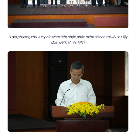
11 địa phương khu vực phía Nam tiếp nhận phần mềm số hoá tài liệu từ Tập
đoàn FPT. (Ảnh: FPT)