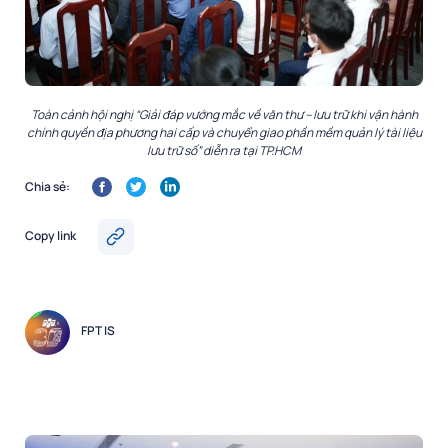
Toàn cảnh hội nghị “Giải đáp vướng mắc về văn thư – lưu trữ khi vận hành
chính quyền địa phương hai cấp và chuyển giao phần mềm quản lý tài liệu
lưu trữ số” diễn ra tại TP.HCM
Chia sẻ:
Copy link
FPT IS