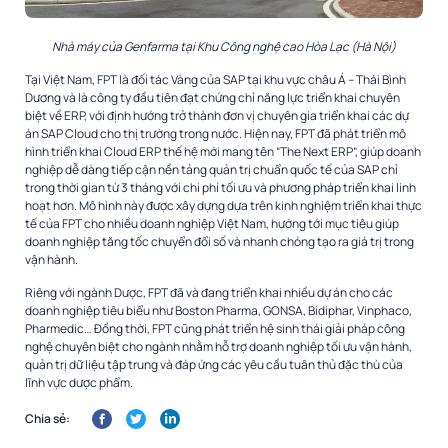
Nhà máy của Genfarma tại Khu Công nghệ cao Hòa Lạc (Hà Nội)
Tại Việt Nam, FPT là đối tác Vàng của SAP tại khu vực châu Á – Thái Bình
Dương và là công ty đầu tiên đạt chứng chỉ năng lực triển khai chuyên
biệt về ERP, với định hướng trở thành đơn vị chuyên gia triển khai các dự
án SAP Cloud cho thị trường trong nước. Hiện nay, FPT đã phát triển mô
hình triển khai Cloud ERP thế hệ mới mang tên “The Next ERP”, giúp doanh
nghiệp dễ dàng tiếp cận nền tảng quản trị chuẩn quốc tế của SAP chỉ
trong thời gian từ 3 tháng với chi phí tối ưu và phương pháp triển khai linh
hoạt hơn. Mô hình này được xây dựng dựa trên kinh nghiệm triển khai thực
tế của FPT cho nhiều doanh nghiệp Việt Nam, hướng tới mục tiêu giúp
doanh nghiệp tăng tốc chuyển đổi số và nhanh chóng tạo ra giá trị trong
vận hành.
Riêng với ngành Dược, FPT đã và đang triển khai nhiều dự án cho các
doanh nghiệp tiêu biểu như Boston Pharma, GONSA, Bidiphar, Vinphaco,
Pharmedic… Đồng thời, FPT cũng phát triển hệ sinh thái giải pháp công
nghệ chuyên biệt cho ngành nhằm hỗ trợ doanh nghiệp tối ưu vận hành,
quản trị dữ liệu tập trung và đáp ứng các yêu cầu tuân thủ đặc thù của
lĩnh vực dược phẩm.
Chia sẻ: