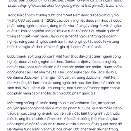
Dự án đáp ứng đồng thời nhiều tiêu chuẩn nghiêm ngặt của ngành dược
phẩm công nghệ cao dù khối lượng công việc và thời gian đầy thách thức
Trong bối cảnh thị trường dược phẩm Việt Nam được dự báo đạt quy mô
14.6 tỷ USD vào cuối năm 2026, các doanh nghiệp dược sinh học và dược
phẩm công nghệ cao đang đứng trước yêu cầu ngày càng lớn về năng lực
quản trị, khả năng kiểm soát dữ liệu và tuân thủ các tiêu chuẩn quốc tế
trong sản xuất – vận hành. Đây cũng là nền tảng quan trọng để doanh
nghiệp nâng cao năng lực cạnh tranh, mở rộng hợp tác quốc tế và từng
bước tham gia sâu hơn vào chuỗi giá trị dược phẩm toàn cầu.
Được thành lập trong bối cảnh Việt Nam thúc đẩy phát triển ngành công
nghiệp dược và công nghệ sinh học, Genfarma định vị là doanh nghiệp
nghiên cứu, phát triển và sản xuất các sản phẩm sinh phẩm – dược phẩm
công nghệ cao. Đặt nhà máy tại Khu Công nghệ cao Hòa Lạc (Hà Nội),
Genfarma được xem là “làn gió mới”của thị trường dược phẩm Việt Nam,
đơn vị hướng tới làm chủ các công nghệ sinh học tiên tiến, phát triển hệ
sinh thái R&D – sản xuất – thương mại hóa dược phẩm công nghệ cao và
góp phần nâng cao năng lực tự chủ dược phẩm quốc gia.
Một trong những dấu mốc đáng chú ý của Genfarma là dự án hợp tác
chuyển giao công nghệ sản xuất dược phẩm từ Cuba, qua đó mở ra cơ hội
tiếp cận các công nghệ sinh học tiên tiến, đặc biệt trong lĩnh vực thuốc
điều trị ung thư và sinh phẩm y sinh. Việc đầu tư đồng thời vào năng lực
công nghệ và nền tảng quản trị được xem là bước chuẩn bị quan trọng để
Genfarma từng bước hiện thực hóa chiến lược phát triển dài hạn trong