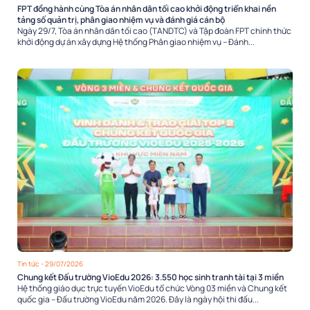
FPT đồng hành cùng Tòa án nhân dân tối cao khởi động triển khai nền
tảng số quản trị, phân giao nhiệm vụ và đánh giá cán bộ
Ngày 29/7, Tòa án nhân dân tối cao (TANDTC) và Tập đoàn FPT chính thức
khởi động dự án xây dựng Hệ thống Phân giao nhiệm vụ – Đánh...
Tin tức
- 29/07/2026
Chung kết Đấu trường VioEdu 2026: 3.550 học sinh tranh tài tại 3 miền
Hệ thống giáo dục trực tuyến VioEdu tổ chức Vòng 03 miền và Chung kết
quốc gia – Đấu trường VioEdu năm 2026. Đây là ngày hội thi đấu...