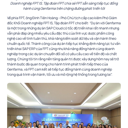
Doanh nghiệp FPT IS, Tập đoàn FPT chia sẻ FPT sẵn sàng tiếp tục đồng
hành cùng Genfarma trên chặng đường phát triển tới
Về phía FPT, ông Đinh Tiên Hoàng – Phó Chủ tịch cấp cao kiêm Phó Giám
đốc Khối Doanh nghiệp FPT IS, Tập đoàn FPT cho biết: “Dự án với Genfarma
là một trong những dự án SAP Cloud có tốc độ triển khai rất nhanh nhưng
vẫn phải đáp ứng nhiều yêu cầu đặc thù của lĩnh vực dược phẩm công
nghệ cao về tính tuân thủ, khả năng kiểm soát dữ liệu và vận hành theo
chuẩn quốc tế. Thành công của dự án tiếp tục khẳng định năng lực tư vấn
triển khai SAP ERP của FPT cũng như khả năng đồng hành cùng doanh
nghiệp trong các dự án chuyển đổi số có yêu cầu cao về tiến độ và chất
lượng. Chúng tôi tin rằng nền tảng quản trị được xây dựng hôm nay sẽ trở
thành bước đà quan trọng cho hành trình phát triển tiếp theo của
Genfarma, và FPT cam kết sẽ tiếp tục đồng hành cùng doanh nghiệp
trong quá trình vận hành, tối ưu và mở rộng hệ thống trong tương lai”.