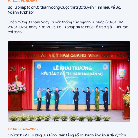
Tin tức
- 22/08/2025
Bộ Tư pháp tổ chức thành công Cuộc thi trực tuyến “Tìm hiểu về Bộ,
Ngành Tư pháp”
Chào mừng 80 năm Ngày Truyền thống của ngành Tư pháp (28/8/1945 –
28/8/2025), ngày 21/8/2025, Bộ Tư pháp đã tổ chức Lễ trao giải “Giải Báo
chí toàn...
Tin tức
- 03/04/2026
Chủ tịch FPT Trương Gia Bình: Nền tảng số Thi hành án dân sự là kỳ tích