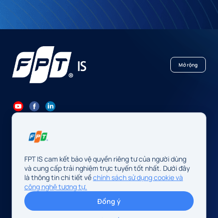
Mở rộng
84 24 7300 7373
-
84 24 3562 6000
Contact@fpt.com
FPT IS cam kết bảo vệ quyền riêng tư của người dùng
Trụ sở: Số 10 phố Phạm Văn Bạch, P. Cầu Giấy, Hà Nội, Việt Nam
và cung cấp trải nghiệm trực tuyến tốt nhất. Dưới đây
là thông tin chi tiết về
chính sách sử dụng cookie và
Cơ quan chủ quản: Công ty TNHH FPT IS
công nghệ tương tự.
Mã số doanh nghiệp: 0104128565 do Sở Tài chính Thành phố Hà
Đồng ý
Nội cấp, đăng ký lần đầu ngày 13/08/2009, sửa đổi lần thứ 34
ngày 14/05/2026.