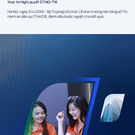
thực thi Nghị quyết 57/NQ-TW
Hà Nội, ngày 3/4/2026 – Bộ Tư pháp tổ chức Lễ khai trương nền tảng số Thi
hành án dân sự (THADS), đánh dấu bước ngoặt cho kết quả...