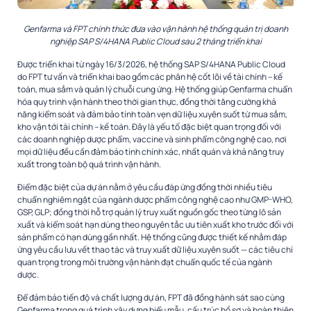
Genfarma và FPT chính thức đưa vào vận hành hệ thống quản trị doanh
nghiệp SAP S/4HANA Public Cloud sau 2 tháng triển khai
Được triển khai từ ngày 16/3/2026, hệ thống SAP S/4HANA Public Cloud
do FPT tư vấn và triển khai bao gồm các phân hệ cốt lõi về tài chính – kế
toán, mua sắm và quản lý chuỗi cung ứng. Hệ thống giúp Genfarma chuẩn
hóa quy trình vận hành theo thời gian thực, đồng thời tăng cường khả
năng kiểm soát và đảm bảo tính toàn vẹn dữ liệu xuyên suốt từ mua sắm,
kho vận tới tài chính – kế toán. Đây là yếu tố đặc biệt quan trọng đối với
các doanh nghiệp dược phẩm, vaccine và sinh phẩm công nghệ cao, nơi
mọi dữ liệu đều cần đảm bảo tính chính xác, nhất quán và khả năng truy
xuất trong toàn bộ quá trình vận hành.
Điểm đặc biệt của dự án nằm ở yêu cầu đáp ứng đồng thời nhiều tiêu
chuẩn nghiêm ngặt của ngành dược phẩm công nghệ cao như GMP-WHO,
GSP, GLP; đồng thời hỗ trợ quản lý truy xuất nguồn gốc theo từng lô sản
xuất và kiểm soát hạn dùng theo nguyên tắc ưu tiên xuất kho trước đối với
sản phẩm có hạn dùng gần nhất. Hệ thống cũng được thiết kế nhằm đáp
ứng yêu cầu lưu vết thao tác và truy xuất dữ liệu xuyên suốt — các tiêu chí
quan trọng trong môi trường vận hành đạt chuẩn quốc tế của ngành
dược.
Để đảm bảo tiến độ và chất lượng dự án, FPT đã đồng hành sát sao cùng
Genfarma trong quá trình xây dựng biểu mẫu, cấu trúc hồ sơ và hoàn thiện