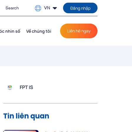
VN
Đăng nhập
Liên hệ ngay
óc nhìn số
Về chúng tôi
FPT IS
Tin liên quan