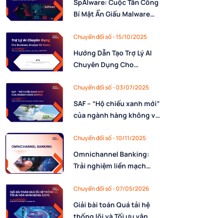
SpAIware: Cuộc Tấn Công
Bí Mật Ẩn Giấu Malware
Trong Bộ Nhớ Của AI
Chuyển đổi số - 15/10/2025
Hướng Dẫn Tạo Trợ Lý AI
Chuyên Dụng Cho
Business Analyst Và
Tester Với Custom GPTs
Chuyển đổi số - 03/07/2025
SAF – “Hộ chiếu xanh mới”
của ngành hàng không và
các quy định liên quan
Chuyển đổi số - 10/11/2025
Omnichannel Banking:
Trải nghiệm liền mạch
trong ngân hàng số
Chuyển đổi số - 07/05/2026
Giải bài toán Quá tải hệ
thống lõi và Tối ưu vận