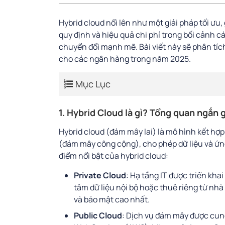
Hybrid cloud nổi lên như một giải pháp tối ưu
quy định và hiệu quả chi phí trong bối cảnh 
chuyển đổi mạnh mẽ. Bài viết này sẽ phân tích 
cho các ngân hàng trong năm 2025.
Mục Lục
1. Hybrid Cloud là gì? Tổng quan ngắn 
Hybrid cloud (đám mây lai) là mô hình kết hợp
(đám mây công cộng), cho phép dữ liệu và ứng
điểm nổi bật của hybrid cloud:
Private Cloud
: Hạ tầng IT được triển kha
tâm dữ liệu nội bộ hoặc thuê riêng từ nh
và bảo mật cao nhất.
Public Cloud
: Dịch vụ đám mây được cun