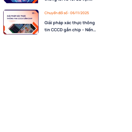
hành bằng AIOps
Chuyển đổi số - 06/11/2025
Giải pháp xác thực thông
tin CCCD gắn chip – Nền
tảng cho định danh số an
toàn