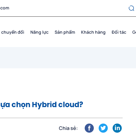
.com
 chuyển đổi
Năng lực
Sản phẩm
Khách hàng
Đối tác
G
lựa chọn Hybrid cloud?
Chia sẻ: