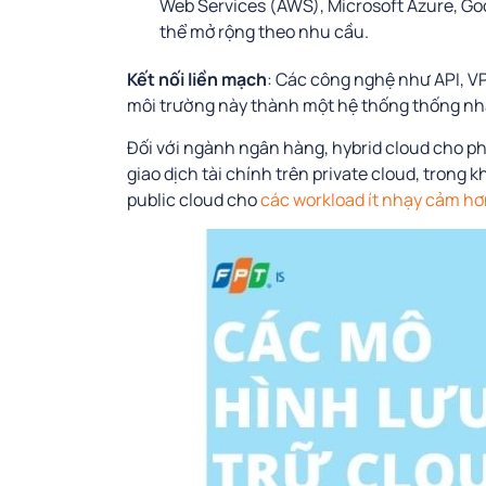
Web Services (AWS), Microsoft Azure, Goo
thể mở rộng theo nhu cầu.
Kết nối liền mạch
: Các công nghệ như API, V
môi trường này thành một hệ thống thống nh
Đối với ngành ngân hàng, hybrid cloud cho ph
giao dịch tài chính trên private cloud, trong 
public cloud cho
các workload ít nhạy cảm hơ