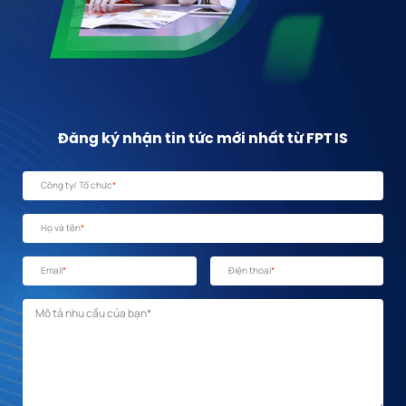
Đăng ký nhận tin tức mới nhất từ FPT IS
Công ty/ Tổ chức
*
Họ và tên
*
Email
*
Điện thoại
*
Mô tả nhu cầu
*