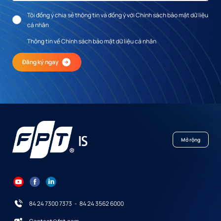
Tôi đồng ý chia sẻ thông tin và đồng ý với Chính sách bảo mật dữ liệu
cá nhân
Thông tin về Chính sách bảo mật dữ liệu cá nhân
Đăng ký ngay
Mở rộng
84 24 7300 7373
-
84 24 3562 6000