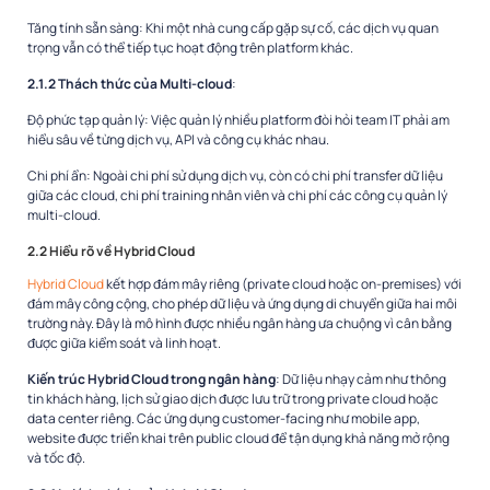
Tăng tính sẵn sàng
: Khi một nhà cung cấp gặp sự cố, các dịch vụ quan
trọng vẫn có thể tiếp tục hoạt động trên platform khác.
2.1.2 Thách thức của Multi-cloud
:
Độ phức tạp quản lý
: Việc quản lý nhiều platform đòi hỏi team IT phải am
hiểu sâu về từng dịch vụ, API và công cụ khác nhau.
Chi phí ẩn
: Ngoài chi phí sử dụng dịch vụ, còn có chi phí transfer dữ liệu
giữa các cloud, chi phí training nhân viên và chi phí các công cụ quản lý
multi-cloud.
2.2 Hiểu rõ về Hybrid Cloud
Hybrid Cloud
kết hợp đám mây riêng (private cloud hoặc on-premises) với
đám mây công cộng, cho phép dữ liệu và ứng dụng di chuyển giữa hai môi
trường này. Đây là mô hình được nhiều ngân hàng ưa chuộng vì cân bằng
được giữa kiểm soát và linh hoạt.
Kiến trúc Hybrid Cloud trong ngân hàng
: Dữ liệu nhạy cảm như thông
tin khách hàng, lịch sử giao dịch được lưu trữ trong private cloud hoặc
data center riêng. Các ứng dụng customer-facing như mobile app,
website được triển khai trên public cloud để tận dụng khả năng mở rộng
và tốc độ.