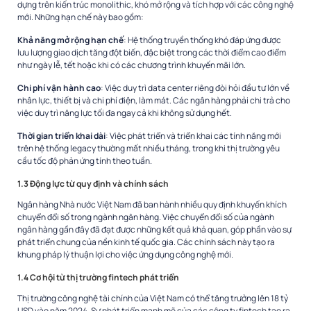
dựng trên kiến trúc monolithic, khó mở rộng và tích hợp với các công nghệ
mới. Những hạn chế này bao gồm:
Khả năng mở rộng hạn chế
: Hệ thống truyền thống khó đáp ứng được
lưu lượng giao dịch tăng đột biến, đặc biệt trong các thời điểm cao điểm
như ngày lễ, tết hoặc khi có các chương trình khuyến mãi lớn.
Chi phí vận hành cao
: Việc duy trì data center riêng đòi hỏi đầu tư lớn về
nhân lực, thiết bị và chi phí điện, làm mát. Các ngân hàng phải chi trả cho
việc duy trì năng lực tối đa ngay cả khi không sử dụng hết.
Thời gian triển khai dài
: Việc phát triển và triển khai các tính năng mới
trên hệ thống legacy thường mất nhiều tháng, trong khi thị trường yêu
cầu tốc độ phản ứng tính theo tuần.
1.3 Động lực từ quy định và chính sách
Ngân hàng Nhà nước Việt Nam đã ban hành nhiều quy định khuyến khích
chuyển đổi số trong ngành ngân hàng. Việc chuyển đổi số của ngành
ngân hàng gần đây đã đạt được những kết quả khả quan, góp phần vào sự
phát triển chung của nền kinh tế quốc gia. Các chính sách này tạo ra
khung pháp lý thuận lợi cho việc ứng dụng công nghệ mới.
1.4 Cơ hội từ thị trường fintech phát triển
Thị trường công nghệ tài chính của Việt Nam có thể tăng trưởng lên 18 tỷ
USD vào năm 2024. Sự phát triển mạnh mẽ của các công ty fintech tạo ra