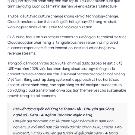
quá quan trọng và nhân rộng cho các tệp dữ liệu khác xuyên suốt quá
trình xây dựng. Luôn có tầm nhìn dài hạn về end-state architecture.
Thứ ba, đầu tư vào culture change không kém gì technology change.
Cloud transformation thành công đòi hỏi sự thay đổi trong mindset,
working practices và skills của toàn bộ organization.
Cuối cùng, focus on business outcomes chứ không chỉ technical metrics.
Cloud adoption phải mang lại tangible business value như improved
customer experience, faster innovation, cost reduction hoặc new
revenue streams.
Trong bối cảnh doanh thu dịch vụ tài chính số được dự báo sẽ đạt 3.8 tỷ
USD vào năm 2025, việc lựa chọn đúng cloud strategy không chỉ là
competitive advantage mà còn là survival necessity cho các ngân hàng
Việt Nam. Bằng cách áp dụng systematic approach và học hỏi từ các
case studies thành công, các ngân hàng có thể navigate successfully
con đường cloud transformation và position themselves cho sustainable
growth trong digital economy.
Bài viết độc quyền bởi Ông
Lê Thanh Hải –
Chuyên gia Công
nghệ số – Data – AI ngành Tài chính Ngân hàng
Chuyên gia trong lĩnh vực Tài chính Ngân hàng với 15 năm kinh
nghiệm, ,o mối phối hợp của nhiều đối tác lớn như IBM, Oracle, AWS,
Microsoft, Fujitsu. Chuyên gia tư vấn về giải pháp Data – AI trong