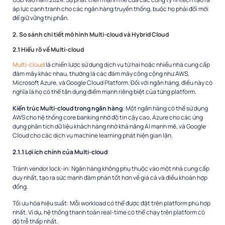
áp lực cạnh tranh cho các ngân hàng truyền thống, buộc họ phải đổi mới
để giữ vững thị phần.
2. So sánh chi tiết mô hình Multi-cloud và Hybrid Cloud
2.1 Hiểu rõ về Multi-cloud
Multi-cloud
là chiến lược sử dụng dịch vụ từ hai hoặc nhiều nhà cung cấp
đám mây khác nhau, thường là các đám mây công cộng như AWS,
Microsoft Azure, và Google Cloud Platform. Đối với ngân hàng, điều này có
nghĩa là họ có thể tận dụng điểm mạnh riêng biệt của từng platform.
Kiến trúc Multi-cloud trong ngân hàng
: Một ngân hàng có thể sử dụng
AWS cho hệ thống core banking nhờ độ tin cậy cao, Azure cho các ứng
dụng phân tích dữ liệu khách hàng nhờ khả năng AI mạnh mẽ, và Google
Cloud cho các dịch vụ machine learning phát hiện gian lận.
2.1.1 Lợi ích chính của Multi-cloud
:
Tránh vendor lock-in
: Ngân hàng không phụ thuộc vào một nhà cung cấp
duy nhất, tạo ra sức mạnh đàm phán tốt hơn về giá cả và điều khoản hợp
đồng.
Tối ưu hóa hiệu suất
: Mỗi workload có thể được đặt trên platform phù hợp
nhất. Ví dụ, hệ thống thanh toán real-time có thể chạy trên platform có
độ trễ thấp nhất.