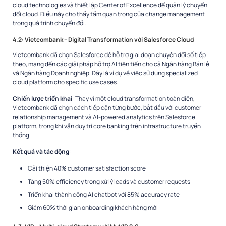
cloud technologies và thiết lập Center of Excellence để quản lý chuyển
đổi cloud. Điều này cho thấy tầm quan trọng của change management
trong quá trình chuyển đổi.
4.2: Vietcombank – Digital Transformation với Salesforce Cloud
Vietcombank đã chọn Salesforce để hỗ trợ giai đoạn chuyển đổi số tiếp
theo, mang đến các giải pháp hỗ trợ AI tiên tiến cho cả Ngân hàng Bán lẻ
và Ngân hàng Doanh nghiệp. Đây là ví dụ về việc sử dụng specialized
cloud platform cho specific use cases.
Chiến lược triển khai
: Thay vì một cloud transformation toàn diện,
Vietcombank đã chọn cách tiếp cận từng bước, bắt đầu với customer
relationship management và AI-powered analytics trên Salesforce
platform, trong khi vẫn duy trì core banking trên infrastructure truyền
thống.
Kết quả và tác động
:
Cải thiện 40% customer satisfaction score
Tăng 50% efficiency trong xử lý leads và customer requests
Triển khai thành công AI chatbot với 85% accuracy rate
Giảm 60% thời gian onboarding khách hàng mới