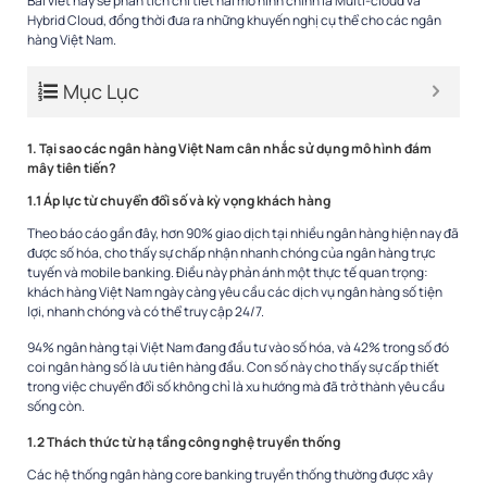
Bài viết này sẽ phân tích chi tiết hai mô hình chính là Multi-cloud và
Hybrid Cloud, đồng thời đưa ra những khuyến nghị cụ thể cho các ngân
hàng Việt Nam.
Mục Lục
1. Tại sao các ngân hàng Việt Nam cân nhắc sử dụng mô hình đám
mây tiên tiến?
1.1 Áp lực từ chuyển đổi số và kỳ vọng khách hàng
Theo báo cáo gần đây, hơn 90% giao dịch tại nhiều ngân hàng hiện nay đã
được số hóa, cho thấy sự chấp nhận nhanh chóng của ngân hàng trực
tuyến và mobile banking. Điều này phản ánh một thực tế quan trọng:
khách hàng Việt Nam ngày càng yêu cầu các dịch vụ ngân hàng số tiện
lợi, nhanh chóng và có thể truy cập 24/7.
94% ngân hàng tại Việt Nam đang đầu tư vào số hóa, và 42% trong số đó
coi ngân hàng số là ưu tiên hàng đầu. Con số này cho thấy sự cấp thiết
trong việc chuyển đổi số không chỉ là xu hướng mà đã trở thành yêu cầu
sống còn.
1.2 Thách thức từ hạ tầng công nghệ truyền thống
Các hệ thống ngân hàng core banking truyền thống thường được xây