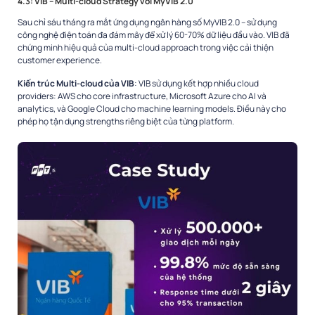
4.3: VIB – Multi-cloud Strategy với MyVIB 2.0
Sau chỉ sáu tháng ra mắt ứng dụng ngân hàng số MyVIB 2.0 – sử dụng
công nghệ điện toán đa đám mây để xử lý 60-70% dữ liệu đầu vào. VIB đã
chứng minh hiệu quả của multi-cloud approach trong việc cải thiện
customer experience.
Kiến trúc Multi-cloud của VIB
: VIB sử dụng kết hợp nhiều cloud
providers: AWS cho core infrastructure, Microsoft Azure cho AI và
analytics, và Google Cloud cho machine learning models. Điều này cho
phép họ tận dụng strengths riêng biệt của từng platform.