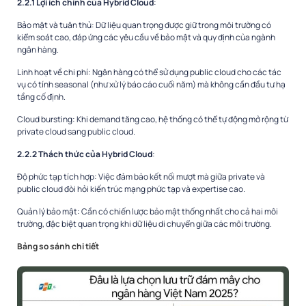
2.2.1 Lợi ích chính của Hybrid Cloud
:
Bảo mật và tuân thủ
: Dữ liệu quan trọng được giữ trong môi trường có
kiểm soát cao, đáp ứng các yêu cầu về bảo mật và quy định của ngành
ngân hàng.
Linh hoạt về chi phí
: Ngân hàng có thể sử dụng public cloud cho các tác
vụ có tính seasonal (như xử lý báo cáo cuối năm) mà không cần đầu tư hạ
tầng cố định.
Cloud bursting
: Khi demand tăng cao, hệ thống có thể tự động mở rộng từ
private cloud sang public cloud.
2.2.2 Thách thức của Hybrid Cloud
:
Độ phức tạp tích hợp
: Việc đảm bảo kết nối mượt mà giữa private và
public cloud đòi hỏi kiến trúc mạng phức tạp và expertise cao.
Quản lý bảo mật
: Cần có chiến lược bảo mật thống nhất cho cả hai môi
trường, đặc biệt quan trọng khi dữ liệu di chuyển giữa các môi trường.
Bảng so sánh chi tiết