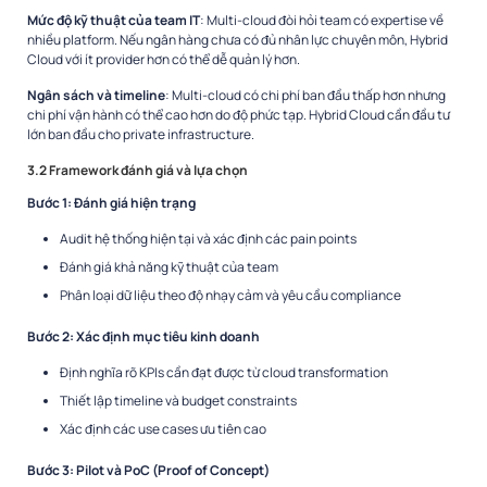
Mức độ kỹ thuật của team IT
: Multi-cloud đòi hỏi team có expertise về
nhiều platform. Nếu ngân hàng chưa có đủ nhân lực chuyên môn, Hybrid
Cloud với ít provider hơn có thể dễ quản lý hơn.
Ngân sách và timeline
: Multi-cloud có chi phí ban đầu thấp hơn nhưng
chi phí vận hành có thể cao hơn do độ phức tạp. Hybrid Cloud cần đầu tư
lớn ban đầu cho private infrastructure.
3.2 Framework đánh giá và lựa chọn
Bước 1: Đánh giá hiện trạng
Audit hệ thống hiện tại và xác định các pain points
Đánh giá khả năng kỹ thuật của team
Phân loại dữ liệu theo độ nhạy cảm và yêu cầu compliance
Bước 2: Xác định mục tiêu kinh doanh
Định nghĩa rõ KPIs cần đạt được từ cloud transformation
Thiết lập timeline và budget constraints
Xác định các use cases ưu tiên cao
Bước 3: Pilot và PoC (Proof of Concept)