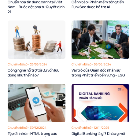
Chuẩn hóa tín dụng xanh tại Việt
Cảnh báo: Phần mềm tống tiền
Nam – Bước đột phá từ Quyết định
FunkSec được hỗ trợ AI
21
Chuyển đổi số - 25/06/2024
Chuyển đổi số - 06/05/2024
Công nghệ hỗ trợ tối ưu vốn lưu
Vai trò của Giám đốc nhân sự
động như thế nào?
trong Phát triển bền vững – ESG
Chuyển đổi số - 30/12/2024
Chuyển đổi số - 12/11/2025
Tệp đính kèm HTML trong các
Digital Banking là gì? Khác gì với