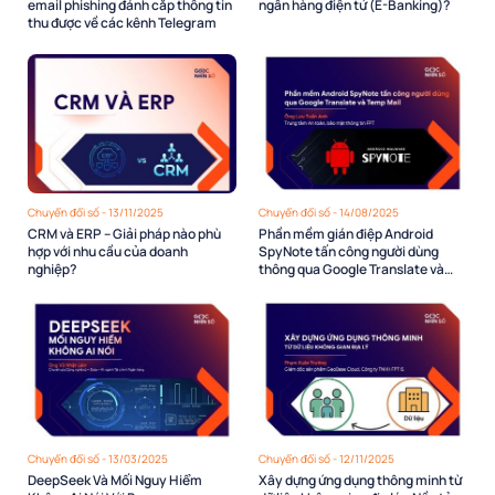
email phishing đánh cắp thông tin
ngân hàng điện tử (E-Banking)?
thu được về các kênh Telegram
Chuyển đổi số - 13/11/2025
Chuyển đổi số - 14/08/2025
CRM và ERP – Giải pháp nào phù
Phần mềm gián điệp Android
hợp với nhu cầu của doanh
SpyNote tấn công người dùng
nghiệp?
thông qua Google Translate và
Temp Mail
Chuyển đổi số - 13/03/2025
Chuyển đổi số - 12/11/2025
DeepSeek Và Mối Nguy Hiểm
Xây dựng ứng dụng thông minh từ