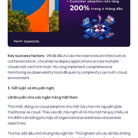
Key success factors
: VIB đã đầu tư vào microservices architecture và
containerization, cho phép họ deploy applications across multiple
clouds một cách linh hoạt. Họ cũng implement comprehensive
monitoring và observability tools để quản lý complexity của multi-cloud
environment.
5. Kết luận và khuyến nghị
Lời khuyên cho các ngân hàng Việt Nam
Thứ nhất, đừng coi cloud adoption như một lựa chọn nhị nguyên giữa
traditional và cloud. Thay vào đó, hãy nghĩ về nó như một hệ quy chiếu và
tìm điểm cân bằng phù hợp với organizational readiness và business
objectives.
Thứ hai, bắt đầu nhỏ nhưng hãy nghĩ lớn. Thử nghiệm với các dữ liệu không