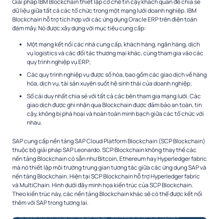
Giải pháp IBM Blockchain thiết lập cơ chế tin cậy khách quan để chia sẻ
dữ liệu giữa tất cả các tổ chức trong một mạng lưới doanh nghiệp. IBM
Blockchain hỗ trợ tích hợp với các ứng dụng Oracle ERP trên điện toán
đám mây. Nó được xây dựng với mục tiêu cung cấp:
Một mạng kết nối các nhà cung cấp, khách hàng, ngân hàng, dịch
vụ logistics và các đối tác thương mại khác, cùng tham gia vào các
quy trình nghiệp vụ ERP;
Các quy trình nghiệp vụ được số hóa, bao gồm các giao dịch về hàng
hóa, dịch vụ, tài sản xuyên suốt hệ sinh thái của doanh nghiệp;
Sổ cái duy nhất chia sẻ với tất cả các bên tham gia mạng lưới. Các
giao dịch được ghi nhận qua Blockchain được đảm bảo an toàn, tin
cậy, không bị phá hoại và hoàn toàn minh bạch giữa các tổ chức với
nhau.
SAP cung cấp nền tảng SAP Cloud Platform Blockchain (SCP Blockchain)
thuộc bộ giải pháp SAP Leonardo. SCP Blockchain không thay thế các
nền tảng Blockchain có sẵn như Bitcoin, Ethereum hay Hyperledger fabric
mà nó thiết lập môi trường trung gian tương tác giữa các ứng dụng SAP và
nền tảng Blockchain. Hiện tại SCP Blockchain hỗ trợ Hyperledger fabric
và MultiChain. Hình dưới đây minh họa kiến trúc của SCP Blockchain.
Theo kiến trúc này, các nền tảng Blockchain khác sẽ có thể được kết nối
thêm với SAP trong tương lai.