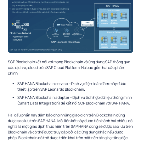
SCP Blockchain kết nối với mạng Blockchain và ứng dụng SAP thông qua
các dịch vụ cloud trên SAP Cloud Platform. Nó bao gồm hai cấu phần
chính:
SAP HANA Blockchain service – Dịch vụ điện toán đám mây được
thiết lập trên SAP Leonardo Blockchain.
SAP HANA Blockchain adapter – Dịch vụ tích hợp dữ liệu thông minh
(Smart Data Integration) để kết nối SCP Blockchain với SAP HANA.
Hai cấu phần này đảm bảo cho những giao dịch trên Blockchain cũng
được sao lưu trên SAP HANA. Mối liên kết này được tiến hành hai chiều, có
nghĩa là một giao dịch thực hiện trên SAP HANA cũng sẽ được sao lưu trên
Blockchain và có thể được truy cập bởi các ứng dụng khác nếu được
phép. Blockchain có thể được triển khai trên một nền tảng hạ tầng độc