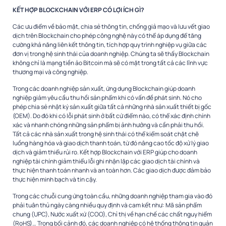
KẾT HỢP BLOCKCHAIN VỚI ERP CÓ LỢI ÍCH GÌ?
Các ưu điểm về bảo mật, chia sẻ thông tin, chống giả mạo và lưu vết giao
dịch trên Blockchain cho phép công nghệ này có thể áp dụng để tăng
cường khả năng liên kết thông tin, tích hợp quy trình nghiệp vụ giữa các
đơn vị trong hệ sinh thái của doanh nghiệp. Chúng ta sẽ thấy Blockchain
không chỉ là mạng tiền ảo Bitcoin mà sẽ có mặt trong tất cả các lĩnh vực
thương mại và công nghiệp.
Trong các doanh nghiệp sản xuất, ứng dụng Blockchain giúp doanh
nghiệp giảm yêu cầu thu hồi sản phẩm khi có vấn đề phát sinh. Nó cho
phép chia sẻ nhật ký sản xuất giữa tất cả những nhà sản xuất thiết bị gốc
(OEM). Do đó khi có lỗi phát sinh ở bất cứ điểm nào, có thể xác định chính
xác và nhanh chóng những sản phẩm bị ảnh hưởng và cần phải thu hồi.
Tất cả các nhà sản xuất trong hệ sinh thái có thể kiểm soát chặt chẽ
luồng hàng hóa và giao dịch thanh toán, từ đó nâng cao tốc độ xử lý giao
dịch và giảm thiểu rủi ro. Kết hợp Blockchain với ERP giúp cho doanh
nghiệp tài chính giảm thiểu lỗi ghi nhận lặp các giao dịch tài chính và
thực hiện thanh toán nhanh và an toàn hơn. Các giao dịch được đảm bảo
thực hiện minh bạch và tin cậy.
Trong các chuỗi cung ứng toàn cầu, những doanh nghiệp tham gia vào đó
phải tuân thủ ngày càng nhiều quy định và cam kết như: Mã sản phẩm
chung (UPC), Nước xuất xứ (COO), Chỉ thị về hạn chế các chất nguy hiểm
(RoHS)… Trong bối cảnh đó, các doanh nghiệp có hệ thống thông tin quản