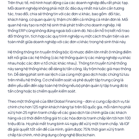
Trên thực tế, mô hình hoạt động của các doanh nghiệp đều rất phức tạp.
Mỗi doanh nghiệp không phải một ốc đảo duy nhất mà luôn cần tương
tác, trao đổi, chia sẻ thông tin với các đơn vị khác, bao gồm: đối tác,
khách hàng, cơ quan quản lý, thậm chí đến cả những cá nhân đơn lẻ. Mối
quan hệ này tạo ra một hệ sinh thái phát triển cho doanh nghiệp. Hệ
thống ERP cũng không đứng ngoài bối cảnh đó. Nó cần hỗ trợ kết nối trao
đổi thông tin, tích hợp các quy trình nghiệp vụ một cách thuận tiện và an
toàn nhất giữa doanh nghiệp với các đơn vị khác trong hệ sinh thái này.
Hệ thống thông tin truyền thống bộc lộ nhược điểm lớn nhất ở những điểm
kết nối giữa các hệ thống (các hệ thống quản lý các mảng nghiệp vụ khác
nhau hoặc các đơn vị tổ chức khác nhau). Thông tin truyền từ hệ thống
này sang hệ thống khác dễ dàng bị tấn công, lấy trộm hoặc giả mạo thông
tin. Dễ dàng phát sinh sai lệch của cùng một giao dịch hoặc chứng từ lưu
trên nhiều hệ thống. Cơ chế kiểm soát và phê duyệt tập trung cũng là
điểm yếu dẫn đến sập toàn hệ thống nếu bộ phận quản lý tập trung đó bị
tấn công hoặc bị chiếm quyền kiểm soát.
Theo một thống kê của IBM Global Financing – đơn vị cung cấp dịch vụ tài
chính cho hơn 125 nghìn khách hàng tại trên 60 quốc gia, mỗi năm họ phải
xử lý hơn 25 nghìn tranh chấp về các giao dịch tài chính giữa các khách
hàng và có thời điểm tổng giá trị các hóa đơn bị tranh chấp lên tới hơn 100
triệu đô la. Họ phải mất trung bình 44 ngày để xử lý một tranh chấp. Và IGF
đã giải quyết tốt vấn đề của mình, giảm được 75% thời gian xử lý tranh
chấp tài chính, nhờ ứng dụng công nghệ Blockchain.