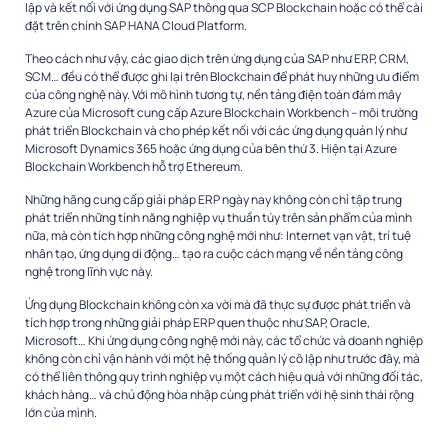
lập và kết nối với ứng dụng SAP thông qua SCP Blockchain hoặc có thể cài
đặt trên chính SAP HANA Cloud Platform.
Theo cách như vậy, các giao dịch trên ứng dụng của SAP như ERP, CRM,
SCM… đều có thể được ghi lại trên Blockchain để phát huy những ưu điểm
của công nghệ này. Với mô hình tương tự, nền tảng điện toán đám mây
Azure của Microsoft cung cấp Azure Blockchain Workbench – môi trường
phát triển Blockchain và cho phép kết nối với các ứng dụng quản lý như
Microsoft Dynamics 365 hoặc ứng dụng của bên thứ 3. Hiện tại Azure
Blockchain Workbench hỗ trợ Ethereum.
Những hãng cung cấp giải pháp ERP ngày nay không còn chỉ tập trung
phát triển những tính năng nghiệp vụ thuần túy trên sản phẩm của mình
nữa, mà còn tích hợp những công nghệ mới như: Internet vạn vật, trí tuệ
nhân tạo, ứng dụng di động… tạo ra cuộc cách mạng về nền tảng công
nghệ trong lĩnh vực này.
Ứng dụng Blockchain không còn xa vời mà đã thực sự được phát triển và
tích hợp trong những giải pháp ERP quen thuộc như SAP, Oracle,
Microsoft… Khi ứng dụng công nghệ mới này, các tổ chức và doanh nghiệp
không còn chỉ vận hành với một hệ thống quản lý cô lập như trước đây, mà
có thể liên thông quy trình nghiệp vụ một cách hiệu quả với những đối tác,
khách hàng… và chủ động hòa nhập cùng phát triển với hệ sinh thái rộng
lớn của mình.