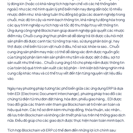
lý đóng kín (hoặc có khả năng tích hợp hạn chế với các hệ thống bên
ngoài) như các mô hình quản lý phổ biến hiện nay đang dần bộc lộ nhiều
nhược điểm như: khả năng tuân thủ đồng bộ giữa các doanh nghiệp trong
chuỗi, mức độ tin cậy và minh bạch thông tin, khả năng tự động hóa trong
các quy trình nghiệp vụ tích hợp và tốc độ thu thập/truy vết thông tin.
Ứng dụng công nghệ Blockchain giúp doanh nghiệp giải quyết các nhược
điểm này. Chuỗi cung ứng thực phẩm sẽ dễ dàng trả lời được câu hỏi một
sản phẩm đã được canh tác từ nông trại nào, sử dụng phân bón gì; hay
thịt được chế biến từ con vật nuôi ở đâu, hồ sơ sức khỏe ra sao… Chuỗi
cung ứng sản phẩm may mặc có thể dễ dàng xác định được nguồn gốc
của từng bộ phận làm nên sản phẩm như tấm vải được dệt ở đâu, sợi tơ
sản xuất như thế nào… Chuỗi cung ứng ô tô cho phép nắm được thông tin
của toàn bộ quá trình sản xuất các bộ phận – linh kiện bởi hàng nghìn nhà
cung cấp khác nhau và có thể truy vết đến tận từng nguyên vật liệu đầu
vào.
Ngày nay phương pháp tương tác phổ biến giữa các ứng dụng ERP là dựa
trên EDI (Electronic Document Interchange), phương pháp trao đổi các
chứng từ điện tử như đơn đặt hàng, hóa đơn, phiếu giao hàng… EDI được
trao đổi giữa các thành viên tham gia Blockchain sẽ trở nên an toàn và
hiệu quả hơn. Các hồ sơ đính kèm như hợp đồng, thỏa thuận, xác nhận…
đã lưu trên Blockchain và không cần thiết phải lưu trên hệ thống giao dịch
nữa. Điều đó giúp cho các giao dịch được thực hiện hoàn toàn minh bạch.
Tích hợp Blockchain với ERP có thể đem đến những lợi ích chính sau: