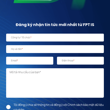
Đăng ký nhận tin tức mới nhất từ FPT IS
Công ty/ Tổ chức
*
Họ và tên
*
Email
*
Điện thoại
*
Mô tả nhu cầu
*
Tôi đồng ý chia sẻ thông tin và đồng ý với Chính sách bảo mật dữ liệu
cá nhân