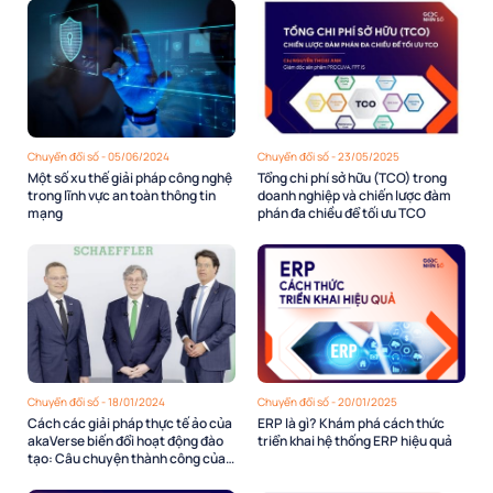
Chuyển đổi số - 05/06/2024
Chuyển đổi số - 23/05/2025
Một số xu thế giải pháp công nghệ
Tổng chi phí sở hữu (TCO) trong
trong lĩnh vực an toàn thông tin
doanh nghiệp và chiến lược đàm
mạng
phán đa chiều để tối ưu TCO
Chuyển đổi số - 18/01/2024
Chuyển đổi số - 20/01/2025
Cách các giải pháp thực tế ảo của
ERP là gì? Khám phá cách thức
akaVerse biến đổi hoạt động đào
triển khai hệ thống ERP hiệu quả
tạo: Câu chuyện thành công của
Schaeffler