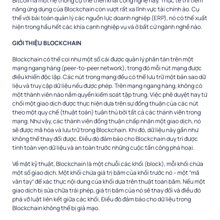
Bitcoin là một hệ thống cụ thể triển khai công nghệ này. Thực tế thì tiềm
năng ứng dụng của Blockchain còn vượt rất xa lĩnh vực tài chính ảo. Cụ
thể với bài toán quản lý các nguồn lực doanh nghiệp (ERP), nó có thể xuất
hiện trong hầu hết các khía cạnh nghiệp vụ và ở bất cứ ngành nghề nào.
GIỚI THIỆU BLOCKCHAIN
Blockchain có thể coi như một sổ cái được quản lý phân tán trên một
mạng ngang hàng (peer-to-peer network), trong đó mỗi nút mạng được
điều khiển độc lập. Các nút trong mạng đều có thể lưu trữ một bản sao dữ
liệu và truy cập dữ liệu nếu được phép. Trên mạng ngang hàng, không có
một thành viên nào nắm quyền kiểm soát tập trung. Việc phê duyệt hay từ
chối một giao dịch được thực hiện dựa trên sự đồng thuận của các nút
theo một quy chế (thuật toán) tuân thủ bởi tất cả các thành viên trong
mạng. Như vậy, các thành viên đồng thuận chấp nhận một giao dịch, nó
sẽ được mã hóa và lưu trữ trong Blockchain. Khi đó, dữ liệu này gần như
không thể thay đổi được. Điều đó đảm bảo cho Blockchain duy trì được
tính toàn vẹn dữ liệu và an toàn trước những cuộc tấn công phá hoại.
Về mặt kỹ thuật, Blockchain là một chuỗi các khối (block), mỗi khối chứa
một số giao dịch. Một khối chứa giá trị băm của khối trước nó – một “mã
vân tay” để xác thực nội dung của khối dựa trên thuật toán băm. Nếu một
giao dịch bị sửa chữa trái phép, giá trị băm của nó sẽ thay đổi và điều đó
phá vỡ luật liên kết giữa các khối. Điều đó đảm bảo cho dữ liệu trong
Blockchain không thể bị giả mạo.