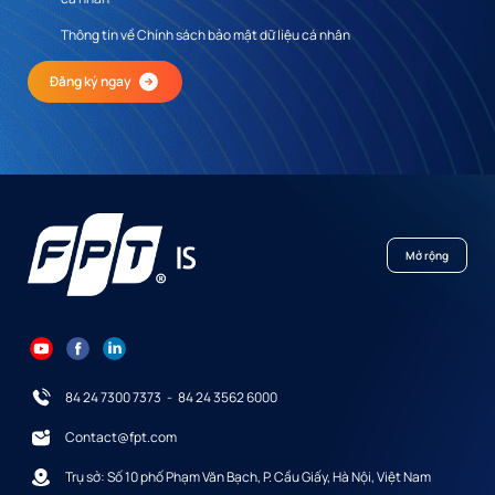
Thông tin về Chính sách bảo mật dữ liệu cá nhân
Đăng ký ngay
Mở rộng
84 24 7300 7373
-
84 24 3562 6000
Contact@fpt.com
Trụ sở: Số 10 phố Phạm Văn Bạch, P. Cầu Giấy, Hà Nội, Việt Nam