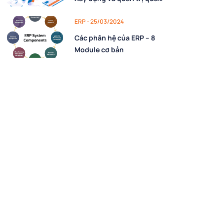
hệ khách hàng bằng công
nghệ
ERP - 25/03/2024
Các phân hệ của ERP – 8
Module cơ bản