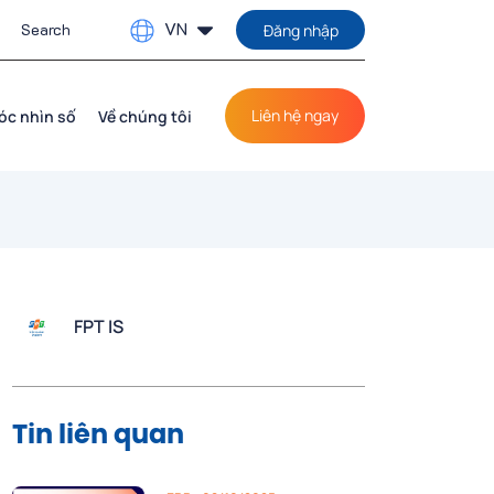
VN
Đăng nhập
Liên hệ ngay
óc nhìn số
Về chúng tôi
FPT IS
Tin liên quan