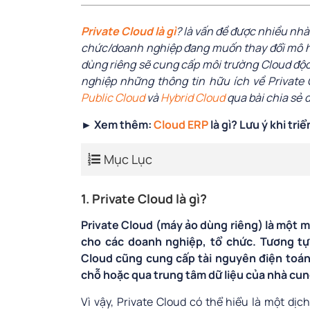
Private Cloud là gì
?
là vấn đề được nhiều nhà
chức/doanh nghiệp đang muốn thay đổi mô hì
dùng riêng sẽ cung cấp môi trường Cloud độc
nghiệp những thông tin hữu ích về Private
Public Cloud
và
Hybrid Cloud
qua bài chia sẻ d
► Xem thêm:
Cloud ERP
là gì? Lưu ý khi tr
Mục Lục
1. Private Cloud là gì?
Private Cloud (máy ảo dùng riêng) là một 
cho các doanh nghiệp, tổ chức. Tương tự
Cloud cũng cung cấp tài nguyên điện toán 
chỗ hoặc qua trung tâm dữ liệu của nhà cun
Vì vậy, Private Cloud có thể hiểu là một dị