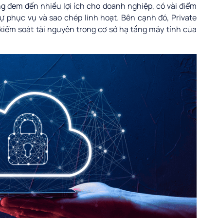
g đem đến nhiều lợi ích cho doanh nghiệp, có vài điểm
ự phục vụ và sao chép linh hoạt. Bên cạnh đó, Private
kiểm soát tài nguyên trong cơ sở hạ tầng máy tính của