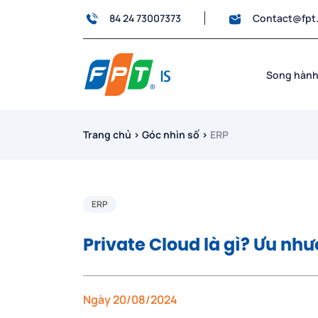
84 24 73007373
Contact@fpt
Song hành
Trang chủ
›
Góc nhìn số
›
ERP
ERP
Private Cloud là gì? Ưu nh
Ngày 20/08/2024