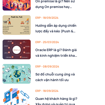
On premise là gì? Nên sử
dụng On premise hay
Cloud
ERP - 18/09/2024
Hướng dẫn áp dụng chiến
lược đẩy và kéo (Push &
Pull) trong chuỗi cung
ứng
ERP - 25/03/2024
Oracle ERP là gì? Đánh giá
và kinh nghiệm triển khai
Oracle ERP
ERP - 08/09/2024
Sơ đồ chuỗi cung ứng và
cách vận hành tối ưu
ERP - 18/09/2024
Quan hệ khách hàng là gì?
Xây dựng và quản trị quan