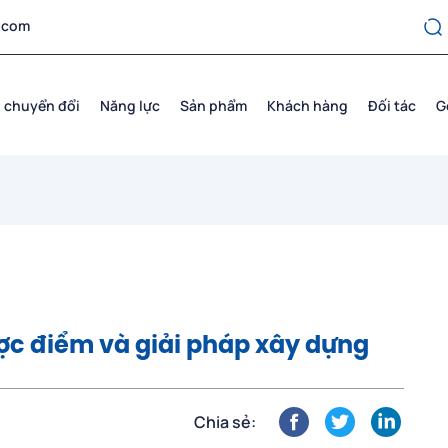
.com
 chuyển đổi
Năng lực
Sản phẩm
Khách hàng
Đối tác
G
ược điểm và giải pháp xây dựng
Chia sẻ: