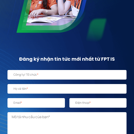
Đăng ký nhận tin tức mới nhất từ FPT IS
Công ty/ Tổ chức
*
Họ và tên
*
Email
*
Điện thoại
*
Mô tả nhu cầu
*