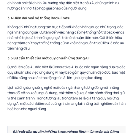
chính và phi tài chính. Xu hướng này, đặc biệt ở châu Á, chứng minh xu
hướng cần 1 nơi tập hợp giải pháp của người dùng.
3.4
Hiện đại hoá hệ thống Back-Ends:
Không chỉ những tương tác trực tiếp với khách hàng được chú trọng, các
ngân hàng cũng sẽ lưu tâm đến việc nâng cấp hệ thống hỗ trợ back-ends
nhằm hỗ trợ quá trình ứng dụng AI trở nên thuận tiện hơn. Cải thiện hiệu
năng thậm chí thay thế hệ thống cũ và khả năng quản trị dữ liệu là các ưu
tiên hàng đầu
3.5
Sự cần thiết của một quy chuẩn ứng dụng AI:
Sự nổi lên của AI, đặc biệt là Generative AI buộc các ngân hàng đưa ra các
quy chuẩn cho việc ứng dụng AI này bao gồm quy chuẩn đạo đức, bảo mật
dữ liệu cũng như các tác động của AI lên lực lượng lao động
Lịch sử ứng dụng công nghệ mới của ngân hàng tương đồng với những
thay đổi về nhu cầu người dùng, cải thiện hiệu quả vận hành đồng thời giữ
vị thế cạnh tranh. Trong tương lai, trọng tâm sẽ là gia tăng quy mô ứng
dụng AI một cách kiểm soát cũng như mang lại những trải nghiệm cá nhân
hoá hơn cho người dùng.
Bài viết độc quyền bởi Ông
Lương Ngọc Bình –
Chuyên gia Công