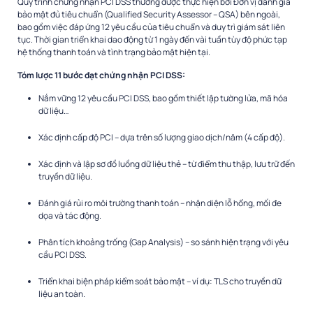
Quy trình chứng nhận PCI DSS thường được thực hiện bởi Đơn vị đánh giá
bảo mật đủ tiêu chuẩn (Qualified Security Assessor – QSA) bên ngoài,
bao gồm việc đáp ứng 12 yêu cầu của tiêu chuẩn và duy trì giám sát liên
tục. Thời gian triển khai dao động từ 1 ngày đến vài tuần tùy độ phức tạp
hệ thống thanh toán và tình trạng bảo mật hiện tại.
Tóm lược 11 bước đạt chứng nhận PCI DSS:
Nắm vững 12 yêu cầu PCI DSS, bao gồm thiết lập tường lửa, mã hóa
dữ liệu…
Xác định cấp độ PCI – dựa trên số lượng giao dịch/năm (4 cấp độ).
Xác định và lập sơ đồ luồng dữ liệu thẻ – từ điểm thu thập, lưu trữ đến
truyền dữ liệu.
Đánh giá rủi ro môi trường thanh toán – nhận diện lỗ hổng, mối đe
dọa và tác động.
Phân tích khoảng trống (Gap Analysis) – so sánh hiện trạng với yêu
cầu PCI DSS.
Triển khai biện pháp kiểm soát bảo mật – ví dụ: TLS cho truyền dữ
liệu an toàn.