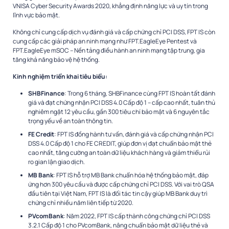
VNISA Cyber Security Awards 2020, khẳng định năng lực và uy tín trong
lĩnh vực bảo mật.
Không chỉ cung cấp dịch vụ đánh giá và cấp chứng chỉ PCI DSS, FPT IS còn
cung cấp các giải pháp an ninh mạng như FPT.EagleEye Pentest và
FPT.EagleEye mSOC – Nền tảng điều hành an ninh mạng tập trung, gia
tăng khả năng bảo vệ hệ thống.
Kinh nghiệm triển khai tiêu biểu:
SHBFinance
: Trong 6 tháng, SHBFinance cùng FPT IS hoàn tất đánh
giá và đạt chứng nhận PCI DSS 4.0 Cấp độ 1 – cấp cao nhất, tuân thủ
nghiêm ngặt 12 yêu cầu, gần 300 tiêu chí bảo mật và 6 nguyên tắc
trọng yếu về an toàn thông tin.
FE Credit
: FPT IS đồng hành tư vấn, đánh giá và cấp chứng nhận PCI
DSS 4.0 Cấp độ 1 cho FE CREDIT, giúp đơn vị đạt chuẩn bảo mật thẻ
cao nhất, tăng cường an toàn dữ liệu khách hàng và giảm thiểu rủi
ro gian lận giao dịch.
MB Bank
: FPT IS hỗ trợ MB Bank chuẩn hóa hệ thống bảo mật, đáp
ứng hơn 300 yêu cầu và được cấp chứng chỉ PCI DSS. Với vai trò QSA
đầu tiên tại Việt Nam, FPT IS là đối tác tin cậy giúp MB Bank duy trì
chứng chỉ nhiều năm liên tiếp từ 2020.
PVcomBank
: Năm 2022, FPT IS cấp thành công chứng chỉ PCI DSS
3.2.1 Cấp độ 1 cho PVcomBank, nâng chuẩn bảo mật dữ liệu thẻ và