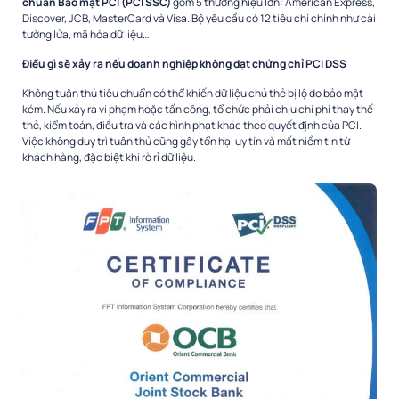
chuẩn Bảo mật PCI (PCI SSC)
gồm 5 thương hiệu lớn: American Express,
Discover, JCB, MasterCard và Visa. Bộ yêu cầu có 12 tiêu chí chính như cài
tường lửa, mã hóa dữ liệu…
Điều gì sẽ xảy ra nếu doanh nghiệp không đạt chứng chỉ PCI DSS
Không tuân thủ tiêu chuẩn có thể khiến dữ liệu chủ thẻ bị lộ do bảo mật
kém. Nếu xảy ra vi phạm hoặc tấn công, tổ chức phải chịu chi phí thay thế
thẻ, kiểm toán, điều tra và các hình phạt khác theo quyết định của PCI.
Việc không duy trì tuân thủ cũng gây tổn hại uy tín và mất niềm tin từ
khách hàng, đặc biệt khi rò rỉ dữ liệu.