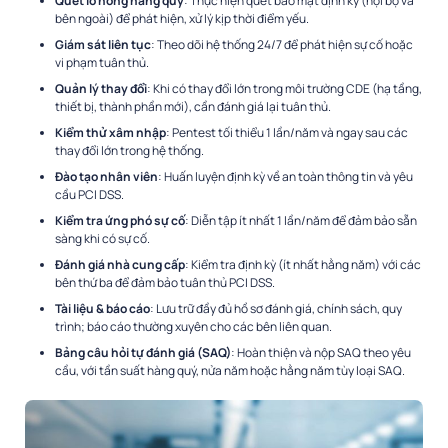
Quét lỗ hổng hàng quý
: Thực hiện quét bảo mật định kỳ (nội bộ và
bên ngoài) để phát hiện, xử lý kịp thời điểm yếu.
Giám sát liên tục
: Theo dõi hệ thống 24/7 để phát hiện sự cố hoặc
vi phạm tuân thủ.
Quản lý thay đổi
: Khi có thay đổi lớn trong môi trường CDE (hạ tầng,
thiết bị, thành phần mới), cần đánh giá lại tuân thủ.
Kiểm thử xâm nhập
: Pentest tối thiểu 1 lần/năm và ngay sau các
thay đổi lớn trong hệ thống.
Đào tạo nhân viên
: Huấn luyện định kỳ về an toàn thông tin và yêu
cầu PCI DSS.
Kiểm tra ứng phó sự cố
: Diễn tập ít nhất 1 lần/năm để đảm bảo sẵn
sàng khi có sự cố.
Đánh giá nhà cung cấp
: Kiểm tra định kỳ (ít nhất hằng năm) với các
bên thứ ba để đảm bảo tuân thủ PCI DSS.
Tài liệu & báo cáo
: Lưu trữ đầy đủ hồ sơ đánh giá, chính sách, quy
trình; báo cáo thường xuyên cho các bên liên quan.
Bảng câu hỏi tự đánh giá (SAQ)
: Hoàn thiện và nộp SAQ theo yêu
cầu, với tần suất hàng quý, nửa năm hoặc hằng năm tùy loại SAQ.