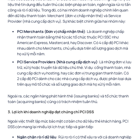
liệu thẻ tín dụng đều tuân thủ các biện pháp an toàn, ngăn ngừa rủi ro tấn
công và rò rỉ dữ liệu. Trong đó, có hai nhóm doanh nghiệp chính liên quan
đến dữ liệu thanh toán: Merchant (đơn vị chấp nhận thẻ) và Service
Provider (nhà cung cấp dịch vụ). Sự khác biệt chính giữa hai nhóm này:
PCI Merchants (Đơn vị chấp nhận thẻ)
: Là doanh nghiệp chấp
nhận thanh toán bằng thẻ từ các tổ chức thuộc PCI SSC như
American Express, Mastercard, hay Discover. Có 4 cấp độ PCI khác
nhau dành cho Merchants, chủ yếu dựa trên số lượng giao dịch mà
họ xử lý mỗi năm.
PCI Service Providers (Nhà cung cấp dịch vụ)
: Là những đơn vị lưu
trữ, xử lý hoặc truyền tải dữ liệu chủ thẻ. Ví dụ: cổng thanh toán, nhà
cung cấp dịch vụ hosting, hay các đơn vị trung gian thanh toán. Có
2 cấp độ PCI dành cho các nhà cung cấp dịch vụ, được phân loại dựa
trên quy mô tổ chức và số lượng giao dịch mà họ xử lý mỗi năm.
Ngoài ra, các ngân hàng phát hành thẻ (issuing banks) và tổ chức thanh
toán (acquiring banks) cũng có trách nhiệm tuân thủ.
3. Lợi ích khi doanh nghiệp đạt chứng chỉ PCI DSS
Ngoài việc thiết lập mức bảo mật cơ bản cho dữ liệu thẻ khách hàng, PCI
DSS còn mang lại nhiều lợi ích trực tiếp và gián tiếp:
Ngăn chặn rò rỉ dữ liệu
: Rủi ro rò rỉ có thể xảy ra với cả doanh nghiệp