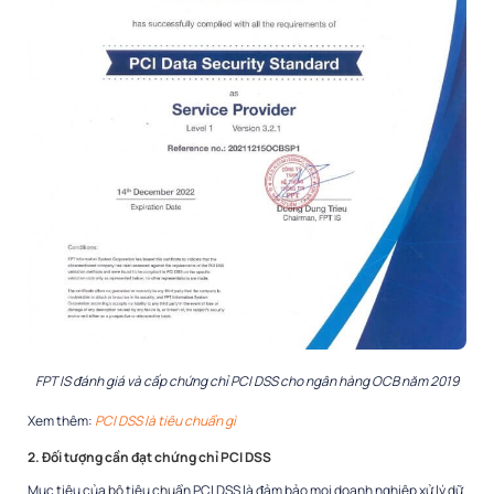
FPT IS đánh giá và cấp chứng chỉ PCI DSS cho ngân hàng OCB năm 2019
Xem thêm:
PCI DSS là tiêu chuẩn gì
2. Đối tượng cần đạt chứng chỉ PCI DSS
Mục tiêu của bộ tiêu chuẩn PCI DSS là đảm bảo mọi doanh nghiệp xử lý dữ