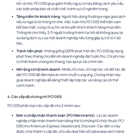
lớn và nhỏ. PCI DSS giúp giảm thiểu nguy cơ này bằng cách yêu cầu
các biện pháp bảo vệ chặt chẽ, tránh sự cố nghiêm trọng.
Tăng niềm tin khách hàng
: Người tiêu dùng thường e ngại giao dịch
nếu lo ngại bị lộ thông tin thẻ. Việc tuân thủ PCI DSS thể hiện cam
kết bảo mật, củng cố uy tín và khuyến khích khách hàng mua sắm.
Thống kê cho thấy, 2/3 người trưởng thành tại Mỹ sẽ không quay lại
sử dụng dịch vụ của một doanh nghiệp nếu từng gặp sự cố rò rỉ dữ
liệu.
Tránh tiền phạt
: Không giống GDPR phạt một lần, PCI DSS áp dụng
phạt theo tháng cho đến khi doanh nghiệp đạt tuân thủ. Chi phí này
có thể nhanh chóng leo thang, tạo áp lực tài chính lớn.
Mở rộng cơ hội kinh doanh:
Nhiều tổ chức chỉ hợp tác với đối tác đã
đạt PCI DSS để đảm bảo an ninh chuỗi cung ứng. Chứng nhận này
giúp doanh nghiệp dễ dàng thiết lập hợp tác và nâng cao lợi thế
cạnh tranh.
4. Các cấp độ chứng chỉ PCI DSS
PCI DSS phân loại các cấp độ cho 2 nhóm sau:
Đơn vị chấp nhận thanh toán (PCI Merchants)
: Là các doanh
nghiệp chấp nhận thanh toán bằng thẻ từ những tổ chức thuộc PCI
DSS như American Express, Mastercard, Discover. Các đơn vị này
được chia thành 4 cấp độ, chủ yếu dựa trên số lượng giao dịch hàng