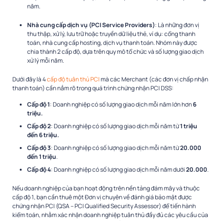
năm.
Nhà cung cấp dịch vụ (PCI Service Providers)
: Là những đơn vị
thu thập, xử lý, lưu trữ hoặc truyền dữ liệu thẻ, ví dụ: cổng thanh
toán, nhà cung cấp hosting, dịch vụ thanh toán. Nhóm này được
chia thành 2 cấp độ, dựa trên quy mô tổ chức và số lượng giao dịch
xử lý mỗi năm.
Dưới đây là 4
cấp độ tuân thủ PCI
mà các Merchant (các đơn vị chấp nhận
thanh toán) cần nắm rõ trong quá trình chứng nhận PCI DSS:
Cấp độ 1
: Doanh nghiệp có số lượng giao dịch mỗi năm lớn hơn
6
triệu.
Cấp độ 2
: Doanh nghiệp có số lượng giao dịch mỗi năm từ
1 triệu
đến 6 triệu.
Cấp độ 3
: Doanh nghiệp có số lượng giao dịch mỗi năm từ
20.000
đến 1 triệu
.
Cấp độ 4
: Doanh nghiệp có số lượng giao dịch mỗi năm dưới
20.000
.
Nếu doanh nghiệp của bạn hoạt động trên nền tảng đám mây và thuộc
cấp độ 1, bạn cần thuê một Đơn vị chuyên về đánh giá bảo mật được
chứng nhận PCI (QSA – PCI Qualified Security Assessor) để tiến hành
kiểm toán, nhằm xác nhận doanh nghiệp tuân thủ đầy đủ các yêu cầu của