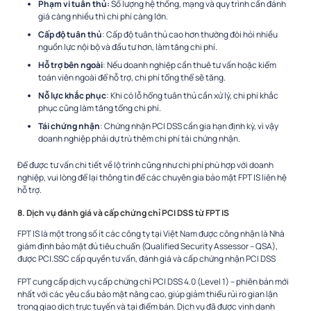
Phạm vi tuân thủ:
Số lượng hệ thống, mạng và quy trình cần đánh
giá càng nhiều thì chi phí càng lớn.
Cấp độ tuân thủ
: Cấp độ tuân thủ cao hơn thường đòi hỏi nhiều
nguồn lực nội bộ và đầu tư hơn, làm tăng chi phí.
Hỗ trợ bên ngoài
: Nếu doanh nghiệp cần thuê tư vấn hoặc kiểm
toán viên ngoài để hỗ trợ, chi phí tổng thể sẽ tăng.
Nỗ lực khắc phục
: Khi có lỗ hổng tuân thủ cần xử lý, chi phí khắc
phục cũng làm tăng tổng chi phí.
Tái chứng nhận
: Chứng nhận PCI DSS cần gia hạn định kỳ, vì vậy
doanh nghiệp phải dự trù thêm chi phí tái chứng nhận.
Để được tư vấn chi tiết về lộ trình cũng như chi phí phù hợp với doanh
nghiệp, vui lòng để lại thông tin để các chuyên gia bảo mật FPT IS liên hệ
hỗ trợ.
8. Dịch vụ đánh giá và cấp chứng chỉ PCI DSS từ FPT IS
FPT IS là một trong số ít các công ty tại Việt Nam được công nhận là Nhà
giám định bảo mật đủ tiêu chuẩn (Qualified Security Assessor – QSA),
được PCI.SSC cấp quyền tư vấn, đánh giá và cấp chứng nhận PCI DSS
FPT cung cấp dịch vụ cấp chứng chỉ PCI DSS 4.0 (Level 1) – phiên bản mới
nhất với các yêu cầu bảo mật nâng cao, giúp giảm thiểu rủi ro gian lận
trong giao dịch trực tuyến và tại điểm bán. Dịch vụ đã được vinh danh