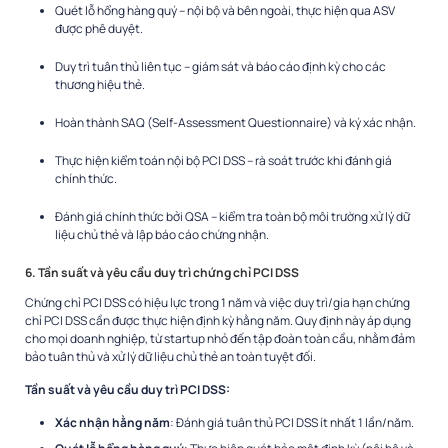
Quét lỗ hổng hàng quý – nội bộ và bên ngoài, thực hiện qua ASV
được phê duyệt.
Duy trì tuân thủ liên tục – giám sát và báo cáo định kỳ cho các
thương hiệu thẻ.
Hoàn thành SAQ (Self-Assessment Questionnaire) và ký xác nhận.
Thực hiện kiểm toán nội bộ PCI DSS – rà soát trước khi đánh giá
chính thức.
Đánh giá chính thức bởi QSA – kiểm tra toàn bộ môi trường xử lý dữ
liệu chủ thẻ và lập báo cáo chứng nhận.
6. Tần suất và yêu cầu duy trì chứng chỉ PCI DSS
Chứng chỉ PCI DSS có hiệu lực trong 1 năm và việc duy trì/gia hạn chứng
chỉ PCI DSS cần được thực hiện định kỳ hằng năm. Quy định này áp dụng
cho mọi doanh nghiệp, từ startup nhỏ đến tập đoàn toàn cầu, nhằm đảm
bảo tuân thủ và xử lý dữ liệu chủ thẻ an toàn tuyệt đối.
Tần suất và yêu cầu duy trì PCI DSS:
Xác nhận hằng năm
: Đánh giá tuân thủ PCI DSS ít nhất 1 lần/năm.