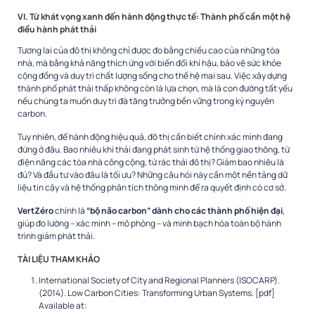
VI. Từ khát vọng xanh đến hành động thực tế: Thành phố cần một hệ
điều hành phát thải
Tương lai của đô thị không chỉ được đo bằng chiều cao của những tòa
nhà, mà bằng khả năng thích ứng với biến đổi khí hậu, bảo vệ sức khỏe
cộng đồng và duy trì chất lượng sống cho thế hệ mai sau. Việc xây dựng
thành phố phát thải thấp không còn là lựa chọn, mà là con đường tất yếu
nếu chúng ta muốn duy trì đà tăng trưởng bền vững trong kỷ nguyên
carbon.
Tuy nhiên, để hành động hiệu quả, đô thị cần biết chính xác mình đang
đứng ở đâu. Bao nhiêu khí thải đang phát sinh từ hệ thống giao thông, từ
điện năng các tòa nhà công cộng, từ rác thải đô thị? Giảm bao nhiêu là
đủ? Và đầu tư vào đâu là tối ưu? Những câu hỏi này cần một nền tảng dữ
liệu tin cậy và hệ thống phân tích thông minh để ra quyết định có cơ sở.
VertZéro
chính là
“bộ não carbon” dành cho các thành phố hiện đại
,
giúp đo lường – xác minh – mô phỏng – và minh bạch hóa toàn bộ hành
trình giảm phát thải.
TÀI LIỆU THAM KHẢO
International Society of City and Regional Planners (ISOCARP).
(2014).
Low Carbon Cities: Transforming Urban Systems
. [pdf]
Available at: