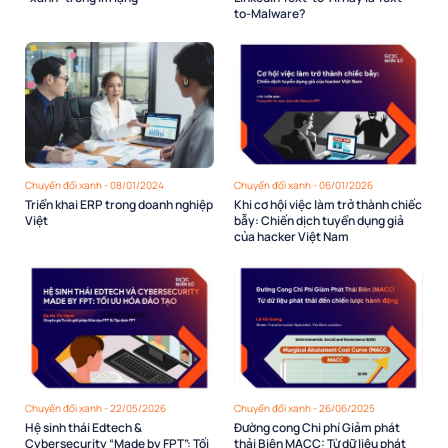
to-Malware?
Chuyển đổi xanh - 08/01/2024
Chuyển đổi xanh - 06/01/2026
Triển khai ERP trong doanh nghiệp
Khi cơ hội việc làm trở thành chiếc
Việt
bẫy: Chiến dịch tuyển dụng giả
của hacker Việt Nam
Chuyển đổi xanh - 22/05/2026
Chuyển đổi xanh - 26/06/2025
Hệ sinh thái Edtech &
Đường cong Chi phí Giảm phát
Cybersecurity “Made by FPT”: Tối
thải Biên MACC: Từ dữ liệu phát