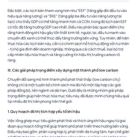
Đặc biệt, các kịch bản tham vọng hơn như “EEF” (tăng gấp đôi đầu tư vào
hiệu quả năng lượng) và “3RE” (tăng gấp ba đầu tư vào năng lượng tái
tạo) cho thấy GDP có thể tăng nhanh hơn cả CON, trong đó kịch bản EEF
có tốc độ tăng trưởng GDP cao nhất. Điều này phản bác quan điểm cho
rằng hành động khí hậu gây tổn thất kinh tế; ngược lại, đầu tư mạnh vào
chuyển đổi xanh có thể thúc đẩy tăng trưởng bền vững. Tuy nhiên, để hiện
thực hóa các kịch bản này, cần có chính sách hỗ trợ huy động vốn tư nhân
– từ hộ gia đình đến doanh nghiệp, thông qua cải cách thuế, loại bỏ trợ
cấp nhiên liệu hóa thạch và tăng cường tín hiệu thị trường carbon rõ
ràng.
III. Các giải pháp trọng điểm xây dựng một thành phố low carbon
Chuyển đổi sang mô hình thành phố phát thải thấp (low carbon city)
không chỉ là một tuyên bố chính sách mà đòi hỏi một tập hợp các giải
pháp đồng bộ, liên ngành và dài hạn. Dưới đây là những nhóm giải pháp
trọng điểm giúp hiện thực hóa mục tiêu này, đã được minh chứng hiệu quả
tại nhiều đô thị tiên phong trên thế giới.
1.Quy hoạch đô thị tích hợp yếu tố khí hậu
Việc lồng ghép mục tiêu giảm phát thải và thích ứng khí hậu ngay từ giai
đoạn quy hoạch tổng thể giúp thành phố phát triển theo hướng bền vững.
Điều này bao gồm: phân vùng hợp lý, phát triển đa trung tâm, hạn chế giãn