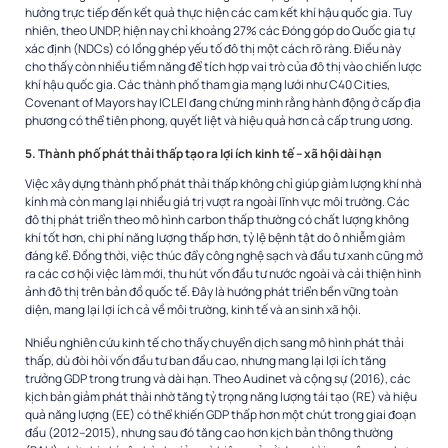
hưởng trực tiếp đến kết quả thực hiện các cam kết khí hậu quốc gia. Tuy
nhiên, theo UNDP, hiện nay chỉ khoảng 27% các Đóng góp do Quốc gia tự
xác định (NDCs) có lồng ghép yếu tố đô thị một cách rõ ràng. Điều này
cho thấy còn nhiều tiềm năng để tích hợp vai trò của đô thị vào chiến lược
khí hậu quốc gia. Các thành phố tham gia mạng lưới như C40 Cities,
Covenant of Mayors hay ICLEI đang chứng minh rằng hành động ở cấp địa
phương có thể tiên phong, quyết liệt và hiệu quả hơn cả cấp trung ương.
5. Thành phố phát thải thấp tạo ra lợi ích kinh tế – xã hội dài hạn
Việc xây dựng thành phố phát thải thấp không chỉ giúp giảm lượng khí nhà
kính mà còn mang lại nhiều giá trị vượt ra ngoài lĩnh vực môi trường. Các
đô thị phát triển theo mô hình carbon thấp thường có chất lượng không
khí tốt hơn, chi phí năng lượng thấp hơn, tỷ lệ bệnh tật do ô nhiễm giảm
đáng kể. Đồng thời, việc thúc đẩy công nghệ sạch và đầu tư xanh cũng mở
ra các cơ hội việc làm mới, thu hút vốn đầu tư nước ngoài và cải thiện hình
ảnh đô thị trên bản đồ quốc tế. Đây là hướng phát triển bền vững toàn
diện, mang lại lợi ích cả về môi trường, kinh tế và an sinh xã hội.
Nhiều nghiên cứu kinh tế cho thấy chuyển dịch sang mô hình phát thải
thấp, dù đòi hỏi vốn đầu tư ban đầu cao, nhưng mang lại lợi ích tăng
trưởng GDP trong trung và dài hạn. Theo Audinet và cộng sự (2016), các
kịch bản giảm phát thải nhờ tăng tỷ trọng năng lượng tái tạo (RE) và hiệu
quả năng lượng (EE) có thể khiến GDP thấp hơn một chút trong giai đoạn
đầu (2012–2015), nhưng sau đó tăng cao hơn kịch bản thông thường