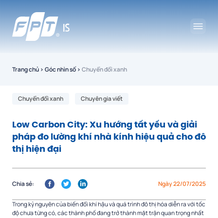
Trang chủ
›
Góc nhìn số
›
Chuyển đổi xanh
Chuyển đổi xanh
Chuyên gia viết
Low Carbon City: Xu hướng tất yếu và giải
pháp đo lường khí nhà kính hiệu quả cho đô
thị hiện đại
Chia sẻ:
Ngày 22/07/2025
Trong kỷ nguyên của biến đổi khí hậu và quá trình đô thị hóa diễn ra với tốc
độ chưa từng có, các thành phố đang trở thành mặt trận quan trọng nhất