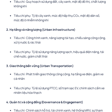
Tiêu chí: Quy hoạch sử dụng đất, cây xanh, mật độ đô thị, chất lượng
không khí
Tiêu chí phụ: Tỷ lệ cây xanh, mức độ hấp thụ CO₂, mật độ dân số,
mức độ ô nhiễm không khí
2. Hạ tầng và năng lượng (Urban Infrastructure)
Tiêu chí: Công trình xanh, năng lượng tái tạo, chiếu sáng công cộng,
xử lý nước & rác thải
Tiêu chí phụ: Tỷ lệ sử dụng năng lượng sạch, hiệu quả điện năng, tái
chế nước, giảm chất thải
3. Giao thông bền vững (Urban Transportation)
Tiêu chí: Phát triển giao thông công cộng, hạ tầng xe điện, giảm xe
cá nhân
Tiêu chí phụ: Tỷ lệ sử dụng PTCC, số trạm sạc EV, chính sách cấm xe
nhiên liệu hóa thạch
4. Quản trị và cộng đồng (Governance & Engagement)
Tiêu chí: Chính sách hỗ trợ, tài chính xanh, hệ thống MRV, sự tham