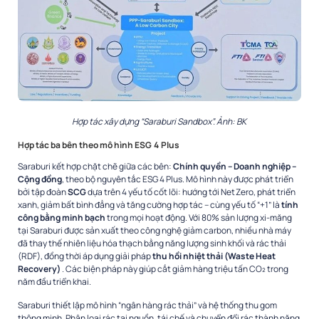
Hợp tác xây dựng “Saraburi Sandbox”. Ảnh: BK
Hợp tác ba bên theo mô hình ESG 4 Plus
Saraburi kết hợp chặt chẽ giữa các bên:
Chính quyền – Doanh nghiệp –
Cộng đồng
, theo bộ nguyên tắc ESG 4 Plus. Mô hình này được phát triển
bởi tập đoàn
SCG
dựa trên 4 yếu tố cốt lõi: hướng tới Net Zero, phát triển
xanh, giảm bất bình đẳng và tăng cường hợp tác – cùng yếu tố “+1” là
tính
công bằng minh bạch
trong mọi hoạt động. Với 80% sản lượng xi-măng
tại Saraburi được sản xuất theo công nghệ giảm carbon, nhiều nhà máy
đã thay thế nhiên liệu hóa thạch bằng năng lượng sinh khối và rác thải
(RDF), đồng thời áp dụng giải pháp
thu hồi nhiệt thải (Waste Heat
Recovery)
. Các biện pháp này giúp cắt giảm hàng triệu tấn CO₂ trong
năm đầu triển khai.
Saraburi thiết lập mô hình “ngân hàng rác thải” và hệ thống thu gom
thông minh. Phân loại rác tại nguồn, tái chế và chuyển đổi rác thành năng