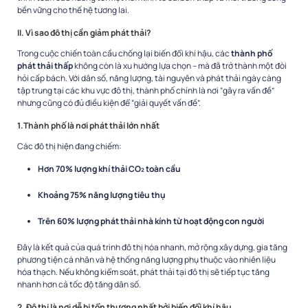
bền vững cho thế hệ tương lai.
II. Vì sao đô thị cần giảm phát thải?
Trong cuộc chiến toàn cầu chống lại biến đổi khí hậu, các
thành phố
phát thải thấp
không còn là xu hướng lựa chọn – mà đã trở thành một đòi
hỏi cấp bách. Với dân số, năng lượng, tài nguyên và phát thải ngày càng
tập trung tại các khu vực đô thị, thành phố chính là nơi “gây ra vấn đề”
nhưng cũng có đủ điều kiện để “giải quyết vấn đề”.
1.Thành phố là nơi phát thải lớn nhất
Các đô thị hiện đang chiếm:
Hơn 70% lượng khí thải CO₂ toàn cầu
Khoảng 75% năng lượng tiêu thụ
Trên 60% lượng phát thải nhà kính từ hoạt động con người
Đây là kết quả của quá trình đô thị hóa nhanh, mở rộng xây dựng, gia tăng
phương tiện cá nhân và hệ thống năng lượng phụ thuộc vào nhiên liệu
hóa thạch. Nếu không kiểm soát, phát thải tại đô thị sẽ tiếp tục tăng
nhanh hơn cả tốc độ tăng dân số.
2. Đô thị là nơi dễ bị tổn thương nhất bởi biến đổi khí hậu