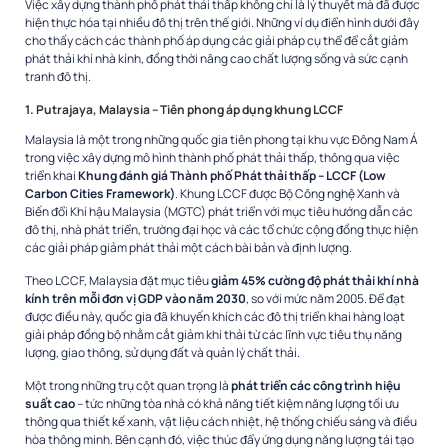
Việc xây dựng thành phố phát thải thấp không chỉ là lý thuyết mà đã được
hiện thực hóa tại nhiều đô thị trên thế giới. Những ví dụ điển hình dưới đây
cho thấy cách các thành phố áp dụng các giải pháp cụ thể để cắt giảm
phát thải khí nhà kính, đồng thời nâng cao chất lượng sống và sức cạnh
tranh đô thị.
1. Putrajaya, Malaysia – Tiên phong áp dụng khung LCCF
Malaysia là một trong những quốc gia tiên phong tại khu vực Đông Nam Á
trong việc xây dựng mô hình thành phố phát thải thấp, thông qua việc
triển khai
Khung đánh giá Thành phố Phát thải thấp – LCCF (Low
Carbon Cities Framework)
. Khung LCCF được Bộ Công nghệ Xanh và
Biến đổi Khí hậu Malaysia (MGTC) phát triển với mục tiêu hướng dẫn các
đô thị, nhà phát triển, trường đại học và các tổ chức cộng đồng thực hiện
các giải pháp giảm phát thải một cách bài bản và định lượng.
Theo LCCF, Malaysia đặt mục tiêu
giảm 45% cường độ phát thải khí nhà
kính trên mỗi đơn vị GDP vào năm 2030
, so với mức năm 2005. Để đạt
được điều này, quốc gia đã khuyến khích các đô thị triển khai hàng loạt
giải pháp đồng bộ nhằm cắt giảm khí thải từ các lĩnh vực tiêu thụ năng
lượng, giao thông, sử dụng đất và quản lý chất thải.
Một trong những trụ cột quan trọng là
phát triển các công trình hiệu
suất cao
– tức những tòa nhà có khả năng tiết kiệm năng lượng tối ưu
thông qua thiết kế xanh, vật liệu cách nhiệt, hệ thống chiếu sáng và điều
hòa thông minh. Bên cạnh đó, việc thúc đẩy ứng dụng năng lượng tái tạo