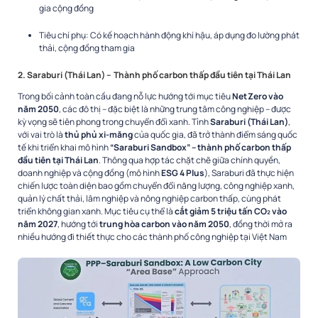
gia cộng đồng
Tiêu chí phụ: Có kế hoạch hành động khí hậu, áp dụng đo lường phát
thải, cộng đồng tham gia
2
.
Saraburi (Thái Lan)
–
Thành phố carbon thấp đầu tiên tại Thái Lan
Trong bối cảnh toàn cầu đang nỗ lực hướng tới mục tiêu
Net Zero vào
năm 2050
, các đô thị – đặc biệt là những trung tâm công nghiệp – được
kỳ vọng sẽ tiên phong trong chuyển đổi xanh. Tỉnh
Saraburi (Thái Lan)
,
với vai trò là
thủ phủ xi-măng
của quốc gia, đã trở thành điểm sáng quốc
tế khi triển khai mô hình
“Saraburi Sandbox” – thành phố carbon thấp
đầu tiên tại Thái Lan
. Thông qua hợp tác chặt chẽ giữa chính quyền,
doanh nghiệp và cộng đồng (mô hình
ESG 4 Plus
), Saraburi đã thực hiện
chiến lược toàn diện bao gồm chuyển đổi năng lượng, công nghiệp xanh,
quản lý chất thải, lâm nghiệp và nông nghiệp carbon thấp, cùng phát
triển không gian xanh. Mục tiêu cụ thể là
cắt giảm 5 triệu tấn CO₂ vào
năm 2027
, hướng tới
trung hòa carbon vào năm 2050
, đồng thời mở ra
nhiều hướng đi thiết thực cho các thành phố công nghiệp tại Việt Nam