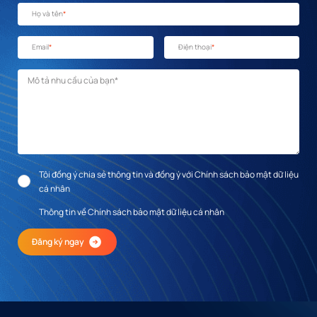
Họ và tên
*
Email
*
Điện thoại
*
Mô tả nhu cầu
*
Tôi đồng ý chia sẻ thông tin và đồng ý với Chính sách bảo mật dữ liệu
cá nhân
Thông tin về Chính sách bảo mật dữ liệu cá nhân
Đăng ký ngay