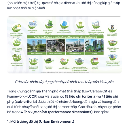
(như điện mặt trời) tại quy mô hộ gia đình và khu đô thị cũng giúp giảm áp
lực phát thải từ điện lưới.
Các biện pháp xây dựng thành phố phát thải thấp của Malaysia
Trong Khung đánh giá Thành phố Phát thải thấp (Low Carbon Cities
Framework –
LCCF
) của Malaysia, có
15 tiêu chí (criteria)
và
41 tiêu chí
phụ (sub-criteria)
được thiết kế nhằm đo lường, đánh giá và hướng dẫn
quá trình chuyển đổi sang đô thị carbon thấp. Các tiêu chí này được phân
bổ trong
4 lĩnh vực chính (performance dimensions)
, bao gồm:
1. Môi trường đô thị (Urban Environment)