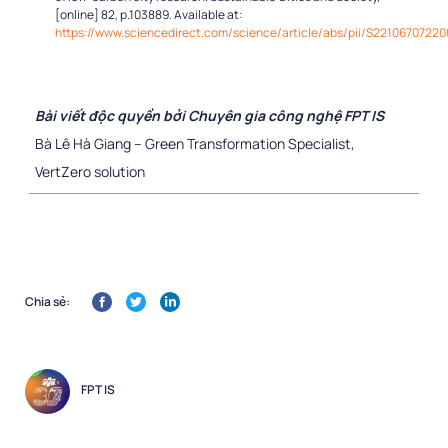
[online] 82, p.103889. Available at:
https://www.sciencedirect.com/science/article/abs/pii/S2210670722
Bài viết độc quyền bởi Chuyên gia công nghệ FPT IS
Bà Lê Hà Giang – Green Transformation Specialist,
VertZero solution
Chia sẻ:
FPT IS