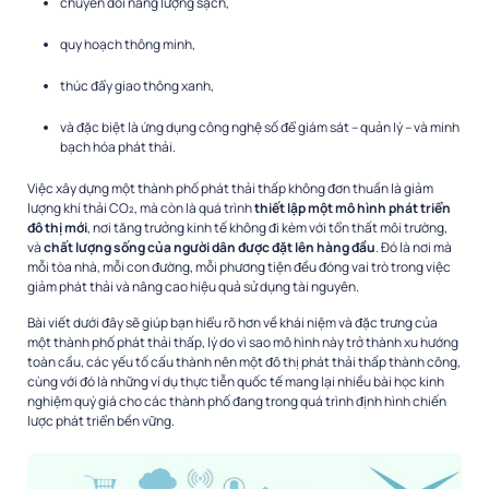
chuyển đổi năng lượng sạch,
quy hoạch thông minh,
thúc đẩy giao thông xanh,
và đặc biệt là ứng dụng công nghệ số để giám sát – quản lý – và minh
bạch hóa phát thải.
Việc xây dựng một thành phố phát thải thấp không đơn thuần là giảm
lượng khí thải CO₂, mà còn là quá trình
thiết lập một mô hình phát triển
đô thị mới
, nơi tăng trưởng kinh tế không đi kèm với tổn thất môi trường,
và
chất lượng sống của người dân được đặt lên hàng đầu
. Đó là nơi mà
mỗi tòa nhà, mỗi con đường, mỗi phương tiện đều đóng vai trò trong việc
giảm phát thải và nâng cao hiệu quả sử dụng tài nguyên.
Bài viết dưới đây sẽ giúp bạn hiểu rõ hơn về khái niệm và đặc trưng của
một thành phố phát thải thấp, lý do vì sao mô hình này trở thành xu hướng
toàn cầu, các yếu tố cấu thành nên một đô thị phát thải thấp thành công,
cùng với đó là những ví dụ thực tiễn quốc tế mang lại nhiều bài học kinh
nghiệm quý giá cho các thành phố đang trong quá trình định hình chiến
lược phát triển bền vững.