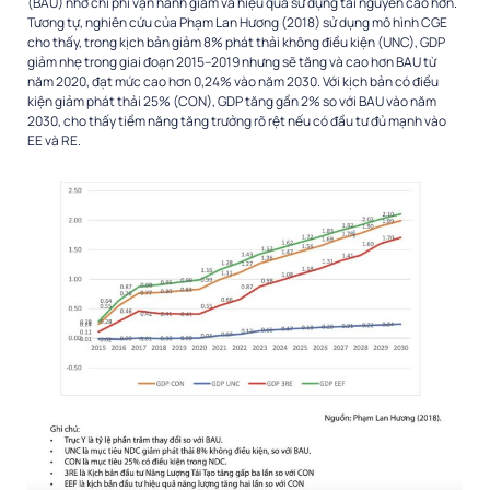
(BAU) nhờ chi phí vận hành giảm và hiệu quả sử dụng tài nguyên cao hơn.
Tương tự, nghiên cứu của Phạm Lan Hương (2018) sử dụng mô hình CGE
cho thấy, trong kịch bản giảm 8% phát thải không điều kiện (UNC), GDP
giảm nhẹ trong giai đoạn 2015–2019 nhưng sẽ tăng và cao hơn BAU từ
năm 2020, đạt mức cao hơn 0,24% vào năm 2030. Với kịch bản có điều
kiện giảm phát thải 25% (CON), GDP tăng gần 2% so với BAU vào năm
2030, cho thấy tiềm năng tăng trưởng rõ rệt nếu có đầu tư đủ mạnh vào
EE và RE.