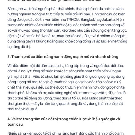
Bên cạnh vai trò là nguồn phát thải chính, thành phố còn là nơi chịu ảnh
hưởng nghiêm trọng và trực tiếp từ biến đổi khí hậu. Tình trạng nước biển
dâng đe dọa các đô thị ven biển như TP.HCM, Bangkok hay Jakarta. Hiện
tượng đảo nhiệt đô thị khiến nhiệt độ tại các thành phố cao hơn đáng kể
so với khu vực nông thôn lân cận, kéo theo nhu cầu sử dụng điện tăng vọt,
đặc biệt vào mùa hè. Ngoài ra, mưa lớn kéo dài, lũ lụt và ô nhiễm không khí
cũng đang gây ra khủng hoảng sức khỏe cộng đồng và áp lực lên hệ thống
hạ tầng đô thị.
3. Thành phố có tiềm năng hành động mạnh mẽ và nhanh chóng
Với đặc điểm mật độ dân cư cao, hạ tầng tập trung và nguồn lực dồi dào,
đô thị là nơi lý tưởng để triển khai các sáng kiến phát triển bền vững và
giảm phát thải. Việc tổ chức lại hệ thống giao thông công cộng, áp dụng
năng lượng tái tạo, tăng hiệu suất năng lượng cho các tòa nhà và xử lý
chất thải hiệu quả đều có thể được thực hiện nhanh hơn, đồng bộ hơn tại
thành phố. Nhờ sự hỗ trợ của công nghệ số, Internet vạn vật (IoT), các đô
thị có thể dễ dàng đo lường, theo dõi và tối ưu hóa lượng phát thải theo
thời gian thực – đây là nền tảng quan trọng để xây dựng thành phố phát
thải thấp hiệu quả.
4. Vai trò trung tâm của đô thị trong chiến lược khí hậu quốc gia và
toàn cầu
Nhiều sáng kiến quốc tế đã chỉ ra rằng hành động cấp thành phố có ảnh