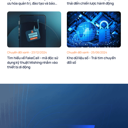
ưu hóa quản trị, đào tạo và bảo
thải đến chiến lược hành động
mật
Chuyển đổi xanh - 23/12/2024
Chuyển đổi xanh - 25/06/2024
Tìm hiểu về FakeCall – mã độc sử
Kho dữ liệu số – Trái tim chuyển
dụng kỹ thuật Mishing nhắm vào
đổi số
thiết bị di động