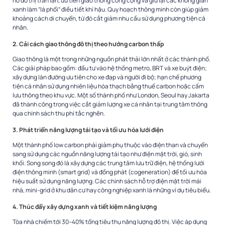
nở đô thị tràn lan, ưu tiên giao thông công cộng và giữ lại các không gian
xanh làm “lá phổi” điều tiết khí hậu. Quy hoạch thông minh còn giúp giảm
khoảng cách di chuyển, từ đó cắt giảm nhu cầu sử dụng phương tiện cá
nhân.
2. Cải cách giao thông đô thị theo hướng carbon thấp
Giao thông là một trong những nguồn phát thải lớn nhất ở các thành phố.
Các giải pháp bao gồm: đầu tư vào hệ thống metro, BRT và xe buýt điện;
xây dựng làn đường ưu tiên cho xe đạp và người đi bộ; hạn chế phương
tiện cá nhân sử dụng nhiên liệu hóa thạch bằng thuế carbon hoặc cấm
lưu thông theo khu vực. Một số thành phố như London, Seoul hay Jakarta
đã thành công trong việc cắt giảm lượng xe cá nhân tại trung tâm thông
qua chính sách thu phí tắc nghẽn.
3. Phát triển năng lượng tái tạo và tối ưu hóa lưới điện
Một thành phố low carbon phải giảm phụ thuộc vào điện than và chuyển
sang sử dụng các nguồn năng lượng tái tạo như điện mặt trời, gió, sinh
khối. Song song đó là xây dựng các trung tâm lưu trữ điện, hệ thống lưới
điện thông minh (smart grid) và đồng phát (cogeneration) để tối ưu hóa
hiệu suất sử dụng năng lượng. Các chính sách hỗ trợ điện mặt trời mái
nhà, mini-grid ở khu dân cư hay công nghiệp xanh là những ví dụ tiêu biểu.
4. Thúc đẩy xây dựng xanh và tiết kiệm năng lượng
Tòa nhà chiếm tới 30–40% tổng tiêu thụ năng lượng đô thị. Việc áp dụng