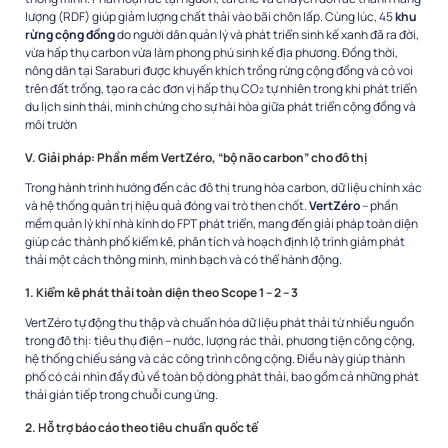
lượng (RDF) giúp giảm lượng chất thải vào bãi chôn lấp. Cùng lúc, 45
khu
rừng cộng đồng
do người dân quản lý và phát triển sinh kế xanh đã ra đời,
vừa hấp thụ carbon vừa làm phong phú sinh kế địa phương. Đồng thời,
nông dân tại Saraburi được khuyến khích trồng rừng cộng đồng và cỏ voi
trên đất trống, tạo ra các đơn vị hấp thụ CO₂ tự nhiên trong khi phát triển
du lịch sinh thái, minh chứng cho sự hài hòa giữa phát triển cộng đồng và
môi trườn
V. Giải pháp: Phần mềm VertZéro, “bộ não carbon” cho đô thị
Trong hành trình hướng đến các đô thị trung hòa carbon, dữ liệu chính xác
và hệ thống quản trị hiệu quả đóng vai trò then chốt.
VertZéro
– phần
mềm quản lý khí nhà kính do FPT phát triển, mang đến giải pháp toàn diện
giúp các thành phố kiểm kê, phân tích và hoạch định lộ trình giảm phát
thải một cách thông minh, minh bạch và có thể hành động.
1. Kiểm kê phát thải toàn diện theo Scope 1 – 2 – 3
VertZéro tự động thu thập và chuẩn hóa dữ liệu phát thải từ nhiều nguồn
trong đô thị: tiêu thụ điện – nước, lượng rác thải, phương tiện công cộng,
hệ thống chiếu sáng và các công trình công cộng. Điều này giúp thành
phố có cái nhìn đầy đủ về toàn bộ dòng phát thải, bao gồm cả những phát
thải gián tiếp trong chuỗi cung ứng.
2. Hỗ trợ báo cáo theo tiêu chuẩn quốc tế