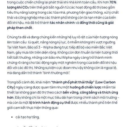
trong cuộc chiến chống lại phát thải khí nhà kính toàn cầu. Khi hơn
70%
lượng khí CO₂
trên thế giới bắt nguồn từ các hoạt động đô thị bao gồm
tiêu thụ năng lượng trong các tòa nhà, phương tiện giao thông, xử lý chất
thải và công nghiệp nhẹ các thành phố không còn là nạn nhân của biến
đổi khí hậu, mà đã trở thành
tác nhân chính
và
đồng thời cũng là giải
pháp then chốt
.
Chúng ta đã và đang chứng kiến những hệ lụy rõ rệt của hiện tượng nóng
lên toàn cầu: lũ quét, nắng nóng kỷ lục, ô nhiễm không khí vượt ngưỡng.
Tại Việt Nam, Bão số 3 – Wipha đang trực tiếp đổ bộ vào miền Bắc Việt
Nam, gây mưa lớn trên diện rộng. Không còn đơn thuần là hiện tượng thời
tiết bất thường, những cơn bão như Wipha ngày càng trở thành minh
chứng rõ ràng cho tác động ngày một nghiêm trọng của biến đổi khí hậu
đối với các đô thị. Những sự kiện cực đoan như vậy không còn là ngoại lệ,
mà đang dần trở thành “bình thường mới”.
Trong bối cảnh đó, khái niệm
“thành phố phát thải thấp” (Low Carbon
City)
ngày càng được quan tâm như một
hướng đi chiến lược
nhằm tái
thiết lại không gian đô thị theo cách
bền vững, công bằng và thích ứng
hơn
. Đây không chỉ là một mục tiêu dài hạn trong chính sách môi trường –
mà còn là một
lộ trình hành động cụ thể
được nhiều thành phố trên thế
giới cam kết thực hiện thông qua:
cải tạo hạ tầng,