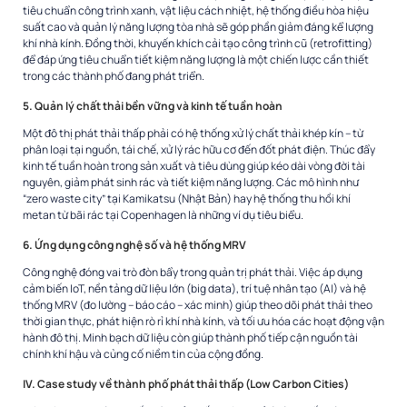
tiêu chuẩn công trình xanh, vật liệu cách nhiệt, hệ thống điều hòa hiệu
suất cao và quản lý năng lượng tòa nhà sẽ góp phần giảm đáng kể lượng
khí nhà kính. Đồng thời, khuyến khích cải tạo công trình cũ (retrofitting)
để đáp ứng tiêu chuẩn tiết kiệm năng lượng là một chiến lược cần thiết
trong các thành phố đang phát triển.
5. Quản lý chất thải bền vững và kinh tế tuần hoàn
Một đô thị phát thải thấp phải có hệ thống xử lý chất thải khép kín – từ
phân loại tại nguồn, tái chế, xử lý rác hữu cơ đến đốt phát điện. Thúc đẩy
kinh tế tuần hoàn trong sản xuất và tiêu dùng giúp kéo dài vòng đời tài
nguyên, giảm phát sinh rác và tiết kiệm năng lượng. Các mô hình như
“zero waste city” tại Kamikatsu (Nhật Bản) hay hệ thống thu hồi khí
metan từ bãi rác tại Copenhagen là những ví dụ tiêu biểu.
6. Ứng dụng công nghệ số và hệ thống MRV
Công nghệ đóng vai trò đòn bẩy trong quản trị phát thải. Việc áp dụng
cảm biến IoT, nền tảng dữ liệu lớn (big data), trí tuệ nhân tạo (AI) và hệ
thống MRV (đo lường – báo cáo – xác minh) giúp theo dõi phát thải theo
thời gian thực, phát hiện rò rỉ khí nhà kính, và tối ưu hóa các hoạt động vận
hành đô thị. Minh bạch dữ liệu còn giúp thành phố tiếp cận nguồn tài
chính khí hậu và củng cố niềm tin của cộng đồng.
IV. Case study về thành phố phát thải thấp (Low Carbon Cities)