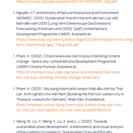
https://isocarp.org/app/uploads/2014/04/REVIEW05_digi.pdf
Nguyễn, V.T. and Ministry of Natural Resources and Environment
(MONRE). (2015).
Dự báo phát thải khí nhà kính dài hạn của Việt
Nam đến năm 2030
[Long-term Greenhouse Gas Emissions
Forecasting of Vietnam until 2030]. [pdf] United Nations
Development Programme (UNDP). Available at:
https://www.undp.org/sites/g/files/zskgke326/files/migration/vn/Long
term-Greenhouse-gas_Tieng-Viet.pdf
Phạm, H. (2022).
Cities have a key role to play in tackling climate
change – here’s why
. United Nations Development Programme
(UNDP) Climate Promise. Available at:
https://climatepromise.undp.org/news-and-stories/cities-have-
key-role-play-tackling-climate-change-heres-why
Phạm, H. (2023).
Xây dựng thành phố carbon thấp đầu tiên tại Thái
Lan: Kinh nghiệm cho Việt Nam
[Building the first low-carbon city in
Thailand: Lessons for Vietnam]. Nhân Dân. Available at:
https://nhandan.vn/xay-dung-thanh-pho-carbon-thap-dau-tien-
tai-thai-lan-kinh-nghiem-cho-viet-nam-post893188.html
Wang, W., Liu, Y., Wang, Y., Liu, X. and Li, J. (2022). Towards
sustainable urban development: A bibliometric and visual analysis
of low-carbon city research.
Sustainable Cities and Society
,