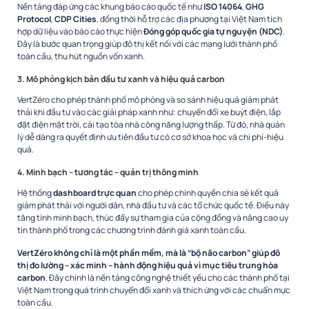
Nền tảng đáp ứng các khung báo cáo quốc tế như
ISO 14064
,
GHG
Protocol
,
CDP Cities
, đồng thời hỗ trợ các địa phương tại Việt Nam tích
hợp dữ liệu vào báo cáo thực hiện
Đóng góp quốc gia tự nguyện (NDC)
.
Đây là bước quan trọng giúp đô thị kết nối với các mạng lưới thành phố
toàn cầu, thu hút nguồn vốn xanh.
3. Mô phỏng kịch bản đầu tư xanh và hiệu quả carbon
VertZéro cho phép thành phố mô phỏng và so sánh hiệu quả giảm phát
thải khi đầu tư vào các giải pháp xanh như: chuyển đổi xe buýt điện, lắp
đặt điện mặt trời, cải tạo tòa nhà công năng lượng thấp. Từ đó, nhà quản
lý dễ dàng ra quyết định ưu tiên đầu tư có cơ sở khoa học và chi phí-hiệu
quả.
4. Minh bạch – tương tác – quản trị thông minh
Hệ thống
dashboard trực quan
cho phép chính quyền chia sẻ kết quả
giảm phát thải với người dân, nhà đầu tư và các tổ chức quốc tế. Điều này
tăng tính minh bạch, thúc đẩy sự tham gia của cộng đồng và nâng cao uy
tín thành phố trong các chương trình đánh giá xanh toàn cầu.
VertZéro không chỉ là một phần mềm, mà là “bộ não carbon” giúp đô
thị đo lường – xác minh – hành động hiệu quả vì mục tiêu trung hòa
carbon
. Đây chính là nền tảng công nghệ thiết yếu cho các thành phố tại
Việt Nam trong quá trình chuyển đổi xanh và thích ứng với các chuẩn mực
toàn cầu.