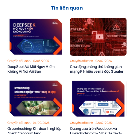
Tin liên quan
Chuyển đổi xanh - 13/03/2025
Chuyển đổi xanh - 02/07/2024
DeepSeek Và Mối Nguy Hiểm
Chủ động phòng thủ không gian
Không Ai Nói Với Bạn
mạng P1: hiểu về mã độc Stealer
Chuyển đổi xanh - 04/09/2025
Chuyển đổi xanh - 22/07/2025
Greenhushing: Khi doanh nghiệp
Quảng cáo trên Facebook và
“xanh” trong im lặng
LinkedIn Text-to-AI hay là Text-