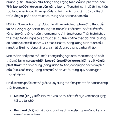
nhưng lại tiêu thụ gần
70% tổng năng lượng toàn cầu
và phát thải hơn
76% lượng CO₂ liên quan đến năng lượng
. Trong bối cảnh đô thị hóa tiếp
tục tăng nhanh, các thành phố đang trở thành trung tâm của cả thách
thức lẫn giải pháp cho mục tiêu trung hòa carbon toàn cầu.
Mô hình “low carbon city” được hình thành như một
phản ứng thực tiễn
và đo lường được
đối với những giới hạn của khái niệm “phát triển bền
vững” truyền thống – vốn thường mang tính trừu tượng. Thành phố phát
thải thấp tập trung vào các mục tiêu cụ thể, có thể theo dõi như: cường
độ carbon trên mỗi đơn vị GDP, mức tiêu thụ năng lượng bình quân đầu
người, tỷ lệ năng lượng tái tạo, và mật độ giao thông carbon thấp.
Một thành phố phát thải thấp không đồng nghĩa với việc không có phát
thải, mà là nơi có
các chiến lược rõ ràng để đo lường, kiểm soát và giảm
phát thải
từ cả phía cung (năng lượng tái tạo, công nghệ sạch) và phía
cầu (hiệu quả năng lượng, thay đổi hành vi tiêu dùng, quy hoạch giao
thông hợp lý).
Nhiều thành phố trên thế giới đã xây dựng mô hình phát triển carbon thấp
thành công như:
Malmö (Thụy Điển)
với các khu đô thị tái thiết dựa vào năng lượng
tái tạo tại chỗ;
Portland (Mỹ)
với hệ thống quy hoạch vùng làm giảm đáng kể phát
thải từ giao thông;