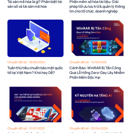
Tài sản mã hóa là gì? Phân biệt tài
Phần mềm số hóa tài liệu: Giải
sản số và tài sản mã hóa
pháp tối ưu lưu trữ & quản lý thông
tin cho tổ chức, doanh nghiệp
Chuyển đổi số - 18/06/2024
Chuyển đổi số - 14/10/2025
Tuân thủ tiêu chuẩn bảo mật quốc
Cảnh Báo: WinRAR Bị Tấn Công
tế tại Việt Nam? Khó hay Dễ?
Qua Lỗ Hổng Zero-Day Lây Nhiễm
Phần Mềm Độc Hại
Chuyển đổi số - 01/07/2025
Chuyển đổi số - 02/04/2026