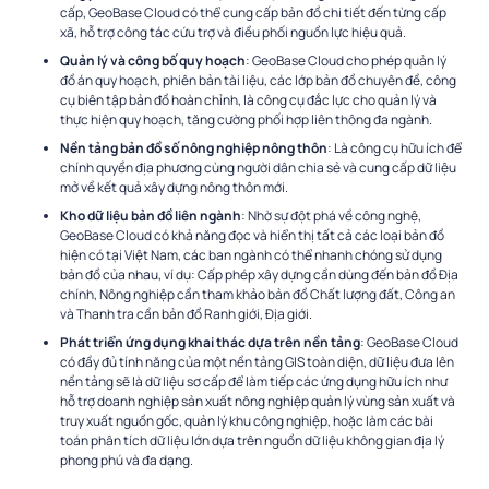
cấp, GeoBase Cloud có thể cung cấp bản đồ chi tiết đến từng cấp
xã, hỗ trợ công tác cứu trợ và điều phối nguồn lực hiệu quả.
Quản lý và công bố quy hoạch
: GeoBase Cloud cho phép quản lý
đồ án quy hoạch, phiên bản tài liệu, các lớp bản đồ chuyên đề, công
cụ biên tập bản đồ hoàn chỉnh, là công cụ đắc lực cho quản lý và
thực hiện quy hoạch, tăng cường phối hợp liên thông đa ngành.
Nền tảng bản đồ số nông nghiệp nông thôn
: Là công cụ hữu ích để
chính quyền địa phương cùng người dân chia sẻ và cung cấp dữ liệu
mở về kết quả xây dựng nông thôn mới.
Kho dữ liệu bản đồ liên ngành
: Nhờ sự đột phá về công nghệ,
GeoBase Cloud có khả năng đọc và hiển thị tất cả các loại bản đồ
hiện có tại Việt Nam, các ban ngành có thể nhanh chóng sử dụng
bản đồ của nhau, ví dụ: Cấp phép xây dựng cần dùng đến bản đồ Địa
chính, Nông nghiệp cần tham khảo bản đồ Chất lượng đất, Công an
và Thanh tra cần bản đồ Ranh giới, Địa giới.
Phát triển ứng dụng khai thác dựa trên nền tảng
: GeoBase Cloud
có đầy đủ tính năng của một nền tảng GIS toàn diện, dữ liệu đưa lên
nền tảng sẽ là dữ liệu sơ cấp để làm tiếp các ứng dụng hữu ích như
hỗ trợ doanh nghiệp sản xuất nông nghiệp quản lý vùng sản xuất và
truy xuất nguồn gốc, quản lý khu công nghiệp, hoặc làm các bài
toán phân tích dữ liệu lớn dựa trên nguồn dữ liệu không gian địa lý
phong phú và đa dạng.