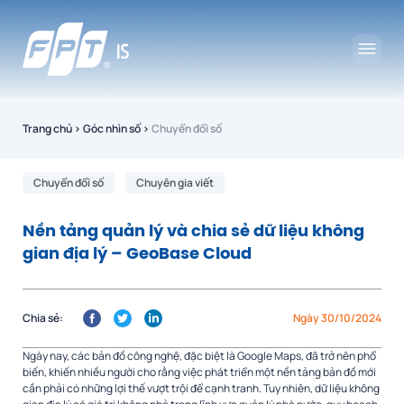
Trang chủ
›
Góc nhìn số
›
Chuyển đổi số
Chuyển đổi số
Chuyên gia viết
Nền tảng quản lý và chia sẻ dữ liệu không
gian địa lý – GeoBase Cloud
Chia sẻ:
Ngày 30/10/2024
Ngày nay, các bản đồ công nghệ, đặc biệt là Google Maps, đã trở nên phổ
biến, khiến nhiều người cho rằng việc phát triển một nền tảng bản đồ mới
cần phải có những lợi thế vượt trội để cạnh tranh. Tuy nhiên, dữ liệu không