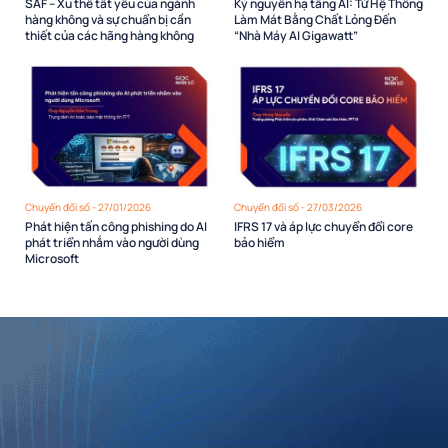
SAF – Xu thế tất yếu của ngành
Kỷ nguyên hạ tầng AI: Từ Hệ Thống
hàng không và sự chuẩn bị cần
Làm Mát Bằng Chất Lỏng Đến
thiết của các hãng hàng không
“Nhà Máy AI Gigawatt”
Chuyển đổi số - 27/01/2026
Chuyển đổi số - 27/03/2026
Phát hiện tấn công phishing do AI
IFRS 17 và áp lực chuyển đổi core
phát triển nhắm vào người dùng
bảo hiểm
Microsoft