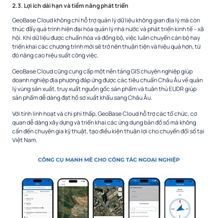
2.3. Lợi ích dài hạn và tiềm năng phát triển
GeoBase Cloud không chỉ hỗ trợ quản lý dữ liệu không gian địa lý mà còn
thúc đẩy quá trình hiện đại hóa quản lý nhà nước và phát triển kinh tế – xã
hội. Khi dữ liệu được chuẩn hóa và đồng bộ, việc luân chuyển cán bộ hay
triển khai các chương trình mới sẽ trở nên thuận tiện và hiệu quả hơn, từ
đó nâng cao hiệu suất công việc.
GeoBase Cloud cũng cung cấp một nền tảng GIS chuyên nghiệp giúp
doanh nghiệp địa phương đáp ứng được các tiêu chuẩn Châu Âu về quản
lý vùng sản xuất, truy xuất nguồn gốc sản phẩm và tuân thủ EUDR giúp
sản phẩm dễ dàng đạt hồ sơ xuất khẩu sang Châu Âu.
Với tính linh hoạt và chi phí thấp, GeoBase Cloud hỗ trợ các tổ chức, cơ
quan dễ dàng xây dựng và triển khai các ứng dụng bản đồ số mà không
cần đến chuyên gia kỹ thuật, tạo điều kiện thuận lợi cho chuyển đổi số tại
Việt Nam.