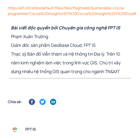
https://efi.int/sites/default/files/files/flegtredd/Sustainable-cocoa-
programme/Cocoa%20insights/EFI%20Cocoa%20Insight%201%20EN.pdf
Bài viết độc quyền bởi Chuyên gia công nghệ FPT IS
Phạm Xuân Trường
Giám đốc sản phẩm GeoBase Cloud, FPT IS
Thạc sỹ Bản đồ Viễn thám và Hệ thông tin Địa lý. Trên 10
năm kinh nghiệm làm việc trong lĩnh vực GIS, Chủ trì xây
dựng nhiều hệ thống GIS quan trọng cho ngành TN&MT
Chia sẻ:
FPT IS