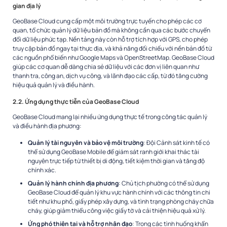
gian địa lý
GeoBase Cloud cung cấp một môi trường trực tuyến cho phép các cơ
quan, tổ chức quản lý dữ liệu bản đồ mà không cần qua các bước chuyển
đổi dữ liệu phức tạp. Nền tảng này còn hỗ trợ tích hợp với GPS, cho phép
truy cập bản đồ ngay tại thực địa, và khả năng đối chiếu với nền bản đồ từ
các nguồn phổ biến như Google Maps và OpenStreetMap. GeoBase Cloud
giúp các cơ quan dễ dàng chia sẻ dữ liệu với các đơn vị liên quan như
thanh tra, công an, dịch vụ công, và lãnh đạo các cấp, từ đó tăng cường
hiệu quả quản lý và điều hành.
2.2. Ứng dụng thực tiễn của GeoBase Cloud
GeoBase Cloud mang lại nhiều ứng dụng thực tế trong công tác quản lý
và điều hành địa phương:
Quản lý tài nguyên và bảo vệ môi trường
: Đội Cảnh sát kinh tế có
thể sử dụng GeoBase Mobile để giám sát ranh giới khai thác tài
nguyên trực tiếp từ thiết bị di động, tiết kiệm thời gian và tăng độ
chính xác.
Quản lý hành chính địa phương
: Chủ tịch phường có thể sử dụng
GeoBase Cloud để quản lý khu vực hành chính với các thông tin chi
tiết như khu phố, giấy phép xây dựng, và tình trạng phòng cháy chữa
cháy, giúp giảm thiểu công việc giấy tờ và cải thiện hiệu quả xử lý.
Ứng phó thiên tai và hỗ trợ nhân đạo
: Trong các tình huống khẩn