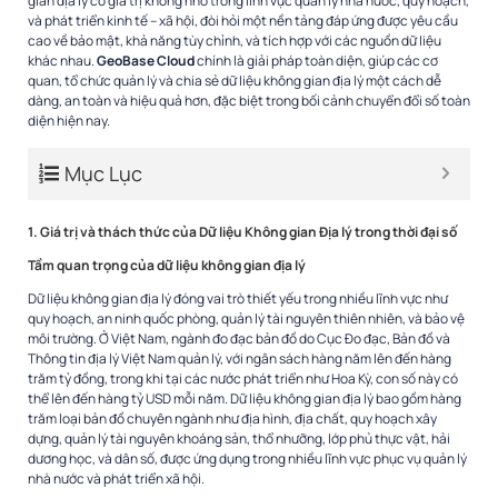
gian địa lý có giá trị không nhỏ trong lĩnh vực quản lý nhà nước, quy hoạch,
và phát triển kinh tế – xã hội, đòi hỏi một nền tảng đáp ứng được yêu cầu
cao về bảo mật, khả năng tùy chỉnh, và tích hợp với các nguồn dữ liệu
khác nhau.
GeoBase Cloud
chính là giải pháp toàn diện, giúp các cơ
quan, tổ chức quản lý và chia sẻ dữ liệu không gian địa lý một cách dễ
dàng, an toàn và hiệu quả hơn, đặc biệt trong bối cảnh chuyển đổi số toàn
diện hiện nay.
Mục Lục
1. Giá trị và thách thức của Dữ liệu Không gian Địa lý trong thời đại số
Tầm quan trọng của dữ liệu không gian địa lý
Dữ liệu không gian địa lý đóng vai trò thiết yếu trong nhiều lĩnh vực như
quy hoạch, an ninh quốc phòng, quản lý tài nguyên thiên nhiên, và bảo vệ
môi trường. Ở Việt Nam, ngành đo đạc bản đồ do Cục Đo đạc, Bản đồ và
Thông tin địa lý Việt Nam quản lý, với ngân sách hàng năm lên đến hàng
trăm tỷ đồng, trong khi tại các nước phát triển như Hoa Kỳ, con số này có
thể lên đến hàng tỷ USD mỗi năm. Dữ liệu không gian địa lý bao gồm hàng
trăm loại bản đồ chuyên ngành như địa hình, địa chất, quy hoạch xây
dựng, quản lý tài nguyên khoáng sản, thổ nhưỡng, lớp phủ thực vật, hải
dương học, và dân số, được ứng dụng trong nhiều lĩnh vực phục vụ quản lý
nhà nước và phát triển xã hội.