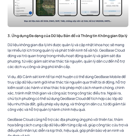
3. Ứng dụng Đa dạng của Dữ liệu Bản đồ và Thông tin Không gian Địa lý
Dữ liệu không gian địa lý khi được quản lý và cập nhật khoa học sẽ mang
lại nhiều lợi ích trong quản lý và phát triển kinh tế xã hội. GeoBase Cloud
đóng vai trò quan trọng trong nhiều hoạt động quản lý và giám sát địa
phương, từ việc giám sát khai thác tài nguyên, quản lý dân cư đến hỗ trợ
các dịch vụ công và ứng phó khẩn cấp.
Ví dụ, đội Cảnh sát kinh tế tại một huyện có thể dùng GeoBase Mobile để
truy cập dữ liệu ranh giới khai thác tài nguyên qua thiết bị di động, hỗ trợ
kiểm soát các hành vi khai thác trái phép một cách nhanh chóng, chính
xác, tránh mất thời gian và công sức trong công tác điều tra. Ngoài ra,
chủ tịch phường có thể sử dụng GeoBase Cloud để tích hợp các lớp dữ
liệu như thửa đất, giấy phép xây dựng, và thông tin dân cư, từ đó giảm tải
công việc và hỗ trợ quản lý hành chính hiệu quả.
GeoBase Cloud cũng hỗ trợ các địa phương ứng phó với thiên tai, thảm
họa bằng cách cung cấp dữ liệu đến từng cấp xã, giúp công tác cứu trợ và
điều phối nhân lực diễn ra kịp thời, hiệu quả, góp phần bảo vệ an ninh và
ổn định xã hội.