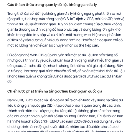
Các thách thức trong quản lý dữ liệu không gian địa lý
Trong thời đại số, dữ liệu không gian địa lý không ngừng phát triển và mở
rộng với sự tích hợp của công nghệ GIS, IoT, định vị GPS, mô hình 3D, ảnh vệ
tinh và dữ liệu quét không gian. Tuy nhiên, điểm chung của dữ liệu không
gian là thường có định dạng đồ họa phức tạp và dung lượng lớn, gây khó
khăn trong việc truy cập và xử lý trên môi trường web. Hiện nay, phần lớn
dữ liệu này vẫn được quản lý dưới dạng “offline,” khiến các cơ quan chỉ có
một số lượng hạn chế cán bộ chuyên môn có thể tiếp cận.
Dù công nghệ Web-GIS giúp chuyển đổi một số dữ liệu lên nền tảng số,
nhưng quá trình này yêu cầu chuẩn hóa định dạng, mất nhiều thời gian và
công sức, làm cho dữ liệu nhanh chóng lỗi thời và mất giá trị sử dụng. Đây
là trở ngại lớn trong quá trình chuyển đổi số, dẫn đến việc khai thác dữ liệu
không hiệu quả và không tối ưu hóa được giá trị đầu tư vào các dự án bản
đồ.
Chiến lược phát triển hạ tầng dữ liệu không gian quốc gia
Năm 2018, Luật Đo đạc và Bản đồ đã đề ra chiến lược xây dựng hạ tầng dữ
liệu không gian quốc gia (SDI), tạo cơ sở pháp lý quan trọng để các tỉnh,
thành phố triển khai xây dựng hạ tầng dữ liệu không gian cấp tỉnh trong
các chương trình chuyển đổi số địa phương. Chẳng hạn, TP Hà Nội đã ban
hành Kế hoạch số 283/KH-UBND vào năm 2024 để đưa nội dung này vào
chương trình hành động chuyển đổi số, nhằm tạo điều kiện cho các cơ
quan tại địa phương dễ dàng truy cập và sử dụng dữ liệu không gian địa lý