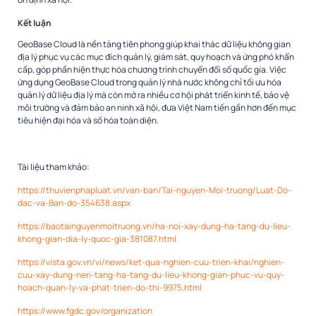
Kết luận
GeoBase Cloud là nền tảng tiên phong giúp khai thác dữ liệu không gian
địa lý phục vụ các mục đích quản lý, giám sát, quy hoạch và ứng phó khẩn
cấp, góp phần hiện thực hóa chương trình chuyển đổi số quốc gia. Việc
ứng dụng GeoBase Cloud trong quản lý nhà nước không chỉ tối ưu hóa
quản lý dữ liệu địa lý mà còn mở ra nhiều cơ hội phát triển kinh tế, bảo vệ
môi trường và đảm bảo an ninh xã hội, đưa Việt Nam tiến gần hơn đến mục
tiêu hiện đại hóa và số hóa toàn diện.
Tài liệu tham khảo:
https://thuvienphapluat.vn/van-ban/Tai-nguyen-Moi-truong/Luat-Do-
dac-va-Ban-do-354638.aspx
https://baotainguyenmoitruong.vn/ha-noi-xay-dung-ha-tang-du-lieu-
khong-gian-dia-ly-quoc-gia-381087.html
https://vista.gov.vn/vi/news/ket-qua-nghien-cuu-trien-khai/nghien-
cuu-xay-dung-nen-tang-ha-tang-du-lieu-khong-gian-phuc-vu-quy-
hoach-quan-ly-va-phat-trien-do-thi-9975.html
https://www.fgdc.gov/organization