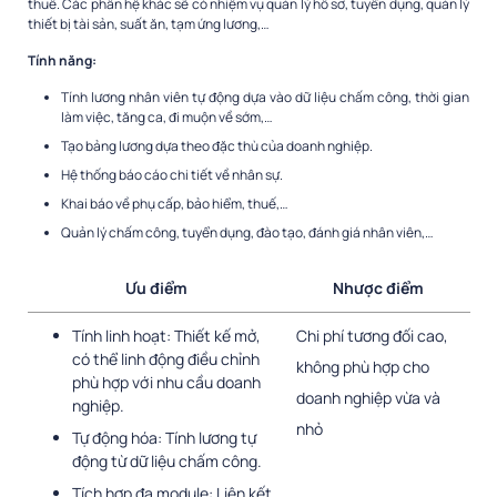
thuế. Các phân hệ khác sẽ có nhiệm vụ quản lý hồ sơ, tuyển dụng, quản lý
thiết bị tài sản, suất ăn, tạm ứng lương,…
Tính năng:
Tính lương nhân viên tự động dựa vào dữ liệu chấm công, thời gian
làm việc, tăng ca, đi muộn về sớm,…
Tạo bảng lương dựa theo đặc thù của doanh nghiệp.
Hệ thống báo cáo chi tiết về nhân sự.
Khai báo về phụ cấp, bảo hiểm, thuế,…
Quản lý chấm công, tuyển dụng, đào tạo, đánh giá nhân viên,…
Ưu điểm
Nhược điểm
Tính linh hoạt: Thiết kế mở,
Chi phí tương đối cao,
có thể linh động điều chỉnh
không phù hợp cho
phù hợp với nhu cầu doanh
doanh nghiệp vừa và
nghiệp.
nhỏ
Tự động hóa: Tính lương tự
động từ dữ liệu chấm công.
Tích hợp đa module: Liên kết