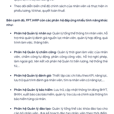
Theo dõi diễn biến chế độ chính sách của nhân viên và thực hiện in
phiếu lương, tờ khai, quyết toán thuế.
Bên cạnh đó, FPT.iHRP còn các phân hệ đáp ứng nhiều tính năng khác
như:
Phân hệ Quản lý nhân sự:
Quản lý tổng thể thông tin nhân viên, hỗ
trợ nhà quản lý đánh giá nguồn lực nhân viên, quản lý hợp đồng, quá
trình làm việc, thăng tiến.
Phân hệ Quản lý chấm công:
Quản lý thời gian làm việc của nhân
viên, chấm công tự động, phân công công việc, hỗ trợ nghỉ phép,
làm ngoài giờ, liên kết với phân hệ Quản trị tiền lương, hệ thống thẻ
từ,…
Phân hệ Quản lý đánh giá:
Thiết lập các chi tiêu theo KPI, năng lực,
lưu trữ quá trình đánh giá nhân viên, tìm ra nhân viên có năng lực,…
Phân hệ Quản lý bảo hiểm:
Lưu trữ, cập nhật thông tin đóng BHYT,
BHXH, xuất báo cáo bảo hiểm, quản lý, tra cứu và chỉnh sửa thông tin
bảo hiểm từng cá nhân.
Phân hệ Quản lý đào tạo:
Quản lý tổng thể các khóa đào tạo cho
cán bộ nhân viên, đưa kế hoạch đào tạo nhân viên theo thời điểm,