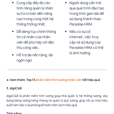
Cung cấp đầy đủ các
Người dùng cần trải
tính năng quản lý nhân
qua quá trình đào tạo
sự từ cơ bản đến nâng
trong thời gian dài để
cao trong cùng một hệ
sử dụng thành thạo
thống thống nhất.
Paradise HRM.
Dễ dàng tùy chỉnh thông
Nếu có sự cố
tin cá nhân của nhân
internet, việc truy
viên để phù hợp với đặc
cập và sử dụng của
thù công việc.
Paradise HRM có thể
bị ảnh hưởng.
Hỗ trợ đa nền tảng, đa
ngôn ngữ.
► Xem thêm: Top 13
phần mềm tính lương nhân viên
tốt hiệu quả
3. digiiC&B
digiiC&B là phần mềm tính lương giúp nhà quản lý hệ thống lương, xây
dựng bảng lương hàng tháng và quản lý quỹ lương, giúp tối ưu hóa hiệu
suất làm việc của phòng kế toán một cách hiệu quả.
Tính năng: