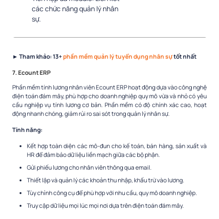
các chức năng quản lý nhân
sự.
► Tham khảo: 13+
phần mềm quản lý tuyển dụng nhân sự
tốt nhất
7. Ecount ERP
Phần mềm tính lương nhân viên
Ecount ERP hoạt động dựa vào công nghệ
điện toán đám mây, phù hợp cho doanh nghiệp quy mô vừa và nhỏ có yêu
cầu nghiệp vụ tính lương cơ bản. Phần mềm có độ chính xác cao, hoạt
động nhanh chóng, giảm rủi ro sai sót trong quản lý nhân sự.
Tính năng:
Kết hợp toàn diện các mô-đun cho kế toán, bán hàng, sản xuất và
HR để đảm bảo dữ liệu liền mạch giữa các bộ phận.
Gửi phiếu lương cho nhân viên thông qua email.
Thiết lập và quản lý các khoản thu nhập, khấu trừ vào lương.
Tùy chỉnh công cụ để phù hợp với nhu cầu, quy mô doanh nghiệp.
Truy cập dữ liệu mọi lúc mọi nơi dựa trên điện toán đám mây.