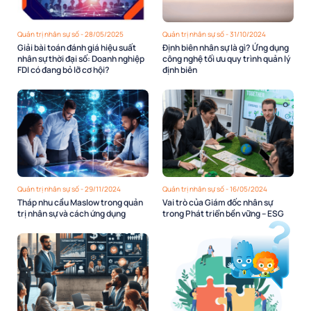
Quản trị nhân sự số - 28/05/2025
Quản trị nhân sự số - 31/10/2024
Giải bài toán đánh giá hiệu suất
Định biên nhân sự là gì? Ứng dụng
nhân sự thời đại số: Doanh nghiệp
công nghệ tối ưu quy trình quản lý
FDI có đang bỏ lỡ cơ hội?
định biên
Quản trị nhân sự số - 29/11/2024
Quản trị nhân sự số - 16/05/2024
Tháp nhu cầu Maslow trong quản
Vai trò của Giám đốc nhân sự
trị nhân sự và cách ứng dụng
trong Phát triển bền vững – ESG