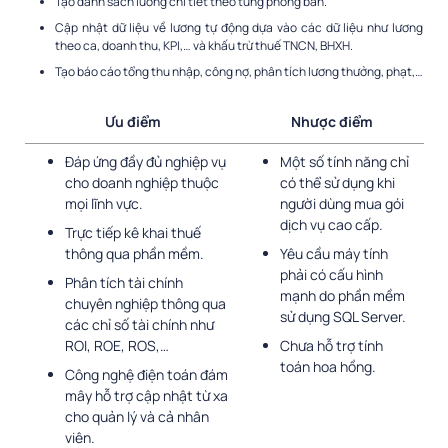
Tạo danh sách lương chi tiết theo từng phòng ban.
Cập nhật dữ liệu về lương tự động dựa vào các dữ liệu như lương
theo ca, doanh thu, KPI,… và khấu trừ thuế TNCN, BHXH.
Tạo báo cáo tổng thu nhập, công nợ, phân tích lương thưởng, phạt,…
Ưu điểm
Nhược điểm
Đáp ứng đầy đủ nghiệp vụ
Một số tính năng chỉ
cho doanh nghiệp thuộc
có thể sử dụng khi
mọi lĩnh vực.
người dùng mua gói
dịch vụ cao cấp.
Trực tiếp kê khai thuế
thông qua phần mềm.
Yêu cầu máy tính
phải có cấu hình
Phân tích tài chính
mạnh do phần mềm
chuyên nghiệp thông qua
sử dụng SQL Server.
các chỉ số tài chính như
ROI, ROE, ROS,…
Chưa hỗ trợ tính
toán hoa hồng.
Công nghệ điện toán đám
mây hỗ trợ cập nhật từ xa
cho quản lý và cả nhân
viên.