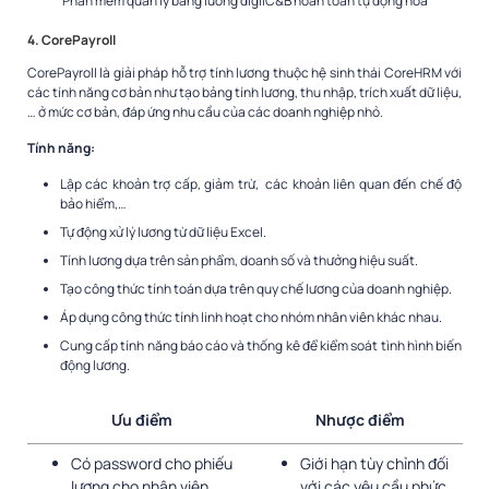
Phần mềm quản lý bảng lương digiiC&B hoàn toàn tự động hóa
4. CorePayroll
CorePayroll là giải pháp hỗ trợ tính lương thuộc hệ sinh thái CoreHRM với
các tính năng cơ bản như tạo bảng tính lương, thu nhập, trích xuất dữ liệu,
… ở mức cơ bản, đáp ứng nhu cầu của các doanh nghiệp nhỏ.
Tính năng:
Lập các khoản trợ cấp, giảm trừ, các khoản liên quan đến chế độ
bảo hiểm,…
Tự động xử lý lương từ dữ liệu Excel.
Tính lương dựa trên sản phẩm, doanh số và thưởng hiệu suất.
Tạo công thức tính toán dựa trên quy chế lương của doanh nghiệp.
Áp dụng công thức tính linh hoạt cho nhóm nhân viên khác nhau.
Cung cấp tính năng báo cáo và thống kê để kiểm soát tình hình biến
động lương.
Ưu điểm
Nhược điểm
Có password cho phiếu
Giới hạn tùy chỉnh đối
lương cho nhân viên,
với các yêu cầu phức