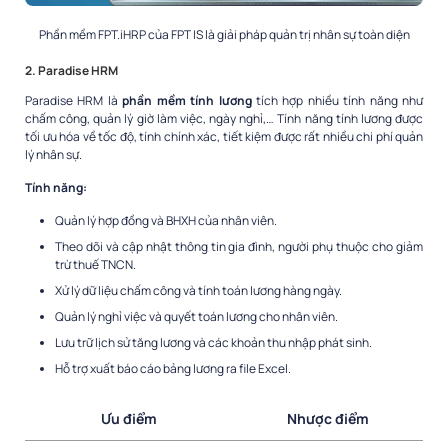
Phần mềm FPT.iHRP của FPT IS là giải pháp quản trị nhân sự toàn diện
2. Paradise HRM
Paradise HRM là
phần mềm tính lương
tích hợp nhiều tính năng như
chấm công, quản lý giờ làm việc, ngày nghỉ,… Tính năng tính lương được
tối ưu hóa về tốc độ, tính chính xác, tiết kiệm được rất nhiều chi phí quản
lý nhân sự.
Tính năng:
Quản lý hợp đồng và BHXH của nhân viên.
Theo dõi và cập nhật thông tin gia đình, người phụ thuộc cho giảm
trừ thuế TNCN.
Xử lý dữ liệu chấm công và tính toán lương hàng ngày.
Quản lý nghỉ việc và quyết toán lương cho nhân viên.
Lưu trữ lịch sử tăng lương và các khoản thu nhập phát sinh.
Hỗ trợ xuất báo cáo bảng lương ra file Excel.
Ưu điểm
Nhược điểm