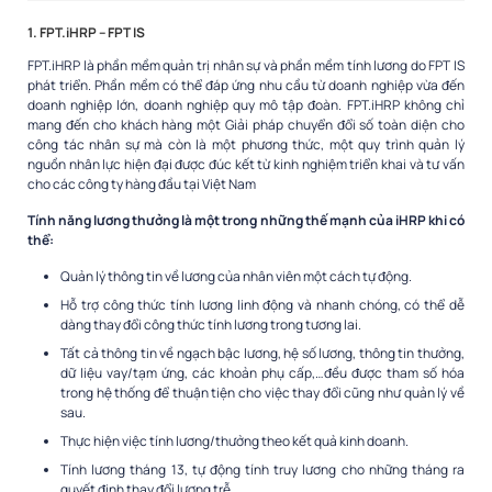
1. FPT.iHRP – FPT IS
FPT.iHRP là phần mềm
quản trị nhân sự và phần mềm tính lương do FPT IS
phát triển. Phần mềm có thể đáp ứng nhu cầu từ doanh nghiệp vừa đến
doanh nghiệp lớn, doanh nghiệp quy mô tập đoàn. FPT.iHRP không chỉ
mang đến cho khách hàng một Giải pháp chuyển đổi số toàn diện cho
công tác nhân sự mà còn là một phương thức, một quy trình quản lý
nguồn nhân lực hiện đại được đúc kết từ kinh nghiệm triển khai và tư vấn
cho các công ty hàng đầu tại Việt Nam
Tính năng lương thưởng là một trong những thế mạnh của iHRP khi có
thể:
Quản lý thông tin về lương của nhân viên một cách tự động.
Hỗ trợ công thức tính lương linh động và nhanh chóng, có thể dễ
dàng thay đổi công thức tính lương trong tương lai.
Tất cả thông tin về ngạch bậc lương, hệ số lương, thông tin thưởng,
dữ liệu vay/tạm ứng, các khoản phụ cấp,…đều được tham số hóa
trong hệ thống để thuận tiện cho việc thay đổi cũng như quản lý về
sau.
Thực hiện việc tính lương/thưởng theo kết quả kinh doanh.
Tính lương tháng 13, tự động tính truy lương cho những tháng ra
quyết định thay đổi lương trễ.