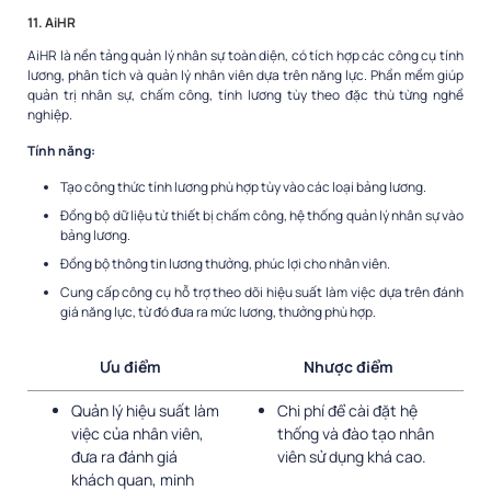
11. AiHR
AiHR là nền tảng quản lý nhân sự toàn diện, có tích hợp các công cụ tính
lương, phân tích và quản lý nhân viên dựa trên năng lực. Phần mềm giúp
quản trị nhân sự, chấm công, tính lương tùy theo đặc thù từng nghề
nghiệp.
Tính năng:
Tạo công thức tính lương phù hợp tùy vào các loại bảng lương.
Đồng bộ dữ liệu từ thiết bị chấm công, hệ thống quản lý nhân sự vào
bảng lương.
Đồng bộ thông tin lương thưởng, phúc lợi cho nhân viên.
Cung cấp công cụ hỗ trợ theo dõi hiệu suất làm việc dựa trên đánh
giá năng lực, từ đó đưa ra mức lương, thưởng phù hợp.
Ưu điểm
Nhược điểm
Quản lý hiệu suất làm
Chi phí để cài đặt hệ
việc của nhân viên,
thống và đào tạo nhân
đưa ra đánh giá
viên sử dụng khá cao.
khách quan, minh