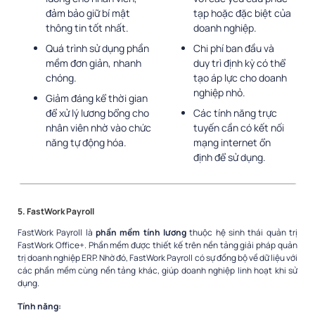
đảm bảo giữ bí mật
tạp hoặc đặc biệt của
thông tin tốt nhất.
doanh nghiệp.
Quá trình sử dụng phần
Chi phí ban đầu và
mềm đơn giản, nhanh
duy trì định kỳ có thể
chóng.
tạo áp lực cho doanh
nghiệp nhỏ.
Giảm đáng kể thời gian
để xử lý lương bổng cho
Các tính năng trực
nhân viên nhờ vào chức
tuyến cần có kết nối
năng tự động hóa.
mạng internet ổn
định để sử dụng.
5. FastWork Payroll
FastWork Payroll là
phần mềm tính lương
thuộc hệ sinh thái quản trị
FastWork Office+. Phần mềm được thiết kế trên nền tảng giải pháp quản
trị doanh nghiệp ERP. Nhờ đó, FastWork Payroll có sự đồng bộ về dữ liệu với
các phần mềm cùng nền tảng khác, giúp doanh nghiệp linh hoạt khi sử
dụng.
Tính năng: