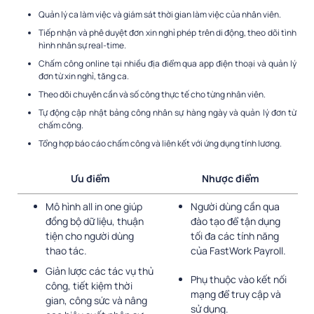
Quản lý ca làm việc và giám sát thời gian làm việc của nhân viên.
Tiếp nhận và phê duyệt đơn xin nghỉ phép trên di động, theo dõi tình
hình nhân sự real-time.
Chấm công online tại nhiều địa điểm qua app điện thoại và quản lý
đơn từ xin nghỉ, tăng ca.
Theo dõi chuyên cần và số công thực tế cho từng nhân viên.
Tự động cập nhật bảng công nhân sự hàng ngày và quản lý đơn từ
chấm công.
Tổng hợp báo cáo chấm công và liên kết với ứng dụng tính lương.
Ưu điểm
Nhược điểm
Mô hình all in one giúp
Người dùng cần qua
đồng bộ dữ liệu, thuận
đào tạo để tận dụng
tiện cho người dùng
tối đa các tính năng
thao tác.
của FastWork Payroll.
Giản lược các tác vụ thủ
Phụ thuộc vào kết nối
công, tiết kiệm thời
mạng để truy cập và
gian, công sức và nâng
sử dụng.