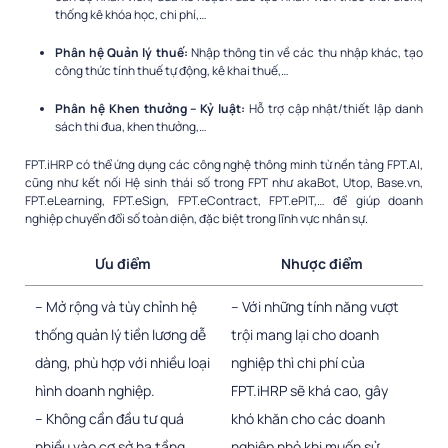
thống kê khóa học, chi phí,…
Phân hệ Quản lý thuế:
Nhập thông tin về các thu nhập khác, tạo
công thức tính thuế tự động, kê khai thuế,…
Phân hệ Khen thưởng – Kỷ luật:
Hỗ trợ cập nhật/thiết lập danh
sách thi đua, khen thưởng,…
FPT.iHRP có thể ứng dụng các công nghệ thông minh từ nền tảng FPT.AI,
cũng như kết nối Hệ sinh thái số trong FPT như akaBot, Utop, Base.vn,
FPT.eLearning, FPT.eSign, FPT.eContract, FPT.ePIT,… để giúp doanh
nghiệp chuyển đổi số toàn diện, đặc biệt trong lĩnh vực nhân sự.
Ưu điểm
Nhược điểm
– Mở rộng và tùy chỉnh hệ
– Với những tính năng vượt
thống quản lý tiền lương dễ
trội mang lại cho doanh
dàng, phù hợp với nhiều loại
nghiệp thì chi phí của
hình doanh nghiệp.
FPT.iHRP sẽ khá cao, gây
– Không cần đầu tư quá
khó khăn cho các doanh
nhiều vào cơ sở hạ tầng
nghiệp nhỏ khi muốn sử