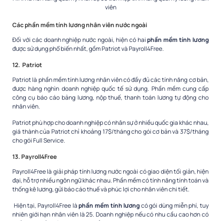
viên
Các
phần mềm tính lương nhân viên
nước ngoài
Đối với các doanh nghiệp nước ngoài, hiện có hai
phần mềm tính lương
được sử dụng phổ biến nhất, gồm Patriot và Payroll4Free.
12. Patriot
Patriot là
phần mềm tính lương nhân viên
có đầy đủ các tính năng cơ bản,
được hàng nghìn doanh nghiệp quốc tế sử dụng. Phần mềm cung cấp
công cụ báo cáo bảng lương, nộp thuế, thanh toán lương tự động cho
nhân viên.
Patriot phù hợp cho doanh nghiệp có nhân sự ở nhiều quốc gia khác nhau,
giá thành của Patriot chỉ khoảng 17$/tháng cho gói cơ bản và 37$/tháng
cho gói Full Service.
13. Payroll4Free
Payroll4Free là giải pháp tính lương nước ngoài có giao diện tối giản, hiện
đại, hỗ trợ nhiều ngôn ngữ khác nhau. Phần mềm có tính năng tính toán và
thống kê lương, gửi báo cáo thuế và phúc lợi cho nhân viên chi tiết.
Hiện tại, Payroll4Free là
phần mềm tính lương
có gói dùng miễn phí, tuy
nhiên giới hạn nhân viên là 25. Doanh nghiệp nếu có nhu cầu cao hơn có