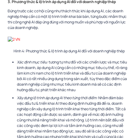
3. Phương thức & lộ trình áp dụng AI đối với doanh nghiệp thép
Đứng trước các cơ hội cũng như thách thức khi áp dụng AI, các doanh
nghiệp thép cần có một lộ trình triển khai bài bản, từng bước nhằm thực
thi công nghệ AI đáp ứng đúng với mong muốn và phù hợp với nguồn lực
của doanh nghiệp.
Hình 4: Phương thức & lộ trình áp dụng AI đối với doanh nghiệp thép
Xác định mục tiêu:
tương tự như đối với các chiến lược và mục tiêu
kinh doanh, áp dụng AI cũng cần có những mục tiêu cụ thể, rõ ràng
làm kim chi nam cho lộ trình triển khai và đầu tư của doanh nghiệp
bởi AI có rất nhiều ứng dụng trong sản xuất, tùy theo đặc điểm của
doanh nghiệp cũng như mục tiêu kinh doanh mà sẽ có các định
hướng đầu tư, phát triển khác nhau
Xây dựng lộ trình áp dụng AI theo từng thời điểm:
Nhằm đảm bảo
việc đầu tư & triển khai AI theo đúng định hướng đã đề ra, doanh
nghiệp cần xây dụng lộ trình triển khai theo từng thời điểm. Tất cả
các hoạt động cần được so sánh, đánh giá về mức độ ảnh hưởng
cũng như khả năng triển khai và mở rộng. Lộ trình nên bắt đầu với
các công việc đem lại lợi ích và tầm ảnh hưởng cao, cũng như dễ
dàng triển khai nhằm tạo động lực, sau đó sẽ là các công việc có
tầm ảnh hưởng cao nhưng triển khai khó hơn và cuối cùng là các