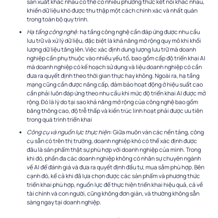
sản xuất khác nhau có thể có nhiều phương thức kết nối khác nhau,
khiến dữ liệu khó được thu thập một cách chính xác và nhất quán
trong toàn bộ quy trình.
Hạ tầng công nghệ:
hạ tầng công nghệ cần đáp ứng được nhu cầu
lưu trữ và xử lý dữ liệu, đặc biệt là khả năng mở rộng quy mô khi khối
lượng dữ liệu tăng lên. Việc xác định dung lượng lưu trữ mà doanh
nghiệp cần phụ thuộc vào nhiều yếu tố, bao gồm cấp độ triển khai AI
mà doanh nghiệp có kế hoạch sử dụng và liệu doanh nghiệp có cần
đưa ra quyết định theo thời gian thực hay không. Ngoài ra, hạ tầng
mạng cũng cần được nâng cấp, đảm bảo hoạt động ở hiệu suất cao
cần phải luôn đáp ứng theo nhu cầu khi mức độ triển khai AI được mở
rộng. Đó là lý do tại sao khả năng mở rộng của công nghệ bao gồm
băng thông cao, độ trễ thấp và kiến trúc linh hoạt phải được ưu tiên
trong quá trình triển khai
Công cụ và nguồn lực thực hiện:
Giữa muôn vàn các nền tảng, công
cụ sẵn có trên thị trường, doanh nghiệp khó có thể xác định được
đâu là sản phẩm thật sự phù hợp với doanh nghiệp của mình. Trong
khi đó, phần đa các doanh nghiệp không có nhân sự chuyên ngành
về AI để đánh giá và đưa ra quyết định đầu tư, mua sắm phù hợp. Bên
cạnh đó, kể cả khi đã lựa chọn được các sản phẩm và phương thức
triển khai phù hợp, nguồn lực để thực hiện triển khai hiệu quả, cả về
tài chính và con người, cũng không đơn giản, và thường không sẵn
sàng ngay tại doanh nghiệp.