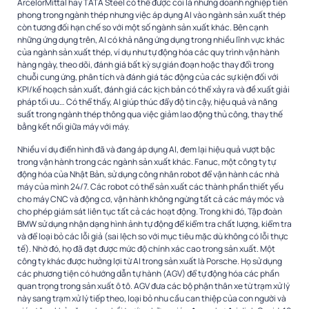
ArcelorMittal hay TATA Steel có thể được coi là nhưng doanh nghiệp tiên
phong trong ngành thép nhưng việc áp dụng AI vào ngành sản xuất thép
còn tương đối hạn chế so với một số ngành sản xuất khác. Bên cạnh
những ứng dụng trên, AI có khả năng ứng dụng trong nhiều lĩnh vực khác
của ngành sản xuất thép, ví dụ như tự động hóa các quy trình vận hành
hàng ngày, theo dõi, đánh giá bất kỳ sự gián đoạn hoặc thay đổi trong
chuỗi cung ứng, phân tích và đánh giá tác động của các sự kiện đối với
KPI/kế hoạch sản xuất, đánh giá các kịch bản có thể xảy ra và đề xuất giải
pháp tối ưu… Có thể thấy, AI giúp thúc đẩy độ tin cậy, hiệu quả và năng
suất trong ngành thép thông qua việc giảm lao động thủ công, thay thế
bằng kết nối giữa máy với máy.
Nhiều ví dụ điển hình đã và đang áp dụng AI, đem lại hiệu quả vượt bậc
trong vận hành trong các ngành sản xuất khác. Fanuc, một công ty tự
động hóa của Nhật Bản, sử dụng công nhân robot để vận hành các nhà
máy của mình 24/7. Các robot có thể sản xuất các thành phần thiết yếu
cho máy CNC và động cơ, vận hành không ngừng tất cả các máy móc và
cho phép giám sát liên tục tất cả các hoạt động. Trong khi đó, Tập đoàn
BMW sử dụng nhận dạng hình ảnh tự động để kiểm tra chất lượng, kiểm tra
và để loại bỏ các lỗi giả (sai lệch so với mục tiêu mặc dù không có lỗi thực
tế). Nhờ đó, họ đã đạt được mức độ chính xác cao trong sản xuất. Một
công ty khác được hưởng lợi từ AI trong sản xuất là Porsche. Họ sử dụng
các phương tiện có hướng dẫn tự hành (AGV) để tự động hóa các phần
quan trọng trong sản xuất ô tô. AGV đưa các bộ phận thân xe từ trạm xử lý
này sang trạm xử lý tiếp theo, loại bỏ nhu cầu can thiệp của con người và