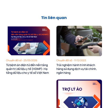
Tin liên quan
Chuyển đổi số - 25/05/2026
Chuyển đổi số - 11/12/2023
Từ bệnh án điện tử đến nền tảng
Trải nghiệm hành trình khách
quản trị dữ liệu y tế (HDMP): Hạ
hàng sử dụng dịch vụ tài chính,
tầng dữ liệu cho y tế số Việt Nam
ngân hàng