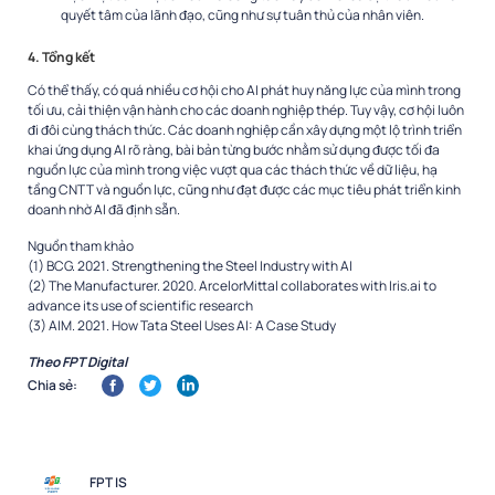
quyết tâm của lãnh đạo, cũng như sự tuân thủ của nhân viên.
4. Tổng kết
Có thể thấy, có quá nhiều cơ hội cho AI phát huy năng lực của mình trong
tối ưu, cải thiện vận hành cho các doanh nghiệp thép. Tuy vậy, cơ hội luôn
đi đôi cùng thách thức. Các doanh nghiệp cần xây dựng một lộ trình triển
khai ứng dụng AI rõ ràng, bài bản từng bước nhằm sử dụng được tối đa
nguồn lực của mình trong việc vượt qua các thách thức về dữ liệu, hạ
tầng CNTT và nguồn lực, cũng như đạt được các mục tiêu phát triển kinh
doanh nhờ AI đã định sẵn.
Nguồn tham khảo
(1) BCG. 2021. Strengthening the Steel Industry with AI
(2) The Manufacturer. 2020. ArcelorMittal collaborates with Iris.ai to
advance its use of scientific research
(3) AIM. 2021. How Tata Steel Uses AI: A Case Study
Theo FPT Digital
Chia sẻ:
FPT IS