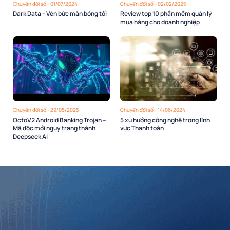
Chuyển đổi số - 01/07/2024
Chuyển đổi số - 02/02/2025
Dark Data – Vén bức màn bóng tối
Review top 10 phần mềm quản lý
mua hàng cho doanh nghiệp
Chuyển đổi số - 29/05/2025
Chuyển đổi số - 14/06/2024
OctoV2 Android Banking Trojan –
5 xu hướng công nghệ trong lĩnh
Mã độc mới ngụy trang thành
vực Thanh toán
Deepseek AI