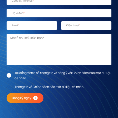
Công ty/ Tổ chức
*
Họ và tên
*
Email
*
Điện thoại
*
Mô tả nhu cầu
*
Tôi đồng ý chia sẻ thông tin và đồng ý với Chính sách bảo mật dữ liệu
cá nhân
Thông tin về Chính sách bảo mật dữ liệu cá nhân
Đăng ký ngay