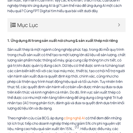
sản xuất, vận hành của mình. Vậy các khó khăn, thách thức của doanh
nghiệp thép khi ứng dụng AI là gì? Làm thế nào để ứng dụng AI một cách
hiệu quả? Cùng FPT Digital tìm hiểu qua bài viết dưới đây.
Mục Lục
1. Ứng dụng AI trong sản xuất nói chung & sản xuất thép nói riêng
Sản xuất thép là một ngành công nghiệp phức tạp, trong đó mỗi quy trình
trong chuỗi sản xuất có thể tạo ra một lượng lớn dữ liệu về sản lượng, chất
lượng sản phẩm hoặc thông số máy, giúp cung cấp thông tin chi tiết, có
giá trị khi được quản lý đúng cách. Dữ liệu có thể được sinh ra từ hàng loạt
các cảm biến kết nối với các loại máy móc, thiết bị, tạo cơ hội hỗ trợ người
vận hành sản xuất đưa ra quyết định kịp thời, chính xác, cũng như cho
phép cải thiện quy trình hoạt động hiệu quả và tối ưu hơn. Tuy nhiên trên
thực tế, các quyết định vận hành về cơ bản vẫn được nhân sự đưa ra dựa
trên kiến thức và kinh nghiệm cá nhân. Do đó, lĩnh vực sản xuất thép có
thể được coi như một nền tảng tiềm năng để ứng dụng công nghệ Trí tuệ
nhân tạo (AI) trong phân tích, đánh giá và đưa ra quyết định dựa trên khối
lượng dữ liệu lớn và đa dạng.
Theo nghiên cứu của BCG, áp dụng
công nghệ AI
có thể đem đến những
lợi ích trực tiếp cho doanh nghiệp thép như giảm 5% chi phí nguyên vật
(1)
liệu, nâng cao hiệu quả sản xuất lên 15%…
. Hiểu được điều này, các