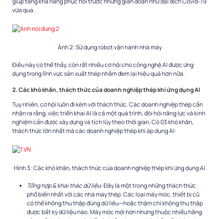
giúp tăng khả năng phục hồi trước những gián đoạn như đại dịch Covid-19
vừa qua.
Ảnh 2: Sử dụng robot vận hành nhà máy
Điều này có thể thấy, còn rất nhiều cơ hội cho công nghệ AI được ứng
dụng trong lĩnh vực sản xuất thép nhằm đem lại hiệu quả hơn nữa.
2. Các khó khăn, thách thức của doanh nghiệp thép khi ứng dụng AI
Tuy nhiên, cơ hội luôn đi kèm với thách thức. Các doanh nghiệp thép cần
nhận ra rằng, việc triển khai AI là cả một quá trình, đòi hỏi năng lực và kinh
nghiệm cần được xây dựng và tích lũy theo thời gian. Có 03 khó khăn,
thách thức lớn nhất mà các doanh nghiệp thép khi áp dụng AI:
Hình 3: Các khó khăn, thách thức của doanh nghiệp thép khi ứng dụng AI
Tổng hợp & khai thác dữ liệu:
Đây là một trong những thách thức
phổ biến nhất với các nhà máy thép. Các loại máy móc, thiết bị cũ
có thể không thu thập đúng dữ liệu—hoặc thậm chí không thu thập
được bất kỳ dữ liệu nào. Máy móc mới hơn nhưng thuộc nhiều hãng