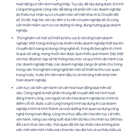
hoạt động có tầm ảnh hưởng thấp. Tuy vậy, để xây dựng được lộ trình
cũng không phải công việc dễ dàng với phần lớn các doanh nghiệp
do thiếu hụt nhân sự có chuyên môn về triển khai AI & Chuyển đổi
số. Do đó, hợp tác với các đơn vị tư vấn chuyên nghiệp sẽ vô cùng
cần thiết nhằm vạch ra con đường rõ ràng, đúng hướng giúp doanh
nghiệp.
Thử nghiệm với một số thiết bị/khu vực & mở rộng toàn doanh
nghiệp:
Một trong những lý do khiến nhiều doanh nghiệp thất bại khi
chuyển dịch sang sử dụng công nghệ số, trong đó bao gồm AI chính
là quá vội vàng, mong muốn làm được quá nhiều quá nhanh. Đặc biệt
với mức độ phức tạp về hệ thống máy móc và quy trình vận hành của
các doanh nghiệp thép, các doanh nghiệp càng cần phải chú trọng
trong việc thử nghiệm công nghệ lên một số thiết bị/khu vực quan
trọng trước, trước khi tiến hành đầu tư và mở rộng triển khai trên
toàn doanh nghiệp.
Liên tục cải tiến vận hành với văn hoá hoạt động dựa trên dữ
liệu:
Công nghệ là một phần nhưng để chuyển đổi mô hình hoạt
động thành công, con người và văn hóa doanh nghiệp lại chính là
điểm cốt lõi. Bước cuối cùng trong lộ trình áp dụng AI của doanh
nghiệp chính là hình thành và nuôi dưỡng thói quen sử dụng công
nghệ trong hoạt động, cũng như thúc đẩy văn hóa liên tục cải tiến,
vận hành, nâng cao năng suất dựa trên dữ liệu cho nhân sự. Để thay
đổi cách thức làm việc, thói quen đã tồn tại nhiều năm không phải
việc một sớm một chiều mà công tác này đòi hỏi cả sự thấu hiểu và