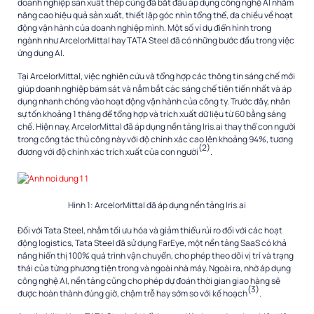
doanh nghiệp sản xuất thép cũng đã bắt đầu áp dụng công nghệ AI nhằm
nâng cao hiệu quả sản xuất, thiết lập góc nhìn tổng thể, đa chiều về hoạt
động vận hành của doanh nghiệp mình. Một số ví dụ điển hình trong
ngành như ArcelorMittal hay TATA Steel đã có những bước đầu trong việc
ứng dụng AI.
Tại ArcelorMittal, việc nghiên cứu và tổng hợp các thông tin sáng chế mới
giúp doanh nghiệp bám sát và nắm bắt các sáng chế tiên tiến nhất và áp
dụng nhanh chóng vào hoạt động vận hành của công ty. Trước đây, nhân
sự tốn khoảng 1 tháng để tổng hợp và trích xuất dữ liệu từ 60 bằng sáng
chế. Hiện nay, ArcelorMittal đã áp dụng nền tảng Iris.ai thay thể con người
trong công tác thủ công này với độ chính xác cao lên khoảng 94%, tương
(2)
đương với độ chính xác trích xuất của con người
.
Hình 1: ArcelorMittal đã áp dụng nền tảng Iris.ai
Đối với Tata Steel, nhằm tối ưu hóa và giảm thiểu rủi ro đối với các hoạt
động logistics, Tata Steel đã sử dụng FarEye, một nền tảng SaaS có khả
năng hiển thị 100% quá trình vận chuyển, cho phép theo dõi vị trí và trạng
thái của từng phương tiện trong và ngoài nhà máy. Ngoài ra, nhờ áp dụng
công nghệ AI, nền tảng cũng cho phép dự đoán thời gian giao hàng sẽ
(3)
được hoàn thành đúng giờ, chậm trễ hay sớm so với kế hoạch
.