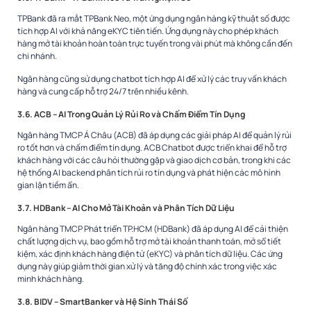
TPBank đã ra mắt TPBank Neo, một ứng dụng ngân hàng kỹ thuật số được
tích hợp AI với khả năng eKYC tiên tiến. Ứng dụng này cho phép khách
hàng mở tài khoản hoàn toàn trực tuyến trong vài phút mà không cần đến
chi nhánh.
Ngân hàng cũng sử dụng chatbot tích hợp AI để xử lý các truy vấn khách
hàng và cung cấp hỗ trợ 24/7 trên nhiều kênh.
3.6. ACB – AI Trong Quản Lý Rủi Ro và Chấm Điểm Tín Dụng
Ngân hàng TMCP Á Châu (ACB) đã áp dụng các giải pháp AI để quản lý rủi
ro tốt hơn và chấm điểm tín dụng. ACB Chatbot được triển khai để hỗ trợ
khách hàng với các câu hỏi thường gặp và giao dịch cơ bản, trong khi các
hệ thống AI backend phân tích rủi ro tín dụng và phát hiện các mô hình
gian lận tiềm ẩn.
3.7. HDBank – AI Cho Mở Tài Khoản và Phân Tích Dữ Liệu
Ngân hàng TMCP Phát triển TP.HCM (HDBank) đã áp dụng AI để cải thiện
chất lượng dịch vụ, bao gồm hỗ trợ mở tài khoản thanh toán, mở sổ tiết
kiệm, xác định khách hàng điện tử (eKYC) và phân tích dữ liệu. Các ứng
dụng này giúp giảm thời gian xử lý và tăng độ chính xác trong việc xác
minh khách hàng.
3.8. BIDV – SmartBanker và Hệ Sinh Thái Số