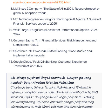
nganh-ngan-hang-o-viet-nam-69338.html
McKinsey & Company. “The State of AI in 2024.” Research report on
global AI adoption trends.
MIT Technology Review Insights. “Banking on AI Agents: A Survey of
Financial Services Leaders.” 2025.
Wells Fargo. “Fargo Virtual Assistant Performance Reports.” 2023-
2024.
Goldman Sachs. “AI in Financial Services: Risk Management and
Compliance.” 2024.
Salesforce. “AI-Powered CRM for Banking.” Case studies and
implementation reports.
Google Cloud. “PaLM 2 in Banking: Customer Experience
Transformation.” 2024.
Bài viết độc quyền bởi Ông
Lê Thanh Hải –
Chuyên gia Công
nghệ số – Data – AI ngành Tài chính Ngân hàng
Chuyên gia trong lĩnh vực Tài chính Ngân hàng với 15 năm kinh
nghiệm, ,o mối phối hợp của nhiều đối tác lớn như IBM, Oracle, AWS,
Microsoft, Fujitsu. Chuyên gia tư vấn về giải pháp Data – AI trong
lĩnh vực ngân hàng – tài chính, phát triển các giải pháp nền tảng
của ngân hàng tại Nhật Bản và Việt Nam. Ứng dụng xây dựng hệ