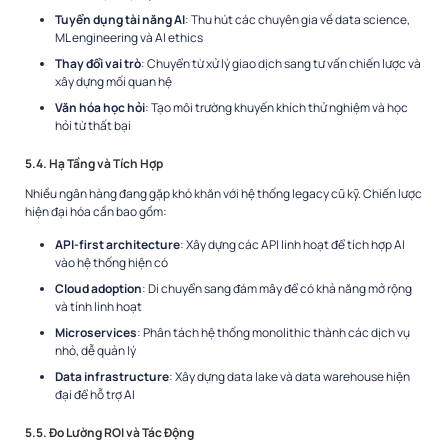
Tuyển dụng tài năng AI
: Thu hút các chuyên gia về data science,
ML engineering và AI ethics
Thay đổi vai trò
: Chuyển từ xử lý giao dịch sang tư vấn chiến lược và
xây dựng mối quan hệ
Văn hóa học hỏi
: Tạo môi trường khuyến khích thử nghiệm và học
hỏi từ thất bại
5.4. Hạ Tầng và Tích Hợp
Nhiều ngân hàng đang gặp khó khăn với hệ thống legacy cũ kỹ. Chiến lược
hiện đại hóa cần bao gồm:
API-first architecture
: Xây dựng các API linh hoạt để tích hợp AI
vào hệ thống hiện có
Cloud adoption
: Di chuyển sang đám mây để có khả năng mở rộng
và tính linh hoạt
Microservices
: Phân tách hệ thống monolithic thành các dịch vụ
nhỏ, dễ quản lý
Data infrastructure
: Xây dựng data lake và data warehouse hiện
đại để hỗ trợ AI
5.5. Đo Lường ROI và Tác Động