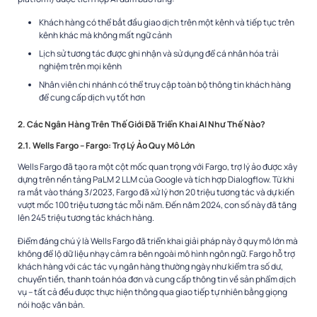
Khách hàng có thể bắt đầu giao dịch trên một kênh và tiếp tục trên
kênh khác mà không mất ngữ cảnh
Lịch sử tương tác được ghi nhận và sử dụng để cá nhân hóa trải
nghiệm trên mọi kênh
Nhân viên chi nhánh có thể truy cập toàn bộ thông tin khách hàng
để cung cấp dịch vụ tốt hơn
2. Các Ngân Hàng Trên Thế Giới Đã Triển Khai AI Như Thế Nào?
2.1. Wells Fargo – Fargo: Trợ Lý Ảo Quy Mô Lớn
Wells Fargo đã tạo ra một cột mốc quan trọng với Fargo, trợ lý ảo được xây
dựng trên nền tảng PaLM 2 LLM của Google và tích hợp Dialogflow. Từ khi
ra mắt vào tháng 3/2023, Fargo đã xử lý hơn 20 triệu tương tác và dự kiến
vượt mốc 100 triệu tương tác mỗi năm. Đến năm 2024, con số này đã tăng
lên 245 triệu tương tác khách hàng.
Điểm đáng chú ý là Wells Fargo đã triển khai giải pháp này ở quy mô lớn mà
không để lộ dữ liệu nhạy cảm ra bên ngoài mô hình ngôn ngữ. Fargo hỗ trợ
khách hàng với các tác vụ ngân hàng thường ngày như kiểm tra số dư,
chuyển tiền, thanh toán hóa đơn và cung cấp thông tin về sản phẩm dịch
vụ – tất cả đều được thực hiện thông qua giao tiếp tự nhiên bằng giọng
nói hoặc văn bản.