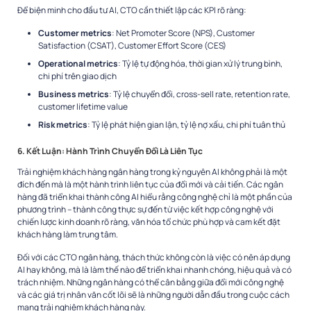
Để biện minh cho đầu tư AI, CTO cần thiết lập các KPI rõ ràng:
Customer metrics
: Net Promoter Score (NPS), Customer
Satisfaction (CSAT), Customer Effort Score (CES)
Operational metrics
: Tỷ lệ tự động hóa, thời gian xử lý trung bình,
chi phí trên giao dịch
Business metrics
: Tỷ lệ chuyển đổi, cross-sell rate, retention rate,
customer lifetime value
Risk metrics
: Tỷ lệ phát hiện gian lận, tỷ lệ nợ xấu, chi phí tuân thủ
6. Kết Luận: Hành Trình Chuyển Đổi Là Liên Tục
Trải nghiệm khách hàng ngân hàng trong kỷ nguyên AI không phải là một
đích đến mà là một hành trình liên tục của đổi mới và cải tiến. Các ngân
hàng đã triển khai thành công AI hiểu rằng công nghệ chỉ là một phần của
phương trình – thành công thực sự đến từ việc kết hợp công nghệ với
chiến lược kinh doanh rõ ràng, văn hóa tổ chức phù hợp và cam kết đặt
khách hàng làm trung tâm.
Đối với các CTO ngân hàng, thách thức không còn là việc có nên áp dụng
AI hay không, mà là làm thế nào để triển khai nhanh chóng, hiệu quả và có
trách nhiệm. Những ngân hàng có thể cân bằng giữa đổi mới công nghệ
và các giá trị nhân văn cốt lõi sẽ là những người dẫn đầu trong cuộc cách
mạng trải nghiệm khách hàng này.