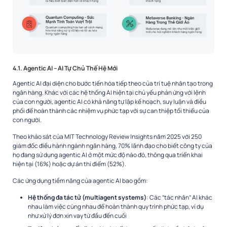
4.1. Agentic AI – AI Tự Chủ Thế Hệ Mới
Agentic AI đại diện cho bước tiến hóa tiếp theo của trí tuệ nhân tạo trong
ngân hàng. Khác với các hệ thống AI hiện tại chủ yếu phản ứng với lệnh
của con người, agentic AI có khả năng tự lập kế hoạch, suy luận và điều
phối để hoàn thành các nhiệm vụ phức tạp với sự can thiệp tối thiểu của
con người.
Theo khảo sát của MIT Technology Review Insights năm 2025 với 250
giám đốc điều hành ngành ngân hàng, 70% lãnh đạo cho biết công ty của
họ đang sử dụng agentic AI ở một mức độ nào đó, thông qua triển khai
hiện tại (16%) hoặc dự án thí điểm (52%).
Các ứng dụng tiềm năng của agentic AI bao gồm:
Hệ thống đa tác tử (multiagent systems)
: Các “tác nhân” AI khác
nhau làm việc cùng nhau để hoàn thành quy trình phức tạp, ví dụ
như xử lý đơn xin vay từ đầu đến cuối