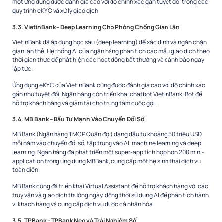
một ứng dụng được đánh giá cao với độ chính xác gần tuyệt đối trong các
quy trình eKYC và xử lý giao dịch.
3.3. VietinBank – Deep Learning Cho Phòng Chống Gian Lận
VietinBank đã áp dụng học sâu (deep learning) để xác định và ngăn chặn
gian lận thẻ. Hệ thống AI của ngân hàng phân tích các mẫu giao dịch theo
thời gian thực để phát hiện các hoạt động bất thường và cảnh báo ngay
lập tức.
Ứng dụng eKYC của VietinBank cũng được đánh giá cao với độ chính xác
gần như tuyệt đối. Ngân hàng còn triển khai chatbot VietinBank iBot để
hỗ trợ khách hàng và giảm tải cho trung tâm cuộc gọi.
3.4. MB Bank – Đầu Tư Mạnh Vào Chuyển Đổi Số
MB Bank (Ngân hàng TMCP Quân đội) đang đầu tư khoảng 50 triệu USD
mỗi năm vào chuyển đổi số, tập trung vào AI, machine learning và deep
learning. Ngân hàng đã phát triển một super-app tích hợp hơn 200 mini-
application trong ứng dụng MBBank, cung cấp một hệ sinh thái dịch vụ
toàn diện.
MB Bank cũng đã triển khai Virtual Assistant để hỗ trợ khách hàng với các
truy vấn và giao dịch thường ngày, đồng thời sử dụng AI để phân tích hành
vi khách hàng và cung cấp dịch vụ được cá nhân hóa.
3.5. TPBank – TPBank Neo và Trải Nghiệm Số