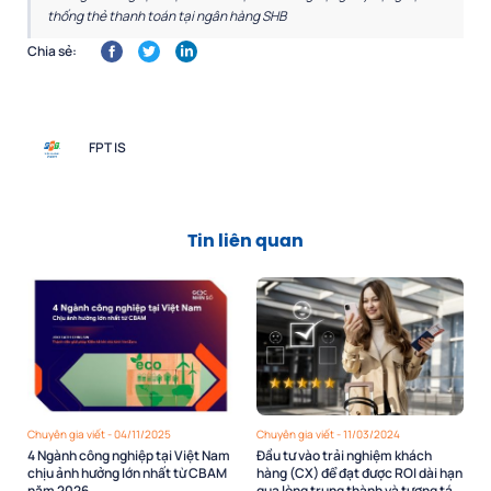
thống thẻ thanh toán tại ngân hàng SHB
Chia sẻ:
FPT IS
Tin liên quan
Chuyên gia viết - 04/11/2025
Chuyên gia viết - 11/03/2024
4 Ngành công nghiệp tại Việt Nam
Đầu tư vào trải nghiệm khách
chịu ảnh hưởng lớn nhất từ CBAM
hàng (CX) để đạt được ROI dài hạn
năm 2026
qua lòng trung thành và tương tác