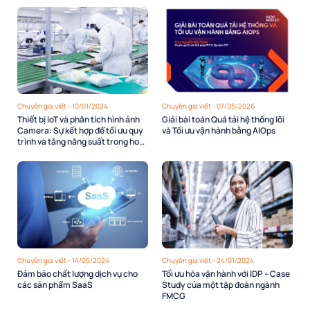
Chuyên gia viết - 10/01/2024
Chuyên gia viết - 07/05/2026
Thiết bị IoT và phân tích hình ảnh
Giải bài toán Quá tải hệ thống lõi
Camera: Sự kết hợp để tối ưu quy
và Tối ưu vận hành bằng AIOps
trình và tăng năng suất trong hoạt
động sản xuất.
Chuyên gia viết - 14/05/2024
Chuyên gia viết - 24/01/2024
Đảm bảo chất lượng dịch vụ cho
Tối ưu hóa vận hành với IDP – Case
các sản phẩm SaaS
Study của một tập đoàn ngành
FMCG