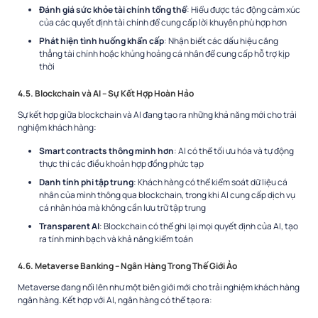
Đánh giá sức khỏe tài chính tổng thể
: Hiểu được tác động cảm xúc
của các quyết định tài chính để cung cấp lời khuyên phù hợp hơn
Phát hiện tình huống khẩn cấp
: Nhận biết các dấu hiệu căng
thẳng tài chính hoặc khủng hoảng cá nhân để cung cấp hỗ trợ kịp
thời
4.5. Blockchain và AI – Sự Kết Hợp Hoàn Hảo
Sự kết hợp giữa blockchain và AI đang tạo ra những khả năng mới cho trải
nghiệm khách hàng:
Smart contracts thông minh hơn
: AI có thể tối ưu hóa và tự động
thực thi các điều khoản hợp đồng phức tạp
Danh tính phi tập trung
: Khách hàng có thể kiểm soát dữ liệu cá
nhân của mình thông qua blockchain, trong khi AI cung cấp dịch vụ
cá nhân hóa mà không cần lưu trữ tập trung
Transparent AI
: Blockchain có thể ghi lại mọi quyết định của AI, tạo
ra tính minh bạch và khả năng kiểm toán
4.6. Metaverse Banking – Ngân Hàng Trong Thế Giới Ảo
Metaverse đang nổi lên như một biên giới mới cho trải nghiệm khách hàng
ngân hàng. Kết hợp với AI, ngân hàng có thể tạo ra: