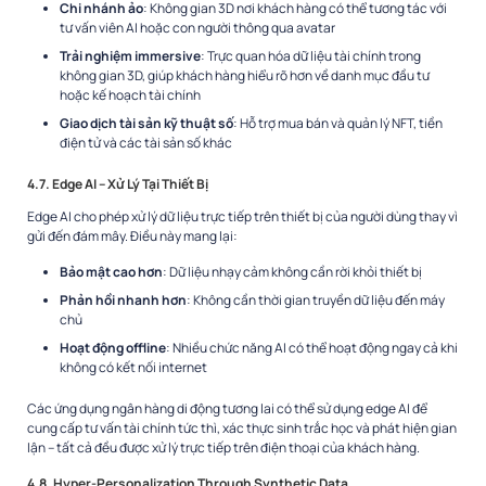
Chi nhánh ảo
: Không gian 3D nơi khách hàng có thể tương tác với
tư vấn viên AI hoặc con người thông qua avatar
Trải nghiệm immersive
: Trực quan hóa dữ liệu tài chính trong
không gian 3D, giúp khách hàng hiểu rõ hơn về danh mục đầu tư
hoặc kế hoạch tài chính
Giao dịch tài sản kỹ thuật số
: Hỗ trợ mua bán và quản lý NFT, tiền
điện tử và các tài sản số khác
4.7. Edge AI – Xử Lý Tại Thiết Bị
Edge AI cho phép xử lý dữ liệu trực tiếp trên thiết bị của người dùng thay vì
gửi đến đám mây. Điều này mang lại:
Bảo mật cao hơn
: Dữ liệu nhạy cảm không cần rời khỏi thiết bị
Phản hồi nhanh hơn
: Không cần thời gian truyền dữ liệu đến máy
chủ
Hoạt động offline
: Nhiều chức năng AI có thể hoạt động ngay cả khi
không có kết nối internet
Các ứng dụng ngân hàng di động tương lai có thể sử dụng edge AI để
cung cấp tư vấn tài chính tức thì, xác thực sinh trắc học và phát hiện gian
lận – tất cả đều được xử lý trực tiếp trên điện thoại của khách hàng.
4.8. Hyper-Personalization Through Synthetic Data