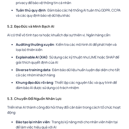
privacy để bảo vệ thông tin cá nhân
Tuân thủ quy định
: Đảm bảo các hệ thống AI tuân thủ GDPR, CCPA
và các quy định bảo vệ dữ liệu khác
5.2. Đạo Đức và Minh Bạch AI
AI có thể vô tình tạo ra hoặc khuếch đại sự thiên vị. Ngân hàng cần:
Auditing thường xuyên
: Kiểm tra các mô hình AI để phát hiện và
loại bỏ thiên kiến
Explainable AI (XAI)
: Sử dụng các kỹ thuật như LIME hoặc SHAP để
giải thích quyết định của AI
Diverse training data
: Đảm bảo dữ liệu huấn luyện đại diện cho tất
cả các nhóm khách hàng
Khung đạo đức rõ ràng
: Thiết lập các nguyên tắc và quy trình để
đảm bảo AI được sử dụng có trách nhiệm
5.3. Chuyển Đổi Nguồn Nhân Lực
Triển khai AI thành công đòi hỏi thay đổi căn bản trong cách tổ chức hoạt
động:
Đào tạo lại nhân viên
: Trang bị kỹ năng mới cho nhân viên hiện tại
để làm việc hiệu quả với AI