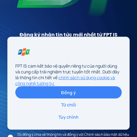
Đăng ký nhận tin tức mới nhất từ FPT IS
Công ty/ Tổ chức
*
Họ và tên
*
FPT IS cam kết bảo vệ quyền riêng tư của người dùng
và cung cấp trải nghiệm trực tuyến tốt nhất. Dưới đây
là thông tin chi tiết về
chính sách sử dụng cookie và
Email
*
Điện thoại
*
công nghệ tương tự.
Đồng ý
Mô tả nhu cầu
*
Từ chối
Tùy chỉnh
Tôi đồng ý chia sẻ thông tin và đồng ý với Chính sách bảo mật dữ liệu