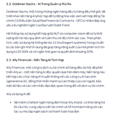
2.2. Goldman Sachs – AI Trong Quản Lý Rủi Ro
Goldman Sachs, một trong những ngân hàng đầu tư hàng đầu thế giới, đã
triển khai nền tảng AI phức tạp để tự động hóa việc xem xét Hợp đồng Tài
chính Có Điều kiện (Qualified Financial Contracts – QFCs) nhằm đáp ứng
yêu cầu nghiêm ngặt của Đạo luật Dodd-Frank.
Hệ thống này sử dụng kết hợp giữa NLP và computer vision để xử lý khối
lượng lớn tài liệu quy định và tuân thủ với độ chính xác cao. Theo phân
tích, việc sử dụng hệ thống đa tác tử (multiagent systems) trong chuẩn
bị các bản ghi nhớ tín dụng đã giúp tăng năng suất của nhà phân tích tín
dụng từ 20-60% và rút ngắn thời gian ra quyết định khoảng 30%.
2.3. Ally Financial – Nền Tảng AI Tích Hợp
Ally Financial, một công ty dịch vụ tài chính số hàng đầu tại Mỹ, đã phát
triển Ally.ai – một nền tảng AI độc quyền dựa trên đám mây. Nền tảng này
kết hợp các chức năng AI truyền thống với các công cụ AI tạo sinh
(generative AI), đồng thời nhấn mạnh sự can thiệp của con người, bảo
mật dữ liệu và các cân nhắc đạo đức quan trọng đối với dịch vụ tài chính.
Ally sử dụng AI để:
Vận hành chatbot ngân hàng đàm thoại Ally Assist, có khả năng trả
lời câu hỏi, cung cấp tư vấn tài chính và hỗ trợ khách hàng với các
tác vụ như lập ngân sách và thanh toán hóa đơn