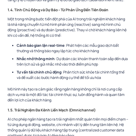
1.4. Tính Chủ Động và Dự Báo – Từ Phản Ứng Đến Tiên Đoán
Một trong những bước tiến đột phá của AI trong trải nghiệm khách hàng
là khả năng chuyển từ mô hình phản ứng (reactive) sang mô hình chủ
động (proactive) và dự đoán (predictive). Thay vì chờ khách hàng liên hệ
khi có vấn đề, hệ thống AI có thể:
Cảnh báo gian lận real-time
: Phát hiện các mẫu giao dịch bất
thường và thông báo ngay lập tức cho khách hàng
Nhắc nhở thông minh
: Dự đoán các khoản thanh toán sắp đến dựa
trên lịch sử và gửi nhắc nhở vào thời điểm phù hợp
Tư vấn tài chính chủ động
: Phân tích sức khỏe tài chính tổng thể
và đề xuất các bước hành động cụ thể để tối ưu hóa
Mô hình này tạo ra cảm giác rằng ngân hàng không chỉ là nơi cung cấp
dịch vụ mà là một đối tác tài chính thực sự, luôn đồng hành và quan tâm
đến lợi ích của khách hàng.
1.5. Trải Nghiệm Đa Kênh Liền Mạch (Omnichannel)
AI cho phép ngân hàng tạo ra trải nghiệm nhất quán trên mọi điểm chạm –
từ ứng dụng di động, website, chi nhánh vật lý đến trung tâm liên hệ. Hệ
thống quản lý dữ liệu khách hàng tập trung (centralized customer data
platform) được tích hợp AI đảm bảo rằng: