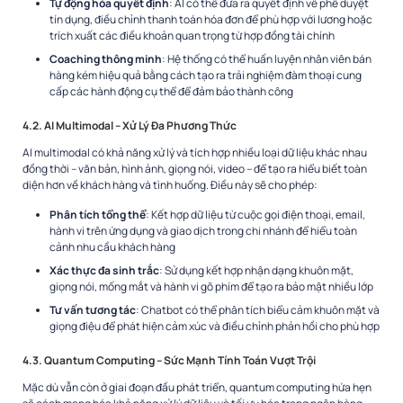
Tự động hóa quyết định
: AI có thể đưa ra quyết định về phê duyệt
tín dụng, điều chỉnh thanh toán hóa đơn để phù hợp với lương hoặc
trích xuất các điều khoản quan trọng từ hợp đồng tài chính
Coaching thông minh
: Hệ thống có thể huấn luyện nhân viên bán
hàng kém hiệu quả bằng cách tạo ra trải nghiệm đàm thoại cung
cấp các hành động cụ thể để đảm bảo thành công
4.2. AI Multimodal – Xử Lý Đa Phương Thức
AI multimodal có khả năng xử lý và tích hợp nhiều loại dữ liệu khác nhau
đồng thời – văn bản, hình ảnh, giọng nói, video – để tạo ra hiểu biết toàn
diện hơn về khách hàng và tình huống. Điều này sẽ cho phép:
Phân tích tổng thể
: Kết hợp dữ liệu từ cuộc gọi điện thoại, email,
hành vi trên ứng dụng và giao dịch trong chi nhánh để hiểu toàn
cảnh nhu cầu khách hàng
Xác thực đa sinh trắc
: Sử dụng kết hợp nhận dạng khuôn mặt,
giọng nói, mống mắt và hành vi gõ phím để tạo ra bảo mật nhiều lớp
Tư vấn tương tác
: Chatbot có thể phân tích biểu cảm khuôn mặt và
giọng điệu để phát hiện cảm xúc và điều chỉnh phản hồi cho phù hợp
4.3. Quantum Computing – Sức Mạnh Tính Toán Vượt Trội
Mặc dù vẫn còn ở giai đoạn đầu phát triển, quantum computing hứa hẹn