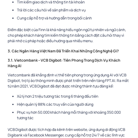
Tìm kiếm giao dịch và thông tin tài khoản
Trả lời các câu hỏi về sản phẩm và dịch vụ
Cung cấp hỗ trợ và hướng dẫn trong bối cảnh
Điểm đặc biệt của Finn là khả năng hiểu ngôn ngữ tự nhiên và ngữ cảnh,
cho phép khách hàng tìm kiếm thông tin bằng cách đặt câu hỏi thay vì
phải nhớ cú pháp hoặc điều hướng qua nhiều menu.
3. Các Ngân Hàng Việt Nam Đã Triển Khai Những Công Nghệ Gì?
3.1. Vietcombank – VCB Digibot: Tiên Phong Trong Dịch Vụ Khách
Hàng AI
Vietcombank đã khẳng định vị thế tiên phong trong ứng dụng AI với VCB
Digibot, trợ lý ảo thông minh được phát triển trên nền tảng FPT.AI. Ra mắt
từ năm 2021, VCB Digibot đã đạt được những thành tựu đáng kể:
Xử lý hơn 2 triệu tương tác trong 6 tháng đầu tiên
Hiện quản lý 88% các truy vấn của người dùng
Phục vụ hơn 50.000 khách hàng mỗi tháng với khoảng 350.000
tương tác
VCB Digibot được tích hợp đa kênh trên website, ứng dụng di động VCB
Digibank và Facebook Messenger, cung cấp hỗ trợ 24/7 về các lĩnh vực