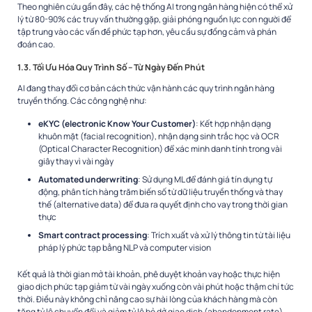
Theo nghiên cứu gần đây, các hệ thống AI trong ngân hàng hiện có thể xử
lý từ 80-90% các truy vấn thường gặp, giải phóng nguồn lực con người để
tập trung vào các vấn đề phức tạp hơn, yêu cầu sự đồng cảm và phán
đoán cao.
1.3. Tối Ưu Hóa Quy Trình Số – Từ Ngày Đến Phút
AI đang thay đổi cơ bản cách thức vận hành các quy trình ngân hàng
truyền thống. Các công nghệ như:
eKYC (electronic Know Your Customer)
: Kết hợp nhận dạng
khuôn mặt (facial recognition), nhận dạng sinh trắc học và OCR
(Optical Character Recognition) để xác minh danh tính trong vài
giây thay vì vài ngày
Automated underwriting
: Sử dụng ML để đánh giá tín dụng tự
động, phân tích hàng trăm biến số từ dữ liệu truyền thống và thay
thế (alternative data) để đưa ra quyết định cho vay trong thời gian
thực
Smart contract processing
: Trích xuất và xử lý thông tin từ tài liệu
pháp lý phức tạp bằng NLP và computer vision
Kết quả là thời gian mở tài khoản, phê duyệt khoản vay hoặc thực hiện
giao dịch phức tạp giảm từ vài ngày xuống còn vài phút hoặc thậm chí tức
thời. Điều này không chỉ nâng cao sự hài lòng của khách hàng mà còn
tăng tỷ lệ chuyển đổi và giảm tỷ lệ bỏ dở giao dịch (abandonment rate).