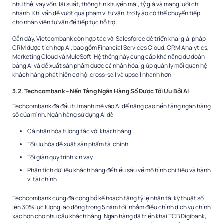
như thẻ, vay vốn, lãi suất, thông tin khuyến mãi, tỷ giá và mạng lưới chi
nhánh. Khi vấn đề vượt quá phạm vi tư vấn, trợ lý ảo có thể chuyển tiếp
cho nhân viên tư vấn để tiếp tục hỗ trợ.
Gần đây, Vietcombank còn hợp tác với Salesforce để triển khai giải pháp
CRM được tích hợp AI, bao gồm Financial Services Cloud, CRM Analytics,
Marketing Cloud và MuleSoft. Hệ thống này cung cấp khả năng dự đoán
bằng AI và đề xuất sản phẩm được cá nhân hóa, giúp quản lý mối quan hệ
khách hàng phát hiện cơ hội cross-sell và upsell nhanh hơn.
3.2. Techcombank – Nền Tảng Ngân Hàng Số Được Tối Ưu Bởi AI
Techcombank đã đầu tư mạnh mẽ vào AI để nâng cao nền tảng ngân hàng
số của mình. Ngân hàng sử dụng AI để:
Cá nhân hóa tương tác với khách hàng
Tối ưu hóa đề xuất sản phẩm tài chính
Tối giản quy trình xin vay
Phân tích dữ liệu khách hàng để hiểu sâu về mô hình chi tiêu và hành
vi tài chính
Techcombank cũng đã công bố kế hoạch tăng tỷ lệ nhân tài kỹ thuật số
lên 30% lực lượng lao động trong 5 năm tới, nhằm điều chỉnh dịch vụ chính
xác hơn cho nhu cầu khách hàng. Ngân hàng đã triển khai TCB Digibank,