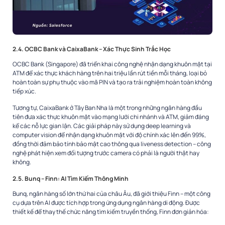
2.4. OCBC Bank và CaixaBank – Xác Thực Sinh Trắc Học
OCBC Bank (Singapore) đã triển khai công nghệ nhận dạng khuôn mặt tại
ATM để xác thực khách hàng trên hai triệu lần rút tiền mỗi tháng, loại bỏ
hoàn toàn sự phụ thuộc vào mã PIN và tạo ra trải nghiệm hoàn toàn không
tiếp xúc.
Tương tự, CaixaBank ở Tây Ban Nha là một trong những ngân hàng đầu
tiên đưa xác thực khuôn mặt vào mạng lưới chi nhánh và ATM, giảm đáng
kể các nỗ lực gian lận. Các giải pháp này sử dụng deep learning và
computer vision để nhận dạng khuôn mặt với độ chính xác lên đến 99%,
đồng thời đảm bảo tính bảo mật cao thông qua liveness detection – công
nghệ phát hiện xem đối tượng trước camera có phải là người thật hay
không.
2.5. Bunq – Finn: AI Tìm Kiếm Thông Minh
Bunq, ngân hàng số lớn thứ hai của châu Âu, đã giới thiệu Finn – một công
cụ dựa trên AI được tích hợp trong ứng dụng ngân hàng di động. Được
thiết kế để thay thế chức năng tìm kiếm truyền thống, Finn đơn giản hóa: