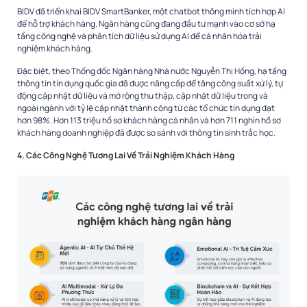
BIDV đã triển khai BIDV SmartBanker, một chatbot thông minh tích hợp AI
để hỗ trợ khách hàng. Ngân hàng cũng đang đầu tư mạnh vào cơ sở hạ
tầng công nghệ và phân tích dữ liệu sử dụng AI để cá nhân hóa trải
nghiệm khách hàng.
Đặc biệt, theo Thống đốc Ngân hàng Nhà nước Nguyễn Thị Hồng, hạ tầng
thông tin tín dụng quốc gia đã được nâng cấp để tăng công suất xử lý, tự
động cập nhật dữ liệu và mở rộng thu thập, cập nhật dữ liệu trong và
ngoài ngành với tỷ lệ cập nhật thành công từ các tổ chức tín dụng đạt
hơn 98%. Hơn 113 triệu hồ sơ khách hàng cá nhân và hơn 711 nghìn hồ sơ
khách hàng doanh nghiệp đã được so sánh với thông tin sinh trắc học.
4. Các Công Nghệ Tương Lai Về Trải Nghiệm Khách Hàng