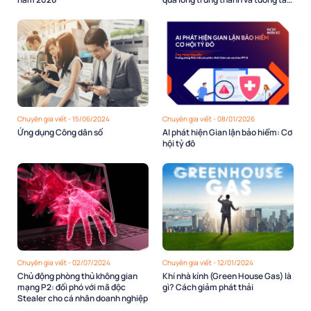
1-1 với khách hàng
Chuyên gia viết - 15/06/2024
Chuyên gia viết - 08/01/2026
Ứng dụng Công dân số
AI phát hiện Gian lận bảo hiểm: Cơ
hội tỷ đô
Chuyên gia viết - 02/07/2024
Chuyên gia viết - 12/01/2024
Chủ động phòng thủ không gian
Khí nhà kính (Green House Gas) là
mạng P2: đối phó với mã độc
gì? Cách giảm phát thải
Stealer cho cá nhân doanh nghiệp