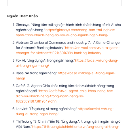
Nguồn Tham Khảo
Gimasys. “Nâng tầm trải nghiệm hành trình khách hàng số với AI cho
ngành ngân hàng.”
https://gimasys.com/nang-tam-trai-nghiem-
hanh-trinh-khach-hang-so-voi-ai-cho-nganh-ngan-hang/
Vietnam Chamber of Commerce and Industry. “AI: A Game-Changer
for Vietnam’s Banking Industry.”
https://en.vcci.com.vn/ai-a-game-
changer-for-vietnam%E2%80%99s-banking-industry
Fox AI. “Ứng dụng AI trong ngân hàng.”
https://fox.ai.vn/ung-dung-
ai-trong-ngan-hang/
Base. “AI trong ngân hàng.”
https://base.vn/blog/ai-trong-ngan-
hang/
CafeF. “AI Agent: Chìa khóa nâng tầm dịch vụ khách hàng trong
ngân hàng số.”
https://cafef.vn/ai-agent-chia-khoa-nang-tam-
dich-vu-khach-hang-trong-ngan-hang-so-
188250918173819549.chn
Lacviet. “Ứng dụng AI trong ngân hàng.”
https://lacviet.vn/ung-
dung-ai-trong-ngan-hang/
Thị Trường Tài Chính Tiền Tệ. “Ứng dụng AI trong ngành ngân hàng ở
Việt Nam.”
https://thitruongtaichinhtiente.vn/ung-dung-ai-trong-