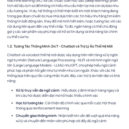
Machine learning (ML) và các thuật toán học sâu (deep learning) phân
tích dữ liệu lịch sử để không chỉ hiểu nhu cầu hiện tại mà còn dự báo nhu
cầu tương lai. Ví dụ, hệ thống có thể nhận biết khi một khách hàng đang
trong giai đoạn chuẩn bị mua nhà dựa trên các tín hiệu như tăng tìm kiếm
thông tin bất động sản, thay đổi mô hình tiết kiệm, hoặc tương tác với các
nội dung liên quan đến vay thế chấp. Từ đó, ngân hàng có thể chủ động
gợi ý các sản phẩm vay phù hợp với hồ sơ tín dụng và khả năng tài chính
cụ thể của họ.
1.2. Tương Tác Thông Minh 24/7 – Chatbot và Trợ Lý Ảo Thế Hệ Mới
Chatbot và voicebot thế hệ mới được xây dựng trên nền tảng xử lý ngôn
ngữ tự nhiên (Natural Language Processing – NLP) và mô hình ngôn ngữ
lớn (Large Language Models – LLMs) như GPT, cho phép hiểu ngữ cảnh
phức tạp và phản hồi gần như tự nhiên như con người. Khác với các hệ
thống dựa trên quy tắc cứng nhắc trước đây, các trợ lý ảo hiện đại có khả
năng:
Xử lý truy vấn đa ngữ cảnh
: Hiểu được ý định khách hàng ngay cả
khi câu hỏi được diễn đạt mơ hồ hoặc thiếu chính xác
Học từ tương tác
: Cải thiện độ chính xác qua mỗi cuộc hội thoại
thông qua reinforcement learning
Chuyển giao thông minh
: Nhận biết khi vấn đề vượt quá khả năng
xử lý và chuyển đến nhân viên phù hợp với đầy đủ ngữ cảnh