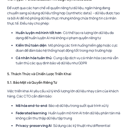
Để vượt qua các hạn chế về quyền riêng tư dữ liệu, ngân hàng đang
chuyển sang sử dụng dữ liệu tổng hợp (synthetic data) – dữ liệu được tạo
ra bởi AI để mô phỏng dữ liệu thực nhưng không chứa thông tin cá nhân
thực tế. Điều này cho phép:
Huấn luyện mô hình tốt hơn
: Có thể tạo ra lượng lớn dữ liệu đa
dạng để huấn luyện AI mà không vi phạm quyền riêng tư
Kiểm thử toàn diện
: Mô phỏng các tình huống hiếm gặp hoặc cực
đoan để đảm bảo hệ thống hoạt động tốt trong mọi trường hợp
Cá nhân hóa tuân thủ
: Cung cấp dịch vụ cá nhân hóa cao mà vẫn
tuân thủ các quy định bảo vệ dữ liệu như GDPR
5. Thách Thức và Chiến Lược Triển Khai
5.1. Bảo Mật và Quyền Riêng Tư
Việc triển khai AI yêu cầu xử lý khối lượng lớn dữ liệu nhạy cảm của khách
hàng. Các CTO cần đảm bảo:
Mã hóa end-to-end
: Bảo vệ dữ liệu trong suốt quá trình xử lý
Federated learning
: Huấn luyện mô hình AI trên dữ liệu phân tán mà
không cần thu thập dữ liệu tập trung
Privacy-preserving AI
: Sử dụng các kỹ thuật như differential