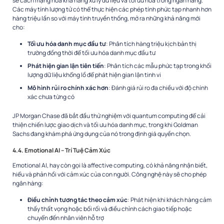
sẽ cách mạng hóa khả năng xử lý dữ liệu và tối ưu hóa trong ngân hàng.
Các máy tính lượng tử có thể thực hiện các phép tính phức tạp nhanh hơn
hàng triệu lần so với máy tính truyền thống, mở ra những khả năng mới
cho:
Tối ưu hóa danh mục đầu tư
: Phân tích hàng triệu kịch bản thị
trường đồng thời để tối ưu hóa danh mục đầu tư
Phát hiện gian lận tiên tiến
: Phân tích các mẫu phức tạp trong khối
lượng dữ liệu khổng lồ để phát hiện gian lận tinh vi
Mô hình rủi ro chính xác hơn
: Đánh giá rủi ro đa chiều với độ chính
xác chưa từng có
JP Morgan Chase đã bắt đầu thử nghiệm với quantum computing để cải
thiện chiến lược giao dịch và tối ưu hóa danh mục, trong khi Goldman
Sachs đang khám phá ứng dụng của nó trong định giá quyền chọn.
4.4. Emotional AI – Trí Tuệ Cảm Xúc
Emotional AI, hay còn gọi là affective computing, có khả năng nhận biết,
hiểu và phản hồi với cảm xúc của con người. Công nghệ này sẽ cho phép
ngân hàng:
Điều chỉnh tương tác theo cảm xúc
: Phát hiện khi khách hàng cảm
thấy thất vọng hoặc bối rối và điều chỉnh cách giao tiếp hoặc
chuyển đến nhân viên hỗ trợ