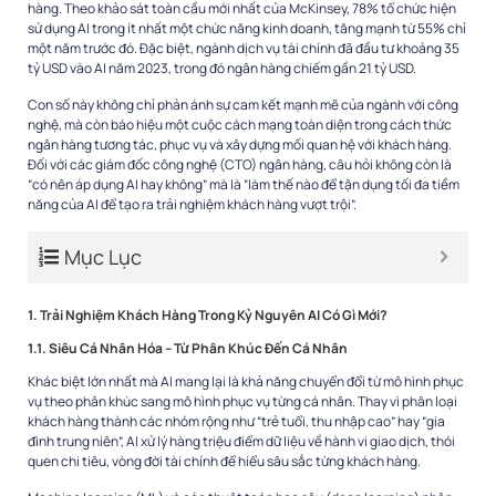
hàng. Theo khảo sát toàn cầu mới nhất của McKinsey, 78% tổ chức hiện
sử dụng AI trong ít nhất một chức năng kinh doanh, tăng mạnh từ 55% chỉ
một năm trước đó. Đặc biệt, ngành dịch vụ tài chính đã đầu tư khoảng 35
tỷ USD vào AI năm 2023, trong đó ngân hàng chiếm gần 21 tỷ USD.
Con số này không chỉ phản ánh sự cam kết mạnh mẽ của ngành với công
nghệ, mà còn báo hiệu một cuộc cách mạng toàn diện trong cách thức
ngân hàng tương tác, phục vụ và xây dựng mối quan hệ với khách hàng.
Đối với các giám đốc công nghệ (CTO) ngân hàng, câu hỏi không còn là
“có nên áp dụng AI hay không” mà là “làm thế nào để tận dụng tối đa tiềm
năng của AI để tạo ra trải nghiệm khách hàng vượt trội”.
Mục Lục
1. Trải Nghiệm Khách Hàng Trong Kỷ Nguyên AI Có Gì Mới?
1.1. Siêu Cá Nhân Hóa – Từ Phân Khúc Đến Cá Nhân
Khác biệt lớn nhất mà AI mang lại là khả năng chuyển đổi từ mô hình phục
vụ theo phân khúc sang mô hình phục vụ từng cá nhân. Thay vì phân loại
khách hàng thành các nhóm rộng như “trẻ tuổi, thu nhập cao” hay “gia
đình trung niên”, AI xử lý hàng triệu điểm dữ liệu về hành vi giao dịch, thói
quen chi tiêu, vòng đời tài chính để hiểu sâu sắc từng khách hàng.