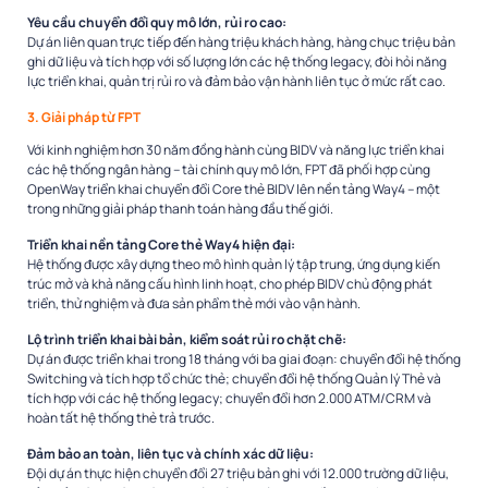
Yêu cầu chuyển đổi quy mô lớn, rủi ro cao:
Dự án liên quan trực tiếp đến hàng triệu khách hàng, hàng chục triệu bản
ghi dữ liệu và tích hợp với số lượng lớn các hệ thống legacy, đòi hỏi năng
lực triển khai, quản trị rủi ro và đảm bảo vận hành liên tục ở mức rất cao.
3. Giải pháp từ FPT
Với kinh nghiệm hơn 30 năm đồng hành cùng BIDV và năng lực triển khai
các hệ thống ngân hàng – tài chính quy mô lớn, FPT đã phối hợp cùng
OpenWay triển khai chuyển đổi Core thẻ BIDV lên nền tảng Way4 – một
trong những giải pháp thanh toán hàng đầu thế giới.
Triển khai nền tảng Core thẻ Way4 hiện đại:
Hệ thống được xây dựng theo mô hình quản lý tập trung, ứng dụng kiến
trúc mở và khả năng cấu hình linh hoạt, cho phép BIDV chủ động phát
triển, thử nghiệm và đưa sản phẩm thẻ mới vào vận hành.
Lộ trình triển khai bài bản, kiểm soát rủi ro chặt chẽ:
Dự án được triển khai trong 18 tháng với ba giai đoạn: chuyển đổi hệ thống
Switching và tích hợp tổ chức thẻ; chuyển đổi hệ thống Quản lý Thẻ và
tích hợp với các hệ thống legacy; chuyển đổi hơn 2.000 ATM/CRM và
hoàn tất hệ thống thẻ trả trước.
Đảm bảo an toàn, liên tục và chính xác dữ liệu:
Đội dự án thực hiện chuyển đổi 27 triệu bản ghi với 12.000 trường dữ liệu,