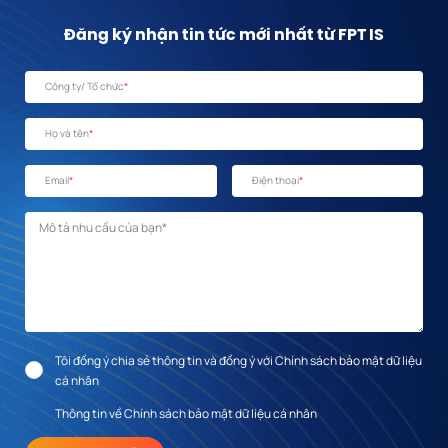
Đăng ký nhận tin tức mới nhất từ FPT IS
Công ty/ Tổ chức
*
Họ và tên
*
Email
*
Điện thoại
*
Mô tả nhu cầu
*
Tôi đồng ý chia sẻ thông tin và đồng ý với Chính sách bảo mật dữ liệu
cá nhân
Thông tin về Chính sách bảo mật dữ liệu cá nhân