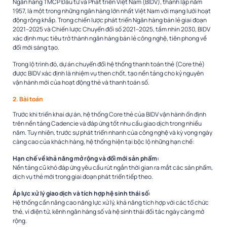
Ngân hàng TMCP Đầu tư và Phát triển Việt Nam (BIDV), thành lập năm
1957, là một trong những ngân hàng lớn nhất Việt Nam với mạng lưới hoạt
động rộng khắp. Trong chiến lược phát triển Ngân hàng bán lẻ giai đoạn
2021–2025 và Chiến lược Chuyển đổi số 2021–2025, tầm nhìn 2030, BIDV
xác định mục tiêu trở thành ngân hàng bán lẻ công nghệ, tiên phong về
đổi mới sáng tạo.
Trong lộ trình đó, dự án chuyển đổi hệ thống thanh toán thẻ (Core thẻ)
được BIDV xác định là nhiệm vụ then chốt, tạo nền tảng cho kỷ nguyên
vận hành mới của hoạt động thẻ và thanh toán số.
2. Bài toán
Trước khi triển khai dự án, hệ thống Core thẻ của BIDV vận hành ổn định
trên nền tảng Cadencie và đáp ứng tốt nhu cầu giao dịch trong nhiều
năm. Tuy nhiên, trước sự phát triển nhanh của công nghệ và kỳ vọng ngày
càng cao của khách hàng, hệ thống hiện tại bộc lộ những hạn chế:
Hạn chế về khả năng mở rộng và đổi mới sản phẩm:
Nền tảng cũ khó đáp ứng yêu cầu rút ngắn thời gian ra mắt các sản phẩm,
dịch vụ thẻ mới trong giai đoạn phát triển tiếp theo.
Áp lực xử lý giao dịch và tích hợp hệ sinh thái số:
Hệ thống cần nâng cao năng lực xử lý, khả năng tích hợp với các tổ chức
thẻ, ví điện tử, kênh ngân hàng số và hệ sinh thái đối tác ngày càng mở
rộng.