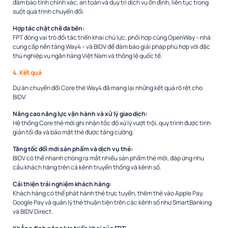
đảm bảo tính chính xác, an toàn và duy trì dịch vụ ổn định, liên tục trong
suốt quá trình chuyển đổi.
Hợp tác chặt chẽ đa bên:
FPT đóng vai trò đối tác triển khai chủ lực, phối hợp cùng OpenWay – nhà
cung cấp nền tảng Way4 – và BIDV để đảm bảo giải pháp phù hợp với đặc
thù nghiệp vụ ngân hàng Việt Nam và thông lệ quốc tế.
4. Kết quả
Dự án chuyển đổi Core thẻ Way4 đã mang lại những kết quả rõ rệt cho
BIDV:
Nâng cao năng lực vận hành và xử lý giao dịch:
Hệ thống Core thẻ mới ghi nhận tốc độ xử lý vượt trội, quy trình được tinh
giản tối đa và bảo mật thẻ được tăng cường.
Tăng tốc đổi mới sản phẩm và dịch vụ thẻ:
BIDV có thể nhanh chóng ra mắt nhiều sản phẩm thẻ mới, đáp ứng nhu
cầu khách hàng trên cả kênh truyền thống và kênh số.
Cải thiện trải nghiệm khách hàng:
Khách hàng có thể phát hành thẻ trực tuyến, thêm thẻ vào Apple Pay,
Google Pay và quản lý thẻ thuận tiện trên các kênh số như SmartBanking
và BIDV Direct.