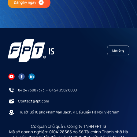
Đăng ký ngay
Mở rộng
84 24 7300 7373
-
84 24 3562 6000
Contact@fpt.com
Trụ sở: Số 10 phố Phạm Văn Bạch, P. Cầu Giấy, Hà Nội, Việt Nam
Cơ quan chủ quản: Công ty TNHH FPT IS
Mã số doanh nghiệp: 0104128565 do Sở Tài chính Thành phố Hà