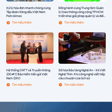
Xử lý hóa đơn nhanh chóng cùng
Đồng hành cùng Trung tâm Quản
Tập đoàn Xăng dầu Việt Nam
lý Giao thông công cộng TP.HCM
Petrolimex
triển khai giải pháp quản lý và điều
hành vận tải hành khách công
Tìm hiểu thêm
Tìm hiểu thêm
cộng bằng xe buýt tại TP.HCM
Hệ thống CNTT và Truyền thông
Số hóa Bảo tàng Nghệ An – Xô Viết
(DG#1) Bảo hiểm tiền gửi Việt
Nghệ Tĩnh: Khi công nghệ viết tiếp
Nam (DIV)
câu chuyện của lịch sử
Tìm hiểu thêm
Tìm hiểu thêm