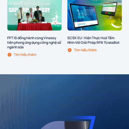
FPT IS đồng hành cùng Vinasoy
SCSK EU: Hiện Thực Hoá Tầm
tiên phong ứng dụng công nghệ số
Nhìn Với Giải Pháp RPA Từ akaBot
ngành sữa
Tìm hiểu thêm
Tìm hiểu thêm