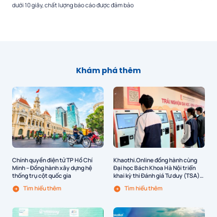
dưới 10 giây, chất lượng báo cáo được đảm bảo
Khám phá thêm
Chính quyền điện tử TP Hồ Chí
Khaothi.Online đồng hành cùng
Minh – Đồng hành xây dựng hệ
Đại học Bách Khoa Hà Nội triển
thống trụ cột quốc gia
khai kỳ thi Đánh giá Tư duy (TSA)
trên quy mô toàn quốc
Tìm hiểu thêm
Tìm hiểu thêm