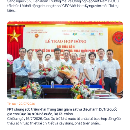
Sáng ngày 25/7, Liên đoàn Thương mại và Công nghiệp Việt Nam (VCCI)
tổ chức Lễ khởi động chương trình “CEO Việt Nam Kỷ nguyên mới”. Tại sự
kiện,...
Tin tức
- 20/07/2026
FPT chung sức triển khai Trung tâm giám sát và điều hành Dự trữ quốc
gia cho Cục Dự trữ Nhà nước, Bộ Tài chính
Chiều ngày 16/7/2026, Cục Dự trữ Nhà nước tổ chức Lễ trao hợp đồng Gói
thầu số 4 “Lập thiết kế chi tiết và xây dựng, phát triển phần...