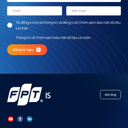
Email
*
Điện thoại
*
Tôi đồng ý chia sẻ thông tin và đồng ý với Chính sách bảo mật dữ liệu
cá nhân
Thông tin về Chính sách bảo mật dữ liệu cá nhân
Đăng ký ngay
Mở rộng