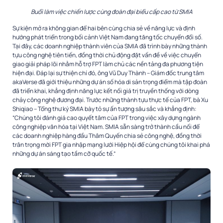
Buổi làm việc chiến lược cùng đoàn đại biểu cấp cao từ SMIA
Sự kiện mở ra không gian để hai bên cùng chia sẻ về năng lực và định
hướng phát triển trong bối cảnh Việt Nam đang tăng tốc chuyển đổi số.
Tại đây, các doanh nghiệp thành viên của SMIA đã trình bày những thành
tựu công nghệ tiên tiến, đồng thời chủ động đặt vấn đề về việc chuyển
giao giải pháp lõi nhằm hỗ trợ FPT làm chủ các nền tảng đa phương tiện
hiện đại. Đáp lại sự thiện chí đó, ông Vũ Duy Thành – Giám đốc trung tâm
akaVerse đã giới thiệu những dự án số hóa di sản trọng điểm mà tập đoàn
đã triển khai, khẳng định năng lực kết nối giá trị truyền thống với dòng
chảy công nghệ đương đại. Trước những thành tựu thực tế của FPT, bà Xu
Shiqiao – Tổng thư ký SMIA bày tỏ sự ấn tượng sâu sắc và khẳng định:
“Chúng tôi đánh giá cao quyết tâm của FPT trong việc xây dựng ngành
công nghiệp văn hóa tại Việt Nam. SMIA sẵn sàng trở thành cầu nối để
các doanh nghiệp hàng đầu Thâm Quyến chia sẻ công nghệ, đồng thời
trân trọng mời FPT gia nhập mạng lưới Hiệp hội để cùng chúng tôi khai phá
những dự án sáng tạo tầm cỡ quốc tế.”