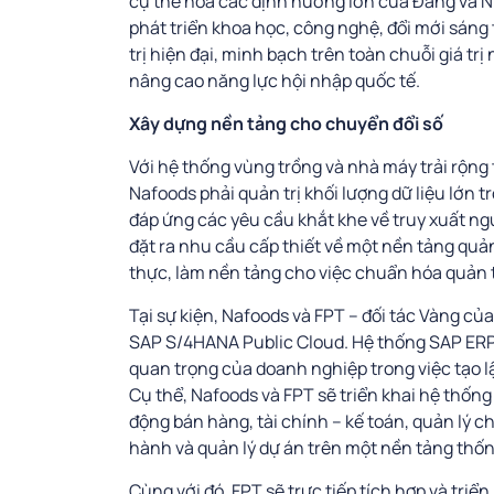
cụ thể hoá các định hướng lớn của Đảng và N
phát triển khoa học, công nghệ, đổi mới sáng
trị hiện đại, minh bạch trên toàn chuỗi giá tr
nâng cao năng lực hội nhập quốc tế.
Xây dựng nền tảng cho chuyển đổi số
Với hệ thống vùng trồng và nhà máy trải rộng
Nafoods phải quản trị khối lượng dữ liệu lớn t
đáp ứng các yêu cầu khắt khe về truy xuất ng
đặt ra nhu cầu cấp thiết về một nền tảng quản
thực, làm nền tảng cho việc chuẩn hóa quản t
Tại sự kiện, Nafoods và FPT – đối tác Vàng của
SAP S/4HANA Public Cloud. Hệ thống SAP ERP đ
quan trọng của doanh nghiệp trong việc tạo lập
Cụ thể, Nafoods và FPT sẽ triển khai hệ thốn
động bán hàng, tài chính – kế toán, quản lý 
hành và quản lý dự án trên một nền tảng thốn
Cùng với đó, FPT sẽ trực tiếp tích hợp và tr