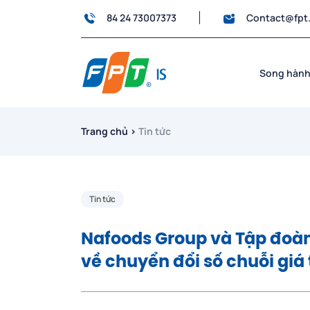
84 24 73007373
Contact@fpt
Song hành
Trang chủ
›
Tin tức
Tin tức
Nafoods Group và Tập đoàn 
về chuyển đổi số chuỗi giá 