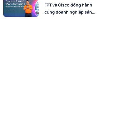
FPT và Cisco đồng hành
cùng doanh nghiệp sản
xuất chuyển đổi số an
toàn, bứt phá hiệu suất
trong kỷ nguyên AI