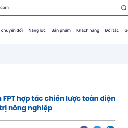
.com
 chuyển đổi
Năng lực
Sản phẩm
Khách hàng
Đối tác
G
FPT hợp tác chiến lược toàn diện
trị nông nghiệp