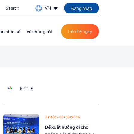
VN
Đăng nhập
Liên hệ ngay
óc nhìn số
Về chúng tôi
FPT IS
Tin tức
- 03/08/2026
Đề xuất hướng đi cho