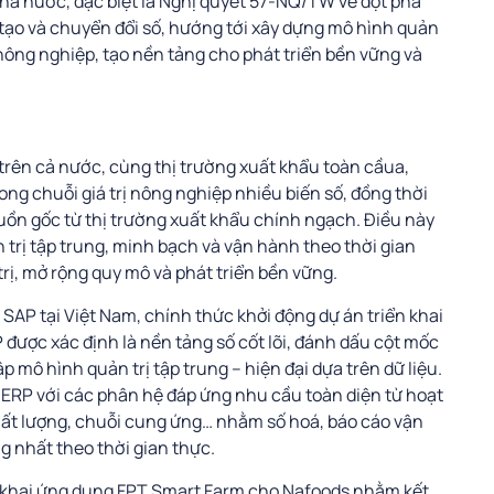
hà nước, đặc biệt là Nghị quyết 57-NQ/TW về đột phá
 tạo và chuyển đổi số, hướng tới xây dựng mô hình quản
ị nông nghiệp, tạo nền tảng cho phát triển bền vững và
 trên cả nước, cùng thị trường xuất khẩu toàn cầua,
rong chuỗi giá trị nông nghiệp nhiều biến số, đồng thời
uồn gốc từ thị trường xuất khẩu chính ngạch. Điều này
 trị tập trung, minh bạch và vận hành theo thời gian
rị, mở rộng quy mô và phát triển bền vững.
 SAP tại Việt Nam, chính thức khởi động dự án triển khai
ược xác định là nền tảng số cốt lõi, đánh dấu cột mốc
 mô hình quản trị tập trung – hiện đại dựa trên dữ liệu.
g ERP với các phân hệ đáp ứng nhu cầu toàn diện từ hoạt
chất lượng, chuỗi cung ứng… nhằm số hoá, báo cáo vận
g nhất theo thời gian thực.
iển khai ứng dụng FPT Smart Farm cho Nafoods nhằm kết