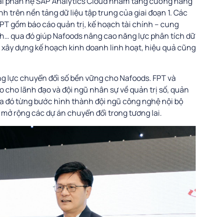
khai phân hệ SAP Analytics Cloud nhằm tăng cường năng
nh trên nền tảng dữ liệu tập trung của giai đoạn 1. Các
PT gồm báo cáo quản trị, kế hoạch tài chính – cung
ính… qua đó giúp Nafoods nâng cao năng lực phân tích dữ
à xây dựng kế hoạch kinh doanh linh hoạt, hiệu quả cũng
ng lực chuyển đổi số bền vững cho Nafoods. FPT và
o cho lãnh đạo và đội ngũ nhân sự về quản trị số, quản
 qua đó từng bước hình thành đội ngũ công nghệ nội bộ
mở rộng các dự án chuyển đổi trong tương lai.