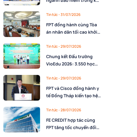
ngành bảo hiểm trong kỷ
nguyên AI: Làm chủ công
nghệ và xây dựng lực
Tin tức
- 31/07/2026
lượng lao động AI
FPT đồng hành cùng Tòa
án nhân dân tối cao khởi
động triển khai nền tảng
số quản trị, phân giao
Tin tức
- 29/07/2026
nhiệm vụ và đánh giá cán
Chung kết Đấu trường
bộ
VioEdu 2026: 3.550 học
sinh tranh tài tại 3 miền
Tin tức
- 29/07/2026
FPT và Cisco đồng hành y
tế Đồng Tháp kiến tạo hệ
sinh thái thông minh trên
nền tảng AI
Tin tức
- 28/07/2026
FE CREDIT hợp tác cùng
FPT tăng tốc chuyển đổi
số trong quản trị nguồn