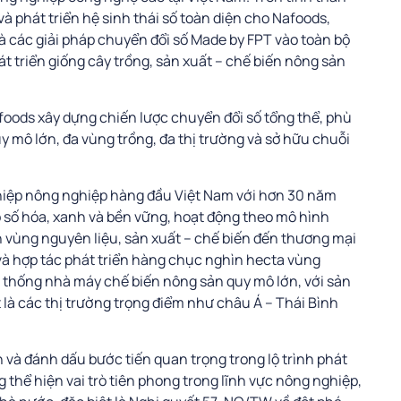
à phát triển hệ sinh thái số toàn diện cho Nafoods,
à các giải pháp chuyển đổi số Made by FPT vào toàn bộ
át triển giống cây trồng, sản xuất – chế biến nông sản
foods xây dựng chiến lược chuyển đổi số tổng thể, phù
 mô lớn, đa vùng trồng, đa thị trường và sở hữu chuỗi
iệp nông nghiệp hàng đầu Việt Nam với hơn 30 năm
ệp số hóa, xanh và bền vững, hoạt động theo mô hình
iển vùng nguyên liệu, sản xuất – chế biến đến thương mại
và hợp tác phát triển hàng chục nghìn hecta vùng
 thống nhà máy chế biến nông sản quy mô lớn, với sản
 là các thị trường trọng điểm như châu Á – Thái Bình
và đánh dấu bước tiến quan trọng trong lộ trình phát
thể hiện vai trò tiên phong trong lĩnh vực nông nghiệp,