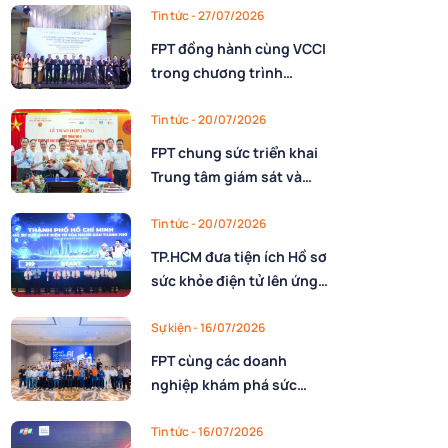
nhân lực
Tin tức
- 27/07/2026
FPT đồng hành cùng VCCI
trong chương trình
10.000 CEO Việt Nam kỷ
nguyên mới
Tin tức
- 20/07/2026
FPT chung sức triển khai
Trung tâm giám sát và
điều hành Dự trữ quốc gia
cho Cục Dự trữ Nhà nước,
Tin tức
- 20/07/2026
Bộ Tài chính
TP.HCM đưa tiện ích Hồ sơ
sức khỏe điện tử lên ứng
dụng Công dân số với sự
đồng hành triển khai của
Sự kiện
- 16/07/2026
FPT
FPT cùng các doanh
nghiệp khám phá sức
mạnh AI nâng cao năng
lực vận hành
Tin tức
- 16/07/2026