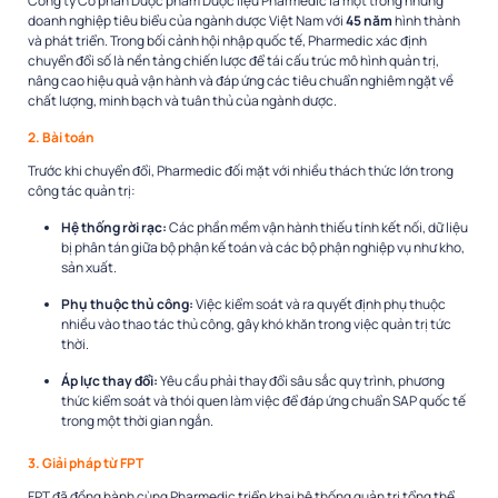
Công ty Cổ phần Dược phẩm Dược liệu Pharmedic là một trong những
doanh nghiệp tiêu biểu của ngành dược Việt Nam với
45 năm
hình thành
và phát triển. Trong bối cảnh hội nhập quốc tế, Pharmedic xác định
chuyển đổi số là nền tảng chiến lược để tái cấu trúc mô hình quản trị,
nâng cao hiệu quả vận hành và đáp ứng các tiêu chuẩn nghiêm ngặt về
chất lượng, minh bạch và tuân thủ của ngành dược.
2. Bài toán
Trước khi chuyển đổi, Pharmedic đối mặt với nhiều thách thức lớn trong
công tác quản trị:
Hệ thống rời rạc:
Các phần mềm vận hành thiếu tính kết nối, dữ liệu
bị phân tán giữa bộ phận kế toán và các bộ phận nghiệp vụ như kho,
sản xuất.
Phụ thuộc thủ công:
Việc kiểm soát và ra quyết định phụ thuộc
nhiều vào thao tác thủ công, gây khó khăn trong việc quản trị tức
thời.
Áp lực thay đổi:
Yêu cầu phải thay đổi sâu sắc quy trình, phương
thức kiểm soát và thói quen làm việc để đáp ứng chuẩn SAP quốc tế
trong một thời gian ngắn.
3. Giải pháp từ FPT
FPT đã đồng hành cùng Pharmedic triển khai hệ thống quản trị tổng thể