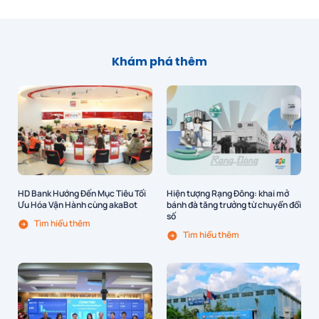
Khám phá thêm
HD Bank Hướng Đến Mục Tiêu Tối
Hiện tượng Rạng Đông: khai mở
Ưu Hóa Vận Hành cùng akaBot
bánh đà tăng trưởng từ chuyển đổi
số
Tìm hiểu thêm
Tìm hiểu thêm