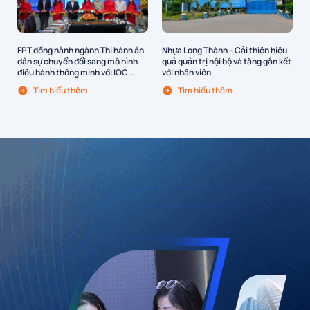
FPT đồng hành ngành Thi hành án
Nhựa Long Thành – Cải thiện hiệu
dân sự chuyển đổi sang mô hình
quả quản trị nội bộ và tăng gắn kết
điều hành thông minh với IOC
với nhân viên
THADS
Tìm hiểu thêm
Tìm hiểu thêm