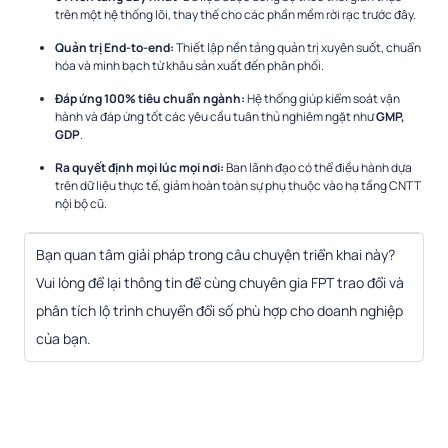
trên một hệ thống lõi, thay thế cho các phần mềm rời rạc trước đây.
Quản trị End-to-end:
Thiết lập nền tảng quản trị xuyên suốt, chuẩn
hóa và minh bạch từ khâu sản xuất đến phân phối.
Đáp ứng 100% tiêu chuẩn ngành:
Hệ thống giúp kiểm soát vận
hành và đáp ứng tốt các yêu cầu tuân thủ nghiêm ngặt như
GMP,
GDP
.
Ra quyết định mọi lúc mọi nơi:
Ban lãnh đạo có thể điều hành dựa
trên dữ liệu thực tế, giảm hoàn toàn sự phụ thuộc vào hạ tầng CNTT
nội bộ cũ.
Bạn quan tâm giải pháp trong câu chuyện triển khai này?
Vui lòng để lại thông tin để cùng chuyên gia FPT trao đổi và
phân tích lộ trình chuyển đổi số phù hợp cho doanh nghiệp
của bạn.