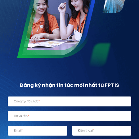
Đăng ký nhận tin tức mới nhất từ FPT IS
Công ty/ Tổ chức
*
Họ và tên
*
Email
*
Điện thoại
*