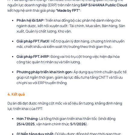
nguồn lực doanh nghiệp (ERP) trên nền tảng
SAP S/4HANA Public Cloud
kết hợp hệ sinh thái giải pháp
“Made by FPT”
:
Phân hệ lõi SAP:
Triển khai đồng bộ các phân hệ dành riêng cho
ngành dược, kết nối xuyên suốt: Tài chính, Mua sắm, Bán hàng, Sản
xuất, Quản lý chất lượng, Kho vận.
Giải pháp FPT.FlatX:
Hỗ trợ quản lý đơn hàng, chương trình khuyến
mãi, chiết khấu và kiểm soát thị trường theo thời gian thực.
Giải pháp FPT.iHRP:
Đóng vai trò trụ cột trong việc hiện đại hóa
công tác quản trị nhân sự và tiền lương.
Phương pháp triển khai tinh gọn:
Áp dụng quy trình chuẩn quốc tế
giúp rút ngắn thời gian, giảm áp lực đầu tư hạ tầng CNTT và tối ưu
chi phí so với ERP truyền thống.
4. Kết quả
Dự án đã đạt được những cột mốc và số liệu ấn tượng, khẳng định năng
lực triển khai của FPT:
Hơn 7 tháng:
Là tổng thời gian triển khai thần tốc (khởi động
25/4/2025
, vận hành chính thức
5/1/2026
).
01 Nền tảng duy nhất:
Dữ liệu được đồng bộ theo thời gian thực