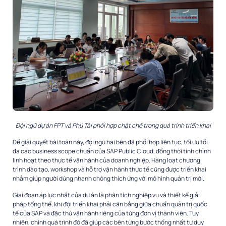
Đội ngũ dự án FPT và Phú Tài phối hợp chặt chẽ trong quá trình triển khai
Để giải quyết bài toán này, đội ngũ hai bên đã phối hợp liên tục, tối ưu tối
đa các business scope chuẩn của SAP Public Cloud, đồng thời tinh chỉnh
linh hoạt theo thực tế vận hành của doanh nghiệp. Hàng loạt chương
trình đào tạo, workshop và hỗ trợ vận hành thực tế cũng được triển khai
nhằm giúp người dùng nhanh chóng thích ứng với mô hình quản trị mới.
Giai đoạn áp lực nhất của dự án là phân tích nghiệp vụ và thiết kế giải
pháp tổng thể, khi đội triển khai phải cân bằng giữa chuẩn quản trị quốc
tế của SAP và đặc thù vận hành riêng của từng đơn vị thành viên. Tuy
nhiên, chính quá trình đó đã giúp các bên từng bước thống nhất tư duy