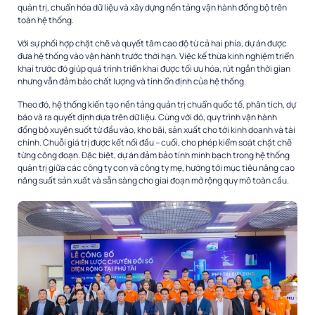
quản trị, chuẩn hóa dữ liệu và xây dựng nền tảng vận hành đồng bộ trên
toàn hệ thống.
Với sự phối hợp chặt chẽ và quyết tâm cao độ từ cả hai phía, dự án được
đưa hệ thống vào vận hành trước thời hạn. Việc kế thừa kinh nghiệm triển
khai trước đó giúp quá trình triển khai được tối ưu hóa, rút ngắn thời gian
nhưng vẫn đảm bảo chất lượng và tính ổn định của hệ thống.
Theo đó, hệ thống kiến tạo nền tảng quản trị chuẩn quốc tế, phân tích, dự
báo và ra quyết định dựa trên dữ liệu. Cùng với đó, quy trình vận hành
đồng bộ xuyên suốt từ đầu vào, kho bãi, sản xuất cho tới kinh doanh và tài
chính. Chuỗi giá trị được kết nối đầu – cuối, cho phép kiểm soát chặt chẽ
từng công đoạn. Đặc biệt, dự án đảm bảo tính minh bạch trong hệ thống
quản trị giữa các công ty con và công ty mẹ, hướng tới mục tiêu nâng cao
năng suất sản xuất và sẵn sàng cho giai đoạn mở rộng quy mô toàn cầu.