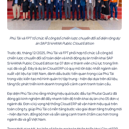
Phú Tài và FPT tổ chức lễ công bố chiến lược chuyển đổi số diện rộng dự
án SAP S/4HANA Public Cloud Edition
Trước đó, tháng 12/2025, Phú Tài và FPT phối hợp tổ chức Lễ công bố
chiến lược chuyển đổi số toàn diện và khởi động dự án triển khai SAP
S/4HANA Public Cloud Edition tại 07 đơn vị thành viên chủ lực trong lĩnh
vực đá và gỗ. Đây là dự án Cloud ERP có quy mô lớn bậc nhất ngành sản
xuất vật liệu tại Việt Nam, đánh dấu bước tiến quan trọng của Phú Tài
trong việc kiến tạo mô hình quản trị tập trung – hiện đại dựa trên dữ liệu,
tăng tốc phát triển kinh doanh trong bối cảnh cạnh tranh toàn cầu.
Đại diện Phú Tài cho rằng những hiệu quả bước đầu tại Phutai Quatz đã
đóng gói kinh nghiệm để đẩy nhanh tiến độ triển khai dự án cho 05 đơn vị
ngành đá. Đơn vị kỳ vọng hệ thống Cloud ERP sẽ vận hành hiệu quả trên
toàn công ty, giúp Phú Tài có nền tảng bước vào giai đoạn tăng trưởng mới
– hiện đại hơn, đồng bộ hơn và sẵn sàng cạnh tranh ở tầm cao hơn trong
ngành đá và gỗ Việt Nam.
Trong thời gian tới, hai bên sẽ tập trung hoàn thiện triển khai Cloud ERP