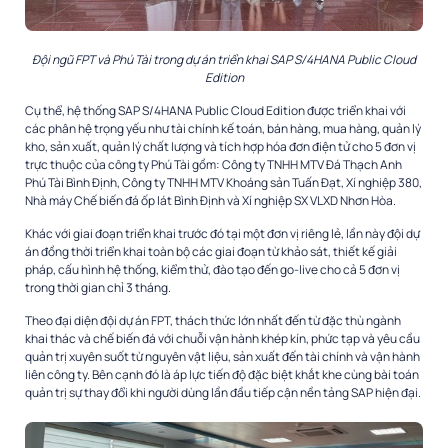
Đội ngũ FPT và Phú Tài trong dự án triển khai SAP S/4HANA Public Cloud
Edition
Cụ thể, hệ thống SAP S/4HANA Public Cloud Edition được triển khai với
các phân hệ trọng yếu như tài chính kế toán, bán hàng, mua hàng, quản lý
kho, sản xuất, quản lý chất lượng và tích hợp hóa đơn điện tử cho 5 đơn vị
trực thuộc của công ty Phú Tài gồm: Công ty TNHH MTV Đá Thạch Anh
Phú Tài Bình Định, Công ty TNHH MTV Khoáng sản Tuấn Đạt, Xí nghiệp 380,
Nhà máy Chế biến đá ốp lát Bình Định và Xí nghiệp SX VLXD Nhơn Hòa.
Khác với giai đoạn triển khai trước đó tại một đơn vị riêng lẻ, lần này đội dự
án đồng thời triển khai toàn bộ các giai đoạn từ khảo sát, thiết kế giải
pháp, cấu hình hệ thống, kiểm thử, đào tạo đến go-live cho cả 5 đơn vị
trong thời gian chỉ 3 tháng.
Theo đại diện đội dự án FPT, thách thức lớn nhất đến từ đặc thù ngành
khai thác và chế biến đá với chuỗi vận hành khép kín, phức tạp và yêu cầu
quản trị xuyên suốt từ nguyên vật liệu, sản xuất đến tài chính và vận hành
liên công ty. Bên cạnh đó là áp lực tiến độ đặc biệt khắt khe cùng bài toán
quản trị sự thay đổi khi người dùng lần đầu tiếp cận nền tảng SAP hiện đại.