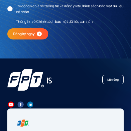
Tôi đồng ý chia sẻ thông tin và đồng ý với Chính sách bảo mật dữ liệu
cá nhân
Thông tin về Chính sách bảo mật dữ liệu cá nhân
Đăng ký ngay
Mở rộng
84 24 7300 7373
-
84 24 3562 6000
Contact@fpt.com