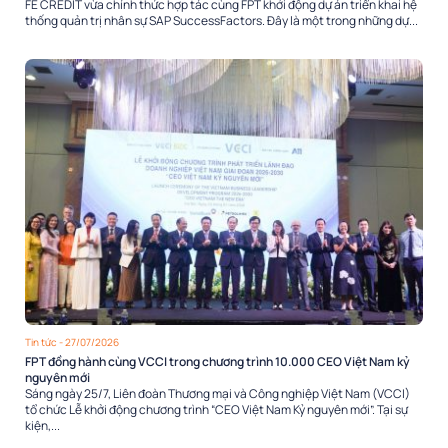
FE CREDIT vừa chính thức hợp tác cùng FPT khởi động dự án triển khai hệ
thống quản trị nhân sự SAP SuccessFactors. Đây là một trong những dự...
Tin tức
- 27/07/2026
FPT đồng hành cùng VCCI trong chương trình 10.000 CEO Việt Nam kỷ
nguyên mới
Sáng ngày 25/7, Liên đoàn Thương mại và Công nghiệp Việt Nam (VCCI)
tổ chức Lễ khởi động chương trình “CEO Việt Nam Kỷ nguyên mới”. Tại sự
kiện,...