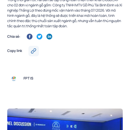
cho 02 đơn vị ngành gỗ gồm: Công ty TNHH MTV Gỗ Phú Tài Bình Định và Xí
nghiệp Thắng Lợi theo đúng mốc vận hành vào tháng 07/2026. Với mô
hình ngành gỗ, đây là hệ thống sẽ được triển khai mới hoàn toàn, tinh
chỉnh theo đặc thù chuỗi sản xuất ngành gỗ, nhưng vẫn tuân thủ nguyên
tắc quản trị thống nhất toàn tập đoàn.
Chia sẻ:
Copy link
FPT IS