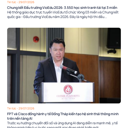
Tin tức
- 29/07/2026
Chung kết Đấu trường VioEdu 2026: 3.550 học sinh tranh tài tại 3 miền
Hệ thống giáo dục trực tuyến VioEdu tổ chức Vòng 03 miền và Chung kết
quốc gia – Đấu trường VioEdu năm 2026. Đây là ngày hội thi đấu...
Tin tức
- 29/07/2026
FPT và Cisco đồng hành y tế Đồng Tháp kiến tạo hệ sinh thái thông minh
trên nền tảng AI
Trước xu hướng chuyển đổi số và ứng dụng AI đang diễn ra mạnh mẽ, y tế
thông minh tiếp tục bước sang một giai đoạn phát triển mới,...