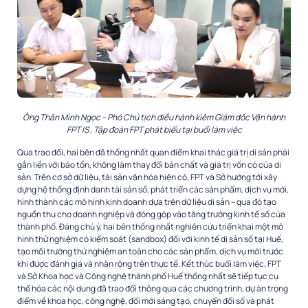
Ông Thân Minh Ngọc – Phó Chủ tịch điều hành kiêm Giám đốc Vận hành
FPT IS , Tập đoàn FPT phát biểu tại buổi làm việc
Qua trao đổi, hai bên đã thống nhất quan điểm khai thác giá trị di sản phải
gắn liền với bảo tồn, không làm thay đổi bản chất và giá trị vốn có của di
sản. Trên cơ sở dữ liệu, tài sản văn hóa hiện có, FPT và Sở hướng tới xây
dựng hệ thống định danh tài sản số, phát triển các sản phẩm, dịch vụ mới,
hình thành các mô hình kinh doanh dựa trên dữ liệu di sản – qua đó tạo
nguồn thu cho doanh nghiệp và đóng góp vào tăng trưởng kinh tế số của
thành phố. Đáng chú ý, hai bên thống nhất nghiên cứu triển khai một mô
hình thử nghiệm có kiểm soát (sandbox) đối với kinh tế di sản số tại Huế,
tạo môi trường thử nghiệm an toàn cho các sản phẩm, dịch vụ mới trước
khi được đánh giá và nhân rộng trên thực tế. Kết thúc buổi làm việc, FPT
và Sở Khoa học và Công nghệ thành phố Huế thống nhất sẽ tiếp tục cụ
thể hóa các nội dung đã trao đổi thông qua các chương trình, dự án trọng
điểm về khoa học, công nghệ, đổi mới sáng tạo, chuyển đổi số và phát