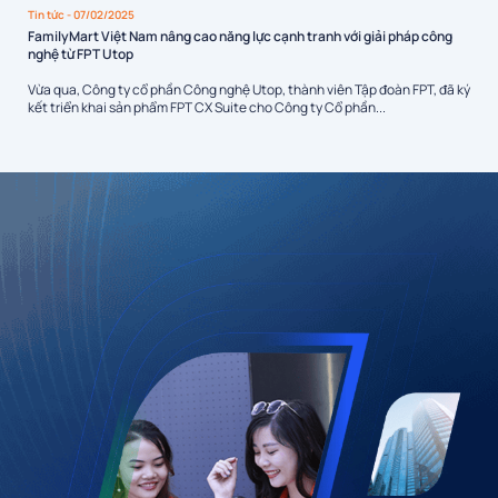
Tin tức
- 07/02/2025
FamilyMart Việt Nam nâng cao năng lực cạnh tranh với giải pháp công
nghệ từ FPT Utop
Vừa qua, Công ty cổ phần Công nghệ Utop, thành viên Tập đoàn FPT, đã ký
kết triển khai sản phẩm FPT CX Suite cho Công ty Cổ phần...