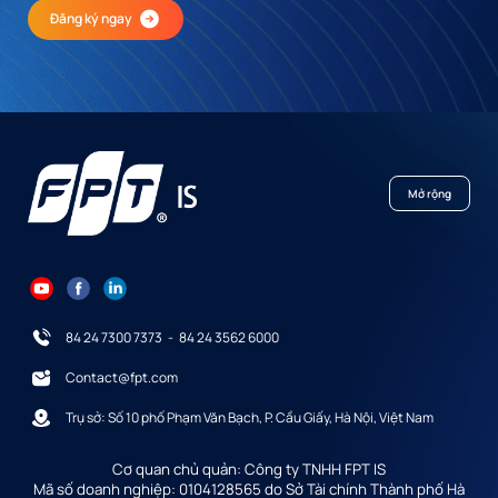
Đăng ký ngay
Mở rộng
84 24 7300 7373
-
84 24 3562 6000
Contact@fpt.com
Trụ sở: Số 10 phố Phạm Văn Bạch, P. Cầu Giấy, Hà Nội, Việt Nam
Cơ quan chủ quản: Công ty TNHH FPT IS
Mã số doanh nghiệp: 0104128565 do Sở Tài chính Thành phố Hà