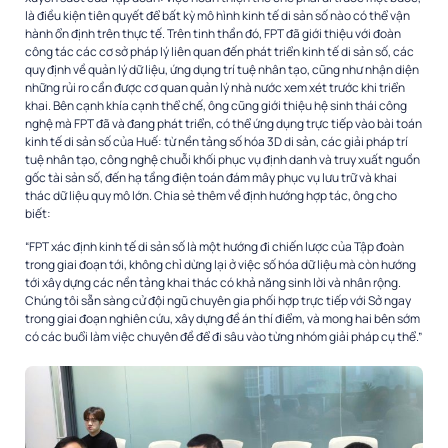
là điều kiện tiên quyết để bất kỳ mô hình kinh tế di sản số nào có thể vận
hành ổn định trên thực tế. Trên tinh thần đó, FPT đã giới thiệu với đoàn
công tác các cơ sở pháp lý liên quan đến phát triển kinh tế di sản số, các
quy định về quản lý dữ liệu, ứng dụng trí tuệ nhân tạo, cũng như nhận diện
những rủi ro cần được cơ quan quản lý nhà nước xem xét trước khi triển
khai. Bên cạnh khía cạnh thể chế, ông cũng giới thiệu hệ sinh thái công
nghệ mà FPT đã và đang phát triển, có thể ứng dụng trực tiếp vào bài toán
kinh tế di sản số của Huế: từ nền tảng số hóa 3D di sản, các giải pháp trí
tuệ nhân tạo, công nghệ chuỗi khối phục vụ định danh và truy xuất nguồn
gốc tài sản số, đến hạ tầng điện toán đám mây phục vụ lưu trữ và khai
thác dữ liệu quy mô lớn. Chia sẻ thêm về định hướng hợp tác, ông cho
biết:
“FPT xác định kinh tế di sản số là một hướng đi chiến lược của Tập đoàn
trong giai đoạn tới, không chỉ dừng lại ở việc số hóa dữ liệu mà còn hướng
tới xây dựng các nền tảng khai thác có khả năng sinh lời và nhân rộng.
Chúng tôi sẵn sàng cử đội ngũ chuyên gia phối hợp trực tiếp với Sở ngay
trong giai đoạn nghiên cứu, xây dựng đề án thí điểm, và mong hai bên sớm
có các buổi làm việc chuyên đề để đi sâu vào từng nhóm giải pháp cụ thể.”