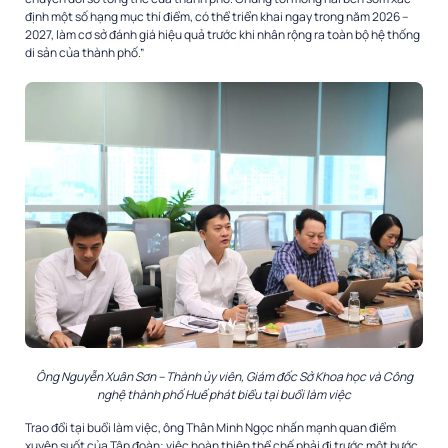
định một số hạng mục thí điểm, có thể triển khai ngay trong năm 2026 –
2027, làm cơ sở đánh giá hiệu quả trước khi nhân rộng ra toàn bộ hệ thống
di sản của thành phố.”
Ông Nguyễn Xuân Sơn – Thành ủy viên, Giám đốc Sở Khoa học và Công
nghệ thành phố Huế phát biểu tại buổi làm việc
Trao đổi tại buổi làm việc, ông Thân Minh Ngọc nhấn mạnh quan điểm
xuyên suốt của Tập đoàn: việc hoàn thiện thể chế phải đi trước một bước,