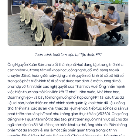
Toàn cảnh buổi làm việc tại Tập đoàn FPT
Ông Nguyễn Xuân Sơn cho biết thành phố Huế đang tập trung triển khai
các nhiệm vụ trọng tâm về khoa học, công nghệ, đổi mới sáng tạo và
chuyển đổi số, hướng đến xây dựng chính quyền số, kinh tế số, xã hội số,
trong đó phát triển kinh tế di sản số được xác định là một hướng đi mới,
phù hợp với tinh thần các nghị quyết của Thành ủy Huế. Ông nhấn mạnh
việc hiện thực hóa mô hình liên kết “3 nhà” – Nhà nước, Nhà khoa học,
Doanh nghiệp – và bày tỏ mong muốn phối hợp cùng FPT tái cấu trúc dữ
liệu di sản, hoàn thiện cơ chế chính sách quản lý, khai thác dữ liệu, đồng
thời triển khai các dự án khai thác dữ liệu hiện có, tiếp tục số hóa di sản và
phát triển các sản phẩm số như không gian thực tế ảo (VR360). Ông cũng
đề nghị FPT quan tâm hỗ trợ đào tạo, phát triển nguồn nhân lực số cho đội
ngũ cán bộ của Sở. Về kế hoạch triển khai cụ thể, ông chia sẻ: “Đây không
phải một dự án đơn lẻ, mà là một cấu phần quan trọng trong lộ trình
chuyển đổi số tổng thể của thành phố. Chúng tôi mong hai bên sớm xác