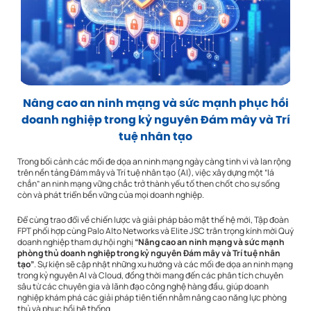
Nâng cao an ninh mạng và sức mạnh phục hồi
doanh nghiệp trong kỷ nguyên Đám mây và Trí
tuệ nhân tạo
Trong bối cảnh các mối đe dọa an ninh mạng ngày càng tinh vi và lan rộng
trên nền tảng Đám mây và Trí tuệ nhân tạo (AI), việc xây dựng một “lá
chắn” an ninh mạng vững chắc trở thành yếu tố then chốt cho sự sống
còn và phát triển bền vững của mọi doanh nghiệp.
Để cùng trao đổi về chiến lược và giải pháp bảo mật thế hệ mới, Tập đoàn
FPT phối hợp cùng Palo Alto Networks và Elite JSC trân trọng kính mời Quý
doanh nghiệp tham dự hội nghị
“Nâng cao an ninh mạng và sức mạnh
phòng thủ doanh nghiệp trong kỷ nguyên Đám mây và Trí tuệ nhân
tạo”
. Sự kiện sẽ cập nhật những xu hướng và các mối đe dọa an ninh mạng
trong kỷ nguyên AI và Cloud, đồng thời mang đến các phân tích chuyên
sâu từ các chuyên gia và lãnh đạo công nghệ hàng đầu, giúp doanh
nghiệp khám phá các giải pháp tiên tiến nhằm nâng cao năng lực phòng
thủ và phục hồi hệ thống