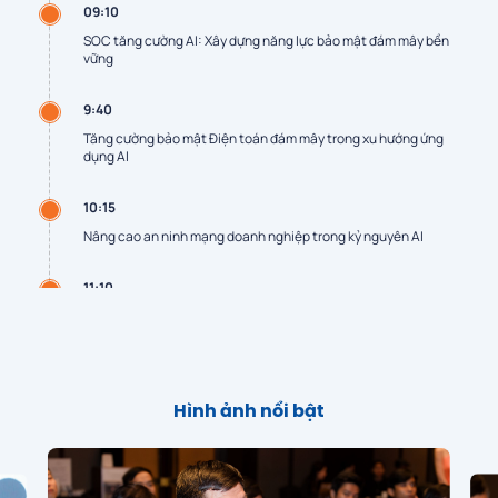
09:10
SOC tăng cường AI: Xây dựng năng lực bảo mật đám mây bền
vững
9:40
Tăng cường bảo mật Điện toán đám mây trong xu hướng ứng
dụng AI
10:15
Nâng cao an ninh mạng doanh nghiệp trong kỷ nguyên AI
11:10
Từ Vi mạch đến Đám mây: Lấp đầy mảnh ghép An ninh cuối cùng
11:30
Tọa đàm CxO: Chiến lược nâng cao an ninh mạng và tăng sức
Hình ảnh nổi bật
mạnh toàn diện cho doanh nghiệp trong kỷ nguyên đám mây và
trí tuệ nhân tạo
11:50