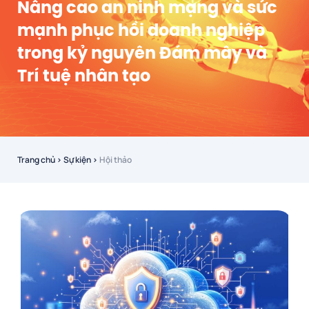
Nâng cao an ninh mạng và sức
mạnh phục hồi doanh nghiệp
trong kỷ nguyên Đám mây và
Trí tuệ nhân tạo
Trang chủ
›
Sự kiện
›
Hội thảo