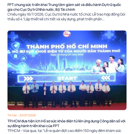
FPT chung sức triển khai Trung tâm giám sát và điều hành Dự trữ quốc
gia cho Cục Dự trữ Nhà nước, Bộ Tài chính
Chiều ngày 16/7/2026, Cục Dự trữ Nhà nước tổ chức Lễ trao hợp đồng Gói
thầu số 4 “Lập thiết kế chi tiết và xây dựng, phát triển phần...
Tin tức
- 20/07/2026
TP.HCM đưa tiện ích Hồ sơ sức khỏe điện tử lên ứng dụng Công dân số với
sự đồng hành triển khai của FPT
TP.HCM – Vừa qua, tại “Lễ ra quân đợt cao điểm 150 ngày đêm khám sức