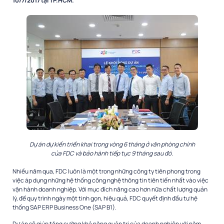
10/7/2017 tại TP.HCM.
Dự án dự kiến triển khai trong vòng 6 tháng ở văn phòng chính
của FDC và bảo hành tiếp tục 9 tháng sau đó.
Nhiều năm qua, FDC luôn là một trong những công ty tiên phong trong
việc áp dụng những hệ thống công nghệ thông tin tiên tiến nhất vào việc
vận hành doanh nghiệp. Với mục đích nâng cao hơn nữa chất lượng quản
lý, để quy trình ngày một tinh gọn, hiệu quả, FDC quyết định đầu tư hệ
thống SAP ERP Business One (SAP B1).
Dự án sẽ giúp tăng cường khả năng quản trị của doanh nghiệp với năm