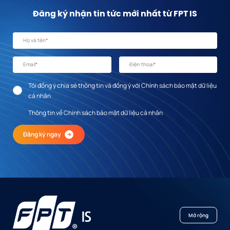
Đăng ký nhận tin tức mới nhất từ FPT IS
Họ và tên
*
Email
*
Điện thoại
*
Tôi đồng ý chia sẻ thông tin và đồng ý với Chính sách bảo mật dữ liệu
cá nhân
Thông tin về Chính sách bảo mật dữ liệu cá nhân
Đăng ký ngay
Mở rộng