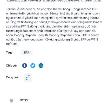
Đại diện Công ty SAP Asia tại Việt Nam trao cờ kỷ niệm cho hai bên dự án
Tại buổi lễ khởi động dự án, ông Ngô Thanh Phong – Tổng Giám đốc FDC
nhấn mạnh đến yếu tố con người. Bên cạnh kỹ thuật và kinh nghiệm, con
người chính là yếu tố quan trọng nhất, quyết định sự thành công của dự
án. Ông rất tin tưởng vào năng lực chuyên môn và kinh nghiệm hơn 15 năm
của đối tác FPT IS, đồng thời khẳng định tinh thần hợp tác cao độ nhằm
tạo những điều kiện tốt nhất cho dự án của tập thể FDC. Bên cạnh đó,
ngoài Công ty Cổ phần Licogi 16, Công ty Cổ phần Ecoba…FDC là doanh
nghiệp tiếp theo trong ngành Xây dựng sử dụng giải pháp ERP do FPT IS
triển khai.
Tags:
ERP
Chia sẻ:
Copy link
FPT IS