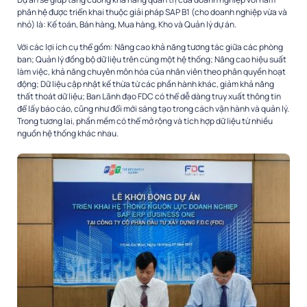
phân hệ được triển khai thuộc giải pháp SAP B1 (cho doanh nghiệp vừa và
nhỏ) là: Kế toán, Bán hàng, Mua hàng, Kho và Quản lý dự án.
Với các lợi ích cụ thể gồm: Nâng cao khả năng tương tác giữa các phòng
ban; Quản lý đồng bộ dữ liệu trên cùng một hệ thống; Nâng cao hiệu suất
làm việc, khả năng chuyên môn hóa của nhân viên theo phân quyền hoạt
động; Dữ liệu cập nhật kế thừa từ các phần hành khác, giảm khả năng
thất thoát dữ liệu; Ban Lãnh đạo FDC có thể dễ dàng truy xuất thông tin
để lấy báo cáo, cũng như đổi mới sáng tạo trong cách vận hành và quản lý.
Trong tương lai, phần mềm có thể mở rộng và tích hợp dữ liệu từ nhiều
nguồn hệ thống khác nhau.