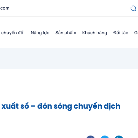
.com
 chuyển đổi
Năng lực
Sản phẩm
Khách hàng
Đối tác
G
 xuất số – đón sóng chuyển dịch