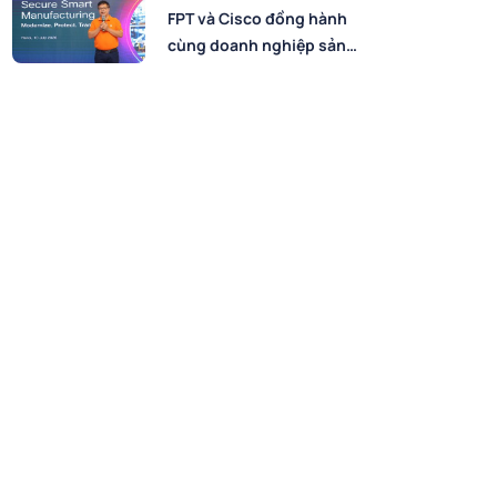
FPT và Cisco đồng hành
cùng doanh nghiệp sản
xuất chuyển đổi số an
toàn, bứt phá hiệu suất
trong kỷ nguyên AI