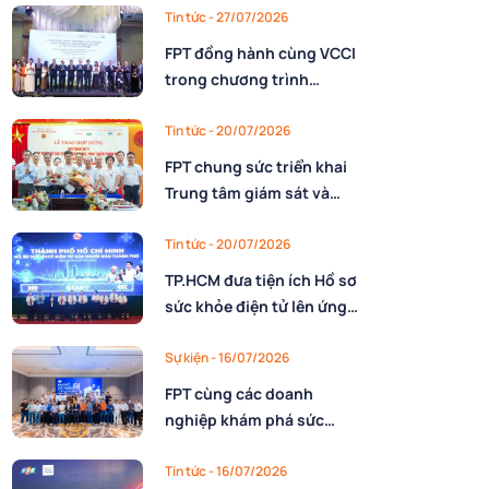
nhân lực
Tin tức
- 27/07/2026
FPT đồng hành cùng VCCI
trong chương trình
10.000 CEO Việt Nam kỷ
nguyên mới
Tin tức
- 20/07/2026
FPT chung sức triển khai
Trung tâm giám sát và
điều hành Dự trữ quốc gia
cho Cục Dự trữ Nhà nước,
Tin tức
- 20/07/2026
Bộ Tài chính
TP.HCM đưa tiện ích Hồ sơ
sức khỏe điện tử lên ứng
dụng Công dân số với sự
đồng hành triển khai của
Sự kiện
- 16/07/2026
FPT
FPT cùng các doanh
nghiệp khám phá sức
mạnh AI nâng cao năng
lực vận hành
Tin tức
- 16/07/2026