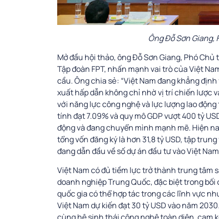
Ông Đỗ Sơn Giang, F
Mở đầu hội thảo, ông Đỗ Sơn Giang, Phó Chủ 
Tập đoàn FPT, nhấn mạnh vai trò của Việt Na
cầu. Ông chia sẻ: “Việt Nam đang khẳng định v
xuất hấp dẫn không chỉ nhờ vị trí chiến lượ
với năng lực công nghệ và lực lượng lao động
tính đạt 7.09% và quy mô GDP vượt 400 tỷ USD
động và đang chuyển mình mạnh mẽ. Hiện na
tổng vốn đăng ký là hơn 31,8 tỷ USD, tập trun
đang dẫn đầu về số dự án đầu tư vào Việt Nam
Việt Nam có đủ tiềm lực trở thành trung tâm s
doanh nghiệp Trung Quốc, đặc biệt trong bối
quốc gia có thể hợp tác trong các lĩnh vực như 
Việt Nam dự kiến đạt 30 tỷ USD vào năm 2030
cùng hệ sinh thái công nghệ toàn diện, cam k