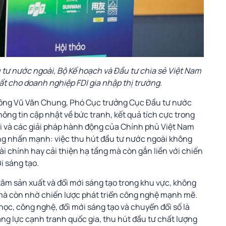
ư nước ngoài, Bộ Kế hoạch và Đầu tư chia sẻ Việt Nam
hất cho doanh nghiệp FDI gia nhập thị trường.
, ông Vũ Văn Chung, Phó Cục trưởng Cục Đầu tư nước
hông tin cập nhật về bức tranh, kết quả tích cực trong
đãi và các giải pháp hành động của Chính phủ Việt Nam
g nhấn mạnh: việc thu hút đầu tư nước ngoài không
tài chính hay cải thiện hạ tầng mà còn gắn liền với chiến
i sáng tạo.
tâm sản xuất và đổi mới sáng tạo trong khu vực, không
lực mà còn nhờ chiến lược phát triển công nghệ mạnh mẽ.
c, công nghệ, đổi mới sáng tạo và chuyển đổi số là
g lực cạnh tranh quốc gia, thu hút đầu tư chất lượng