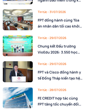
ngành bảo hiểm trong kỷ
nguyên AI: Làm chủ công
nghệ và xây dựng lực
Tin tức
- 31/07/2026
lượng lao động AI
FPT đồng hành cùng Tòa
án nhân dân tối cao khởi
động triển khai nền tảng
số quản trị, phân giao
Tin tức
- 29/07/2026
nhiệm vụ và đánh giá cán
Chung kết Đấu trường
bộ
VioEdu 2026: 3.550 học
sinh tranh tài tại 3 miền
Tin tức
- 29/07/2026
FPT và Cisco đồng hành y
tế Đồng Tháp kiến tạo hệ
sinh thái thông minh trên
nền tảng AI
Tin tức
- 28/07/2026
FE CREDIT hợp tác cùng
FPT tăng tốc chuyển đổi
số trong quản trị nguồn