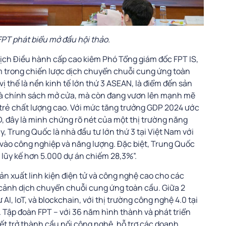
PT phát biểu mở đầu hội thảo.
tịch Điều hành cấp cao kiêm Phó Tổng giám đốc FPT IS,
m trong chiến lược dịch chuyển chuỗi cung ứng toàn
ị thế là nền kinh tế lớn thứ 3 ASEAN, là điểm đến sản
c và chính sách mở cửa, mà còn đang vươn lên mạnh mẽ
 trẻ chất lượng cao. Với mức tăng trưởng GDP 2024 ước
, đây là minh chứng rõ nét của một thị trường năng
y,
Trung Quốc là nhà đầu tư lớn thứ 3 tại Việt Nam với
g vào công nghiệp và năng lượng. Đặc biệt, Trung Quốc
 lũy kế hơn 5.000 dự án chiếm 28,3%”.
ản xuất linh kiện điện tử và công nghệ cao cho các
 cảnh dịch chuyển chuỗi cung ứng toàn cầu. Giữa 2
AI, IoT, và blockchain, với thị trường công nghệ 4.0 tại
.
Tập đoàn FPT – với 36 năm hình thành và phát triển
ết trở thành cầu nối công nghệ, hỗ trợ các doanh