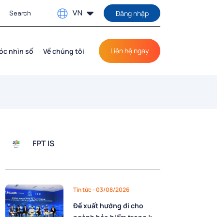
VN
Đăng nhập
Liên hệ ngay
óc nhìn số
Về chúng tôi
FPT IS
Tin tức
- 03/08/2026
Đề xuất hướng đi cho