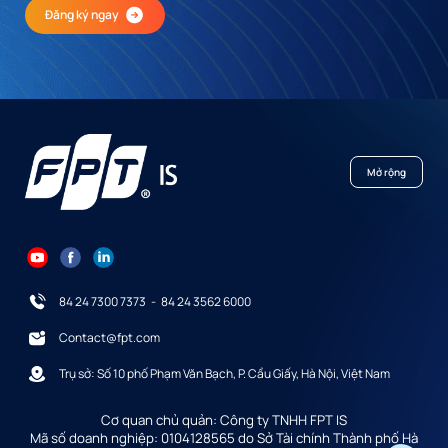
Đăng ký ngay
Mở rộng
84 24 7300 7373
-
84 24 3562 6000
Contact@fpt.com
Trụ sở: Số 10 phố Phạm Văn Bạch, P. Cầu Giấy, Hà Nội, Việt Nam
Cơ quan chủ quản: Công ty TNHH FPT IS
Mã số doanh nghiệp: 0104128565 do Sở Tài chính Thành phố Hà