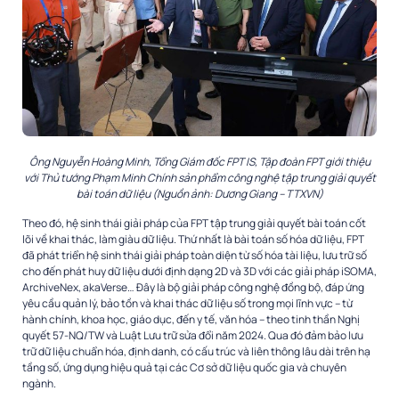
Ông Nguyễn Hoàng Minh, Tổng Giám đốc FPT IS, Tập đoàn FPT giới thiệu
với Thủ tướng Phạm Minh Chính sản phẩm công nghệ tập trung giải quyết
bài toán dữ liệu (Nguồn ảnh: Dương Giang – TTXVN)
Theo đó, hệ sinh thái giải pháp của FPT tập trung giải quyết bài toán cốt
lõi về khai thác, làm giàu dữ liệu. Thứ nhất là bài toán số hóa dữ liệu, FPT
đã phát triển hệ sinh thái giải pháp toàn diện từ số hóa tài liệu, lưu trữ số
cho đến phát huy dữ liệu dưới định dạng 2D và 3D với các giải pháp iSOMA,
ArchiveNex, akaVerse… Đây là bộ giải pháp công nghệ đồng bộ, đáp ứng
yêu cầu quản lý, bảo tồn và khai thác dữ liệu số trong mọi lĩnh vực – từ
hành chính, khoa học, giáo dục, đến y tế, văn hóa – theo tinh thần Nghị
quyết 57-NQ/TW và Luật Lưu trữ sửa đổi năm 2024. Qua đó đảm bảo lưu
trữ dữ liệu chuẩn hóa, định danh, có cấu trúc và liên thông lâu dài trên hạ
tầng số, ứng dụng hiệu quả tại các Cơ sở dữ liệu quốc gia và chuyên
ngành.