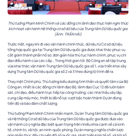
Thủ tướng Phạm Minh Chính và các đồng chí lãnh đạo thực hiện nghi thức
kích hoạt vận hành Hệ thống cơ sở dữ liệu của Trung tâm Dữ liệu quốc gia
(Ảnh: TRẦN HẢI)
Trước mắt, ngay khi đi vào vận hành chính thức, dữ liệu từ Cơ sở dữ liệu
tổng hợp quốc gia tại Trung tâm Dữ liệu quốc gia được khai thác phục vụ
cắt giảm thành phần hồ sơ, đơn giản hóa thủ tục hành chính, phục vụ chỉ
đạo điều hành của các cấp… Trong thời gian tới, Bộ Công an sẽ tập trung
vừa khai thác vận hành Trung tâm Dữ liệu quốc gia số 1, vừa triển khai xây
dựng Trung tâm Dữ liệu quốc gia số 2 và 3 theo đúng lộ trình đề ra.
Thay mặt Chính phủ, Thủ tướng biểu dương tinh thần và quyết tâm của Bộ
Công an, nhất là các đồng chí lãnh đạo Bộ, lãnh đạo Cục 12 đã luôn bám
sát, chỉ đạo, điều hành trực tiếp tại công trường; các nhà thầu xây lắp,
cung cấp máy móc, thiết bị đã nỗ lực vượt bậc hoàn thành Dự án đúng
tiến độ và bảo đảm chất lượng.
Thủ tướng Phạm Minh Chính nhấn mạnh, Dự án Trung tâm Dữ liệu quốc gia
và Hệ thống Cơ sở dữ liệu của Trung tâm Dữ liệu quốc gia được đưa vào
vận hành có ý nghĩa đặc biệt quan trọng trên nhiều khía cạnh về cả kinh
tế, chính trị, xã hội, an ninh-quốc phòng. Dự án mang ý nghĩa chiến lược
góp phần thúc đẩy chuyển đổi số quốc gia, phát triển kinh tế số, xã hội số,