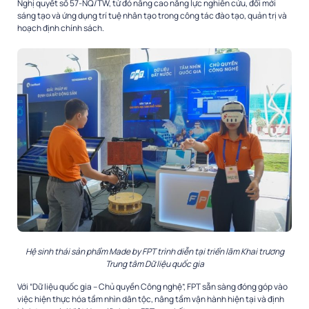
Nghị quyết số 57-NQ/TW, từ đó nâng cao năng lực nghiên cứu, đổi mới
sáng tạo và ứng dụng trí tuệ nhân tạo trong công tác đào tạo, quản trị và
hoạch định chính sách.
Hệ sinh thái sản phẩm Made by FPT trình diễn tại triển lãm Khai trương
Trung tâm Dữ liệu quốc gia
Với “Dữ liệu quốc gia – Chủ quyền Công nghệ”, FPT sẵn sàng đóng góp vào
việc hiện thực hóa tầm nhìn dân tộc, nâng tầm vận hành hiện tại và định