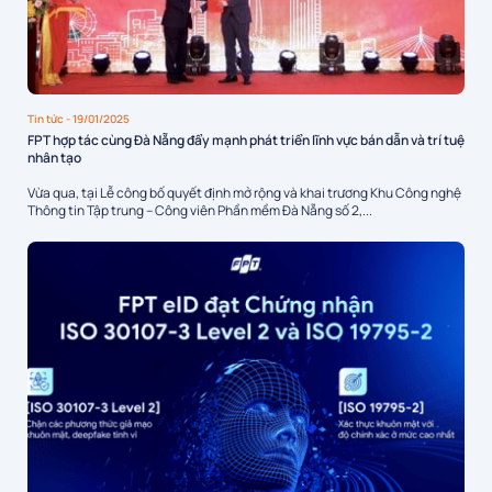
Tin tức
- 19/01/2025
FPT hợp tác cùng Đà Nẵng đẩy mạnh phát triển lĩnh vực bán dẫn và trí tuệ
nhân tạo
Vừa qua, tại Lễ công bố quyết định mở rộng và khai trương Khu Công nghệ
Thông tin Tập trung – Công viên Phần mềm Đà Nẵng số 2,...