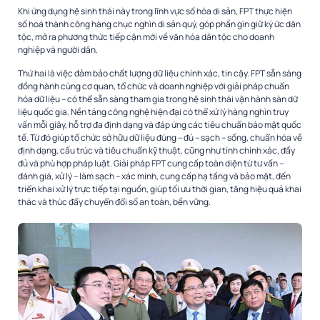
Khi ứng dụng hệ sinh thái này trong lĩnh vực số hóa di sản, FPT thực hiện
số hoá thành công hàng chục nghìn di sản quý, góp phần gìn giữ ký ức dân
tộc, mở ra phương thức tiếp cận mới về văn hóa dân tộc cho doanh
nghiệp và người dân.
Thứ hai là việc đảm bảo chất lượng dữ liệu chính xác, tin cậy. FPT sẵn sàng
đồng hành cùng cơ quan, tổ chức và doanh nghiệp với giải pháp chuẩn
hóa dữ liệu – có thể sẵn sàng tham gia trong hệ sinh thái vận hành sàn dữ
liệu quốc gia. Nền tảng công nghệ hiện đại có thể xử lý hàng nghìn truy
vấn mỗi giây, hỗ trợ đa định dạng và đáp ứng các tiêu chuẩn bảo mật quốc
tế. Từ đó giúp tổ chức sở hữu dữ liệu đúng – đủ – sạch – sống, chuẩn hóa về
định dạng, cấu trúc và tiêu chuẩn kỹ thuật, cũng như tính chính xác, đầy
đủ và phù hợp pháp luật. Giải pháp FPT cung cấp toàn diện từ tư vấn –
đánh giá, xử lý – làm sạch – xác minh, cung cấp hạ tầng và bảo mật, đến
triển khai xử lý trực tiếp tại nguồn, giúp tối ưu thời gian, tăng hiệu quả khai
thác và thúc đẩy chuyển đổi số an toàn, bền vững.