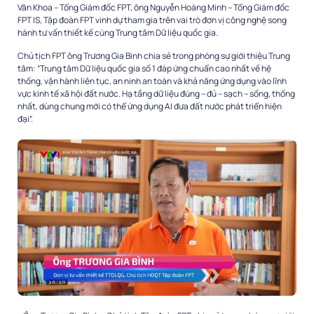
Văn Khoa – Tổng Giám đốc FPT, ông Nguyễn Hoàng Minh – Tổng Giám đốc
FPT IS, Tập đoàn FPT vinh dự tham gia trên vai trò đơn vị công nghệ song
hành tư vấn thiết kế cùng Trung tâm Dữ liệu quốc gia.
Chủ tịch FPT ông Trương Gia Bình chia sẻ trong phóng sự giới thiệu Trung
tâm: “Trung tâm Dữ liệu quốc gia số 1 đáp ứng chuẩn cao nhất về hệ
thống, vận hành liên tục, an ninh an toàn và khả năng ứng dụng vào lĩnh
vực kinh tế xã hội đất nước. Hạ tầng dữ liệu đúng – đủ – sạch – sống, thống
nhất, dùng chung mới có thể ứng dụng AI đưa đất nước phát triển hiện
đại”.