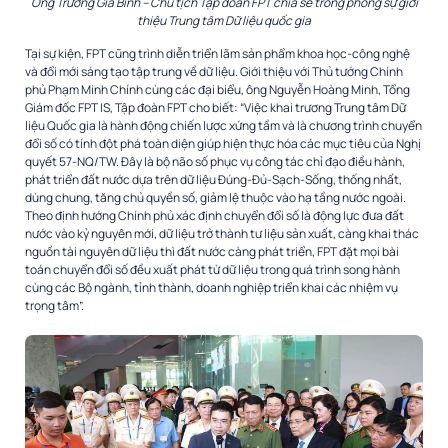
Ông Trương Gia Bình – Chủ tịch Tập đoàn FPT chia sẻ trong phóng sự giới
thiệu Trung tâm Dữ liệu quốc gia
Tại sự kiện, FPT cũng trình diễn triển lãm sản phẩm khoa học-công nghệ
và đổi mới sáng tạo tập trung về dữ liệu. Giới thiệu với Thủ tướng Chính
phủ Phạm Minh Chính cùng các đại biểu, ông Nguyễn Hoàng Minh, Tổng
Giám đốc FPT IS, Tập đoàn FPT cho biết: “Việc khai trương Trung tâm Dữ
liệu Quốc gia là hành động chiến lược xứng tầm và là chương trình chuyển
đổi số có tính đột phá toàn diện giúp hiện thực hóa các mục tiêu của Nghị
quyết 57-NQ/TW. Đây là bộ não số phục vụ công tác chỉ đạo điều hành,
phát triển đất nước dựa trên dữ liệu Đúng-Đủ-Sạch-Sống, thống nhất,
dùng chung, tăng chủ quyền số, giảm lệ thuộc vào hạ tầng nước ngoài.
Theo định hướng Chính phủ xác định chuyển đổi số là động lực đưa đất
nước vào kỷ nguyên mới, dữ liệu trở thành tư liệu sản xuất, càng khai thác
nguồn tài nguyên dữ liệu thì đất nước càng phát triển, FPT đặt mọi bài
toán chuyển đổi số đều xuất phát từ dữ liệu trong quá trình song hành
cùng các Bộ ngành, tỉnh thành, doanh nghiệp triển khai các nhiệm vụ
trọng tâm”.