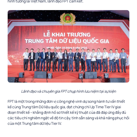
hình tương lai Việt Nam, lãnh đạo FPT cam kết.
Lãnh đạo và chuyên gia FPT chụp hình lưu niệm tại sự kiện
FPT là một trong những đơn vị công nghệ vinh dự song hành tư vấn thiết
kế cùng Trung tâm Dữ liệu quốc gia, đạt chứng chỉ Up Time Tier IV giai
đoạn thiết kế – khẳng định hồ sơ thiết kế kỹ thuật của đã đáp ứng đầy đủ
các tiêu chí nghiêm ngặt về độ tin cậy, tính sẵn sàng và khả năng phục hồi
của một Trung tâm dữ liệu Tier IV.