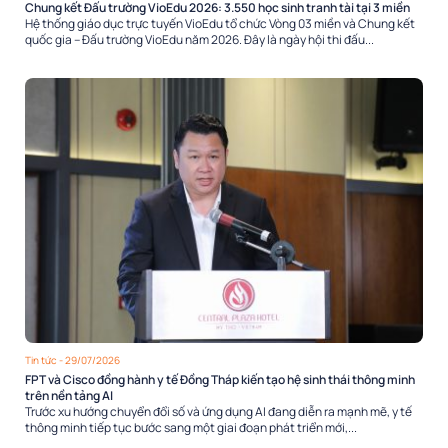
Chung kết Đấu trường VioEdu 2026: 3.550 học sinh tranh tài tại 3 miền
Hệ thống giáo dục trực tuyến VioEdu tổ chức Vòng 03 miền và Chung kết
quốc gia – Đấu trường VioEdu năm 2026. Đây là ngày hội thi đấu...
Tin tức
- 29/07/2026
FPT và Cisco đồng hành y tế Đồng Tháp kiến tạo hệ sinh thái thông minh
trên nền tảng AI
Trước xu hướng chuyển đổi số và ứng dụng AI đang diễn ra mạnh mẽ, y tế
thông minh tiếp tục bước sang một giai đoạn phát triển mới,...