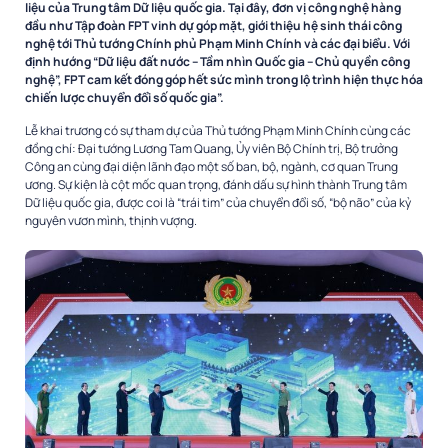
liệu của Trung tâm Dữ liệu quốc gia. Tại đây, đơn vị công nghệ hàng
đầu như Tập đoàn FPT vinh dự góp mặt, giới thiệu hệ sinh thái công
nghệ tới Thủ tướng Chính phủ Phạm Minh Chính và các đại biểu. Với
định hướng “Dữ liệu đất nước – Tầm nhìn Quốc gia – Chủ quyền công
nghệ”, FPT cam kết đóng góp hết sức mình trong lộ trình hiện thực hóa
chiến lược chuyển đổi số quốc gia”.
Lễ khai trương có sự tham dự của Thủ tướng Phạm Minh Chính cùng các
đồng chí: Đại tướng Lương Tam Quang, Ủy viên Bộ Chính trị, Bộ trưởng
Công an cùng đại diện lãnh đạo một số ban, bộ, ngành, cơ quan Trung
ương. Sự kiện là cột mốc quan trọng, đánh dấu sự hình thành Trung tâm
Dữ liệu quốc gia, được coi là “trái tim” của chuyển đổi số, “bộ não” của kỷ
nguyên vươn mình, thịnh vượng.