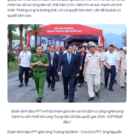
nhân lực số và công dân số; thể hiện ý chí, niềm tin và sức mạnh với tinh
thần “Không có gì là không thể, chỉ có quyết tâm làm”, vấn đề là phải có
quyết tâm cao.
Đoàn lãnh đạo FPT vinh dự tham gia trên vai trò đơn vị công nghệ song
hành tư vấn thiết kế cùng Trung tâm Dữ liệu quốc gia (Ảnh: VGP/Nhật
Bắc)
Đoàn lãnh đạo FPT gồm ông Trương Gia Bình – Chủ tịch FPT, ông Nguyễn