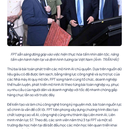
FPT sẵn sàng đóng góp vào việc hiện thực hóa tầm nhìn dân tộc, nâng
tầm vận hành hiện tại và định hình tương lai Việt Nam (Ảnh: TRẦN HẢI)
Thứ ba là bài toán phát triển các mô hình AI chủ quyền. Dựa trên nguồn dữ
liệu giàu có đã được làm sạch, bằng năng lực công nghệ và sự trợ lực của
các Nhà máy AI quy mô lớn, FPT song hành cùng tổ chức, doanh nghiệp
thể huấn luyện, phát triển mô hình AI theo từng bài toán nghiệp vụ, phục
vụ nhu cầu của người dân và doanh nghiệp với tốc độ nhanh chóng gấp
hàng chục lần so với trước đây.
Để kiến tạo và làm chủ công nghệ trong kỷ nguyên mới, bài toán nguồn lực
số chính là vấn đề cốt lõi. FPT tiên phong xây dựng chương trình đào tạo
chất lượng cao về AI, công nghệ cũng như thành lập Liên minh AI, Liên
minh nhân lực 57. Theo đó, các sinh viên năm thứ 3 tại FPT và một số
trường đại học hiện tại đã bắt đầu học các môn học liên quan triển khai