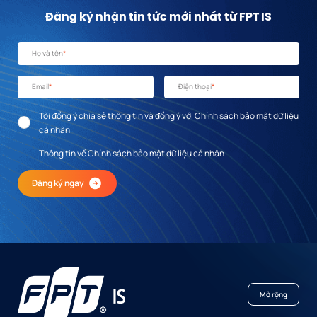
Đăng ký nhận tin tức mới nhất từ FPT IS
Họ và tên
*
Email
*
Điện thoại
*
Tôi đồng ý chia sẻ thông tin và đồng ý với Chính sách bảo mật dữ liệu
cá nhân
Thông tin về Chính sách bảo mật dữ liệu cá nhân
Đăng ký ngay
Mở rộng