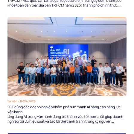
TP.HCM – Vừa qua, tại “Lễ ra quân đợt cao điểm 150 ngày đêm khám sức
khỏe toàn dân trên địa bàn TP.HCM năm 2026”, thành phố chính thức...
Sự kiện
- 16/07/2026
FPT cùng các doanh nghiệp khám phá sức mạnh AI nâng cao năng lực
vận hành
Ứng dụng AI trong vận hành đang trở thành yếu tố then chốt giúp doanh
nghiệp tối ưu hiệu suất và tạo lợi thế cạnh tranh trong kỷ nguyên...