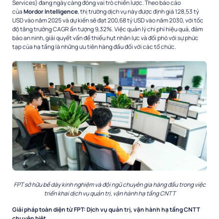
Services) đang ngày càng đóng vai trò chiến lược. Theo báo cáo
của
Mordor Intelligence
, thị trường dịch vụ này được định giá 128,53 tỷ
USD vào năm 2025 và dự kiến sẽ đạt 200,68 tỷ USD vào năm 2030, với tốc
độ tăng trưởng CAGR ấn tượng 9,32%. Việc quản lý chi phí hiệu quả, đảm
bảo an ninh, giải quyết vấn đề thiếu hụt nhân lực và đối phó với sự phức
tạp của hạ tầng là những ưu tiên hàng đầu đối với các tổ chức.
FPT sở hữu bề dày kinh nghiệm và đội ngũ chuyên gia hàng đầu trong việc
triển khai dịch vụ quản trị, vận hành hạ tầng CNTT
Giải pháp toàn diện từ FPT: Dịch vụ quản trị, vận hành hạ tầng CNTT
chuyên biệt