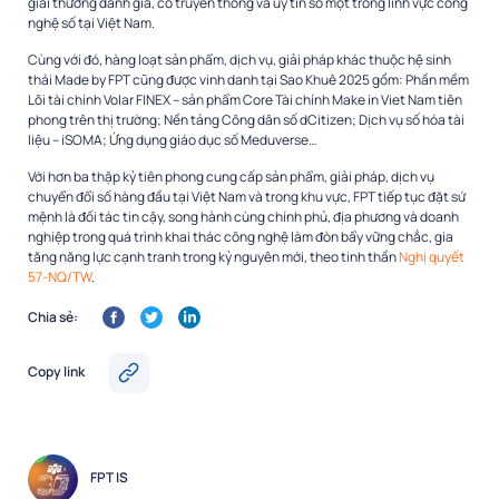
giải thưởng danh giá, có truyền thống và uy tín số một trong lĩnh vực công
nghệ số tại Việt Nam.
Cùng với đó, hàng loạt sản phẩm, dịch vụ, giải pháp khác thuộc hệ sinh
thái Made by FPT cũng được vinh danh tại Sao Khuê 2025 gồm: Phần mềm
Lõi tài chính Volar FINEX – sản phẩm Core Tài chính Make in Viet Nam tiên
phong trên thị trường; Nền tảng Công dân số dCitizen; Dịch vụ số hóa tài
liệu – iSOMA; Ứng dụng giáo dục số Meduverse…
Với hơn ba thập kỷ tiên phong cung cấp sản phẩm, giải pháp, dịch vụ
chuyển đổi số hàng đầu tại Việt Nam và trong khu vực, FPT tiếp tục đặt sứ
mệnh là đối tác tin cậy, song hành cùng chính phủ, địa phương và doanh
nghiệp trong quá trình khai thác công nghệ làm đòn bẩy vững chắc, gia
tăng năng lực cạnh tranh trong kỷ nguyên mới, theo tinh thần
Nghị quyết
57-NQ/TW
.
Chia sẻ:
Copy link
FPT IS