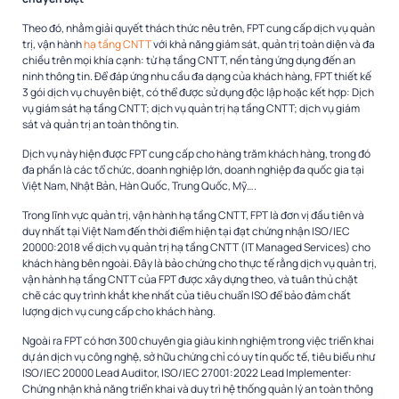
Theo đó, nhằm giải quyết thách thức nêu trên, FPT cung cấp dịch vụ quản
trị, vận hành
hạ tầng CNTT
với khả năng giám sát, quản trị toàn diện và đa
chiều trên mọi khía cạnh: từ hạ tầng CNTT, nền tảng ứng dụng đến an
ninh thông tin. Để đáp ứng nhu cầu đa dạng của khách hàng, FPT thiết kế
3 gói dịch vụ chuyên biệt, có thể được sử dụng độc lập hoặc kết hợp: Dịch
vụ giám sát hạ tầng CNTT; dịch vụ quản trị hạ tầng CNTT; dịch vụ giám
sát và quản trị an toàn thông tin.
Dịch vụ này hiện được FPT cung cấp cho hàng trăm khách hàng, trong đó
đa phần là các tổ chức, doanh nghiệp lớn, doanh nghiệp đa quốc gia tại
Việt Nam, Nhật Bản, Hàn Quốc, Trung Quốc, Mỹ….
Trong lĩnh vực quản trị, vận hành hạ tầng CNTT, FPT là đơn vị đầu tiên và
duy nhất tại Việt Nam đến thời điểm hiện tại đạt chứng nhận ISO/IEC
20000:2018 về dịch vụ quản trị hạ tầng CNTT (IT Managed Services) cho
khách hàng bên ngoài. Đây là bảo chứng cho thực tế rằng dịch vụ quản trị,
vận hành hạ tầng CNTT của FPT được xây dựng theo, và tuân thủ chặt
chẽ các quy trình khắt khe nhất của tiêu chuẩn ISO để bảo đảm chất
lượng dịch vụ cung cấp cho khách hàng.
Ngoài ra FPT có hơn 300 chuyên gia giàu kinh nghiệm trong việc triển khai
dự án dịch vụ công nghệ, sở hữu chứng chỉ có uy tín quốc tế, tiêu biểu như
ISO/IEC 20000 Lead Auditor, ISO/IEC 27001:2022 Lead Implementer:
Chứng nhận khả năng triển khai và duy trì hệ thống quản lý an toàn thông