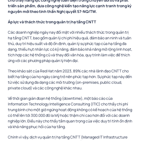
cho thấy năng lực công nghệ toàn diện trong chuyển đổi số và phát
triển sản phẩm, đưa công nghệ kiến tạo năng lực cạnh tranh trong kỷ
nguyên mới theo tinh thần Nghị quyết 57-NQ/TW.
Áp lực và thách thức trong quản trị hạ tầng CNTT
Các doanh nghiệp ngày nay đối mặt với nhiều thách thức trong quản trị
hạ tầng CNTT, bao gồm quản lý chi phí hiệu quả, đảm bảo an ninh và tuân
thủ, duy trì hiệu suất và độ ổn định, quản lý sự phức tạp của hạ tầng đa
dạng, thiếu hụt nhân lực có kỹ năng, đảm bảo khả năng mở rộng linh hoạt,
tích hợp các hệ thống cũ và thay đổi văn hóa, quy trình làm việc để thích
ứng với các phương pháp quản lý hiện đại.
Theo khảo sát của Red Hat năm 2023, 89% các nhà lãnh đạo CNTT cho
biết hạ tầng của họ ngày càng trở nên phức tạp hơn. Sự phức tạp này đến
từ việc sử dụng đa dạng các môi trường (on-premises, public cloud,
private cloud) và các công nghệ khác nhau.
Về thời gian gián đoạn hệ thống (downtime), một báo cáo của
Information Technology Intelligence Consulting (ITIC) cho thấy chi phí
trung bình cho một giờ ngừng hoạt động không có kế hoạch của hệ thống
có thể lên tới 300.000 đô la Mỹ hoặc thậm chí cao hơn đối với các doanh
nghiệp lớn. Điều này cho thấy tầm quan trọng của việc duy trì tính ổn định
và khả năng phục hồi của hạ tầng.
Chính vì vậy, dịch vụ quản trị hạ tầng CNTT (Managed IT Infrastructure