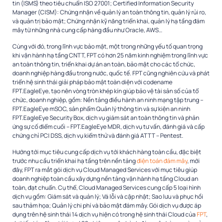
tin (ISMS) theo tiêu chuẩn ISO 27001; Certified Information Security
Manager (CISM): Chứng nhận về quản lý an toàn thông tin, quản lý rủi ro,
và quản trị bảo mật; Chứng nhận kỹ năng triển khai, quản lý hạ tầng đám
mây từ những nhà cung cấp hàng đầu như Oracle, AWS…
Cùng với đó, trong lĩnh vực bảo mật, một trong những yếu tố quan trọng
khi vận hành hạ tầng CNTT, FPT có hơn 25 năm kinh nghiệm trong lĩnh vực
an toàn thông tin, triển khai dự án an toàn, bảo mật cho các tổ chức,
doanh nghiệp hàng đầu trong nước, quốc tế. FPT cũng nghiên cứu và phát
triển hệ sinh thái giải pháp bảo mật toàn diện với codename
FPT.EagleEye, tạo nên vòng tròn khép kín giúp bảo vệ tài sản số của tổ
chức, doanh nghiệp, gồm: Nền tảng điều hành an ninh mạng tập trung –
FPT.EagleEye mSOC, sản phẩm Quản lý thông tin và sự kiện an ninh
FPT.EagleEye Security Box, dịch vụ giám sát an toàn thông tin và phản
ứng sự cố điểm cuối – FPT.EagleEye MDR, dịch vụ tư vấn, đánh giá và cấp
chứng chỉ PCI DSS, dịch vụ kiểm thử và đánh giá ATTT – Pentest.
Hướng tới mục tiêu cung cấp dịch vụ tới khách hàng toàn cầu, đặc biệt
trước nhu cầu triển khai hạ tầng trên nền tảng
điện toán đám mây
, mới
đây, FPT ra mắt gói dịch vụ Cloud Managed Services với mục tiêu giúp
doanh nghiệp toàn cầu xây dựng nền tảng vận hành hạ tầng Cloud an
toàn, đạt chuẩn. Cụ thể, Cloud Managed Services cung cấp 5 loại hình
dịch vụ gồm: Giám sát và quản lý; Vá lỗi và cập nhật; Sao lưu và phục hồi
sau thảm họa; Quản lý chi phí và bảo mật đám mây. Gói dịch vụ được áp
dụng trên hệ sinh thái 14 dịch vụ hiện có trong hệ sinh thái Cloud của
FPT
,