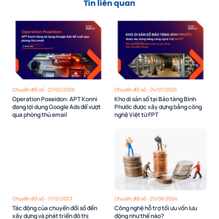
Tin liên quan
Chuyển đổi số - 27/02/2026
Chuyển đổi số - 24/07/2025
Operation Poseidon: APT Konni
Kho di sản số tại Bảo tàng Bình
đang lợi dụng Google Ads để vượt
Phước được xây dựng bằng công
qua phòng thủ email
nghệ Việt từ FPT
Chuyển đổi số - 11/12/2023
Chuyển đổi số - 25/06/2024
Tác động của chuyển đổi số đến
Công nghệ hỗ trợ tối ưu vốn lưu
xây dựng và phát triển đô thị
động như thế nào?