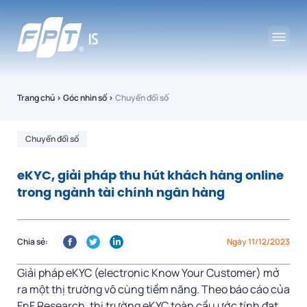
Trang chủ
›
Góc nhìn số
›
Chuyển đổi số
Chuyển đổi số
eKYC, giải pháp thu hút khách hàng online
trong ngành tài chính ngân hàng
Chia sẻ:
Ngày 11/12/2023
Giải pháp eKYC (electronic Know Your Customer) mở
ra một thị trường vô cùng tiềm năng. Theo báo cáo của
FnF Research, thị trường eKYC toàn cầu ước tính đạt