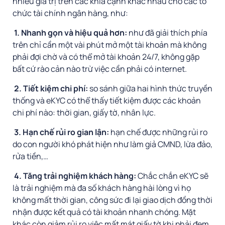
nhiều giá trị trên các khía cạnh khác nhau cho các tổ
chức tài chính ngân hàng, như:
1. Nhanh gọn và hiệu quả hơn:
như đã giải thích phía
trên chỉ cần một vài phút mở một tài khoản mà không
phải đợi chờ và có thể mở tài khoản 24/7, không gặp
bất cứ rào cản nào trừ việc cần phải có internet.
2. Tiết kiệm chi phí:
so sánh giữa hai hình thức truyền
thống và eKYC có thể thấy tiết kiệm được các khoản
chi phí nào: thời gian, giấy tờ, nhân lực.
3. Hạn chế rủi ro gian lận:
hạn chế được những rủi ro
do con người khó phát hiện như làm giả CMND, lừa đảo,
rửa tiền,…
4. Tăng trải nghiệm khách hàng:
Chắc chắn eKYC sẽ
là trải nghiệm mà đa số khách hàng hài lòng vì họ
không mất thời gian, công sức đi lại giao dịch đồng thời
nhận được kết quả có tài khoản nhanh chóng. Mặt
khác còn giảm rủi ro việc mất mát giấy tờ khi phải đem