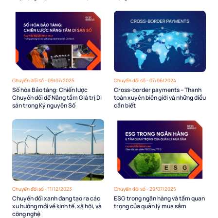
Chuyển đổi số - 09/07/2025
Chuyển đổi số - 07/06/2024
Số hóa Bảo tàng: Chiến lược
Cross-border payments – Thanh
Chuyển đổi để Nâng tầm Giá trị Di
toán xuyên biên giới và những điều
sản trong Kỷ nguyên Số
cần biết
Chuyển đổi số - 11/12/2023
Chuyển đổi số - 29/07/2025
Chuyển đổi xanh đang tạo ra các
ESG trong ngân hàng và tầm quan
xu hướng mới về kinh tế, xã hội, và
trọng của quản lý mua sắm
công nghệ