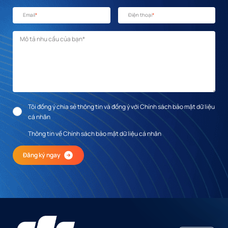
Email
*
Điện thoại
*
Mô tả nhu cầu
*
Tôi đồng ý chia sẻ thông tin và đồng ý với Chính sách bảo mật dữ liệu
cá nhân
Thông tin về Chính sách bảo mật dữ liệu cá nhân
Đăng ký ngay