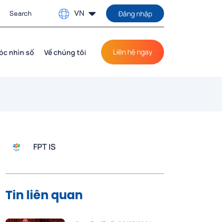
VN
Đăng nhập
Liên hệ ngay
óc nhìn số
Về chúng tôi
FPT IS
Tin liên quan