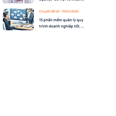
thức cho chuyển đổi số
trong Y tế
Chuyển đổi số - 19/04/2024
15 phần mềm quản lý quy
trình doanh nghiệp tốt, dễ
dùng