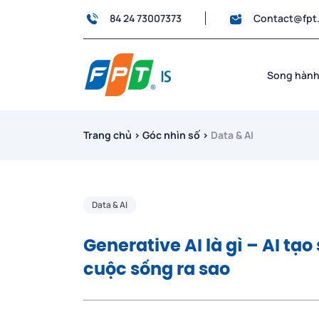
84 24 73007373
Contact@fpt
Song hành
Trang chủ
›
Góc nhìn số
›
Data & AI
Data & AI
Generative AI là gì – AI tạ
cuộc sống ra sao