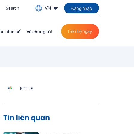
VN
Đăng nhập
Liên hệ ngay
óc nhìn số
Về chúng tôi
FPT IS
Tin liên quan