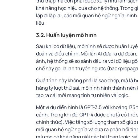
thu thập mà còn phải được xử lý như làm sạch
khả năng học hiệu quả cho hệ thống. Trong g
lặp đi lặp lại, các mối quan hệ ngữ nghĩa, hì
liệu.
3.2. Huấn luyện mô hình
Sau khi có dữ liệu, mô hình sẽ được huấn luyệ
đoán và điều chỉnh. Mỗi lần AI đưa ra dự đoá
ảnh, hệ thống sẽ so sánh đầu ra với dữ liệu g
chế này gọi là lan truyền ngược (backpropaga
Quá trình này không phải là sao chép, mà là h
hàng tỷ lượt thử sai, mô hình hình thành nên k
tạo ra cái mới mang tính tự nhiên và logic.
Một ví dụ điển hình là GPT-3.5 với khoảng 175
cảnh. Trong khi đó, GPT-4 được cho là có thể
chính thức). Việc tăng số lượng tham số giúp 
mối quan hệ ngữ nghĩa và đưa ra phản hồi tinh
mà còn có khả năng giải các bài toán logic, s