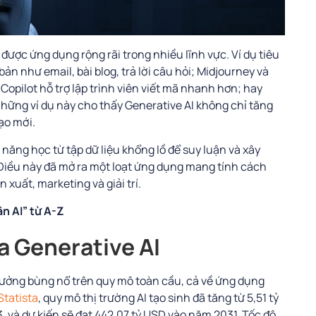
 được ứng dụng rộng rãi trong nhiều lĩnh vực. Ví dụ tiêu
n như email, bài blog, trả lời câu hỏi; Midjourney và
Copilot hỗ trợ lập trình viên viết mã nhanh hơn; hay
Những
ví
dụ
này
cho
thấy
Generative
AI
không
chỉ
tăng
ạo
mới.
năng học từ tập dữ liệu khổng lồ để suy luận và xây
 Điều này đã mở ra một loạt ứng dụng mang tính cách
 xuất, marketing và giải trí.
n AI” từ A-Z
ủa Generative AI
rưởng bùng nổ trên quy mô toàn cầu, cả về ứng dụng
Statista
, quy mô thị trường AI tạo sinh đã tăng từ 5,51 tỷ
và dự kiến sẽ đạt 442,07 tỷ USD vào năm 2031. Tốc độ