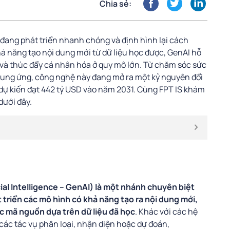
Chia sẻ:
n đang phát triển nhanh chóng và định hình lại cách
khả năng tạo nội dung mới từ dữ liệu học được, GenAI hỗ
t và thúc đẩy cá nhân hóa ở quy mô lớn. Từ chăm sóc sức
 cung ứng, công nghệ này đang mở ra một kỷ nguyên đổi
 dự kiến đạt 442 tỷ USD vào năm 2031. Cùng FPT IS khám
dưới đây.
cial Intelligence – GenAI) là một nhánh chuyên biệt
t triển các mô hình có khả năng tạo ra nội dung mới,
c mã nguồn dựa trên dữ liệu đã học
. Khác với các hệ
các tác vụ phân loại, nhận diện hoặc dự đoán,