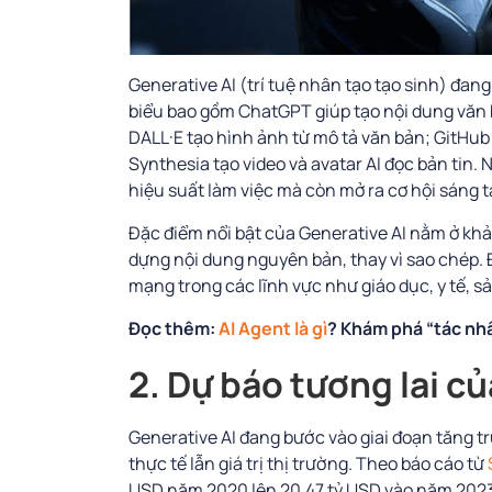
Generative AI (trí tuệ nhân tạo tạo sinh) đang
biểu bao gồm ChatGPT giúp tạo nội dung văn bả
DALL·E tạo hình ảnh từ mô tả văn bản; GitHub 
Synthesia tạo video và avatar AI đọc bản tin.
hiệu
suất
làm
việc
mà
còn
mở
ra
cơ
hội
sáng
t
Đặc điểm nổi bật của Generative AI nằm ở khả 
dựng nội dung nguyên bản, thay vì sao chép.
mạng trong các lĩnh vực như giáo dục, y tế, sản
Đọc thêm:
AI Agent là gì
? Khám phá “tác nhâ
2. Dự báo tương lai c
Generative AI đang bước vào giai đoạn tăng t
thực tế lẫn giá trị thị trường. Theo báo cáo từ
USD năm 2020 lên 20,47 tỷ USD vào năm 2023, 