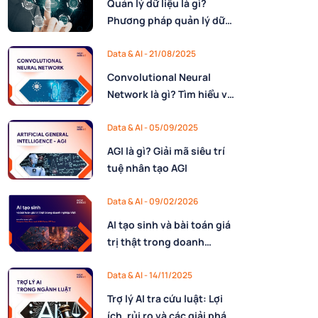
Quản lý dữ liệu là gì?
Phương pháp quản lý dữ
liệu hiệu quả
Data & AI - 21/08/2025
Convolutional Neural
Network là gì? Tìm hiểu về
mạng thần kinh tích chập
Data & AI - 05/09/2025
AGI là gì? Giải mã siêu trí
tuệ nhân tạo AGI
Data & AI - 09/02/2026
AI tạo sinh và bài toán giá
trị thật trong doanh
nghiệp Việt
Data & AI - 14/11/2025
Trợ lý AI tra cứu luật: Lợi
ích, rủi ro và các giải pháp