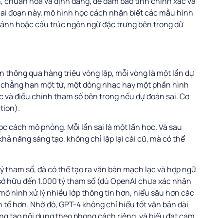
, chuẩn hóa và định dạng, để đảm bảo tính chính xác và
iai đoạn này, mô hình học cách nhận biết các mẫu hình
nh ảnh hoặc cấu trúc ngôn ngữ đặc trưng bên trong dữ
n thông qua hàng triệu vòng lặp, mỗi vòng là một lần dự
n, chẳng hạn một từ, một dòng nhạc hay một phần hình
ốc và điều chỉnh tham số bên trong nếu dự đoán sai. Cơ
tion).
ọc cách mô phỏng. Mỗi lần sai là một lần học. Và sau
hả năng sáng tạo, không chỉ lặp lại cái cũ, mà có thể
 tỷ tham số, đã có thể tạo ra văn bản mạch lạc và hợp ngữ
 sở hữu đến 1.000 tỷ tham số (dù OpenAI chưa xác nhận
mô hình xử lý nhiều lớp thông tin hơn, hiểu sâu hơn các
 tế hơn. Nhờ đó, GPT-4 không chỉ hiểu tốt văn bản dài
áng tạo nội dung theo phong cách riêng, và biểu đạt cảm