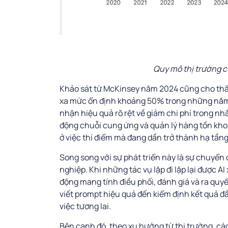
Quy mô thị trường c
Khảo sát từ McKinsey năm 2024 cũng cho thấy,
xa mức ổn định khoảng 50% trong những năm 
nhận hiệu quả rõ rệt về giảm chi phí trong n
động chuỗi cung ứng và quản lý hàng tồn kho
ở việc thí điểm mà đang dần trở thành hạ tần
Song song với sự phát triển này là sự chuyển 
nghiệp. Khi những tác vụ lặp đi lặp lại được AI
động mang tính điều phối, đánh giá và ra quyết
viết prompt hiệu quả đến kiểm định kết quả đ
việc tương lai.
Bên cạnh đó, theo xu hướng từ thị trường, các 