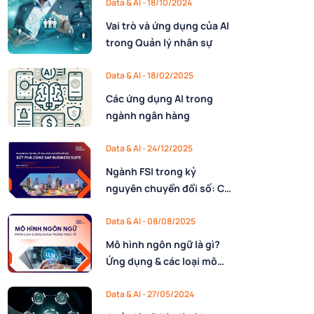
Data & AI - 18/10/2024
Vai trò và ứng dụng của AI
trong Quản lý nhân sự
Data & AI - 18/02/2025
Các ứng dụng AI trong
ngành ngân hàng
Data & AI - 24/12/2025
Ngành FSI trong kỷ
nguyên chuyển đổi số: Cơ
hội bứt phá cùng SAP
Business Suite
Data & AI - 08/08/2025
Mô hình ngôn ngữ là gì?
Ứng dụng & các loại mô
hình ngôn ngữ phổ biến
Data & AI - 27/05/2024