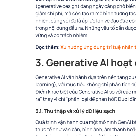
(generative design) đang ngày càng phổ biến.
giảm chi phí, mà còn tạo ra mô hình tương tá
nhiên, cùng với đó là áp lực lớn về đạo đức cô
trong nội dung đầu ra. Những yếu tố cần được
vững và có trách nhiệm.
Đọc thêm:
Xu hướng ứng dụng trí tuệ nhân 
3. Generative AI hoạ
Generative AI vận hành dựa trên nền tảng của
learning), với mục tiêu không chỉ phân tích dữ
Điểm khác biệt của Generative AI so với các 
ra” thay vì chỉ “phân loại để phản hồi”. Dưới đ
3.1. Thu thập và xử lý dữ liệu sạch
Quá trình vận hành của một mô hình GenAI bắt
thực tế như văn bản, hình ảnh, âm thanh hoặ