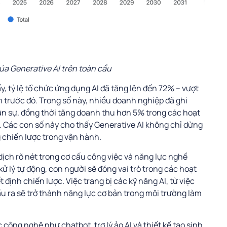
ủa Generative AI trên toàn cầu
 tỷ lệ tổ chức ứng dụng AI đã tăng lên đến 72% – vượt
trước đó. Trong số này, nhiều doanh nghiệp đã ghi
hân sự, đồng thời tăng doanh thu hơn 5% trong các hoạt
. Các con số này cho thấy Generative AI không chỉ dừng
g chiến lược trong vận hành.
dịch rõ nét trong cơ cấu công việc và năng lực nghề
 xử lý tự động, con người sẽ đóng vai trò trong các hoạt
 định chiến lược. Việc trang bị các kỹ năng AI, từ việc
ầu ra sẽ trở thành năng lực cơ bản trong môi trường làm
công nghệ như chatbot, trợ lý ảo AI và thiết kế tạo sinh