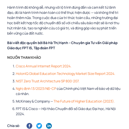
Hành trình đó không dễ, nhưng với lộ trình đúng đắn và cam kết từ lãnh
đạo, đó là hành trình hoàn toàn có thể thực hiện được — và không thể trì
hoãn thêm nữa. Trong cuộc đua của tri thức toàn cầu, những trường đại
học biết kết hợp tốc độ chuyển đổi số với chiều sâu bảo mật sẽ là nơi thu
hút nhân tài, tạo ra nghiên cứu có giá trị, và đóng góp vào sự phát triển
bền vững của đất nước.
Bài viết độc quyền bởi Bà Hà Thị Hạnh
–
Chuyên gia Tư vấn Giải pháp
Giáo dục FPT IS, Tập đoàn FPT
NGUỒN THAM KHẢO
Cisco Annual Internet Report 2024.
HolonIQ Global Education Technology Market Size Report 2024.
NIST Zero Trust Architecture SP 800-207.
Nghị định 13/2023/NĐ-CP
của Chính phủ Việt Nam về bảo vệ dữ liệu
cá nhân.
McKinsey & Company —
The Future of Higher Education (2023).
FPT IS & Cisco — Hội thảo Chuyển đổi số Giáo dục Đại học, Hà Nội
2024.
Chia sẻ: