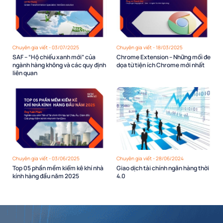
Chuyên gia viết - 03/07/2025
Chuyên gia viết - 18/03/2025
SAF – “Hộ chiếu xanh mới” của
Chrome Extension – Những mối đe
ngành hàng không và các quy định
dọa từ tiện ích Chrome mới nhất
liên quan
Chuyên gia viết - 03/06/2025
Chuyên gia viết - 28/06/2024
Top 05 phần mềm kiểm kê khí nhà
Giao dịch tài chính ngân hàng thời
kính hàng đầu năm 2025
4.0