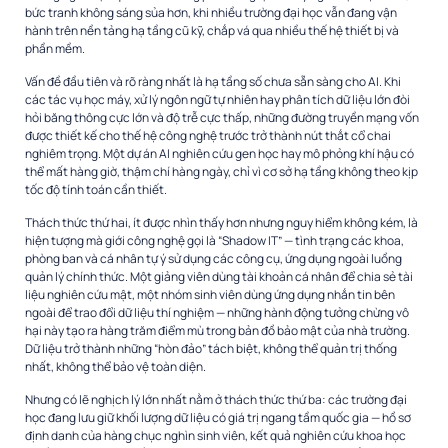
bức tranh không sáng sủa hơn, khi nhiều trường đại học vẫn đang vận
hành trên nền tảng hạ tầng cũ kỹ, chắp vá qua nhiều thế hệ thiết bị và
phần mềm.
Vấn đề đầu tiên và rõ ràng nhất là hạ tầng số chưa sẵn sàng cho AI. Khi
các tác vụ học máy, xử lý ngôn ngữ tự nhiên hay phân tích dữ liệu lớn đòi
hỏi băng thông cực lớn và độ trễ cực thấp, những đường truyền mạng vốn
được thiết kế cho thế hệ công nghệ trước trở thành nút thắt cổ chai
nghiêm trọng. Một dự án AI nghiên cứu gen học hay mô phỏng khí hậu có
thể mất hàng giờ, thậm chí hàng ngày, chỉ vì cơ sở hạ tầng không theo kịp
tốc độ tính toán cần thiết.
Thách thức thứ hai, ít được nhìn thấy hơn nhưng nguy hiểm không kém, là
hiện tượng mà giới công nghệ gọi là “Shadow IT” — tình trạng các khoa,
phòng ban và cá nhân tự ý sử dụng các công cụ, ứng dụng ngoài luồng
quản lý chính thức. Một giảng viên dùng tài khoản cá nhân để chia sẻ tài
liệu nghiên cứu mật, một nhóm sinh viên dùng ứng dụng nhắn tin bên
ngoài để trao đổi dữ liệu thí nghiệm — những hành động tưởng chừng vô
hại này tạo ra hàng trăm điểm mù trong bản đồ bảo mật của nhà trường.
Dữ liệu trở thành những “hòn đảo” tách biệt, không thể quản trị thống
nhất, không thể bảo vệ toàn diện.
Nhưng có lẽ nghịch lý lớn nhất nằm ở thách thức thứ ba: các trường đại
học đang lưu giữ khối lượng dữ liệu có giá trị ngang tầm quốc gia — hồ sơ
định danh của hàng chục nghìn sinh viên, kết quả nghiên cứu khoa học