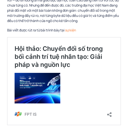
vời — đó là hướng đi mà giáo dục đại học toàn cầu đang tiến tới với tốc độ
chưa từng có. Nhưng để đến được đó, các trường đại học Việt Nam đang
phải đối mặt với một bài toán không đơn giản: chuyển đổi số trong một
môi trường đầy rủi ro, nơi từng byte dữ liệu đều có giá trị và từng điểm yếu
đều có thể trở thành cửa ngõ cho kẻ tấn công.
Bài viết được rút ra từ bài trình bày tại
sự kiện