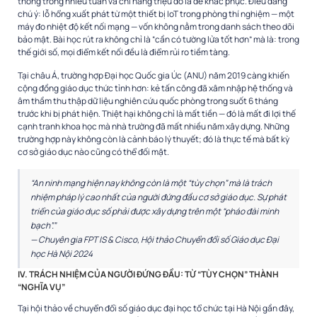
thống trong nhiều tuần và chi hàng triệu đô la để khắc phục. Điều đáng
chú ý: lỗ hổng xuất phát từ một thiết bị IoT trong phòng thí nghiệm — một
máy đo nhiệt độ kết nối mạng — vốn không nằm trong danh sách theo dõi
bảo mật. Bài học rút ra không chỉ là “cần có tường lửa tốt hơn” mà là: trong
thế giới số, mọi điểm kết nối đều là điểm rủi ro tiềm tàng.
Tại châu Á, trường hợp Đại học Quốc gia Úc (ANU) năm 2019 càng khiến
cộng đồng giáo dục thức tỉnh hơn: kẻ tấn công đã xâm nhập hệ thống và
âm thầm thu thập dữ liệu nghiên cứu quốc phòng trong suốt 6 tháng
trước khi bị phát hiện. Thiệt hại không chỉ là mất tiền — đó là mất đi lợi thế
cạnh tranh khoa học mà nhà trường đã mất nhiều năm xây dựng. Những
trường hợp này không còn là cảnh báo lý thuyết; đó là thực tế mà bất kỳ
cơ sở giáo dục nào cũng có thể đối mặt.
“An ninh mạng hiện nay không còn là một “tùy chọn” mà là trách
nhiệm pháp lý cao nhất của người đứng đầu cơ sở giáo dục. Sự phát
triển của giáo dục số phải được xây dựng trên một “pháo đài minh
bạch”.”
— Chuyên gia FPT IS & Cisco, Hội thảo Chuyển đổi số Giáo dục Đại
học Hà Nội 2024
IV. TRÁCH NHIỆM CỦA NGƯỜI ĐỨNG ĐẦU: TỪ “TÙY CHỌN” THÀNH
“NGHĨA VỤ”
Tại hội thảo về chuyển đổi số giáo dục đại học tổ chức tại Hà Nội gần đây,