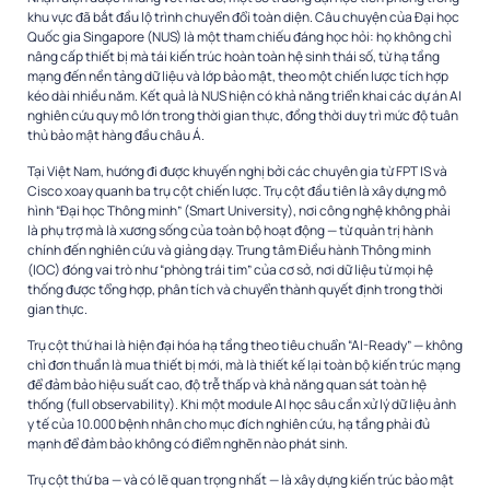
khu vực đã bắt đầu lộ trình chuyển đổi toàn diện. Câu chuyện của Đại học
Quốc gia Singapore (NUS) là một tham chiếu đáng học hỏi: họ không chỉ
nâng cấp thiết bị mà tái kiến trúc hoàn toàn hệ sinh thái số, từ hạ tầng
mạng đến nền tảng dữ liệu và lớp bảo mật, theo một chiến lược tích hợp
kéo dài nhiều năm. Kết quả là NUS hiện có khả năng triển khai các dự án AI
nghiên cứu quy mô lớn trong thời gian thực, đồng thời duy trì mức độ tuân
thủ bảo mật hàng đầu châu Á.
Tại Việt Nam, hướng đi được khuyến nghị bởi các chuyên gia từ FPT IS và
Cisco xoay quanh ba trụ cột chiến lược. Trụ cột đầu tiên là xây dựng mô
hình “Đại học Thông minh” (Smart University), nơi công nghệ không phải
là phụ trợ mà là xương sống của toàn bộ hoạt động — từ quản trị hành
chính đến nghiên cứu và giảng dạy. Trung tâm Điều hành Thông minh
(IOC) đóng vai trò như “phòng trái tim” của cơ sở, nơi dữ liệu từ mọi hệ
thống được tổng hợp, phân tích và chuyển thành quyết định trong thời
gian thực.
Trụ cột thứ hai là hiện đại hóa hạ tầng theo tiêu chuẩn “AI-Ready” — không
chỉ đơn thuần là mua thiết bị mới, mà là thiết kế lại toàn bộ kiến trúc mạng
để đảm bảo hiệu suất cao, độ trễ thấp và khả năng quan sát toàn hệ
thống (full observability). Khi một module AI học sâu cần xử lý dữ liệu ảnh
y tế của 10.000 bệnh nhân cho mục đích nghiên cứu, hạ tầng phải đủ
mạnh để đảm bảo không có điểm nghẽn nào phát sinh.
Trụ cột thứ ba — và có lẽ quan trọng nhất — là xây dựng kiến trúc bảo mật