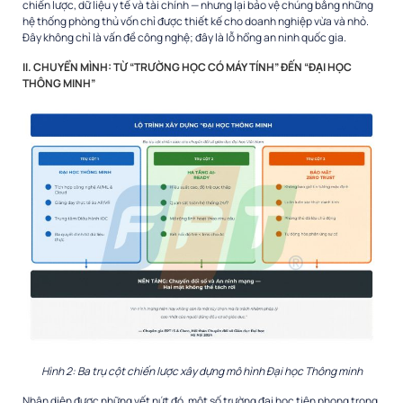
chiến lược, dữ liệu y tế và tài chính — nhưng lại bảo vệ chúng bằng những
hệ thống phòng thủ vốn chỉ được thiết kế cho doanh nghiệp vừa và nhỏ.
Đây không chỉ là vấn đề công nghệ; đây là lỗ hổng an ninh quốc gia.
II. CHUYỂN MÌNH: TỪ “TRƯỜNG HỌC CÓ MÁY TÍNH” ĐẾN “ĐẠI HỌC
THÔNG MINH”
Hình 2: Ba trụ cột chiến lược xây dựng mô hình Đại học Thông minh
Nhận diện được những vết nứt đó, một số trường đại học tiên phong trong