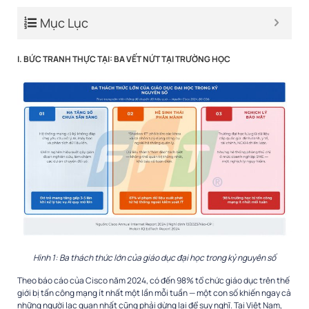
Mục Lục
I. BỨC TRANH THỰC TẠI: BA VẾT NỨT TẠI TRƯỜNG HỌC
Hình 1: Ba thách thức lớn của giáo dục đại học trong kỷ nguyên số
Theo báo cáo của Cisco năm 2024, có đến 98% tổ chức giáo dục trên thế
giới bị tấn công mạng ít nhất một lần mỗi tuần — một con số khiến ngay cả
những người lạc quan nhất cũng phải dừng lại để suy nghĩ. Tại Việt Nam,