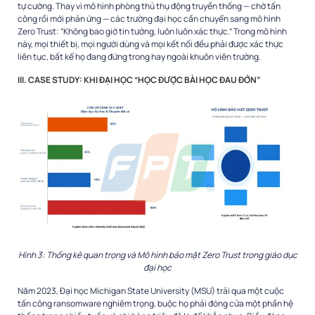
tự cường. Thay vì mô hình phòng thủ thụ động truyền thống — chờ tấn
công rồi mới phản ứng — các trường đại học cần chuyển sang mô hình
Zero Trust: “Không bao giờ tin tưởng, luôn luôn xác thực.” Trong mô hình
này, mọi thiết bị, mọi người dùng và mọi kết nối đều phải được xác thực
liên tục, bất kể họ đang đứng trong hay ngoài khuôn viên trường.
III. CASE STUDY: KHI ĐẠI HỌC “HỌC ĐƯỢC BÀI HỌC ĐAU ĐỚN”
Hình 3: Thống kê quan trọng và Mô hình bảo mật Zero Trust trong giáo dục
đại học
Năm 2023, Đại học Michigan State University (MSU) trải qua một cuộc
tấn công ransomware nghiêm trọng, buộc họ phải đóng cửa một phần hệ