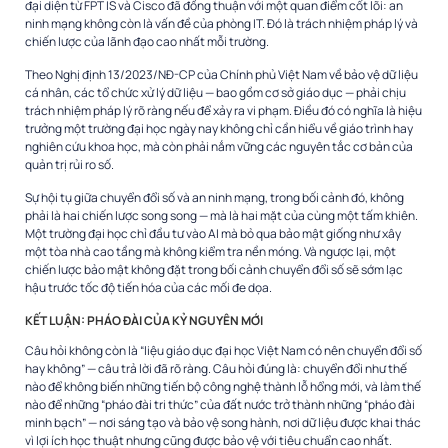
đại diện từ FPT IS và Cisco đã đồng thuận với một quan điểm cốt lõi: an
ninh mạng không còn là vấn đề của phòng IT. Đó là trách nhiệm pháp lý và
chiến lược của lãnh đạo cao nhất mỗi trường.
Theo Nghị định 13/2023/NĐ-CP của Chính phủ Việt Nam về bảo vệ dữ liệu
cá nhân, các tổ chức xử lý dữ liệu — bao gồm cơ sở giáo dục — phải chịu
trách nhiệm pháp lý rõ ràng nếu để xảy ra vi phạm. Điều đó có nghĩa là hiệu
trưởng một trường đại học ngày nay không chỉ cần hiểu về giáo trình hay
nghiên cứu khoa học, mà còn phải nắm vững các nguyên tắc cơ bản của
quản trị rủi ro số.
Sự hội tụ giữa chuyển đổi số và an ninh mạng, trong bối cảnh đó, không
phải là hai chiến lược song song — mà là hai mặt của cùng một tấm khiên.
Một trường đại học chỉ đầu tư vào AI mà bỏ qua bảo mật giống như xây
một tòa nhà cao tầng mà không kiểm tra nền móng. Và ngược lại, một
chiến lược bảo mật không đặt trong bối cảnh chuyển đổi số sẽ sớm lạc
hậu trước tốc độ tiến hóa của các mối đe dọa.
KẾT LUẬN: PHÁO ĐÀI CỦA KỶ NGUYÊN MỚI
Câu hỏi không còn là “liệu giáo dục đại học Việt Nam có nên chuyển đổi số
hay không” — câu trả lời đã rõ ràng. Câu hỏi đúng là: chuyển đổi như thế
nào để không biến những tiến bộ công nghệ thành lỗ hổng mới, và làm thế
nào để những “pháo đài tri thức” của đất nước trở thành những “pháo đài
minh bạch” — nơi sáng tạo và bảo vệ song hành, nơi dữ liệu được khai thác
vì lợi ích học thuật nhưng cũng được bảo vệ với tiêu chuẩn cao nhất.