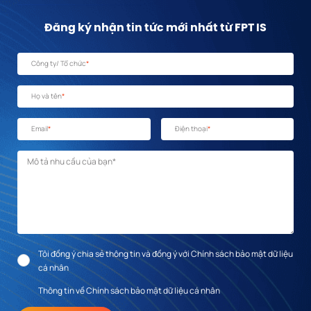
Đăng ký nhận tin tức mới nhất từ FPT IS
Công ty/ Tổ chức
*
Họ và tên
*
Email
*
Điện thoại
*
Mô tả nhu cầu
*
Tôi đồng ý chia sẻ thông tin và đồng ý với Chính sách bảo mật dữ liệu
cá nhân
Thông tin về Chính sách bảo mật dữ liệu cá nhân