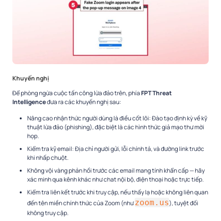
Khuyến nghị
Để phòng ngừa cuộc tấn công lừa đảo trên, phía
FPT Threat
Intelligence
đưa ra các khuyến nghị sau:
Nâng cao nhận thức người dùng là điều cốt lõi: Đào tạo định kỳ về kỹ
thuật lừa đảo (phishing), đặc biệt là các hình thức giả mạo thư mời
họp.
Kiểm tra kỹ email: Địa chỉ người gửi, lỗi chính tả, và đường link trước
khi nhấp chuột.
Không vội vàng phản hồi trước các email mang tính khẩn cấp — hãy
xác minh qua kênh khác như chat nội bộ, điện thoại hoặc trực tiếp.
Kiểm tra liên kết trước khi truy cập, nếu thấy lạ hoặc không liên quan
zoom.us
đến tên miền chính thức của Zoom (như
), tuyệt đối
không truy cập.