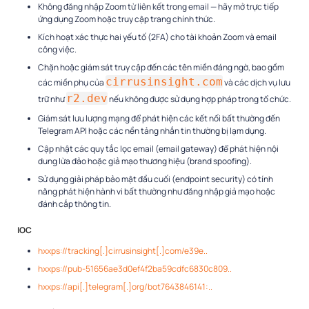
Không đăng nhập Zoom từ liên kết trong email — hãy mở trực tiếp
ứng dụng Zoom hoặc truy cập trang chính thức.
Kích hoạt xác thực hai yếu tố (2FA) cho tài khoản Zoom và email
công việc.
Chặn hoặc giám sát truy cập đến các tên miền đáng ngờ, bao gồm
cirrusinsight.com
các miền phụ của
và các dịch vụ lưu
r2.dev
trữ như
nếu không được sử dụng hợp pháp trong tổ chức.
Giám sát lưu lượng mạng để phát hiện các kết nối bất thường đến
Telegram API hoặc các nền tảng nhắn tin thường bị lạm dụng.
Cập nhật các quy tắc lọc email (email gateway) để phát hiện nội
dung lừa đảo hoặc giả mạo thương hiệu (brand spoofing).
Sử dụng giải pháp bảo mật đầu cuối (endpoint security) có tính
năng phát hiện hành vi bất thường như đăng nhập giả mạo hoặc
đánh cắp thông tin.
IOC
hxxps://tracking[.]cirrusinsight[.]com/e39e..
hxxps://pub-51656ae3d0ef4f2ba59cdfc6830c809..
hxxps://api[.]telegram[.]org/bot7643846141:..