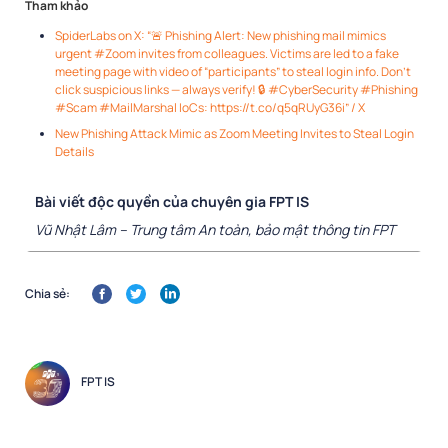
Tham khảo
SpiderLabs on X: “🚨 Phishing Alert: New phishing mail mimics
urgent #Zoom invites from colleagues. Victims are led to a fake
meeting page with video of “participants” to steal login info. Don’t
click suspicious links — always verify! 🔒 #CyberSecurity #Phishing
#Scam #MailMarshal IoCs: https://t.co/q5qRUyG36i” / X
New Phishing Attack Mimic as Zoom Meeting Invites to Steal Login
Details
Bài viết độc quyền của chuyên gia FPT IS
Vũ Nhật Lâm – Trung tâm An toàn, bảo mật thông tin FPT
Chia sẻ:
FPT IS