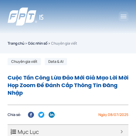
Trang chủ
›
Góc nhìn số
›
Chuyên gia viết
Chuyên gia viết
Data & AI
Cuộc Tấn Công Lừa Đảo Mới Giả Mạo Lời Mời
Họp Zoom Để Đánh Cắp Thông Tin Đăng
Nhập
Chia sẻ:
Ngày 08/07/2025
Mục Lục