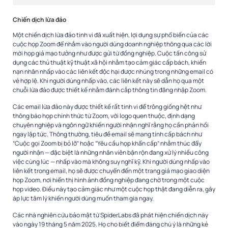
Chiến dịch lừa đảo
Một chiến dịch lừa đảo tinh vi đã xuất hiện, lợi dụng sự phổ biến của các
cuộc họp Zoom để nhắm vào người dùng doanh nghiệp thông qua các lời
mời họp giả mạo tưởng như được gửi từ đồng nghiệp. Cuộc tấn công sử
dụng các thủ thuật kỹ thuật xã hội nhằm tạo cảm giác cấp bách, khiến
nạn nhân nhấp vào các liên kết độc hại được nhúng trong những email có
vẻ hợp lệ. Khi người dùng nhấp vào, các liên kết này sẽ dẫn họ qua một
chuỗi lừa đảo được thiết kế nhằm đánh cắp thông tin đăng nhập Zoom.
Các email lừa đảo này được thiết kế rất tinh vi để trông giống hệt như
thông báo họp chính thức từ Zoom, với logo quen thuộc, định dạng
chuyên nghiệp và ngôn ngữ khiến người nhận nghĩ rằng họ cần phản hồi
ngay lập tức. Thông thường, tiêu đề email sẽ mang tính cấp bách như
“Cuộc gọi Zoom bị bỏ lỡ” hoặc “Yêu cầu họp khẩn cấp” nhằm thúc đẩy
người nhận — đặc biệt là những nhân viên bận rộn đang xử lý nhiều công
việc cùng lúc — nhấp vào mà không suy nghĩ kỹ. Khi người dùng nhấp vào
liên kết trong email, họ sẽ được chuyển đến một trang giả mạo giao diện
họp Zoom, nơi hiển thị hình ảnh đồng nghiệp đang chờ trong một cuộc
họp video. Điều này tạo cảm giác như một cuộc họp thật đang diễn ra, gây
áp lực tâm lý khiến người dùng muốn tham gia ngay.
Các nhà nghiên cứu bảo mật từ SpiderLabs đã phát hiện chiến dịch này
vào ngày 19 tháng 5 năm 2025. Họ cho biết điểm đáng chú ý là những kẻ