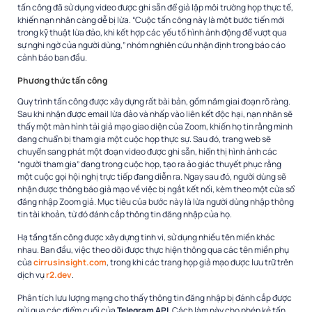
tấn công đã sử dụng video được ghi sẵn để giả lập môi trường họp thực tế,
khiến nạn nhân càng dễ bị lừa. “Cuộc tấn công này là một bước tiến mới
trong kỹ thuật lừa đảo, khi kết hợp các yếu tố hình ảnh động để vượt qua
sự nghi ngờ của người dùng,” nhóm nghiên cứu nhận định trong báo cáo
cảnh báo ban đầu.
Phương thức tấn công
Quy trình tấn công được xây dựng rất bài bản, gồm năm giai đoạn rõ ràng.
Sau khi nhận được email lừa đảo và nhấp vào liên kết độc hại, nạn nhân sẽ
thấy một màn hình tải giả mạo giao diện của Zoom, khiến họ tin rằng mình
đang chuẩn bị tham gia một cuộc họp thực sự. Sau đó, trang web sẽ
chuyển sang phát một đoạn video được ghi sẵn, hiển thị hình ảnh các
“người tham gia” đang trong cuộc họp, tạo ra ảo giác thuyết phục rằng
một cuộc gọi hội nghị trực tiếp đang diễn ra. Ngay sau đó, người dùng sẽ
nhận được thông báo giả mạo về việc bị ngắt kết nối, kèm theo một cửa sổ
đăng nhập Zoom giả. Mục tiêu của bước này là lừa người dùng nhập thông
tin tài khoản, từ đó đánh cắp thông tin đăng nhập của họ.
Hạ tầng tấn công được xây dựng tinh vi, sử dụng nhiều tên miền khác
nhau. Ban đầu, việc theo dõi được thực hiện thông qua các tên miền phụ
của
cirrusinsight.com
, trong khi các trang họp giả mạo được lưu trữ trên
dịch vụ
r2.dev
.
Phân tích lưu lượng mạng cho thấy thông tin đăng nhập bị đánh cắp được
gửi qua các điểm cuối của
Telegram API
. Cách làm này cho phép kẻ tấn