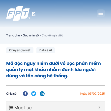
Trang chủ
›
Góc nhìn số
›
Chuyên gia viết
Chuyên gia viết
Data & AI
Mã độc nguy hiểm dưới vỏ bọc phần mềm
quản lý mật khẩu nhằm đánh lừa người
dùng và tấn công hệ thống.
Chia sẻ:
Ngày 03/07/2025
Mục Lục