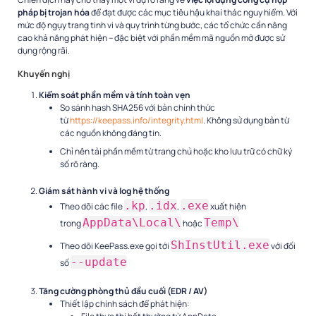
pháp bị trojan hóa
để đạt được các mục tiêu hậu khai thác nguy hiểm. Với
mức độ ngụy trang tinh vi và quy trình từng bước, các tổ chức cần nâng
cao khả năng phát hiện – đặc biệt với phần mềm mã nguồn mở được sử
dụng rộng rãi.
Khuyến nghị
Kiểm soát phần mềm và tính toàn vẹn
So sánh hash SHA256 với bản chính thức
từ
https://keepass.info/integrity.html
. Không sử dụng bản từ
các nguồn không đáng tin.
Chỉ nên tải phần mềm từ trang chủ hoặc kho lưu trữ có chữ ký
số rõ ràng.
Giám sát hành vi và log hệ thống
.kp
.idx
.exe
Theo dõi các file
,
,
xuất hiện
AppData\Local\
Temp\
trong
hoặc
ShInstUtil.exe
Theo dõi KeePass.exe gọi tới
với đối
--update
số
Tăng cường phòng thủ đầu cuối (EDR / AV)
Thiết lập chính sách để phát hiện: