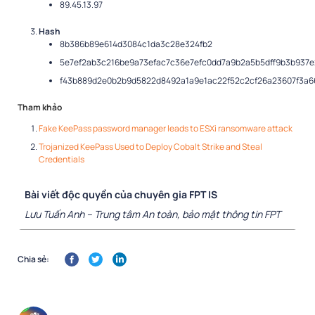
89.45.13.97
Hash
8b386b89e614d3084c1da3c28e324fb2
5e7ef2ab3c216be9a73efac7c36e7efc0dd7a9b2a5b5dff9b3b937
f43b889d2e0b2b9d5822d8492a1a9e1ac22f52c2cf26a23607f3a6
Tham khảo
Fake KeePass password manager leads to ESXi ransomware attack
Trojanized KeePass Used to Deploy Cobalt Strike and Steal
Credentials
Bài viết độc quyền của chuyên gia FPT IS
Lưu Tuấn Anh – Trung tâm An toàn, bảo mật thông tin FPT
Chia sẻ: