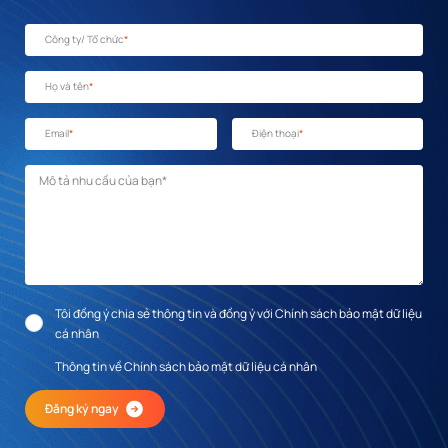
Công ty/ Tổ chức
*
Họ và tên
*
Email
*
Điện thoại
*
Mô tả nhu cầu
*
Tôi đồng ý chia sẻ thông tin và đồng ý với Chính sách bảo mật dữ liệu
cá nhân
Thông tin về Chính sách bảo mật dữ liệu cá nhân
Đăng ký ngay