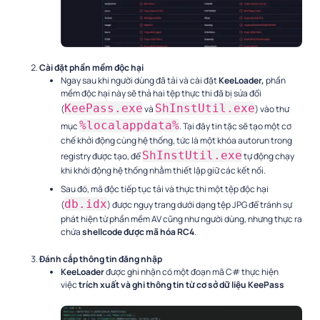
Cài đặt phần mềm độc hại
Ngay sau khi người dùng đã tải và cài đặt
KeeLoader,
phần
mềm độc hại này sẽ thả hai tệp thực thi đã bị sửa đổi
KeePass.exe
ShInstUtil.exe
(
và
) vào thư
%localappdata%
mục
. Tại đây tin tặc sẽ tạo một cơ
chế khởi động cùng hệ thống, tức là một khóa autorun trong
ShInstUtil.exe
registry được tạo, để
tự động chạy
khi khởi động hệ thống nhằm thiết lập giữ các kết nối.
Sau đó, mã độc tiếp tục tải và thực thi một tệp độc hại
db.idx
(
) được ngụy trang dưới dạng tệp JPG để tránh sự
phát hiện từ phần mềm AV cũng như người dùng, nhưng thực ra
chứa
shellcode được mã hóa RC4
.
Đánh cắp thông tin đăng nhập
KeeLoader
được ghi nhận có một đoạn mã C# thực hiện
việc
trích xuất và ghi thông tin từ cơ sở dữ liệu KeePass