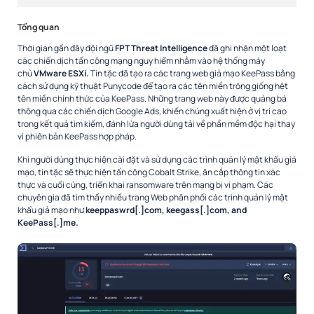
Tổng quan
Thời gian gần đây đội ngũ
FPT Threat Intelligence
đã ghi nhận một loạt
các chiến dịch tấn công mạng nguy hiểm nhằm vào hệ thống máy
chủ
VMware ESXi.
Tin tặc đã tạo ra các trang web giả mạo KeePass bằng
cách sử dụng kỹ thuật Punycode để tạo ra các tên miền trông giống hệt
tên miền chính thức của KeePass. Những trang web này được quảng bá
thông qua các chiến dịch Google Ads, khiến chúng xuất hiện ở vị trí cao
trong kết quả tìm kiếm, đánh lừa người dùng tải về phần mềm độc hại thay
vì phiên bản KeePass hợp pháp.
Khi người dùng thực hiện cài đặt và sử dụng các trình quản lý mật khẩu giả
mạo, tin tặc sẽ thực hiện tấn công Cobalt Strike, ăn cắp thông tin xác
thực và cuối cùng, triển khai ransomware trên mạng bị vi phạm. Các
chuyên gia đã tìm thấy nhiều trang Web phân phối các trình quản lý mật
khẩu giả mạo như
keeppaswrd[.]com, keegass[.]com, and
KeePass[.]me.