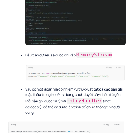
MemoryStream
Đầu tiên dữ liệu sẽ được ghi vào
Sau đó một đoạn mã có nhiệm vụ truy xuất
tất cả các bản ghi
mật khẩu
trong KeePass bằng cách duyệt cây nhóm từ gốc.
entryHandler
Mỗi bản ghi được xử lý bởi
(một
delegate), có thể đã được lập trình để ghi ra thông tin người
dùng.