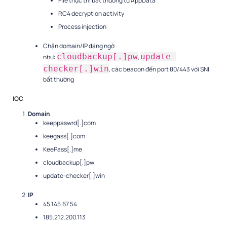
File thực thi bất thường từ AppData
RC4 decryption activity
Process injection
Chặn domain/IP đáng ngờ
cloudbackup[.]pw
update-
như:
,
checker[.]win
, các beacon đến port 80/443 với SNI
bất thường
IOC
Domain
keeppaswrd[.]com
keegass[.]com
KeePass[.]me
cloudbackup[.]pw
update-checker[.]win
IP
45.145.67.54
185.212.200.113