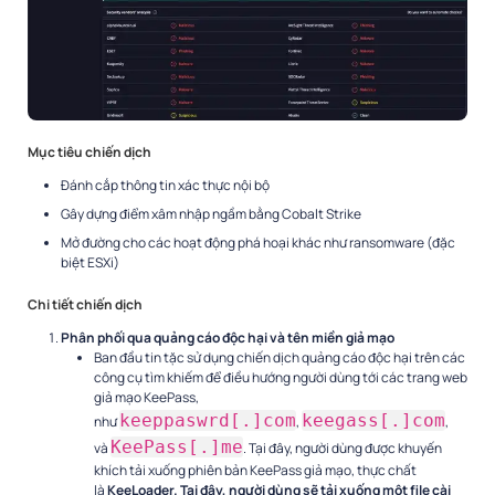
Mục tiêu chiến dịch
Đánh cắp thông tin xác thực nội bộ
Gây dựng điểm xâm nhập ngầm bằng Cobalt Strike
Mở đường cho các hoạt động phá hoại khác như ransomware (đặc
biệt ESXi)
Chi tiết chiến dịch
Phân phối qua quảng cáo độc hại và tên miền giả mạo
Ban đầu tin tặc sử dụng chiến dịch quảng cáo độc hại trên các
công cụ tìm khiếm để điều hướng người dùng tới các trang web
giả mạo KeePass,
keeppaswrd[.]com
keegass[.]com
như
,
,
KeePass[.]me
và
. Tại đây, người dùng được khuyến
khích tải xuống phiên bản KeePass giả mạo, thực chất
là
KeeLoader. Tại đây, người dùng sẽ tải xuống một file cài