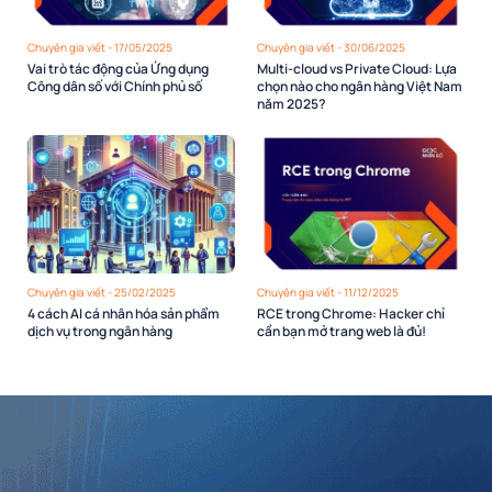
Chuyên gia viết - 17/05/2025
Chuyên gia viết - 30/06/2025
Vai trò tác động của Ứng dụng
Multi-cloud vs Private Cloud: Lựa
Công dân số với Chính phủ số
chọn nào cho ngân hàng Việt Nam
năm 2025?
Chuyên gia viết - 25/02/2025
Chuyên gia viết - 11/12/2025
4 cách AI cá nhân hóa sản phẩm
RCE trong Chrome: Hacker chỉ
dịch vụ trong ngân hàng
cần bạn mở trang web là đủ!