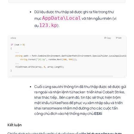
Dữ liệu được thu thập sẽ được ghi ra file trong thư
AppData\Local
mục
với tên ngẫu nhiên (ví
123.kp
dụ
).
Cuối cùng sau khi thông tin đã thu thập được sẽ được gửi
ra ngoài và nhận lệnh từ hacker: triển khai Cobalt Strike,
khai thác tiếp.. Bên cạnh đó, tin tặc sẽ thực hiện trộm
mật khẩu từ KeePass để phục vụ xâm nhập sâu và triển
khai ransomware nhằm mở đường cho các cuộc tấn
công chủ đích vào hệ thống máy chủ
ESXi
Kết luận
Chiến dịch này cho thấy một ví dụ rõ ràng về
việc lợi dụng công cụ hợp