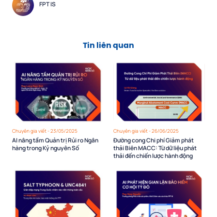
FPT IS
Tin liên quan
Chuyên gia viết - 23/05/2025
Chuyên gia viết - 26/06/2025
AI nâng tầm Quản trị Rủi ro Ngân
Đường cong Chi phí Giảm phát
hàng trong Kỷ nguyên Số
thải Biên MACC: Từ dữ liệu phát
thải đến chiến lược hành động