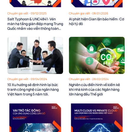
Chuyên gia viết - 09/12/2025
Chuyên gia viết - 08/01/2026
Salt Typhoon & UNC4841: Vén
AI phát hiện Gian lận bảo hiểm: Cơ
màn hạ tầng gián điệp mạng Trung
hội tỷ đô
Quốc nhắm vào viễn thông toàn
cầu
Chuyên gia viết - 09/04/2024
Chuyên gia viết - 28/02/2024
10 Xu hướng sẽ định hình lại bức
Nghiên cứu điển hình về kiểm kê
tranh công nghệ của ngân hàng
khí nhà kính của các Ngân hàng
Việt Nam trong 5 năm tới.
lớn hàng đầu Thế giới