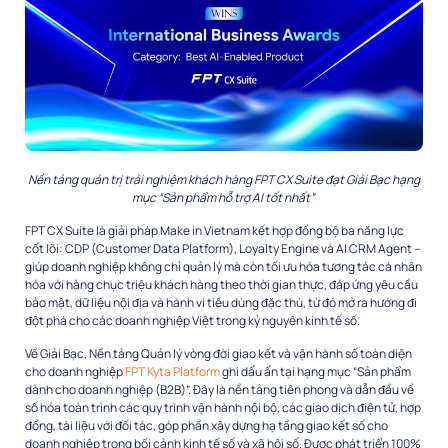
Nền tảng quản trị trải nghiệm khách hàng FPT CX Suite đạt Giải Bạc hạng
mục “Sản phẩm hỗ trợ AI tốt nhất”
FPT CX Suite là giải pháp Make in Vietnam kết hợp đồng bộ ba năng lực
cốt lõi: CDP (Customer Data Platform), Loyalty Engine và AI CRM Agent –
giúp doanh nghiệp không chỉ quản lý mà còn tối ưu hóa tương tác cá nhân
hóa với hàng chục triệu khách hàng theo thời gian thực, đáp ứng yêu cầu
bảo mật, dữ liệu nội địa và hành vi tiêu dùng đặc thù, từ đó mở ra hướng đi
đột phá cho các doanh nghiệp Việt trong kỷ nguyên kinh tế số.
Về Giải Bạc, Nền tảng Quản lý vòng đời giao kết và vận hành số toàn diện
cho doanh nghiệp
FPT Kyta Platform
ghi dấu ấn tại hạng mục “Sản phẩm
dành cho doanh nghiệp (B2B)”. Đây là nền tảng tiên phong và dẫn đầu về
số hóa toàn trình các quy trình vận hành nội bộ, các giao dịch điện tử, hợp
đồng, tài liệu với đối tác, góp phần xây dựng hạ tầng giao kết số cho
doanh nghiệp trong bối cảnh kinh tế số và xã hội số. Được phát triển 100%