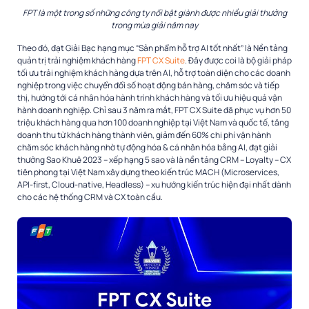
FPT là một trong số những công ty nổi bật giành được nhiều giải thưởng
trong mùa giải năm nay
Theo đó, đạt Giải Bạc hạng mục “Sản phẩm hỗ trợ AI tốt nhất” là Nền tảng
quản trị trải nghiệm khách hàng
FPT CX Suite
. Đây được coi là bộ giải pháp
tối ưu trải nghiệm khách hàng dựa trên AI, hỗ trợ toàn diện cho các doanh
nghiệp trong việc chuyển đổi số hoạt động bán hàng, chăm sóc và tiếp
thị, hướng tới cá nhân hóa hành trình khách hàng và tối ưu hiệu quả vận
hành doanh nghiệp. Chỉ sau 3 năm ra mắt, FPT CX Suite đã phục vụ hơn 50
triệu khách hàng qua hơn 100 doanh nghiệp tại Việt Nam và quốc tế, tăng
doanh thu từ khách hàng thành viên, giảm đến 60% chi phí vận hành
chăm sóc khách hàng nhờ tự động hóa & cá nhân hóa bằng AI, đạt giải
thưởng Sao Khuê 2023 – xếp hạng 5 sao và là nền tảng CRM – Loyalty – CX
tiên phong tại Việt Nam xây dựng theo kiến trúc MACH (Microservices,
API-first, Cloud-native, Headless) – xu hướng kiến trúc hiện đại nhất dành
cho các hệ thống CRM và CX toàn cầu.