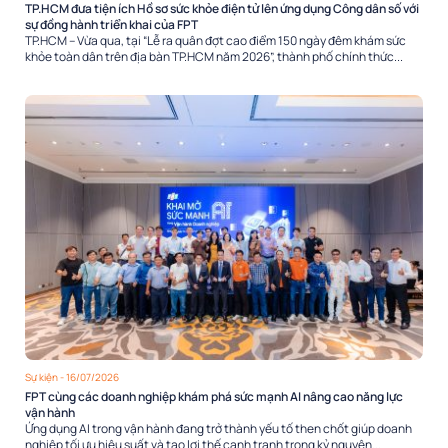
TP.HCM đưa tiện ích Hồ sơ sức khỏe điện tử lên ứng dụng Công dân số với
sự đồng hành triển khai của FPT
TP.HCM – Vừa qua, tại “Lễ ra quân đợt cao điểm 150 ngày đêm khám sức
khỏe toàn dân trên địa bàn TP.HCM năm 2026”, thành phố chính thức...
Sự kiện
- 16/07/2026
FPT cùng các doanh nghiệp khám phá sức mạnh AI nâng cao năng lực
vận hành
Ứng dụng AI trong vận hành đang trở thành yếu tố then chốt giúp doanh
nghiệp tối ưu hiệu suất và tạo lợi thế cạnh tranh trong kỷ nguyên...