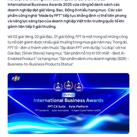
International Business Awards 2025 vừa công bố danh sách các
doanh nghiệp đạt giải Vàng, Bạc, Đồng ở nhiều hạng mục. Các sản
phẩm công nghệ “Made by FPT” tiếp tục khẳng định vị thế tiên phong
và năng lực sáng tạo của doanh nghiệp Việt trên trường quốc tế khi
giành liên tiếp 5 giải thưởng.
Với 02 giải Vàng, 02 giải Bạc, 01 giải Đồng, FPT là một trong số những công
ty nổi bật giành được nhiều giải thưởng trong mùa giải năm nay. Trong đó,
FPT IS – đơn vị thành viên thuộc Tập đoàn FPT vinh dự lập “cú đúp” với hai
Giải Bạc (Silver Stevie) hạng mục “Sản phẩm hỗ trợ AI tốt nhất – Best AI-
Enabled Product” và hạng mục “Sản phẩm dành cho doanh nghiệp (B2B) –
Business-to-Business Products Status”.