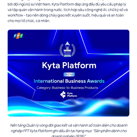
bởi đội ngũ kỹ sư Việt Nam, Kyta Platform đáp ứng đầy đủ yêu cầu pháp lý
và tập quán vận hành trong nước, tích hợp sâu công nghệ AI, chữ ký số và
workflow – tạo nên dòng chảy giao kết xuyên suốt, hiệu quả và an toàn
cho mọi tổ chức, cá nhân.
Nền tảng Quản lý vòng đời giao kết và vận hành số toàn diện cho doanh
nghiệp FPT Kyta Platform ghi dấu ấn tại hạng mục “Sản phẩm dành cho
doanh nghiệp (B2B)”