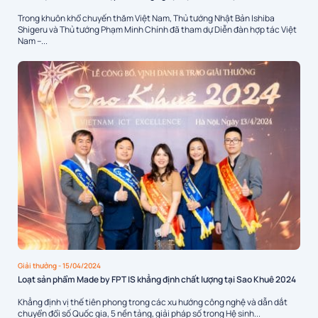
Trong khuôn khổ chuyến thăm Việt Nam, Thủ tướng Nhật Bản Ishiba
Shigeru và Thủ tướng Phạm Minh Chính đã tham dự Diễn đàn hợp tác Việt
Nam –...
Giải thưởng
- 15/04/2024
Loạt sản phẩm Made by FPT IS khẳng định chất lượng tại Sao Khuê 2024
Khẳng định vị thế tiên phong trong các xu hướng công nghệ và dẫn dắt
chuyển đổi số Quốc gia, 5 nền tảng, giải pháp số trong Hệ sinh...