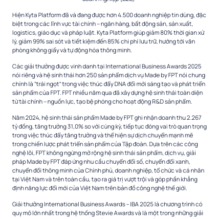
Hiện Kyta Platform đã và đang được hơn 4.500 doanh nghiệp tin dùng, đặc
biệt trong các lĩnh vực tài chính – ngân hàng, bất động sản, sản xuất,
logistics, giáo dục và pháp luật. Kyta Platform giúp giảm 80% thời gian xử
lý, giảm 99% sai sót và tiết kiệm đến 85% chi phí lưu trữ, hướng tới văn
phòng không giấy và tự động hóa thông minh.
Các giải thưởng được vinh danh tại International Business Awards 2025
nói riêng và hệ sinh thái hơn 250 sản phẩm dịch vụ Made by FPT nói chung
chính là “trái ngọt” trong việc thúc đẩy DNA đổi mới sáng tạo và phát triển
sản phẩm của FPT. FPT nhiều năm qua đã xây dựng hệ sinh thái toàn diện
từ tài chính – nguồn lực, tạo bệ phóng cho hoạt động R&D sản phẩm.
Năm 2024, hệ sinh thái sản phẩm Made by FPT ghi nhận doanh thu 2.267
tỷ đồng, tăng trưởng 31,0% so với cùng kỳ, tiếp tục đóng vai trò quan trọng
trong việc thúc đẩy tăng trưởng và thể hiện sự dịch chuyển mạnh mẽ
trong chiến lược phát triển sản phẩm của Tập đoàn. Dựa trên các công
nghệ lõi, FPT không ngừng mở rộng hệ sinh thái sản phẩm, dịch vụ, giải
pháp Made by FPT đáp ứng nhu cầu chuyển đổi số, chuyển đổi xanh,
chuyển đổi thông minh của Chính phủ, doanh nghiệp, tổ chức và cá nhân
tại Việt Nam và trên toàn cầu, tạo ra giá trị vượt trội và góp phần khẳng
định năng lực đổi mới của Việt Nam trên bản đồ công nghệ thế giới.
Giải thưởng International Business Awards – IBA 2025 là chương trình có
quy mô lớn nhất trong hệ thống Stevie Awards và là một trong những giải