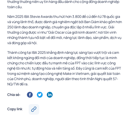
thưởng thường niên uy tín hàng đầu dành cho cộng đồng doanh nghiệp
toàn cầu.
Năm 2025 IBA Stevie Awards thu hút hơn 3.800 đề cử đến từ 78 quốc gia
và vùng lãnh thổ, được đánh giá nghiêm ngặt bởi Ban Giám khảo gồm hơn
250 lãnh đạo doanh nghiệp, chuyên gia độc lập ở nhiều lĩnh vực. Giải
thưởng cũng được ví như “Giải Oscar của giới kinh doanh”, nơi tôn vinh
những thành tựu nổi bật về đổi mới, năng lực lãnh đạo, sản phẩm, dịch vụ
và đóng góp xã hội.
Thành công tại IBA 2025 khẳng định năng lực sáng tạo vượt trội và cam
kết không ngừng đổi mới của doanh nghiệp, đồng thời tiếp tục là minh
chứng cho chiến lược đầu tư mạnh mẽ của FPT vào các lĩnh vực công
nghệ lõi như AI, tự động hóa và nền tảng số. Đây cũng là cam kết của FPT
trong sứ mệnh sáng tạo công nghệ Make in Vietnam, giải quyết bài toán
của Chính phủ, doanh nghiệp, người dân theo tinh thần Nghị quyết 57-
NQ/TW đề ra.
Chia sẻ:
Copy link